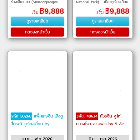
ชวงเฉียวโกว (Shuangqiaogou
National Park)ㆍเมืองตูเจียงเอี้ยน
Valley – รวมรถประจำทางใน
(Dujiangyan)ㆍสะพานหนานเฉียว
฿
9,888
฿
9,888
เริ่ม
เริ่ม
อุทยาน)ㆍเมืองตูเจียงเอี้ยน (Du
(Nanqiao Bridge)ㆍหุบเขาแ
ดูรายละเอียด
ดูรายละเอียด
กดจองหน้าเว็บ
กดจองหน้าเว็บ
รหัส 50260
แพ็คเกจจีน เฉิงตู
รหัส: 48634
ทัวร์จีน จูไห่
สี่ดรุณี ตูเจียงเยี่ยน by
กวางโจว ฉางหลง by 9 Air
เม.ย - พ.ย 2026
มิ.ย - ต.ค 2026