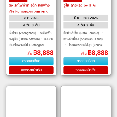
ต้ง รถไฟฟ้าทะลุตึก เจียฟาง
จูไห่ ฉางหลง by 9 Air
เป่ย์ by HAINAN AIRLINES
ส.ค 2026
มิ.ย - ต.ค 2026
4 วัน 3 คืน
4 วัน 2 คืน
เจิ้งโจว (Zhengzhou)ㆍรถไฟฟ้า
วัดต้าฝอซื่อ (Dafo Temple) ㆍ
ทะลุตึก (Liziba Station)ㆍถนนคน
เกาะซาเมี่ยน (Shamian Island)
เดินเจียฟางเป่ย์ (Jiefangbei
ㆍ โรงละครหอยไข่มุก (Zhuhai
Pedestrian Street)ㆍตึก 22 ชั้น
Opera House) ㆍ จูไห่ฟิชเชอร์
฿
8,888
฿
8,888
เริ่ม
เริ่ม
(Kuixing Building)ㆍตึกตะเกียบ
เกิร์ล (Zhuhai Fisher Girl) ㆍ
ดูรายละเอียด
ดูรายละเอียด
(Chopsticks Building)ㆍ
ฉางหลงโอเช
กดจองหน้าเว็บ
กดจองหน้าเว็บ