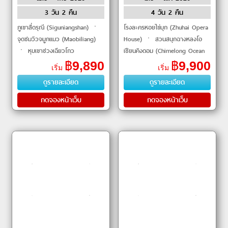
3 วัน 2 คืน
4 วัน 2 คืน
ภูเขาสี่ดรุณี (Siguniangshan) ㆍ
โรงละครหอยไข่มุก (Zhuhai Opera
จุดชมวิวจมูกแมว (Maobiliang)
House) ㆍ สวนสนุกฉางหลงโอ
ㆍ หุบเขาซวงเฉียวโกว
เชียนคิงดอม (Chimelong Ocean
(Shuangqiao Valley) ㆍ ป่าหง
Kingdom) ㆍ กวางเจาทาวน์เวอร์
฿
9,890
฿
9,900
เริ่ม
เริ่ม
ซานหลิง (Redwood Forest) ㆍ
(Canton Tower) ㆍ เกาะซาเมี่ยน
ดูรายละเอียด
ดูรายละเอียด
สะพานหนานเฉียว
(Shamian
กดจองหน้าเว็บ
กดจองหน้าเว็บ