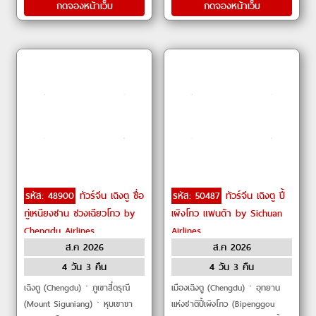
กดจองหน้าเว็บ
กดจองหน้าเว็บ
รหัส: 48900
ทัวร์จีน เฉิงตู ซื่อ
รหัส: 50487
ทัวร์จีน เฉิงตู ปี้
กู่เหนียงซาน ซวงเฉียวโกว by
เผิงโกว แพนด้า by Sichuan
Chengdu Airlines
Airlines
ส.ค 2026
ส.ค 2026
4 วัน 3 คืน
4 วัน 3 คืน
เฉิงตู (Chengdu)ㆍภูเขาสี่ดรุณี
เมืองเฉิงตู (Chengdu)ㆍอุทยาน
(Mount Siguniang)ㆍหุบเขาขา
แห่งชาติปี้เผิงโกว (Bipenggou