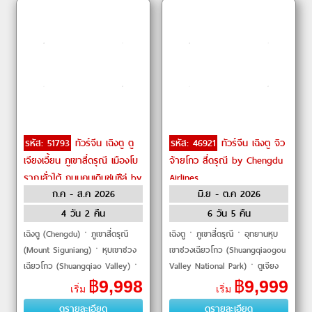
รหัส: 51793
ทัวร์จีน เฉิงตู ตู
รหัส: 46921
ทัวร์จีน เฉิงตู จิว
เจียงเอี้ยน ภูเขาสี่ดรุณี เมืองโบ
จ้ายโกว สี่ดรุณี by Chengdu
ราณลั่วไต้ ถนนคนเดินชุนซีลู่ by
Airlines
ก.ค - ส.ค 2026
มิ.ย - ต.ค 2026
Sichuan Airlines
4 วัน 2 คืน
6 วัน 5 คืน
เฉิงตู (Chengdu)ㆍภูเขาสี่ดรุณี
เฉิงตูㆍภูเขาสี่ดรุณีㆍอุทยานหุบ
(Mount Siguniang)ㆍหุบเขาชวง
เขาชวงเฉียวโกว (Shuangqiaogou
เฉียวโกว (Shuangqiao Valley)ㆍ
Valley National Park)ㆍตูเจียง
หุบเขาหยินหยาง (Yinyang Valley)
เยี่ยน (Dujiangyan)ㆍศูนย์อนุรักษ์
฿
9,998
฿
9,999
เริ่ม
เริ่ม
ㆍทุ่งหญ้าเหนี่ยนหยูป้า (Nianyuba
หมีแพนด้า (Panda
ดูรายละเอียด
ดูรายละเอียด