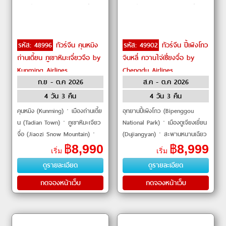
รหัส: 48996
ทัวร์จีน คุนหมิง
รหัส: 49902
ทัวร์จีน ปี้เผิงโกว
ถ่านเตี้ยน ภูเขาหิมะเจี่ยวจือ by
จินหลี่ ควานไจ่เซี่ยงจื่อ by
Kunming Airlines
Chengdu Airlines
ก.ย - ต.ค 2026
ส.ค - ต.ค 2026
4 วัน 3 คืน
4 วัน 3 คืน
คุนหมิง (Kunming)ㆍเมืองถ่านเตี้ย
อุทยานปี้เผิงโกว (Bipenggou
น (Tadian Town)ㆍภูเขาหิมะเจียว
National Park)ㆍเมืองตูเจียงเยี่ยน
จื่อ (Jiaozi Snow Mountain)ㆍ
(Dujiangyan)ㆍสะพานหนานเฉียว
กระเช้าไฟฟ้าเจียวจื่อ (Jiaozi
(Nanqiao Bridge)ㆍร้านหนังสือ
฿
8,990
฿
8,999
เริ่ม
เริ่ม
Mountain Cable Car)ㆍไร่สต
จงซูเก๋อ (Zhongshuge
ดูรายละเอียด
ดูรายละเอียด
รอว์เ
Bookstore)ㆍจต�
กดจองหน้าเว็บ
กดจองหน้าเว็บ