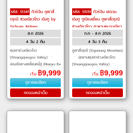
รหัส: 51341
ทัวร์จีน ภูเขาสี่
รหัส: 51519
ทัวร์จีน เสฉวน
ดรุณี ซวงเฉียวโกว เฉิงตู by
เฉิงตู ตูเจียงเยี่ยน ภูเขาสี่ดรุณี
Sichuan Airlines
ซวงเฉียวโกว สะพานหนานเฉียว
ส.ค 2026
ก.ค - ส.ค 2026
ถนนซุนซีลู่ by Chengdu
Airlines
4 วัน 2 คืน
4 วัน 3 คืน
หุบเขาซวงเฉียวโกว
ภูเขาสี่ดรุณี (Siguniang Mountain)
(Shuangqiaogou Valley) ㆍ
ㆍ อุทยานหุบเขาซวงเฉียวโกว
ล่องเรือยางเหยี่ยนหนี่กู่ (Nianyu Ba
(Shuangqiaogou Valley) ㆍ
Rafting) ㆍ ถนนไท่กู่หลี่ (Taikoo
ร้านหนังสือจงซูเก๋อ (Zhongshuge
฿
9,999
฿
9,999
เริ่ม
เริ่ม
Li) ㆍ วัดต้าฉือ (Daci Temple)
Bookstore) ㆍ สะพานหนานเฉียว
ดูรายละเอียด
ดูรายละเอียด
ㆍ เมืองโ�
(Nanqiao B
กดจองหน้าเว็บ
กดจองหน้าเว็บ