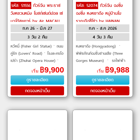
รหัส: 51556
ทัวร์จีน พระราช
รหัส: 52074
ทัวร์จีน ฉงชิ่ง
วังหยวนหมิง โบสถ์เซนต์ปอล เซ
ฉงชิ่ง หงหยาต้ง หมู่บ้านโบ
นาโด้สแควร์ by Air MACAU
ราณฉือชี่โข่ว by HAINAN
ก.ค 26 - มี.ค 27
ก.ค - ส.ค 2026
AIRLINES
3 วัน 2 คืน
4 วัน 3 คืน
หวีหนี่ (Fisher Girl Statue)ㆍถนน
หงหยาต้ง (Hongyadong) ㆍ
คู่รัก (Lovers' Road)ㆍโรงละครโอ
พิพิธภัณฑ์ฉงชิ่งซานเสีย (Three
เปร่า (Zhuhai Opera House)ㆍ
Gorges Museum) ㆍ รถไฟฟ้า
เมืองโบราณถังเจีย (Tangjia
ทะลุตึก (Liziba Station) ㆍ จตุ
฿
9,900
฿
9,988
เริ่ม
เริ่ม
Ancient Town)ㆍวัดผูถ่อ (Putuo
รัสมหาศาลาประชาคม (People's
ดูรายละเอียด
ดูรายละเอียด
Temple)ㆍร้านยาสม�
Square) ㆍ หมู่บ
กดจองหน้าเว็บ
กดจองหน้าเว็บ