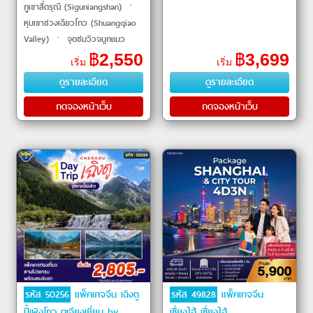
ภูเขาสี่ดรุณี (Siguniangshan) ㆍ
หุบเขาซวงเฉียวโกว (Shuangqiao
Valley) ㆍ จุดชมวิวจมูกแมว
(Maobiliang) ㆍ ป่าหงซานหลิง
฿
2,550
฿
3,699
เริ่ม
เริ่ม
(Redwood Forest) ㆍ สะพาน
ดูรายละเอียด
ดูรายละเอียด
หนานเฉียว
กดจองหน้าเว็บ
กดจองหน้าเว็บ
รหัส 50256
แพ็คเกจจีน เฉิงตู
รหัส 49828
แพ็คเกจจีน
ปี้เผิงโกว ตูเจียงเยี่ยน by
เซี่ยงไฮ้ เซี่ยงไฮ้