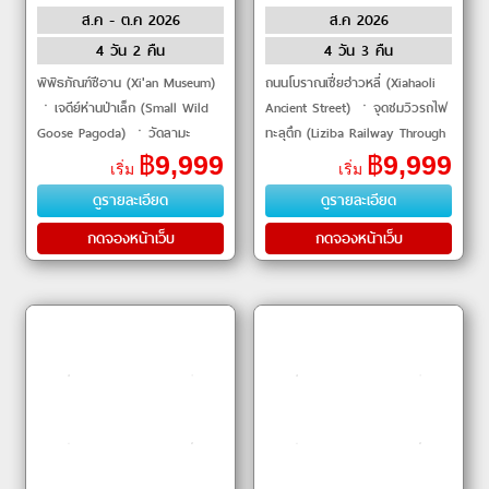
ส.ค - ต.ค 2026
ส.ค 2026
AIRLINES
4 วัน 2 คืน
4 วัน 3 คืน
พิพิธภัณฑ์ซีอาน (Xi'an Museum)
ถนนโบราณเซี่ยฮ่าวหลี่ (Xiahaoli
ㆍเจดีย์ห่านป่าเล็ก (Small Wild
Ancient Street) ㆍจุดชมวิวรถไฟ
Goose Pagoda) ㆍวัดลามะ
ทะลุตึก (Liziba Railway Through
(Lama Temple) ㆍเจดีย์ห่านป่า
Building Observation Deck) ㆍ
฿
9,999
฿
9,999
เริ่ม
เริ่ม
ใหญ่ (Giant Wild Goose
มหาศาลาประชาคม (Great Hall of
ดูรายละเอียด
ดูรายละเอียด
Pagoda) ㆍถนนต้าถัง (Datang
the People) ㆍตึกขุยซ�
กดจองหน้าเว็บ
กดจองหน้าเว็บ