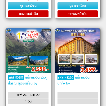
วัฒนธรรมต้าปาเต่า (Dabaodao
ดูรายละเอียด
ดูรายละเอียด
Cultural Street) ㆍ ถนนผีไ�
กดจองหน้าเว็บ
กดจองหน้าเว็บ
รหัส 50257
แพ็คเกจจีน เฉิงตู
รหัส 48220
แพ็คเกจจีน
สี่ดรุณี ตูเจียงเยี่ยน by
ปักกิ่ง by
ก.พ 26 - ม.ค 27
1 วัน