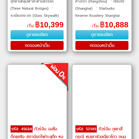
อุทยานหลุมฟ้าสะพานสวรรค์
หางโจว (Hangzhou) ㆍเซี่ยงไฮ้
(Three Natural Bridges) ㆍ
(Shanghai) ㆍStarbucks
ระเบียงกระจก (Glass Skywalk)
Reserve Roastery Shanghai
ㆍ เมืองโบราณสิบแปดบันได
(STARBUCKS RESERVE
฿
10,399
฿
10,888
เริ่ม
เริ่ม
(Eighteen Steps) ㆍ สัมผัสเบียร์
ROASTERY) ㆍTHE LOUIS ㆍ
ดูรายละเอียด
ดูรายละเอียด
ชิงเต่า
เทียนอันเชียนซู่ (Tian An Qian
Shu) ㆍร้านบัวหิมะ ㆍร้าน
กดจองหน้าเว็บ
กดจองหน้าเว็บ
ยางพารา �
รหัส: 49684
ทัวร์จีน ฉงชิ่ง
รหัส: 50149
ทัวร์จีน ภูเขาสี่
ตึกขุยซิง สถานีรถไฟทะลุตึก หง
ดรุณี หุบเขาซวงเฉียวโกว ถนน