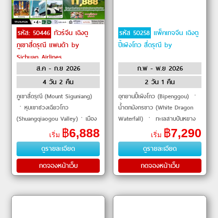
รหัส: 50446
ทัวร์จีน เฉิงตู
รหัส 50258
แพ็คเกจจีน เฉิงตู
ภูเขาสี่ดรุณี แพนด้า by
ปี้เผิงโกว สี่ดรุณี by
Sichuan Airlines
ส.ค - ก.ย 2026
ก.พ - พ.ย 2026
4 วัน 2 คืน
2 วัน 1 คืน
ภูเขาสี่ดรุณี (Mount Siguniang)
อุทยานปี้เผิงโกว (Bipenggou) ㆍ
ㆍหุบเขาซวงเฉียวโกว
น้ำตกมังกรขาว (White Dragon
(Shuangqiaogou Valley)ㆍเมือง
Waterfall) ㆍ ทะเลสาบปันหยาง
ตูเจียงเอี้ยน (Dujiangyan)ㆍจัตุรัส
(Panyang Lake) ㆍ หุบเขาซวง
฿
6,888
฿
7,290
เริ่ม
เริ่ม
หยางเทียนวู่ (Yangtianwu Square)
เฉียวโกว (Shuangqiao Valley)
ดูรายละเอียด
ดูรายละเอียด
ㆍรูปป�
ㆍ สะพานหนาน�
กดจองหน้าเว็บ
กดจองหน้าเว็บ