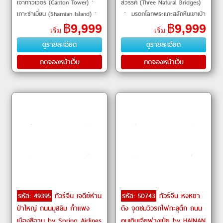
เจาทาวเวอร์ (Canton Tower)ㆍ
สวรรค์ (Three Natural Bridges)
เกาะซาเมี่ยน (Shamian Island)ㆍ
ㆍ มรดกโลกพระแกะสลักหินเขาเป่า
โรงละครโอเปร่าหอยไข่มุก (Zhuhai
ติ่งซาน (Baodingshan Rock
฿
9,999
฿
9,999
เริ่ม
เริ่ม
Opera House)ㆍสวนสนุก
Carvings) ㆍ สวนสัตว์ฉงชิ่ง
ดูรายละเอียด
ดูรายละเอียด
Chimelong Ocean Kingdom #
กดจองหน้าเว็บ
กดจองหน้าเว็บ
รหัส: 49395
ทัวร์จีน เจดีย์ห่าน
รหัส: 50743
ทัวร์จีน หงหยา
ป่าใหญ่ ถนนมุสลิม กำแพง
ต้ง จุดชมวิวรถไฟทะลุตึก ถนน
เมืองซีอาน by Spring Airlines
คนเดินเจียฟางเป่ย by HAINAN