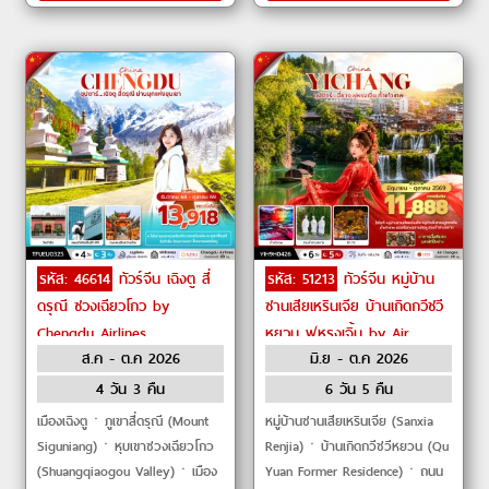
รหัส: 46614
ทัวร์จีน เฉิงตู สี่
รหัส: 51213
ทัวร์จีน หมู่บ้าน
ดรุณี ซวงเฉียวโกว by
ซานเสียเหรินเจีย บ้านเกิดกวีชวี
Chengdu Airlines
หยวน ฟูหรงเจิ้น by Air
ส.ค - ต.ค 2026
มิ.ย - ต.ค 2026
Changan
4 วัน 3 คืน
6 วัน 5 คืน
เมืองเฉิงตูㆍภูเขาสี่ดรุณี (Mount
หมู่บ้านซานเสียเหรินเจีย (Sanxia
Siguniang)ㆍหุบเขาซวงเฉียวโกว
Renjia)ㆍบ้านเกิดกวีชวีหยวน (Qu
(Shuangqiaogou Valley)ㆍเมือง
Yuan Former Residence)ㆍถนน