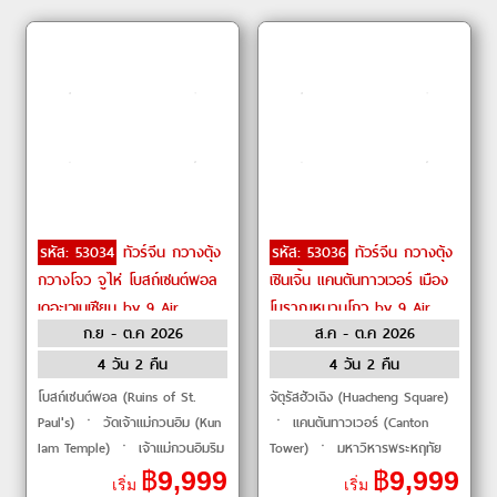
รหัส: 53034
ทัวร์จีน กวางตุ้ง
รหัส: 53036
ทัวร์จีน กวางตุ้ง
กวางโจว จูไห่ โบสถ์เซนต์พอล
เซินเจิ้น แคนตันทาวเวอร์ เมือง
เดอะเวเนเชียน by 9 Air
โบราณหนานโถว by 9 Air
ก.ย - ต.ค 2026
ส.ค - ต.ค 2026
4 วัน 2 คืน
4 วัน 2 คืน
โบสถ์เซนต์พอล (Ruins of St.
จัตุรัสฮัวเฉิง (Huacheng Square)
Paul's) ㆍ วัดเจ้าแม่กวนอิม (Kun
ㆍ แคนตันทาวเวอร์ (Canton
Iam Temple) ㆍ เจ้าแม่กวนอิมริม
Tower) ㆍ มหาวิหารพระหฤทัย
ทะเล (Kun Iam Ecumenical
ศักดิ์สิทธิ์ (Sacred Heart
฿
9,999
฿
9,999
เริ่ม
เริ่ม