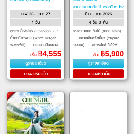
อาคาร1000ต้นไม้ เดอะบันด์ by
ก.พ 26 - ม.ค 27
มี.ค - ก.ย 2026
1 วัน
4 วัน 3 คืน
อุทยานปี้เผิงโกว (Bipenggou) ㆍ
อาคาร 1000 ต้นไม้ (1000 Trees)
น้ำตกมังกรขาว (White Dragon
ㆍ ตลาดเฉินหวังเมี่ยว (Yuyuan
Waterfall) ㆍ ทะเลสาบปันหยาง
Bazaar) ㆍ สตาร์บัคส์ รีเสิร์ฟ
(Panyang Lake) ㆍ เยี่ยนจื่อเห
โรสเทอรี่ (Starbucks Reserve
฿
4,555
฿
5,900
เริ่ม
เริ่ม
ยียน (Yanziyan) ㆍ สะพานหนาน
Roastery Shanghai) ㆍ เรือ
ดูรายละเอียด
ดูรายละเอียด
เฉีย�
หลุยส์ วิต�
กดจองหน้าเว็บ
กดจองหน้าเว็บ