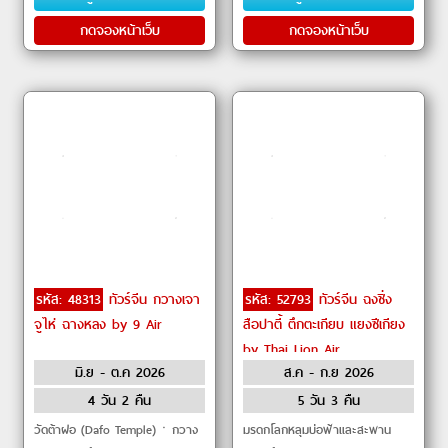
กดจองหน้าเว็บ
กดจองหน้าเว็บ
รหัส: 48313
ทัวร์จีน กวางเจา
รหัส: 52793
ทัวร์จีน ฉงชิ่ง
จูไห่ ฉางหลง by 9 Air
สือปาตี้ ตึกตะเกียบ แยงซีเกียง
by Thai Lion Air
มิ.ย - ต.ค 2026
ส.ค - ก.ย 2026
4 วัน 2 คืน
5 วัน 3 คืน
วัดต้าฝอ (Dafo Temple)ㆍกวาง
มรดกโลกหลุมบ่อฟ้าและสะพาน