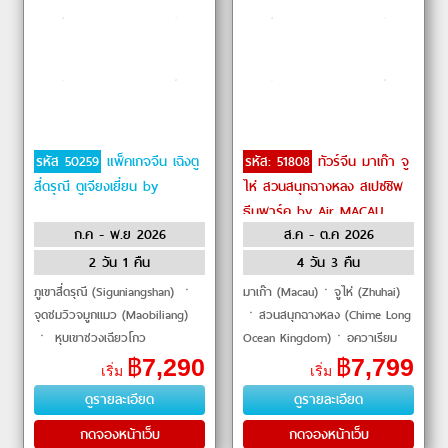
รหัส 50259
แพ็คเกจจีน เฉิงตู
รหัส: 51808
ทัวร์จีน มาเก๊า จู
สี่ดรุณี ตูเจียงเยี่ยน by
ไห่ สวนสนุกฉางหลง สเปซชิพ
ธีมพาร์ค by Air MACAU
ก.ค - พ.ย 2026
ส.ค - ต.ค 2026
2 วัน 1 คืน
4 วัน 3 คืน
ภูเขาสี่ดรุณี (Siguniangshan) ㆍ
มาเก๊า (Macau)ㆍจูไห่ (Zhuhai)
จุดชมวิวจมูกแมว (Maobiliang)
ㆍสวนสนุกฉางหลง (Chime Long
ㆍ หุบเขาซวงเฉียวโกว
Ocean Kingdom)ㆍอควาเรียม
(Shuangqiao Valley) ㆍ ป่าหง
ใหญ่ที่สุดในโลก (World's Largest
฿
7,290
฿
7,799
เริ่ม
เริ่ม
ซานหลิง (Redwood Forest) ㆍ
Aquarium)ㆍสเปซชิพธีมพาร์ค
ดูรายละเอียด
ดูรายละเอียด
สะพานหนานเฉียว
(Spaceship Theme Park)ㆍ�
กดจองหน้าเว็บ
กดจองหน้าเว็บ