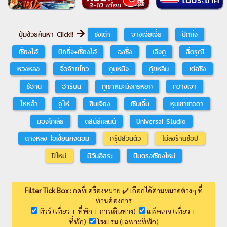
ปุ่มช่วยค้นหา Click!!
ชิงเต่า
จางเจียเจี้ย
ปักกิ่ง
เซี่ยงไฮ้
ปักกิ่ง+เซี่ยงไฮ้
ฉงชิ่ง
เฉิงตู
สี่ดรุณี
หวงหลง
จิ่วจ้ายโกว
คุนหมิง
กุ้ยหลิน
เต๋อชิง
ซีอาน
ฮาร์บิน
ภูเขาหิมะมังกรหยก
กวางเจา
ไหหลำ
จูไห่
ซินเจียง
เซินเจิ้น
หุบเขาเทวดา
มองโกเลีย
ดิสนีย์แลนด์
Universal Studio
ฉางหลง โอเชี่ยนคิงดอม
กรุ๊ปส่วนตัว
ไม่ลงร้านช้อป
ปีใหม่
มีวันอิสระ
บินตรงเชียงใหม่
Filter Tick Box :
กดที่เครื่องหมาย ✔️ เลือกได้ตามหมวดต่างๆ ที่
ท่านต้องการ
ทัวร์ (เที่ยว + ที่พัก + การเดินทาง)
แพ็คเกจ (เที่ยว +
ที่พัก)
โรงแรม (เฉพาะที่พัก)