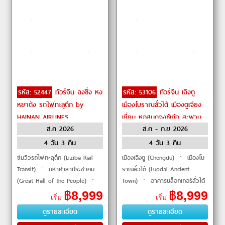
รหัส: 52447
ทัวร์จีน ฉงชิ่ง หง
รหัส: 53106
ทัวร์จีน เฉิงตู
หยาต้ง รถไฟทะลุตึก by
เมืองโบราณลั่วไต้ เมืองตูเจียง
HAINAN AIRLINES
เยี่ยน หอสมุดจงซู่เก๋อ สะพาน
ส.ค 2026
ส.ค - ก.ย 2026
หนานเฉียว by Chengdu
Airlines
4 วัน 3 คืน
4 วัน 3 คืน
ชมวิวรถไฟทะลุตึก (Liziba Rail
เมืองเฉิงตู (Chengdu) ㆍ เมืองโบ
Transit) ㆍ มหาศาลาประชาคม
ราณลั่วไต้ (Luodai Ancient
(Great Hall of the People) ㆍ
Town) ㆍ อาคารบล็อกเกอร์ลั่วไต้
ถนนคนเดินเจี่ยฟางเป่ย (Jiefangbei
(Luodai Blog Building) ㆍ
฿
8,999
฿
8,999
เริ่ม
เริ่ม
Pedestrian Street) ㆍ ตึกไคว่ชิง
พิพิธภัณฑ์ผ้าไหม (Silk Museum)
ดูรายละเอียด
ดูรายละเอียด
โหล (Kuixinglou)
ㆍ พิพิ�