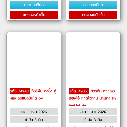
Centre) ㆍ เดอะเวเนเชียน (The
Cathedral) ㆍ วัดต้าฝอ (Dafo
ดูรายละเอียด
ดูรายละเอียด
Venetian Macao) ㆍ วั
Temple) ㆍ ถนนคน�
กดจองหน้าเว็บ
กดจองหน้าเว็บ
รหัส: 50662
ทัวร์จีน ฉงชิ่ง อู่
รหัส: 49056
ทัวร์จีน หางโจว
หลง สิบแปดบันได by
เซี่ยงไฮ้ หาดไว่ทาน นานกิง by
VietJet Air
ก.ย - ธ.ค 2026
ส.ค - ต.ค 2026
4 วัน 3 คืน
5 วัน 3 คืน