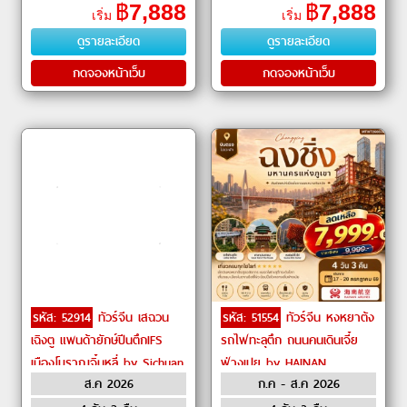
ตูเจียงเอี้ยน (Dujiangyan)ㆍร้าน
คนเดินย่านซีบีดี (CBD Walking
฿
7,888
฿
7,888
เริ่ม
เริ่ม
ยาสมุนไพรจีนㆍร้
Street)ㆍฟูหรงเจิ้น (Furong
ดูรายละเอียด
ดูรายละเอียด
Town)
กดจองหน้าเว็บ
กดจองหน้าเว็บ
รหัส: 52914
ทัวร์จีน เสฉวน
รหัส: 51554
ทัวร์จีน หงหยาต้ง
เฉิงตู แพนด้ายักษ์ปีนตึกIFS
รถไฟทะลุตึก ถนนคนเดินเจี๋ย
เมืองโบราณจิ๋นหลี่ by Sichuan
ฟ่างเปย by HAINAN
ส.ค 2026
ก.ค - ส.ค 2026
Airlines
AIRLINES