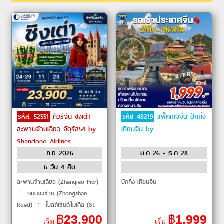
รหัส: 52551
ทัวร์จีน ชิงเต่า
รหัส 48219
แพ็คเกจจีน ปักกิ่ง
สะพานจ้านเฉียว จัตุรัส54 by
เทียนจิน by
Shandong Airlines
ก.ย 2026
ม.ค 26 - ธ.ค 28
6 วัน 4 คืน
สะพานจ้านเฉียว (Zhanqiao Pier)
ปักกิ่ง เทียนจิน
ㆍ ถนนจงซาน (Zhongshan
Road) ㆍ โบสถ์เซนต์ไมเคิล (St.
Michael's Cathedral) ㆍ ถนน
฿
23,900
฿
1,999
เริ่ม
เริ่ม