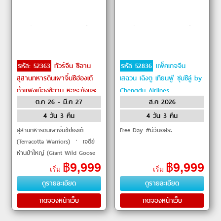
รหัส: 52363
ทัวร์จีน ซีอาน
รหัส 52836
แพ็คเกจจีน
สุสานทหารดินเผาจิ๋นซีฮ่องเต้
เสฉวน เฉิงตู เทียนฟู่ ชุนซีลู่ by
กำแพงเมืองซีอาน หอระฆังและ
Chengdu Airlines
ต.ค 26 - มี.ค 27
ส.ค 2026
หอกลอง by Spring Airlines
4 วัน 3 คืน
4 วัน 3 คืน
สุสานทหารดินเผาจิ๋นซีฮ่องเต้
Free Day #มีวันอิสระ
(Terracotta Warriors) ㆍ เจดีย์
ห่านป่าใหญ่ (Giant Wild Goose
Pagoda) ㆍ ถนนต้าถัง (Datang
฿
9,999
฿
9,999
เริ่ม
เริ่ม
Everbright City) ㆍ ศาลเจ้า
ดูรายละเอียด
ดูรายละเอียด
หลักเมือง (
กดจองหน้าเว็บ
กดจองหน้าเว็บ