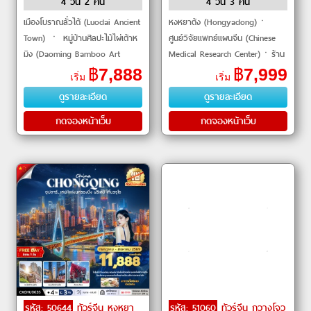
4 วัน 2 คืน
4 วัน 3 คืน
เมืองโบราณลั่วไต้ (Luodai Ancient
หงหยาต้ง (Hongyadong)ㆍ
Town) ㆍ หมู่บ้านศิลปะไม้ไผ่เต้าห
ศูนย์วิจัยแพทย์แผนจีน (Chinese
มิง (Daoming Bamboo Art
Medical Research Center)ㆍร้าน
Village) ㆍ รูปปั้นแพนด้าเซลฟี
หยก (Jade Shop)ㆍพิพิธภัณฑ์
฿
7,888
฿
7,999
เริ่ม
เริ่ม
(Panda Selfie Statue) ㆍ เมือง
ซานเสีย (Three Gorges Museum)
ดูรายละเอียด
ดูรายละเอียด
โบร�
ㆍจุดชมวิวรถไฟทะลุ
กดจองหน้าเว็บ
กดจองหน้าเว็บ
รหัส: 50644
ทัวร์จีน หงหยา
รหัส: 51060
ทัวร์จีน กวางโจว