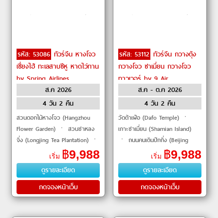
รหัส: 53086
ทัวร์จีน หางโจว
รหัส: 53112
ทัวร์จีน กวางตุ้ง
เซี่ยงไฮ้ ทะเลสาบซีหู หาดไว่ทาน
กวางโจว ซาเมี่ยน กวางโจว
by Spring Airlines
ทาวเวอร์ by 9 Air
ส.ค 2026
ส.ค - ต.ค 2026
4 วัน 2 คืน
4 วัน 2 คืน
สวนดอกไม้หางโจว (Hangzhou
วัดต้าเฝ๋อ (Dafo Temple) ㆍ
Flower Garden) ㆍ สวนชาหลง
เกาะซาเมี่ยน (Shamian Island)
จิ่ง (Longjing Tea Plantation) ㆍ
ㆍ ถนนคนเดินปักกิ่ง (Beijing
ทะเลสาบซีหู (West Lake) ㆍ
Road Pedestrian Street) ㆍ จัตุ
฿
9,988
฿
9,988
เริ่ม
เริ่ม
เมืองน้ำถังชี (Tangqi Ancient
รัสฮัวเฉิง (Huacheng Square) ㆍ
ดูรายละเอียด
ดูรายละเอียด
Town) ㆍ หาดไว่ทาน (The
กวางโจวทาวเวอร
Bund) ㆍ
กดจองหน้าเว็บ
กดจองหน้าเว็บ