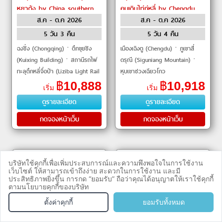
หยาต้ง by China southern
คนเดินไท่กู่หลี่ by Chengdu
ส.ค - ต.ค 2026
ส.ค - ต.ค 2026
Airlines
Airlines
5 วัน 3 คืน
5 วัน 4 คืน
ฉงชิ่ง (Chongqing)ㆍตึกขุยซิง
เมืองเฉิงตู (Chengdu)ㆍภูเขาสี่
(Kuixing Building)ㆍสถานีรถไฟ
ดรุณี (Siguniang Mountain)ㆍ
ทะลุตึกหลี่จื่อป้า (Liziba Light Rail
หุบเขาซวงเฉียวโกว
Station)ㆍหงหยาต้ง
(Shuangqiaogou Valley)ㆍเมือง
฿
10,888
฿
10,918
เริ่ม
เริ่ม
(Hongyadong)ㆍล่องเรือแม่น้ำเห
ตูเจียงเอี้ยน (Dujiangyan)ㆍ
ดูรายละเอียด
ดูรายละเอียด
ลี่ยงเ
อุทยานแห่งชาติ�
กดจองหน้าเว็บ
กดจองหน้าเว็บ
บริษัทใช้คุกกี้เพื่อเพิ่มประสบการณ์และความพึงพอใจในการใช้งาน
เว็บไซต์ ให้สามารถเข้าถึงง่าย สะดวกในการใช้งาน และมี
ประสิทธิภาพยิ่งขึ้น การกด “ยอมรับ” ถือว่าคุณได้อนุญาตให้เราใช้คุกกี้
ตามนโยบายคุกกี้ของบริษัท
จองทัวร
TEL
ตั้งค่าคุกกี้
ยอมรับทั้งหมด