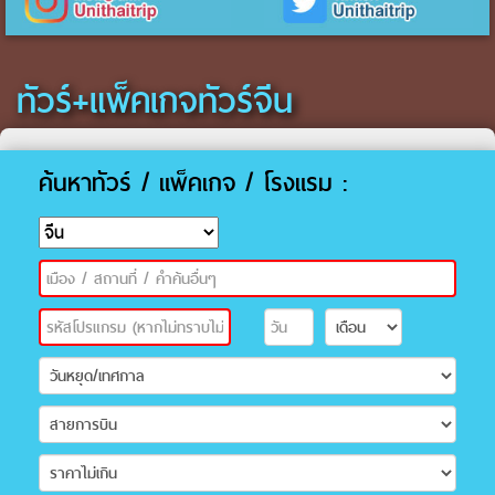
ทัวร์+แพ็คเกจทัวร์จีน
ค้นหาทัวร์ / แพ็คเกจ / โรงแรม :