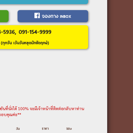
(นั่งรถไฟความเร็วสูง)-ภูเขาเทียนเหมิน
จองทาง
INBOX
อน)-ถ้ำประตูสวรรค์ (ระเบียงกระจก)-
ราณฝูหรง
4-5936, 091-154-9999
 ( จุดถ่ายรูปยอดนิยม Arch of
(ทุกวัน เว้นวันหยุดนักขัตฤกษ์)
ายเลข 113)-อุทยานแห่งชาติอู่หลิง
(รถไฟความเร็วสูง)-ถนนคนเดินเจียฟ่าง
งปราสาทเวทมนตร์ (HUA SHENG YUAN)-
ิลปะ (ตึกตะเกียบ /ดูด้านนอก)-ตึกหุย
้ง
บินเชียงใหม่
นที่นั่งได้ 100% จะมีเจ้าหน้าที่ติดต่อกลับหาท่าน
น ขอบคุณค่ะ**
ยละเอียดเพิ่มเติม---
วัน
ราคา
จอง