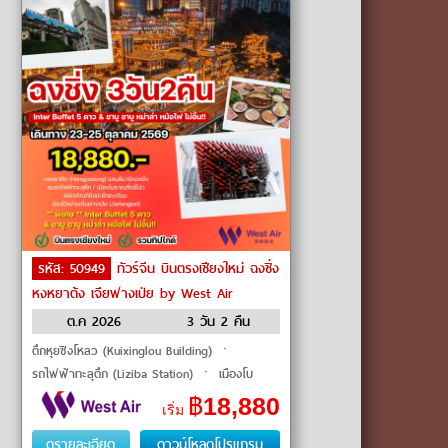
รหัส: 50949
ทัวร์จีน บินตรงเชียงใหม่ ฉงชิ่ง
หงหยาต้ง เจียฟางเป่ย by West Air
ต.ค 2026
3 วัน 2 คืน
ตึกหุยซิงโหลว (Kuixinglou Building) ㆍ
รถไฟฟ้าทะลุตึก (Liziba Station) ㆍ เมืองโบ
ราณสือชี่โข่ว (Ciqikou Ancient Town) ㆍ หงหยา
฿
18,880
เริ่ม
ต้ง (Hongyadong) ㆍ ถนนคนเดินเจีย�
ดูรายละเอียด
ดาวน์โหลดโปรแกรม