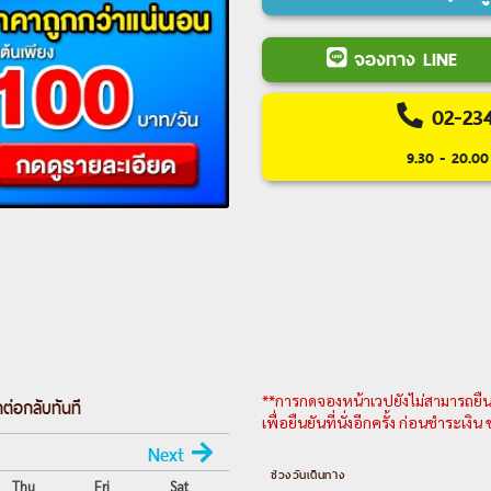
คนเดินอินเฉียว-วัดฮงเอ็น
Day 2 :
ฉงชิ่ง-จางเจียเจี้ย 
จองทาง LINE
ซาน (รวมกระเช้า+บันไดเลื่
ชมแสงสียามค่ำคืน เมืองโบ
02-23
Day 3 :
ถนนโบราณเมืองฝูหรง
9.30 - 20.00 
Chastity และ ร้านเต้าหู้หม
หยวน (รวมลิฟต์ขึ้น-ลง)
Day 4 :
จางเจียเจี้ย-ฉงชิง 
เป่ย-หลงเหมินฮ่าว
Day 5 :
ฉงชิง-ดิสนีย์ฉงชิ่
รถไฟฟ้าทะลุตึก-พิพิธภัณฑ์ศ
ชิง (ตึกคุ๋ยชิงชั้น 22)-หงหยาต
Day 6 :
สนามบินฉงชิ่ง-สนาม
**การกดจองหน้าเวปยังไม่สามารถยืนยั
ต่อกลับทันที
เพื่อยืนยันที่นั่งอีกครั้ง ก่อนชำระเงิ
---อ่านรา
Next
ช่วงวันเดินทาง
Thu
Fri
Sat