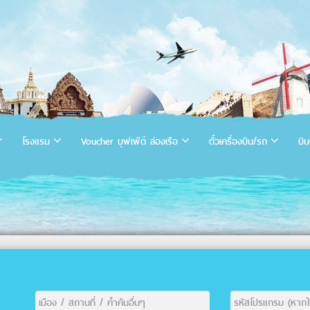
โรงแรม
Voucher บุฟเฟ่ต์ ล่องเรือ
ตั๋วเครื่องบิน/รถ
บิน