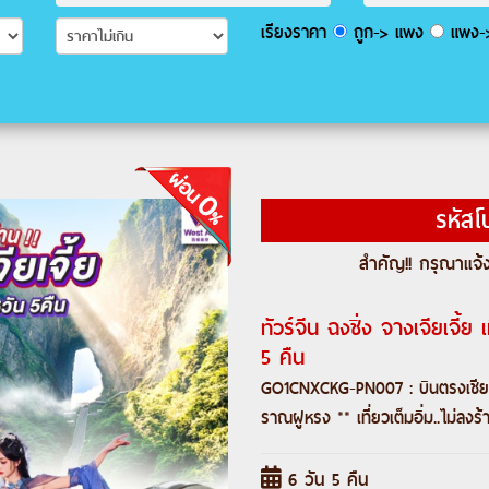
เรียงราคา
ถูก-> แพง
แพง->
รหัสโ
สำคัญ!! กรุณาแจ้ง
ทัวร์จีน ฉงชิ่ง จางเจียเจี
5 คืน
GO1CNXCKG-PN007 : บินตรงเชียงใหม่
ราณฝูหรง ** เที่ยวเต็มอิ่ม..ไม่ลงร
6 วัน 5 คืน