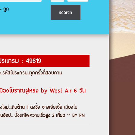
 ถูก
ปรแกรม : 49819
..
รหัสโปรแกรม
..ทุกครั้งที่สอบถาม
้ย เมืองโบราณฝูหรง by West Air 6 วัน
..เกินต้าน !! ฉงชิ่ง จางเจียเจี้ย เมืองโบ
้านช้อป.. นั่งรถไฟความเร็วสูง 2 เที่ยว ** BY PN