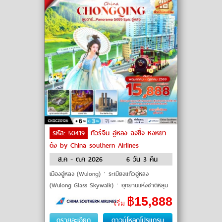
รหัส: 50419
ทัวร์จีน อู่หลง ฉงชิ่ง หงหยา
ต้ง by China southern Airlines
ส.ค - ต.ค 2026
6 วัน 3 คืน
เมืองอู่หลง (Wulong)ㆍระเบียงแก้วอู่หลง
(Wulong Glass Skywalk)ㆍอุทยานแห่งชาติหลุม
ฟ้า 3 สะพานสวรรค์ (Three Natural Bridges
฿
15,888
เริ่ม
National Park)ㆍอุทยานนางฟ้า (
ดูรายละเอียด
ดาวน์โหลดโปรแกรม