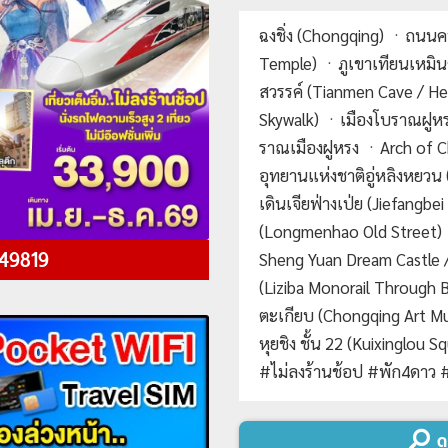
ฉงชิ่ง (Chongqing) ㆍถนนค
Temple) ㆍภูเขาเทียนเหมิ
สวรรค์ (Tianmen Cave / H
Skywalk) ㆍเมืองโบราณฝูห
ราณเมืองฝูหรง ㆍArch of C
อุทยานแห่งชาติอู่หลิงหยว
เดินเจียฟ่างเป่ย (Jiefangb
(Longmenhao Old Street) 
 49819
Sheng Yuan Dream Castle
(Liziba Monorail Through 
ตะเกียบ (Chongqing Art Mu
หุยชิง ชั้น 22 (Kuixinglou
#ไม่ลงร้านช้อป #พัก4ดาว #เท
Day 1 :
สนามบินเชียงใหม่-สน
ดู