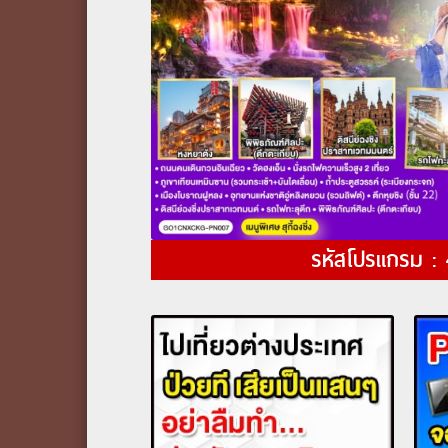
รหัสโปรแกรม :