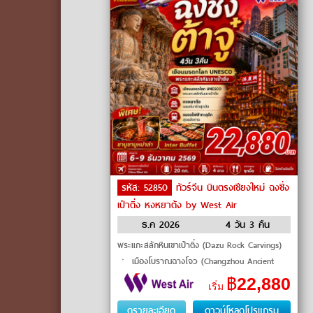
รหัส: 52850
ทัวร์จีน บินตรงเชียงใหม่ ฉงชิ่ง
เป๋าติ่ง หงหยาต้ง by West Air
ธ.ค 2026
4 วัน 3 คืน
พระแกะสลักหินเขาเป๋าติ่ง (Dazu Rock Carvings)
ㆍ เมืองโบราณฉางโจว (Changzhou Ancient
City) ㆍ ฉือปาที (Shibati) ㆍ เมืองโบราณสื่อชี่
฿
22,880
เริ่ม
โขว่ (Ciqikou Ancient Town) �
ดูรายละเอียด
ดาวน์โหลดโปรแกรม