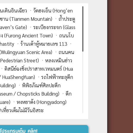
นเดินอินเฉียว ㆍวัดฮงเอ็น (Hong’en
นซาน (Tianmen Mountain) ㆍถ้ำประตู
eaven’s Gate) ㆍระเบียงกระจก (Glass
รง (Furong Ancient Town) ㆍถนนโบ
hastity ㆍร้านเต้าหู้หมายเลข 113 ㆍ
น (Wulingyuan Scenic Area) ㆍถนนคน
ei Pedestrian Street) ㆍหลงเหมินฮ่าว
ㆍดิสนีย์ฉงชิ่งปราสาทเวทมนตร์ (Hua
 / HuaShengYuan) ㆍรถไฟฟ้าทะลุตึก
Building) ㆍพิพิธภัณฑ์ศิลปะตึก
seum / Chopsticks Building) ㆍตึก
 Square) ㆍหงหยาต้ง (Hongyadong)
ี่ยวเต็มไม่มีวันอิสระ
ามบินฉงชิ่งเจียงเป่ย-เมืองฉงชิ่ง-ถนน
โปรแกรมเต็ม คลิก!