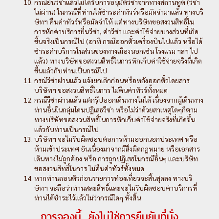
กรณียื่นวีซ่าแล้วไม่ได้รับการอนุมัติวีซ่าจากทางสถานทูต (วีซ่า
ไม่ผ่าน) ในกรณีที่ท่านได้ชำระค่าทัวร์หรือมัดจำมาแล้ว ทางบริ
ษัทฯ คืนค่าทัวร์หรือมัดจำให้ แต่ทางบริษัทขอสงวนสิทธิ์ใน
การหักค่าบริการยื่นวีซ่า, ค่าวีซ่า และค่าใช้จ่ายบางส่วนที่เกิด
ขึ้นจริงเป็นกรณีไป (อาทิ กรณีออกตั๋วเครื่องบินไปแล้ว หรือได้
ชำระค่าบริการในส่วนของทางเมืองนอกเช่น โรงแรม ฯลฯ ไป
แล้ว) ทางบริษัทขอสงวนสิทธิ์ในการหักเก็บค่าใช้จ่ายจริงที่เกิด
ขึ้นแล้วกับท่านเป็นกรณีไป
กรณีวีซ่าผ่านแล้ว แจ้งยกเลิกก่อนหรือหลังออกตั๋วโดยสาร
บริษัทฯ ขอสงวนสิทธิ์ในการ ไม่คืนค่าทัวร์ทั้งหมด
กรณีวีซ่าผ่านแล้ว แต่กรุ๊ปออกเดินทางไม่ได้ เนื่องจากผู้เดินทาง
ท่านอื่นในกลุ่มโดนปฏิเสธวีซ่า หรือไม่ว่าด้วยสาเหตุใดๆก็ตาม
ทางบริษัทขอสงวนสิทธิ์ในการหักเก็บค่าใช้จ่ายจริงที่เกิดขึ้น
แล้วกับท่านเป็นกรณีไป
บริษัทฯ จะไม่รับผิดชอบต่อการห้ามออกนอกประเทศ หรือ
ห้ามเข้าประเทศ อันเนื่องมาจากมีสิ่งผิดกฎหมาย หรือเอกสาร
เดินทางไม่ถูกต้อง หรือ การถูกปฏิเสธในกรณีอื่นๆ และบริษัท
ขอสงวนสิทธิ์ในการ ไม่คืนค่าทัวร์ทั้งหมด
หากท่านถอนตัวก่อนรายการท่องเที่ยวจะสิ้นสุดลง ทางบริ
ษัทฯ จะถือว่าท่านสละสิทธิ์และจะไม่รับผิดชอบค่าบริการที่
ท่านได้ชำระไว้แล้วไม่ว่ากรณีใดๆ ทั้งสิ้น
การจองนี้...ยังไม่ใช่การยืนยันที่นั่ง