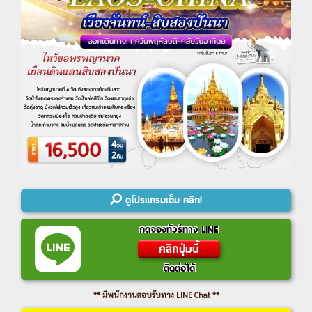
ดูโปรแกรมเต็ม คลิก!
กดจองทัวร์ทาง LINE
คลิกปุ่มนี้
ติดต่อได้
** มีพนักงานตอบรับทาง LINE Chat **