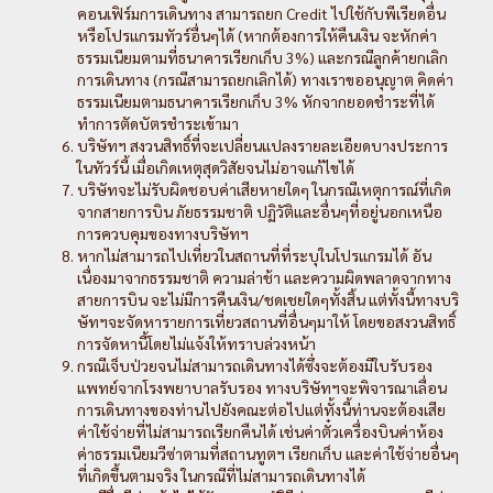
คอนเฟิร์มการเดินทาง สามารถยก Credit ไปใช้กับพีเรียดอื่น
หรือโปรแกรมทัวร์อื่นๆได้ (หากต้องการให้คืนเงิน จะหักค่า
ธรรมเนียมตามที่ธนาคารเรียกเก็บ 3%) และกรณีลูกค้ายกเลิก
การเดินทาง (กรณีสามารถยกเลิกได้) ทางเราขออนุญาต คิดค่า
ธรรมเนียมตามธนาคารเรียกเก็บ 3% หักจากยอดชำระที่ได้
ทำการตัดบัตรชำระเข้ามา
บริษัทฯ สงวนสิทธิ์ที่จะเปลี่ยนแปลงรายละเอียดบางประการ
ในทัวร์นี้ เมื่อเกิดเหตุสุดวิสัยจนไม่อาจแก้ไขได้
บริษัทจะไม่รับผิดชอบค่าเสียหายใดๆ ในกรณีเหตุการณ์ที่เกิด
จากสายการบิน ภัยธรรมชาติ ปฏิวัติและอื่นๆที่อยู่นอกเหนือ
การควบคุมของทางบริษัทฯ
หากไม่สามารถไปเที่ยวในสถานที่ที่ระบุในโปรแกรมได้ อัน
เนื่องมาจากธรรมชาติ ความล่าช้า และความผิดพลาดจากทาง
สายการบิน จะไม่มีการคืนเงิน/ชดเชยใดๆทั้งสิ้น แต่ทั้งนี้ทางบริ
ษัทฯจะจัดหารายการเที่ยวสถานที่อื่นๆมาให้ โดยขอสงวนสิทธิ์
การจัดหานี้โดยไม่แจ้งให้ทราบล่วงหน้า
กรณีเจ็บป่วยจนไม่สามารถเดินทางได้ซึ่งจะต้องมีใบรับรอง
แพทย์จากโรงพยาบาลรับรอง ทางบริษัทฯจะพิจารณาเลื่อน
การเดินทางของท่านไปยังคณะต่อไปแต่ทั้งนี้ท่านจะต้องเสีย
ค่าใช้จ่ายที่ไม่สามารถเรียกคืนได้ เช่นค่าตั๋วเครื่องบินค่าห้อง
ค่าธรรมเนียมวีซ่าตามที่สถานทูตฯ เรียกเก็บ และค่าใช้จ่ายอื่นๆ
ที่เกิดขึ้นตามจริง ในกรณีที่ไม่สามารถเดินทางได้