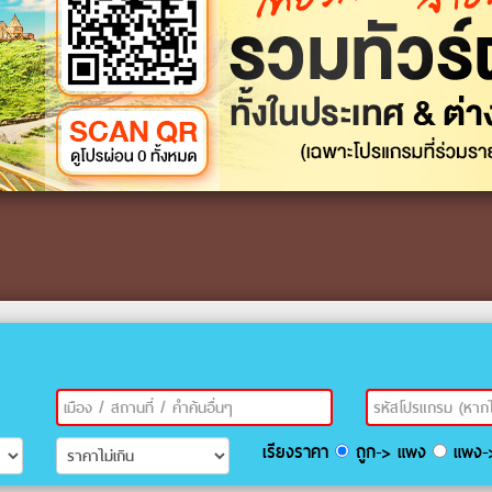
เรียงราคา
ถูก-> แพง
แพง->