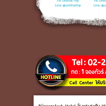
Fb: Unithai Trip
Fb: Unit
Line: @unithaitrip
Line: @u
Unthai Big Group
หน่วย
งานจัดกรุ๊ปเหมา กรุ๊ปส่วน
ตัว ในประเทศ ต่าง
ประเทศ ดูงานสัมมนา กา
รันตีราคาดีที่สุด
Line @unithaibiggroup