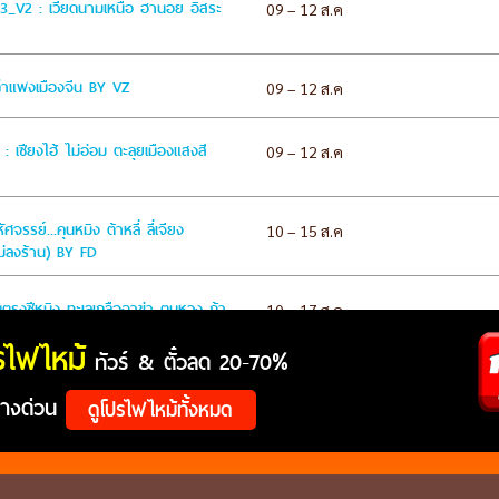
รไฟไหม้
ทัวร์ & ตั๋วลด 20-70%
ทางด่วน