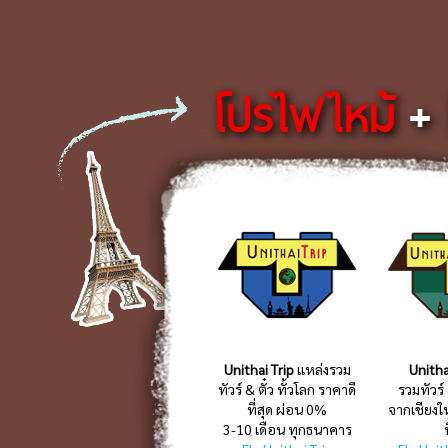
โปรไฟไหม้
+
Unithai Trip
แหล่งรวม
Unitha
ทัวร์ & ตั๋ว ทั้วโลก ราคาดี
รวมทัวร์
ที่สุด ผ่อน 0%
จากเชียงใ
3-10 เดือน ทุกธนาคาร