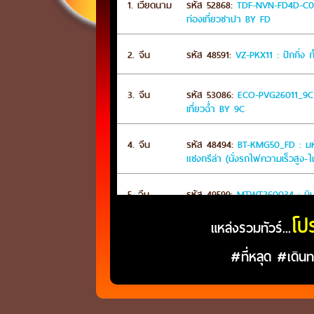
โป
แหล่งรวมทัวร์...
#ที่หลุด #เดิน