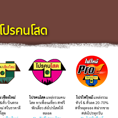
โปรคนโสด
i เชียงใหม่
โปรคนโสด
แหล่งรวมคน
โปรไฟไหม้
แหล่งรวม
 &ตั๋ว บินตรง
โสด หาเพื่อนเที่ยว #ฟรี
ทัวร์ & ตั๋วลด 20-70%
หม่ #ในราคาดี
พักเดี่ยว ส่งโปรโสดให้
#ที่หลุดจอง #ฝากขาย
ที่สุด
ตลอด
#ส่งโปรทุกวัน