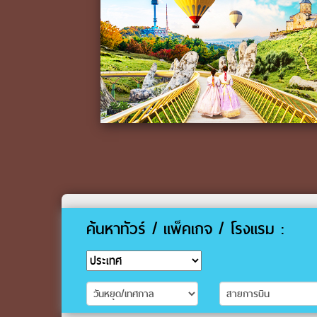
ค้นหาทัวร์ / แพ็คเกจ / โรงแรม :