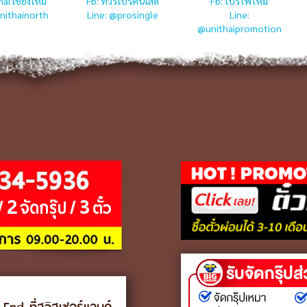
hai เชียงใหม่
Fb: ทัวร์โปรคนโสด
Fb: โปรไฟไหม้
nithainorth
Line: @prosingle
Line:
@unithaipromotion