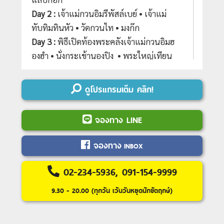
Day 2 :
เจ้าแม่กวนอิมรีพัสล์เบย์ • เจ้าแม่
ทับทิมทินหัว • วัดกวนไท • มงก๊ก
Day 3 :
พิธีเปิดท้องพระคลังเจ้าแม่กวนอิมฮ
องฮำ • นั่งกระเช้านองปิง • พระใหญ่เทียน
ถาน • ซิตี้เกตเอ้าเล็ท
Day 4 :
วัดหวังตาเซียน •
ร้านหยก
•
โรงงานจิ
ดูโปรแกรมเต็ม คลิก!
วเวลรี่
• วัดแชกงหมิว • อิสระช้อปปิ้งจิมซาจุ่ย
• สนามบินเช็กแลปก๊อก • สนามบิน
จองทาง LINE
สุวรรณภูมิ
จองทาง
INBOX
---อ่านรายละเอียดเพิ่มเติม---
02-234-5936, 091-154-9999
9.30 - 20.00 (ทุกวัน เว้นวันหยุดนักขัตฤกษ์)