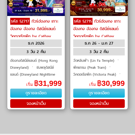
รหัส 52717
ทัวร์ฮ่องกง เกาะ
รหัส 52715
ทัวร์ฮ่องกง เกาะ
ฮ่องกง ฮ่องกง ดิสนีย์แลนด์
ฮ่องกง ฮ่องกง ดิสนีย์แลนด์
วิคตอเรียพีค by Cathay
วิคตอเรียพีค by Cathay
ธ.ค 2026
ธ.ค 26 - ม.ค 27
Pacific
Pacific
3 วัน 2 คืน
3 วัน 2 คืน
ฮ่องกงดิสนีย์แลนด์ (Hong Kong
วัดหลินฟ้า (Lin Fa Temple) ㆍ
Disneyland) ㆍ ชมพลุดิสนีย์
พีคแทรม (Peak Tram) ㆍ
แลนด์ (Disneyland Nighttime
วิคตอเรียพีค (Victoria Peak) ㆍ
Fireworks) ㆍ พีคแทรม (Peak
เจ้าแม่กวนอิมรีพัลส์เบย์ (Repulse
฿
31,999
฿
30,999
เริ่ม
เริ่ม
Tram) ㆍ วิคตอเรียพีค (Victoria
Bay Kwun Yam Temple) ㆍ
ดูรายละเอียด
ดูรายละเอียด
Peak) ㆍ เจ้าแม่กวนอ�
ฮ่องกงดิสนีย์แล�
จองหน้าเว็บ
จองหน้าเว็บ