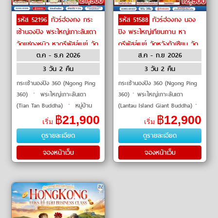
รหัส 52196
ทัวร์ฮ่องกง กระ
รหัส 51588
ทัวร์ฮ่องกง นอง
เช้านองปิง พระใหญ่เกาะลันเตา
ปิง พระใหญ่เทียนถาน หา
วัดแชกงหมิว หาดรีพัสล์เบย์ วัด
ดรีพัสล์เบย์ วัดหวังต้าเซียน วัด
ต.ค - ธ.ค 2026
ส.ค - ก.ย 2026
กวนอิมฮ่องอำ by Emirates
แชกงหมิว by Emirates
3 วัน 2 คืน
3 วัน 2 คืน
กระเช้านองปิง 360 (Ngong Ping
กระเช้านองปิง 360 (Ngong Ping
360) ㆍ พระใหญ่เกาะลันเตา
360)ㆍพระใหญ่เกาะลันเตา
(Tian Tan Buddha) ㆍ หมู่บ้าน
(Lantau Island Giant Buddha)ㆍ
วัฒนธรรมนองปิง (Ngong Ping
ห้างซิตี้เกตเอาท์เล็ท (Citygate
฿
21,900
฿
12,900
เริ่ม
เริ่ม
Village) ㆍ หาดรีพัสล์เบย์
Outlets)ㆍวิคตอเรียพีค (Victoria
ดูรายละเอียด
ดูรายละเอียด
(Repulse Bay) ㆍ วั�
Peak)ㆍรถรา�
จองหน้าเว็บ
จองหน้าเว็บ