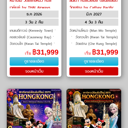
หม่านโม วัดแชกงหมิว คอส
ลันเตา คอสเวย์เบย์ ดิสนีย์แลนด์
เวย์เบย์ by THAI Airways
วัดแชกง by Cathay Pacific
ธ.ค 2026
มี.ค 2027
3 วัน 2 คืน
4 วัน 3 คืน
เคนเนดีทาวน์ (Kennedy Town)ㆍ
วัดหม่านโหมว (Man Mo Temple)
คอสเวย์เบย์ (Causeway Bay)ㆍ
ㆍ วัดกวนไท (Kwan Tai Temple)
วัดกวนไท (Kwan Tai Temple)ㆍ
ㆍ วัดแชกง (Che Kung Temple)
วัดเจ้าแม่กวนอิมฮองฮำ (Hung
ㆍ ดิสนีย์แลนด์ (Disneyland) ㆍ
฿
31,999
฿
31,999
เริ่ม
เริ่ม
Hom Kwun Yam Temple)ㆍโรง
เคนเนดีทาวน์ (Kennedy Town)
ดูรายละเอียด
ดูรายละเอียด
งานจิวเวลรี่ (Jewelry Fa
#ดิสนีย์แลนด์ #ไม�
จองหน้าเว็บ
จองหน้าเว็บ