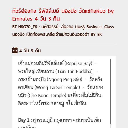
ทัวร์ฮ่องกง รีพัสล์เบย์ นองปิง วัดแชกงหมิว by
Emirates 4 วัน 3 คืน
BT-HKG70_EK : มหัศจรรย์...ฮ่องกง บินหรู Business Class
นองปิง เปิดท้องพระคลังเจ้าแม่กวนอิมฮองฮำ BY EK
4 วัน 3 คืน
เจ้าแม่กวนอิมรีพัสล์เบย์ (Repulse Bay) ㆍ
พระใหญ่เทียนถาน (Tian Tan Buddha) ㆍ
กระเช้านองปิง (Ngong Ping 360) ㆍ วัดหวัง
ตาเซียน (Wong Tai Sin Temple) ㆍ วัดแชกง
หมิว (Che Kung Temple) #เที่ยวเต็มไม่มีวัน
อิสระ #ไหว้พระ #สายมู #ไม่เข้าจีน
Day 1 :
สุวรรณภูมิ กรุงเทพฯ • สนามบินเช็ก
แลปก๊อก