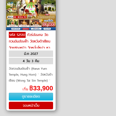
รหัส 52510
ทัวร์ฮ่องกง วัด
กวนอิมฮ่องชำ วัดหวังต้าเซียน
วัดแชกงหมิว วัดหมั่นโหม่ว หา
มี.ค 2027
ดรีพัสล์เบย์ by Emirates
4 วัน 3 คืน
วัดกวนอิมฮ่องชำ (Kwun Yum
Temple, Hung Hom)ㆍวัดหวังต้า
เซียน (Wong Tai Sin Temple)ㆍ
โรงงานจิวเวอร์รี่ (Jewelry
฿
33,900
เริ่ม
Factory)ㆍร้านหยก (Jade Shop)
ดูรายละเอียด
ㆍวัดแชกงหมิว (Che Kung Te
จองหน้าเว็บ