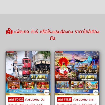
แพ็คเกจ ทัวร์ หรือโรงแรมฮ่องกง ราคาใกล้เคียง
กัน
รหัส 50422
ทัวร์ฮ่องกง วัด
รหัส 51325
ทัวร์ฮ่องกง เกาะ