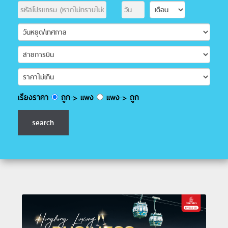
เรียงราคา
ถูก-> แพง
แพง-> ถูก