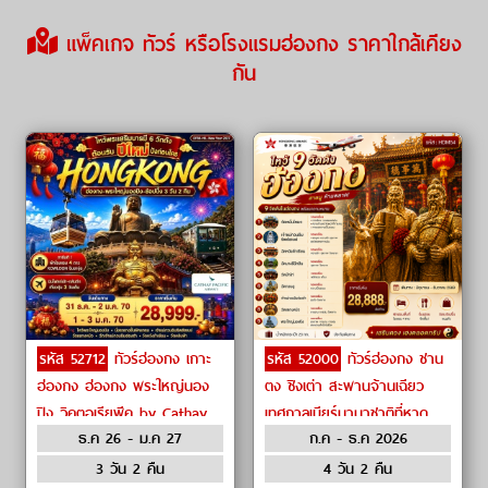
แพ็คเกจ ทัวร์ หรือโรงแรมฮ่องกง ราคาใกล้เคียง
กัน
รหัส 52712
ทัวร์ฮ่องกง เกาะ
รหัส 52000
ทัวร์ฮ่องกง ชาน
ฮ่องกง ฮ่องกง พระใหญ่นอง
ตง ชิงเต่า สะพานจ้านเฉียว
ปิง วิคตอเรียพีค by Cathay
เทศกาลเบียร์นานาชาติที่หาด
ธ.ค 26 - ม.ค 27
ก.ค - ธ.ค 2026
Pacific
ทรายทอง สวนสาธารณะเว่ยไห่
by Hong Kong Airlines
3 วัน 2 คืน
4 วัน 2 คืน