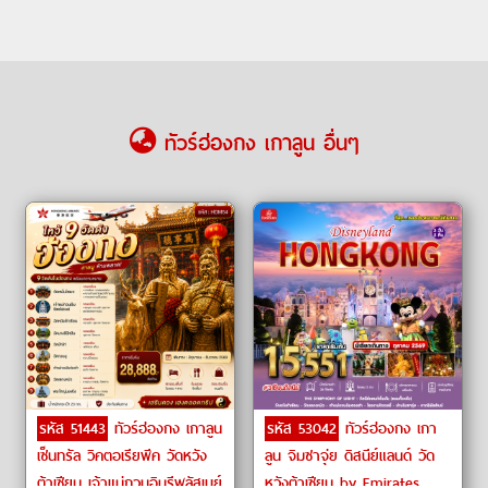
ทัวร์ฮ่องกง เกาลูน อื่นๆ
รหัส 51443
ทัวร์ฮ่องกง เกาลูน
รหัส 53042
ทัวร์ฮ่องกง เกา
เซ็นทรัล วิคตอเรียพีค วัดหวัง
ลูน จิมซาจุ่ย ดิสนีย์แลนด์ วัด
ต้าเซียน เจ้าแม่กวนอิมรีพลัสเบย์
หวังต้าเซียน by Emirates