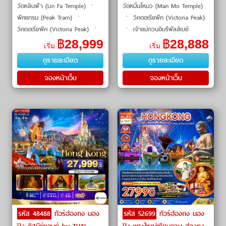
วัดหลินฟ้า (Lin Fa Temple) ㆍ
วัดหมั่นโหมว (Man Mo Temple)
พีคแทรม (Peak Tram) ㆍ
ㆍ วิคตอเรียพีค (Victoria Peak)
วิคตอเรียพีค (Victoria Peak) ㆍ
ㆍ เจ้าแม่กวนอิมรีพัลส์เบย์
เจ้าแม่กวนอิมรีพัลส์เบย์ (Repulse
(Repulse Bay Tin Hau Statue)
฿
28,999
฿
28,888
เริ่ม
เริ่ม
Bay Kwun Yam Temple) ㆍ
ㆍ วัดหวังต้าเซียน (Wong Tai
ดูรายละเอียด
ดูรายละเอียด
พระใหญ่นองปิง (Tian T
Sin Temple) ㆍ วั�
จองหน้าเว็บ
จองหน้าเว็บ
รหัส 48488
ทัวร์ฮ่องกง นอง
รหัส 52699
ทัวร์ฮ่องกง นอง