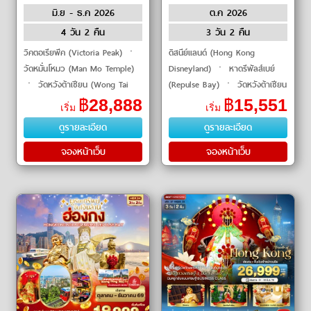
มิ.ย - ธ.ค 2026
ต.ค 2026
by Hong Kong Airlines
4 วัน 2 คืน
3 วัน 2 คืน
วิคตอเรียพีค (Victoria Peak) ㆍ
ดิสนีย์แลนด์ (Hong Kong
วัดหมั่นโหมว (Man Mo Temple)
Disneyland) ㆍ หาดรีพัลส์เบย์
ㆍ วัดหวังต้าเซียน (Wong Tai
(Repulse Bay) ㆍ วัดหวังต้าเซียน
Sin Temple) ㆍ กระเช้านองปิง
(Wong Tai Sin Temple) ㆍ วัด
฿
28,888
฿
15,551
เริ่ม
เริ่ม
360 (Ngong Ping 360) ㆍ วัด
แชกงหมิว (Che Kung Temple)
ดูรายละเอียด
ดูรายละเอียด
แชกงหมิว (Che Kung Templ
ㆍ วัดเจ้าแม่กวนอิ�
จองหน้าเว็บ
จองหน้าเว็บ