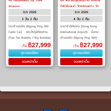
ปิง ดิสนีย์แลนด์ by THAI
ปิง พระใหญ่เทียนถาน ฮ่องกง
Airways
ดิสนีย์แลนด์ วัดแชกงหมิว วัด
ต.ค 2026
ธ.ค 2026
หวังต้าเซียน by Hong Kong
Airlines
3 วัน 2 คืน
4 วัน 2 คืน
กระเช้านองปิง (Ngong Ping 360
นานาชาติฮ่องกง (Hong Kong
Cable Car)ㆍพระใหญ่เทียนถาน
International Airport) - นั่งกระ
(Tian Tan Buddha / Big Buddha)
เช้านองปิง (Ngong Ping 360) -
ㆍหมู่บ้านนองปิง (Ngong Ping
วัดโป่วหลิน (Po Lin Monastery) -
฿
27,999
฿
27,990
เริ่ม
เริ่ม
Village)ㆍซิตี้เกตเอ้าทเลท
นมัสการพระใหญ่เทียนถาน (Tian
ดูรายละเอียด
ดูรายละเอียด
(Citygate Outlets)ㆍสวนสน�
Tan Buddha) - หม�
จองหน้าเว็บ
จองหน้าเว็บ