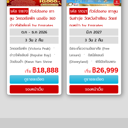
รหัส 51870
ทัวร์ฮ่องกง เกา
รหัส 51021
ทัวร์ฮ่องกง เกาลูน
ลูน วิคตอเรียพีค นองปิง 360
จิมซาจุ่ย วัดหวังต้าเซียน วัดแช
อ่าวรีพัลส์เบย์ by Emirates
กงหมิว by Emirates
ต.ค - ธ.ค 2026
มี.ค 2027
3 วัน 2 คืน
3 วัน 2 คืน
วิคตอเรียพีค (Victoria Peak) ㆍ
อิสระเที่ยวตามอัธยาศัย (Free
อ่าวรีพัลส์เบย์ (Repulse Bay) ㆍ
Leisure) ㆍ ดิสนีย์แลนด์
วัดฮ่องฮำ (Kwun Yam Shrine
(Disneyland) ㆍ พิธีเปิดท้องพระ
Hung Hom) ㆍ วัดหวังต้าเซียน
คลังเจ้าแม่กวนอิม (Goddess of
฿
18,888
฿
26,999
เริ่ม
เริ่ม
(Wong Tai Sin Temple) ㆍ ล่อง
Mercy Ceremony) ㆍ วัดหวัง
ดูรายละเอียด
ดูรายละเอียด
เรือวิกตอเรี
ต้า�
จองหน้าเว็บ
จองหน้าเว็บ