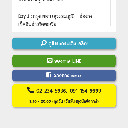
Day 1 :
กรุงเทพฯ (สุวรรณภูมิ) – ฮ่องกง –
เช็คอินอ่าววิคตอเรีย
Day 2 :
(นั่งรถรางพีคแทรม) สู่ยอดเขา
วิคตอเรียพีค – อ่าวรีพัลส์เบย์ – วัดกวนไท -
ดูโปรแกรมเต็ม คลิก!
วัดเจ้าแม่กวนอิมฮองฮำ - วัดหวังต้าเซียน –
ศูนย์รวมฮวงจุ้ยกังหันนำโชค
– วัดแชกงหมิว -
จองทาง LINE
ช้อปปิ้งย่านดังจิมซาจุ่ย
Day 3 :
กระเช้านองปิง & พระใหญ่โป๋หลิน –
จองทาง
INBOX
ซิตี้เกท เอาท์เลต – ฮ่องกง – กรุงเทพฯ
(สุวรรณภูมิ)
02-234-5936, 091-154-9999
9.30 - 20.00 (ทุกวัน เว้นวันหยุดนักขัตฤกษ์)
---อ่านรายละเอียดเพิ่มเติม---