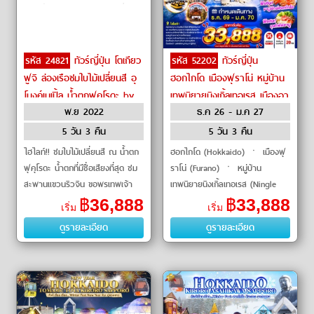
รหัส 24821
ทัวร์ญี่ปุ่น โตเกียว
รหัส 52202
ทัวร์ญี่ปุ่น
ฟูจิ ล่องเรือชมใบไม้เปลี่ยนสี อุ
ฮอกไกโด เมืองฟุราโน่ หมู่บ้าน
โมงค์เมเปิ้ล น้ำตกฟุคุโรดะ by
เทพนิยายนิงเกิ้ลเทอเรส เมืองอา
พ.ย 2022
ธ.ค 26 - ม.ค 27
Air Asia X
ซาฮิคาว่า by Air Asia X
5 วัน 3 คืน
5 วัน 3 คืน
ไฮไลท์!! ชมใบไม้เปลี่ยนสี ณ น้ำตก
ฮอกไกโด (Hokkaido) ㆍ เมืองฟุ
ฟุคุโรดะ น้ำตกที่มีชื่อเสียงที่สุด ชม
ราโน่ (Furano) ㆍ หมู่บ้าน
สะพานแขวนริวจิน ขอพรเทพเจ้า
เทพนิยายนิงเกิ้ลเทอเรส (Ningle
ณ ศาลเจ้
Terrace) ㆍ เมืองอาซาฮิคาว่า
฿
36,888
฿
33,888
เริ่ม
เริ่ม
(Asahikawa) ㆍ อิออนอาซาฮิค
ดูรายละเอียด
ดูรายละเอียด