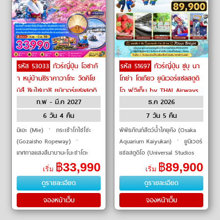
รหัส 53033
ทัวร์ญี่ปุ่น โอซาก้
รหัส 51697
ทัวร์ญี่ปุ่น ชูบุ นา
า หมู่บ้านชิราคาวาโกะ วัดคิโย
โกย่า โตเกียว ยูนิเวอร์แซลสตูดิ
มิสึ ชินไซบาชิ ยูนิเวอร์แซลสตูดิ
โอ ฟูจิเท็น by THAI Airways
ก.พ - มี.ค 2027
ธ.ค 2026
โอส์เจแปน by Peach
6 วัน 4 คืน
7 วัน 5 คืน
มิเอะ (Mie) ㆍ กระเช้าโกไซโชะ
พิพิธภัณฑ์สัตว์น้ำไคยุคัง (Osaka
(Gozaisho Ropeway) ㆍ
Aquarium Kaiyukan) ㆍ ยูนิเวอร์
เทศกาลแสงสีนาบานะโนะซาโตะ
แซลสตูดิโอ (Universal Studios
(Nabana no Sato Winter
Japan) ㆍ กิจกรรมเก็บสตรอว์
฿
33,990
฿
89,900
เริ่ม
เริ่ม
Illumination) ㆍ ลานกิจกรรมหิมะ
เบอร์รี (Strawberry Picking) ㆍ
ดูรายละเอียด
ดูรายละเอียด
(Snow Activity) ㆍ ทาคายาม่า
ชิ�
จองหน้าเว็บ
จองหน้าเว็บ