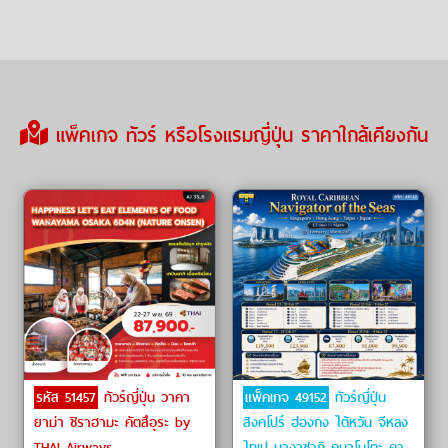
แพ็คเกจ ทัวร์ หรือโรงแรมญี่ปุ่น ราคาใกล้เคียงกัน
รหัส 51457
ทัวร์ญี่ปุ่น วาคา
แพ็คเกจ 49152
ทัวร์ญี่ปุ่น
ยาม่า ชิราฮามะ คัตสึอุระ by
สิงคโปร์ ฮ่องกง ไต้หวัน จีหลง
THAI Airways
ไทเป นางาซากิ คุมาโมโตะ คา