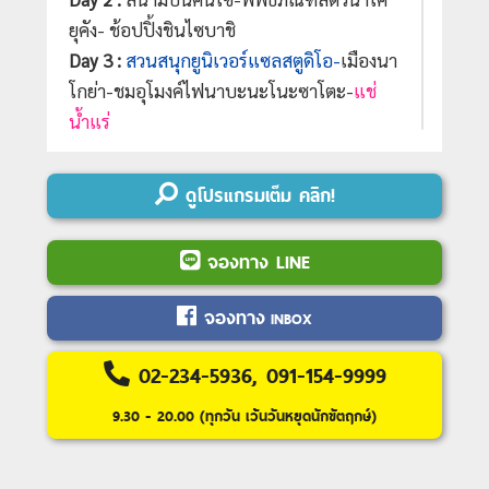
ยุคัง- ช้อปปิ้งชินไซบาชิ
Day 3 :
สวนสนุกยูนิเวอร์แซลสตูดิโอ-
เมืองนา
โกย่า-ชมอุโมงค์ไฟนาบะนะโนะซาโตะ-
แช่
น้ำแร่
Day 4 :
โทกิพรีเมี่ยมเอ้าท์เล็ต-หมู่บ้านมาโก
เมะจูกุ-กิจกรรมเก็บแอปเปิ้ล-
แช่น้ำแร่
ดูโปรแกรมเต็ม คลิก!
Day 5 :
นั่งกระเช้าห้อยขาชมวิวคิยาซาโตะ เท
อเรส-กิจกรรมขับG-KART- เมืองโตเกียว-
จองทาง LINE
ช้อปปิ้งชินจุกุ
**ปิ้งย่างพรีเมียมROKKASEN**
Day 6 :
อิสระช้อปปิ้ง
หรือซื้อ
ทัวร์เสริมดีสนีย์
จองทาง
INBOX
แลนด์
Day 7 :
แฮรรี่ พอตเตอร์ สตูดิโอ โตเกียว
-ช้อป
02-234-5936, 091-154-9999
ปิ้งชิบุย่า-ห้างไดเวอร์ซิตี้ (กันดั้ม)-สนามบินฮา
9.30 - 20.00 (ทุกวัน เว้นวันหยุดนักขัตฤกษ์)
เนดะ
Day 8 :
กรุงเทพฯ