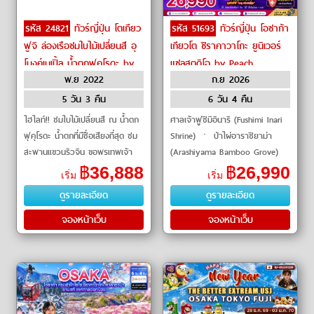
รหัส 24821
ทัวร์ญี่ปุ่น โตเกียว
รหัส 51693
ทัวร์ญี่ปุ่น โอซาก้า
ฟูจิ ล่องเรือชมใบไม้เปลี่ยนสี อุ
เกียวโต ชิราคาวาโกะ ยูนิเวอร์
โมงค์เมเปิ้ล น้ำตกฟุคุโรดะ by
แซลสตูดิโอ by Peach
พ.ย 2022
ก.ย 2026
Air Asia X
5 วัน 3 คืน
6 วัน 4 คืน
ไฮไลท์!! ชมใบไม้เปลี่ยนสี ณ น้ำตก
ศาลเจ้าฟูชิมิอินาริ (Fushimi Inari
ฟุคุโรดะ น้ำตกที่มีชื่อเสียงที่สุด ชม
Shrine) ㆍ ป่าไผ่อาราชิยาม่า
สะพานแขวนริวจิน ขอพรเทพเจ้า
(Arashiyama Bamboo Grove)
ณ ศาลเจ้
ㆍ คามิโคจิ (Kamikochi) ㆍ
฿
36,888
฿
26,990
เริ่ม
เริ่ม
หมู่บ้านชิราคาวาโกะ
ดูรายละเอียด
ดูรายละเอียด
(Shirakawago) ㆍ อิออน�
จองหน้าเว็บ
จองหน้าเว็บ