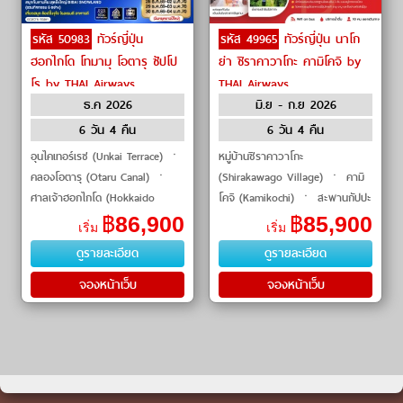
รหัส 50983
ทัวร์ญี่ปุ่น
รหัส 49965
ทัวร์ญี่ปุ่น นาโก
ฮอกไกโด โทมามุ โอตารุ ซัปโป
ย่า ชิราคาวาโกะ คามิโคจิ by
โร by THAI Airways
THAI Airways
ธ.ค 2026
มิ.ย - ก.ย 2026
6 วัน 4 คืน
6 วัน 4 คืน
อุนไคเทอร์เรซ (Unkai Terrace) ㆍ
หมู่บ้านชิราคาวาโกะ
คลองโอตารุ (Otaru Canal) ㆍ
(Shirakawago Village) ㆍ คามิ
ศาลเจ้าฮอกไกโด (Hokkaido
โคจิ (Kamikochi) ㆍ สะพานกัปปะ
Shrine) ㆍ เนินเขาแห่ง
(Kappa Bridge) ㆍ ปราสาทอินุ
฿
86,900
฿
85,900
เริ่ม
เริ่ม
พระพุทธเจ้า (Hill of the Buddha)
ยามะ (Inuyama Castle) ㆍ วัด
ดูรายละเอียด
ดูรายละเอียด
ㆍ พิพิธภัณฑ์ก�
อาซากุสะ (Asakusa Temple) #เที
จองหน้าเว็บ
จองหน้าเว็บ