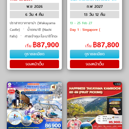
พ.ย 2026
ก.พ 2027
โกชิมะ by เรือสำราญ /
Cruise
6 วัน 4 คืน
13 วัน 12 คืน
ปราสาทวาคายาม่า (Wakayama
13 - 25
Feb 27
Castle) ㆍ น้ำตกนาชิ (Nachi
Day 1 :
Singapore (
Falls) ㆍ ศาลเจ้าคุมะโนะนาชิไทฉะ
(Kumano Nachi Taisha) ㆍ ศาล
฿
87,900
฿
87,800
เริ่ม
เริ่ม
เจ้าอิเสะ (Ise Jingu) ㆍ วัดคัตสึโอ
ดูรายละเอียด
ดูรายละเอียด
จิ (Ka
จองหน้าเว็บ
จองหน้าเว็บ