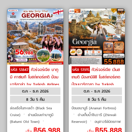
รหัส 51847
ทัวร์จอร์เจีย บาทู
รหัส 51915
ทัวร์จอร์เจีย เว้นส
มี คาซเบกี โบสถ์เกอร์เกติ ป้อม
เกมติ มืองทบิลิชิ โบสถ์เกอร์เกต
นาริคาล่า by Turkish Airlines
ป้อมนาริกาลา by Turkish
ต.ค - ธ.ค 2026
ต.ค - ธ.ค 2026
Airlines
8 วัน 5 คืน
8 วัน 5 คืน
ล่องเรือในทะเลดำ (Black Sea
ป้อมอนานูรี (Ananuri Fortress)
Cruise) ㆍ ย่านเมืองเก่าบาทูมี
ㆍ อ่างเก็บน้ำชินวารี (Zhinvali
(Batumi Old Town) ㆍ
Reservoir) ㆍ อนุสาวรีย์มิตรภาพ
อัลฟาเบททาวเวอร์ (Alphabet
รัสเซีย–จอร์เจีย (Russia–Georgia
฿
56,988
฿
55,888
เริ่ม
เริ่ม