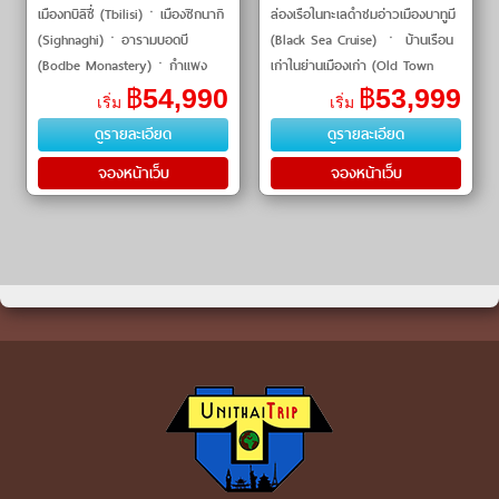
เมืองทบิลิซี่ (Tbilisi)ㆍเมืองซิกนากิ
ล่องเรือในทะเลดำชมอ่าวเมืองบาทูมี
(Sighnaghi)ㆍอารามบอดบี
(Black Sea Cruise) ㆍ บ้านเรือน
(Bodbe Monastery)ㆍกำแพง
เก่าในย่านเมืองเก่า (Old Town
เมืองโบราณ (Sighnaghi Wall)ㆍ
Batumi) ㆍ รูปปั้นอาลีและนีโน่
฿
54,990
฿
53,999
เริ่ม
เริ่ม
เมืองควาเรลี (Kvareli)ㆍลิ้มรส
(Ali and Nin
ดูรายละเอียด
ดูรายละเอียด
ไวน์�
จองหน้าเว็บ
จองหน้าเว็บ