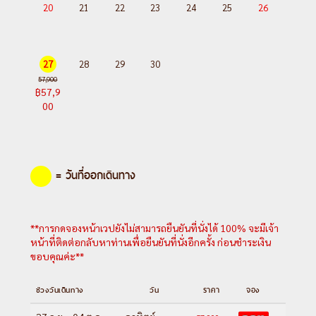
ตาร์ลิน - คาสเบกิ - นั่งรถ 4x4WD ขึ้นชม
20
21
22
23
24
25
26
โบสถ์เกอเกติ
DAY 5
: คาสเบกิ - อนุสาวรีย์มิตรภาพรัสเซีย-
จอร์เจีย - ป้อมอนานูรี - มิสเคต้า - โบสถ์สเวทิ
27
28
29
30
ชโคเวลิ - อารามชวารี - ทบิลิซี
57,900
฿57,9
DAY 6
: ทบิลิซี - ซิกนากิ เมืองแห่งความรัก -
00
สำนักนักบวชจอร์เจียออร์โธด็อก - โรงบ่มไวน์
Khareba Winery ชมโรงบ่มและชิมไวน์ (Wine
Testing) - ทบิลิซี อาหารค่ำมื้อพิเศษ พร้อม
= วันที่ออกเดินทาง
ชมโชว์ระบำพื้นเมือง
DAY 7
: ทบิลิซี - อนุสรณ์ทางประวัติศาสตร์
จอร์เจีย - ถนนชาร์ดีนี่ - หอนาฬิกาแห่งชีวิต -
**การกดจองหน้าเวปยังไม่สามารถยืนยันที่นั่งได้ 100% จะมีเจ้า
สะพานสันติภาพ - สวน Rike Park - ป้อมนาริ
หน้าที่ติดต่อกลับหาท่านเพื่อยืนยันที่นั่งอีกครั้ง ก่อนชำระเงิน
คาล่า (รวมกระเช้าขึ้นลง) - อนุเสาวรีย์
ขอบคุณค่ะ**
Mother of Georgian - ย่านโรงอาบน้ำ - ช็อป
ช่วงวันเดินทาง
วัน
ราคา
จอง
ปิ้งที่ East Point Mall - สนามบินทบิลิซี - ทบิ