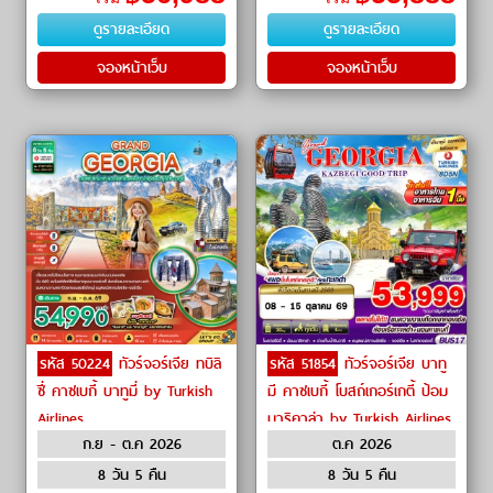
Tower) ㆍ อนุสรณ์แห่งความรัก
Friendship Monument) ㆍ โบสถ์
ดูรายละเอียด
ดูรายละเอียด
อาลีและน
เ�
จองหน้าเว็บ
จองหน้าเว็บ
รหัส 50224
ทัวร์จอร์เจีย ทบิลิ
รหัส 51854
ทัวร์จอร์เจีย บาทู
ซี่ คาซเบกี้ บาทูมี่ by Turkish
มี คาซเบกี้ โบสถ์เกอร์เกตี้ ป้อม
Airlines
นาริคาล่า by Turkish Airlines
ก.ย - ต.ค 2026
ต.ค 2026
8 วัน 5 คืน
8 วัน 5 คืน