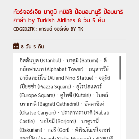
ทัวร์จอร์เจีย บาตูมี ทบิลิซี ป้อมอนานูรี ป้อมนาริ
คาล่า by Turkish Airlines 8 วัน 5 คืน
CDGE02TK : แกรนด์ จอร์เจีย BY TK
8 วัน 5 คืน
อิสตันบูล (Istanbul)ㆍบาตูมิ (Batumi)ㆍตึ
กอัลฟาเบท (Alphabet Tower)ㆍอนุสาวรีย์
อาลีและนีโน่ (Ali and Nino Statue)ㆍจตุรัส
เปียซซ่า (Piazza Square)ㆍยุโรปสแควร์
(Europe Square)ㆍคูไทซี (Kutaisi)ㆍโบสถ์
บรากาติ (Bagrati Cathedral)ㆍอัคคาซิเค่
(Okatse Canyon)ㆍปราสาทราบาติ (Rabati
Castle)ㆍบอโจมี (Borjomi)ㆍบาคูรานี่
(Bakuriani)ㆍกอรี (Gori)ㆍพิพิธภัณฑ์โจเซฟ
สตาร์ลิน (Joseph Stalin Museum)ㆍคาสเบกิ