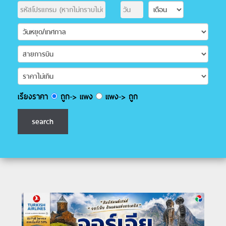
เรียงราคา
ถูก-> แพง
แพง-> ถูก