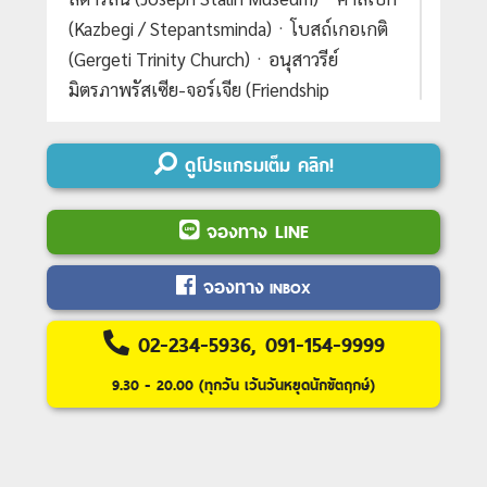
(Kazbegi / Stepantsminda)ㆍโบสถ์เกอเกติ
(Gergeti Trinity Church)ㆍอนุสาวรีย์
มิตรภาพรัสเซีย-จอร์เจีย (Friendship
Monument)ㆍป้อมอนานูรี (Ananuri
Fortress)ㆍมิสเคต้า (Mtskheta)ㆍโบสถ์ส
ดูโปรแกรมเต็ม คลิก!
เวทิชโคเวลิ (Svetitskhoveli Cathedral)ㆍ
อารามชวารี (Jvari Monastery)ㆍทบิลิซี
จองทาง LINE
(Tbilisi)ㆍซิกนากิ (Sighnaghi)ㆍสำนัก
นักบวชจอร์เจียออร์โธด็อก (Bodbe
จองทาง
INBOX
Monastery)ㆍโรงบ่มไวน์ Khareba Winery
(Khareba Winery)ㆍอนุสรณ์ทาง
02-234-5936, 091-154-9999
ประวัติศาสตร์จอร์เจีย (Historical Georgian
9.30 - 20.00 (ทุกวัน เว้นวันหยุดนักขัตฤกษ์)
Monuments)ㆍถนนชาร์ดีนี่ (Sharden
Street)ㆍหอนาฬิกาแห่งชีวิต (Clock Tower
of Life)ㆍสะพานสันติภาพ (Bridge of
Peace)ㆍสวน Rike Park (Rike Park)ㆍป้อม