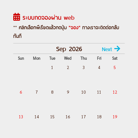
นาริคาล่า (Narikala Fortress)ㆍอนุเสาวรีย์
ระบบกดจองผ่าน web
Mother of Georgian (Mother of Georgian
Statue)ㆍย่านโรงอาบน้ำ (Bath District /
** คลิกเลือกพีเรียดแล้วกดปุ่ม
"จอง"
ทางเราจะติดต่อกลับ
Sulphur Baths)ㆍช็อปปิ้ง East Point Mall
ทันที
(East Point Mall) #พัก4ดาว
Sep 2026
Next
Sun
Mon
Tue
Wed
Thu
Fri
Sat
DAY 1
: กรุงเทพฯ (สนามบินสุวรรณภูมิ) -
1
2
3
4
5
กรุงเทพฯ - อิสตันบลู
DAY 2
: อิสตันบลู - บาตูมิ - ชมเมืองบาตูมี-ตึ
กอัลฟาเบท-อนุสาวรีย์อาลีและนีโน่-จตุรัส
6
7
8
9
10
11
12
เปียซซ่า-ยุโรปสแควร์-คูไทซี-โบสถ์บรากาติ-
ชมเมืองคูไทซี
DAY 3
: คูไทซี - อัคคาซิเค่ - ปราสาทราบาติ -
13
14
15
16
17
18
19
บอโจมี - บาคูรานี่
DAY 4
: บาคูรานี่ - กอรี - พิพิธภัณฑ์โจเซฟ ส