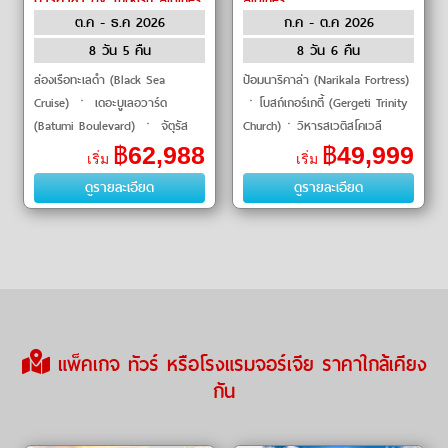
ต.ค - ธ.ค 2026
ก.ค - ต.ค 2026
8 วัน 5 คืน
8 วัน 6 คืน
ล่องเรือทะเลดำ (Black Sea
ป้อมนาริคาล่า (Narikala Fortress)
Cruise) ㆍ เดอะบูเลอวาร์ด
ㆍโบสถ์เกอร์เกตี้ (Gergeti Trinity
(Batumi Boulevard) ㆍ จัตุรัส
Church)ㆍวิหารสเวติสโคเวลี
เปียซซ่า (Piazza Square) ㆍ
(Svetitskhoveli Cathedral)ㆍรูป
฿
62,988
฿
49,999
เริ่ม
เริ่ม
อนุสาวรีย์เมเดีย (Medea Statue)
ปั้นอาลีและนีโน่ (Ali and Nino
ดูรายละเอียด
ดูรายละเอียด
ㆍ อาลีและนีโน
Statue)ㆍ�
แพ็คเกจ ทัวร์ หรือโรงแรมจอร์เจีย ราคาใกล้เคียง
กัน