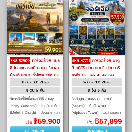
รหัส 52900
ทัวร์จอร์เจีย ทบิลิ
รหัส 47711
ทัวร์จอร์เจีย บาตู
ซี โบสถ์เกอร์เกตี้ ป้อมนาริกาลา
มี ทบิลิซี ป้อมอนานูรี ป้อมนาริ
ป้อมอันนานูรี ถ้ำโพรมิธีอุส by
คาล่า by Turkish Airlines
ส.ค - ธ.ค 2026
พ.ค - ต.ค 2026
Turkish Airlines
8 วัน 5 คืน
8 วัน 5 คืน
วิหารศักดิ์สิทธิ์ของทบิลิซี (Holy
อิสตันบูล (Istanbul)ㆍบาตูมิ
Trinity Cathedral)ㆍโบสถ์เมเคตี
(Batumi)ㆍตึกอัลฟาเบท
(Metekhi Church)ㆍป้อมนาริกาลา
(Alphabet Tower)ㆍอนุสาวรีย์อา
(Narikala Fortress)ㆍอนุสาวรีย์
ลีและนีโน่ (Ali and Nino Statue)
฿
59,900
฿
57,899
เริ่ม
เริ่ม
มารดาแห่งจอร์เจี�
ㆍจตุรัสเปียซซ่า (Piazza Square)
ดูรายละเอียด
ดูรายละเอียด