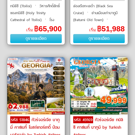
ทบิลิซี (Tbilisi) ㆍ วิหารศักดิ์สิทธิ์
ล่องเรือทะเลดำ (Black Sea
ของทบิลิซี (Holy Trinity
Cruise) ㆍ ย่านเมืองเก่าบาทูมี
Cathedral of Tbilisi) ㆍ โรง
(Batumi Old Town) ㆍ
ละครโอเปร่า (Tbilisi Opera and
อัลฟาเบททาวเวอร์ (Alphabet
฿
65,900
฿
51,988
เริ่ม
เริ่ม
Ballet Theatre) ㆍ ถนนรุสตาเวลี
Tower) ㆍ อนุสรณ์แห่งความรัก
ดูรายละเอียด
ดูรายละเอียด
(Rustaveli Avenue) ㆍ
อาลีและนีโ
รหัส 51846
ทัวร์จอร์เจีย บาทู
รหัส 49169
ทัวร์จอร์เจีย ทบิลิ
มี่ คาซเบกี้ โบสถ์เกอร์เกตี้ ป้อม
ซี คาซเบกี้ บาทูมี by Turkish
นาริคาล่า by Turkish Airlines
Airlines