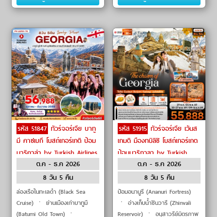
ㆍยุโรปสแค
รหัส 51847
ทัวร์จอร์เจีย บาทู
รหัส 51915
ทัวร์จอร์เจีย เว้นส
มี คาซเบกี โบสถ์เกอร์เกติ ป้อม
เกมติ มืองทบิลิชิ โบสถ์เกอร์เกต
นาริคาล่า by Turkish Airlines
ป้อมนาริกาลา by Turkish
ต.ค - ธ.ค 2026
ต.ค - ธ.ค 2026
Airlines
8 วัน 5 คืน
8 วัน 5 คืน
ล่องเรือในทะเลดำ (Black Sea
ป้อมอนานูรี (Ananuri Fortress)
Cruise) ㆍ ย่านเมืองเก่าบาทูมี
ㆍ อ่างเก็บน้ำชินวารี (Zhinvali
(Batumi Old Town) ㆍ
Reservoir) ㆍ อนุสาวรีย์มิตรภาพ