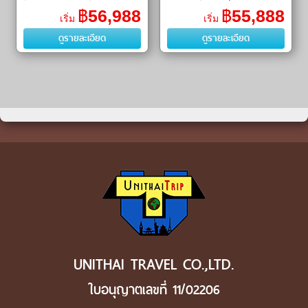
อัลฟาเบททาวเวอร์ (Alphabet
รัสเซีย–จอร์เจีย (Russia–Georgia
฿
56,988
฿
55,888
เริ่ม
เริ่ม
Tower) ㆍ อนุสรณ์แห่งความรัก
Friendship Monument) ㆍ โบสถ์
ดูรายละเอียด
ดูรายละเอียด
อาลีและน
เ�
UNITHAI TRAVEL CO.,LTD.
ใบอนุญาตเลขที่ 11/02206