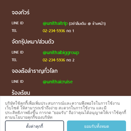
จองทัวร์
@unithaitrip
LINE ID
(อย่าลืมเติม @ ข้างหน้า)
02-234-5936
TEL
กด 1
จัดกรุ๊ปเหมา/ส่วนตัว
@unithaibiggroup
LINE ID
02-234-5936
TEL
กด 2
จองเรือสำราญทั่วโลก
@unithaicruise
LINE ID
ร้องเรียน
@unithaicare
LINE ID
บริษัทใช้คุกกี้เพื่อเพิ่มประสบการณ์และความพึงพอใจในการใช้งาน
เว็บไซต์ ให้สามารถเข้าถึงง่าย สะดวกในการใช้งาน และมี
ประสิทธิภาพยิ่งขึ้น การกด “ยอมรับ” ถือว่าคุณได้อนุญาตให้เราใช้คุกกี้
ตามนโยบายคุกกี้ของบริษัท
จองทัวร
TEL
ตั้งค่าคุกกี้
ยอมรับทั้งหมด
บริการตอบรับผ่าน Line