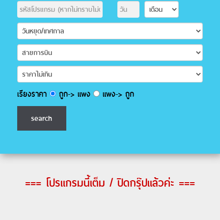
เรียงราคา
ถูก-> แพง
แพง-> ถูก
=== โปรแกรมนี้เต็ม / ปิดกรุ๊ปแล้วค่ะ ===