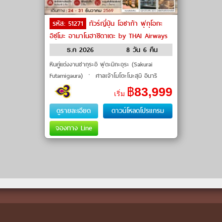
รหัส: 51271
ทัวร์ญี่ปุ่น โอซาก้า ฟุกุโอกะ
อิซุโมะ อามาโนฮาชิดาเตะ by THAI Airways
ธ.ค 2026
8 วัน 6 คืน
หินคู่แต่งงานซากุระอิ ฟุตะมิกะอุระ (Sakurai
Futamigaura) ㆍ ศาลเจ้าโมโตะโนะสุมิ อินาริ
(Motonosumi Inari Shrine) ㆍ ศาลเจ้าอิซุโมะ
฿
83,999
เริ่ม
ไทฉะ (Izumo Tai
ดูรายละเอียด
ดาวน์โหลดโปรแกรม
จองทาง Line