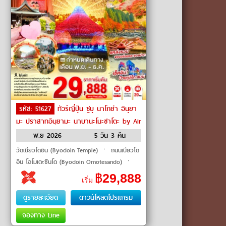
รหัส: 51627
ทัวร์ญี่ปุ่น ชูบุ นาโกย่า อินุยา
มะ ปราสาทอินุยามะ นาบานะโนะซาโตะ by Air
Asia X
พ.ย 2026
5 วัน 3 คืน
วัดเบียวโดอิน (Byodoin Temple) ㆍ ถนนเบียวโด
อิน โอโมเตะซันโด (Byodoin Omotesando) ㆍ
สะพานอุจิ (Uji Bridge) ㆍ หมู่บ้านนาบานะ โนะ
฿
29,888
เริ่ม
ซาโตะ (Nabana no Sato) ㆍ �
ดูรายละเอียด
ดาวน์โหลดโปรแกรม
จองทาง Line