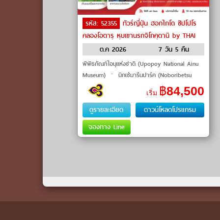
รหัส: 52355
ทัวร์ญี่ปุ่น ฮอกไกโด ซัปโปโร
คลองโอตารุ หุบเขานรกจิโกคุดานิ by THAI
Airways
ต.ค 2026
7 วัน 5 คืน
พิพิธภัณฑ์ไอนุแห่งชาติ (Upopoy National Ainu
Museum) ㆍ นิกเซ่มารีนปาร์ค (Noboribetsu
Marine Park Nixe) ㆍ หุบเขานรกจิโกคุดานิ
฿
84,500
เริ่ม
(Jigokudani) ㆍ ป้อมดาวโกะเรี�
ดูรายละเอียด
ดาวน์โหลดโปรแกรม
จองทาง Line