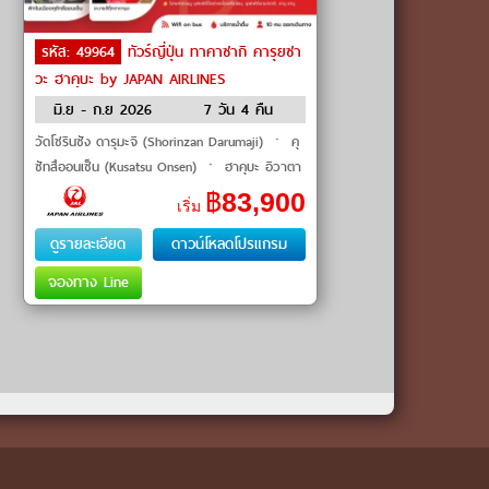
รหัส: 49964
ทัวร์ญี่ปุ่น ทาคาซากิ คารุยซา
วะ ฮาคุบะ by JAPAN AIRLINES
มิ.ย - ก.ย 2026
7 วัน 4 คืน
วัดโชรินซัง ดารุมะจิ (Shorinzan Darumaji) ㆍ คุ
ซัทสึออนเซ็น (Kusatsu Onsen) ㆍ ฮาคุบะ อิวาตา
เกะ (Hakuba Iwatake) ㆍ ปราสาทมัตสึโมโต้
฿
83,900
เริ่ม
(Matsumoto Castle) ㆍ วัดอ�
ดูรายละเอียด
ดาวน์โหลดโปรแกรม
จองทาง Line