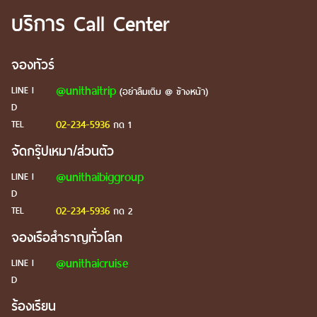
บริการ Call Center
จองทัวร์
@unithaitrip
LINE I
(อย่าลืมเติม @ ข้างหน้า)
D
02-234-5936
TEL
กด 1
จัดกรุ๊ปเหมา/ส่วนตัว
@unithaibiggroup
LINE I
D
02-234-5936
TEL
กด 2
จองเรือสำราญทั่วโลก
@unithaicruise
LINE I
D
ร้องเรียน