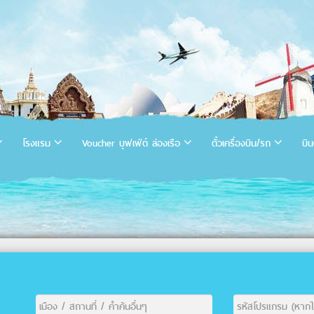
โรงแรม
Voucher บุฟเฟ่ต์ ล่องเรือ
ตั๋วเครื่องบิน/รถ
บิน