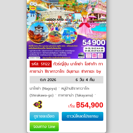
รหัส: 51122
ทัวร์ญี่ปุ่น นาโกย่า โอซาก้า ทา
คายาม่า ชิราคาวาโกะ อินุยามะ ซาคาเอะ by
THAI Airways
ต.ค 2026
6 วัน 4 คืน
นาโกย่า (Nagoya)ㆍหมู่บ้านชิราคาวาโกะ
(Shirakawa-go)ㆍทาคายาม่า (Takayama)ㆍ
เมืองเก่าทาคายาม่า (Takayama Old Town)ㆍ
฿
54,900
เริ่ม
สะพานนากะบาชิ (Nakabashi Bridge)ㆍอินุ�
ดูรายละเอียด
ดาวน์โหลดโปรแกรม
จองทาง Line