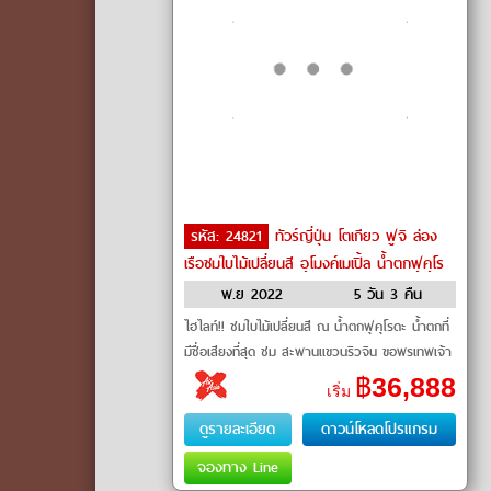
รหัส: 24821
ทัวร์ญี่ปุ่น โตเกียว ฟูจิ ล่อง
เรือชมใบไม้เปลี่ยนสี อุโมงค์เมเปิ้ล น้ำตกฟุคุโร
ดะ by Air Asia X
พ.ย 2022
5 วัน 3 คืน
ไฮไลท์!! ชมใบไม้เปลี่ยนสี ณ น้ำตกฟุคุโรดะ น้ำตกที่
มีชื่อเสียงที่สุด ชม สะพานแขวนริวจิน ขอพรเทพเจ้า
ณ ศาลเจ้
฿
36,888
เริ่ม
ดูรายละเอียด
ดาวน์โหลดโปรแกรม
จองทาง Line