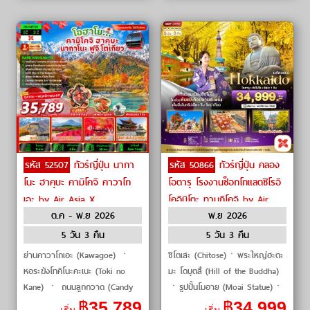
รหัส 52507
ทัวร์ญี่ปุ่น นากา
รหัส 50866
ทัวร์ญี่ปุ่น คลอง
โนะ ฮาคุบะ คามิโคจิ คาวาโก
โอตารุ โรงงานช็อกโกแลตชิโรอิ
เอะ by Air Asia X
โคอิบิโตะ ทานุกิโคจิ by Air
ต.ค - พ.ย 2026
พ.ย 2026
Asia X
5 วัน 3 คืน
5 วัน 3 คืน
ย่านคาวาโกเอะ (Kawagoe) ㆍ
ชิโตเสะ (Chitose)ㆍพระใหญ่ฮะตะ
หอระฆังโทคิโนะคะเนะ (Toki no
มะ โดบุตสึ (Hill of the Buddha)
Kane) ㆍ ถนนลูกกวาด (Candy
ㆍรูปปั้นโมอาย (Moai Statue)ㆍ
Alley) ㆍ ศาลเจ้าฮิคาวะ
โรงงานช็อกโกแลตชิโรอิ โคอิบิโตะ
฿
35,789
฿
34,999