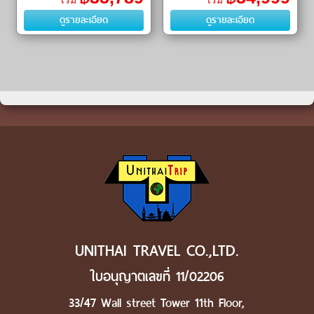
เริ่ม
เริ่ม
(Kawagoe Hikawa Shrine) ㆍ
(Shiroi Koibito Park)ㆍตลาด
ดูรายละเอียด
ดูรายละเอียด
วัดเซ็นโคจิ (Zenkoji Temple) �
UNITHAI TRAVEL CO.,LTD.
ใบอนุญาตเลขที่ 11/02206
33/47 Wall street Tower 11th Floor,