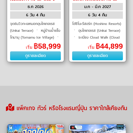
ธ.ค 2026
ม.ค - มี.ค 2027
Asia X
6 วัน 4 คืน
6 วัน 4 คืน
จุดชมวิวทะเลหมอกอุนไคเทอเรส
โฮชิโนะรีสอร์ท (Hoshino Resorts)
(Unkai Terrace) ㆍ หมู่บ้านน้ำแข็ง
ㆍ อุนไคเทอเรส (Unkai Terrace)
โทมามุ (Tomamu Ice Village) ㆍ
ㆍ ระเบียง Cloud Walk (Cloud
ปราสาทไวน์อิเคดะ (Ikeda Wine
Walk) ㆍ หมู่บ้านน้ำแข็งชิคาริ
฿
58,999
฿
44,899
เริ่ม
เริ่ม
Castle) ㆍ หมู่บ้านนิงเ
เบทสึ อิกลู (Shikaribetsu Kotan
ดูรายละเอียด
ดูรายละเอียด
Igloo Village) �
แพ็คเกจ ทัวร์ หรือโรงแรมญี่ปุ่น ราคาใกล้เคียงกัน