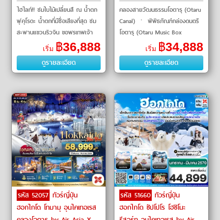
ไฮไลท์!! ชมใบไม้เปลี่ยนสี ณ น้ำตก
คลองสายวัฒนธรรมโอตารุ (Otaru
ฟุคุโรดะ น้ำตกที่มีชื่อเสียงที่สุด ชม
Canal) ㆍ พิพิธภัณฑ์กล่องดนตรี
สะพานแขวนริวจิน ขอพรเทพเจ้า
โอตารุ (Otaru Music Box
ณ ศาลเจ้
Museum) ㆍ สะพานแขวนฟูตามิ
฿
36,888
฿
34,888
เริ่ม
เริ่ม
(Futami Suspension Bridge) ㆍ
ดูรายละเอียด
ดูรายละเอียด
นิงเกิ้ลเทอ
รหัส 52057
ทัวร์ญี่ปุ่น
รหัส 51660
ทัวร์ญี่ปุ่น
ฮอกไกโด โทมามุ อุนไคเทอเรส
ฮอกไกโด ซัปโปโร โฮชิโนะ
คลองโอตารุ by Air Asia X
รีสอร์ท อุนไคเทอเรส by Air