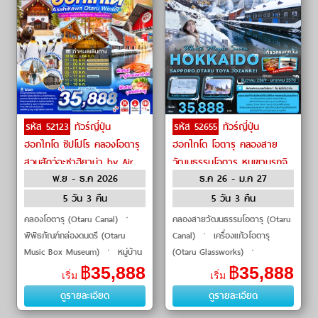
รหัส 52123
ทัวร์ญี่ปุ่น
รหัส 52655
ทัวร์ญี่ปุ่น
ฮอกไกโด ซัปโปโร คลองโอตารุ
ฮอกไกโด โอตารุ คลองสาย
สวนสัตว์อะซาฮิยาม่า by Air
วัฒนธรรมโอตารุ หุบเขานรกจิ
พ.ย - ธ.ค 2026
ธ.ค 26 - ม.ค 27
Asia X
โกคุดานิ by Air Asia X
5 วัน 3 คืน
5 วัน 3 คืน
คลองโอตารุ (Otaru Canal) ㆍ
คลองสายวัฒนธรรมโอตารุ (Otaru
พิพิธภัณฑ์กล่องดนตรี (Otaru
Canal) ㆍ เครื่องแก้วโอตารุ
Music Box Museum) ㆍ หมู่บ้าน
(Otaru Glassworks) ㆍ
ช็อคโกแลต อิชิยะ (Shiroi Koibito
พิพิธภัณฑ์กล่องดนตรี (Otaru
฿
35,888
฿
35,888
เริ่ม
เริ่ม
Park) ㆍ ศาลเจ้าคามิคาวะ
Music Box Museum) ㆍ Snow
ดูรายละเอียด
ดูรายละเอียด
(Kamikawa Shrine)
World Toya (Snow World
Toya) ㆍ จุดชม