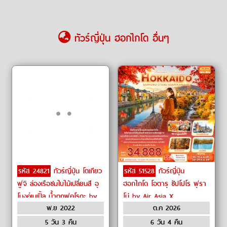
ทัวร์ญี่ปุ่น ฮอกไกโด อื่นๆ
รหัส 24821
ทัวร์ญี่ปุ่น โตเกียว
รหัส 51528
ทัวร์ญี่ปุ่น
ฟูจิ ล่องเรือชมใบไม้เปลี่ยนสี อุ
ฮอกไกโด โอตารุ ซัปโปโร ฟุรา
โมงค์เมเปิ้ล น้ำตกฟุคุโรดะ by
โน่ by Air Asia X
พ.ย 2022
ต.ค 2026
Air Asia X
5 วัน 3 คืน
6 วัน 4 คืน