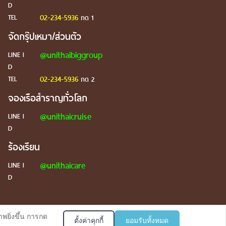
D
02-234-5936
TEL
กด 1
จัดกรุ๊ปเหมา/ส่วนตัว
@unithaibiggroup
LINE I
D
02-234-5936
TEL
กด 2
จองเรือสำราญทั่วโลก
@unithaicruise
LINE I
D
ร้องเรียน
@unithaicare
LINE I
D
บริการตอบรับผ่าน Line
พยิ่งขึ้น การกด
ตั้งค่าคุกกี้
ยอมรับทั้งหมด