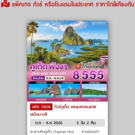
แพ็คเกจ ทัวร์ หรือโรงแรมในประเทศ ราคาใกล้เคียงกัน
รหัส: 51616
ทัวร์ภูเก็ต แหลมพรหมเทพ
เสม็ดนางชี
ต.ค - ธ.ค 2026
5 วัน 2 คืน
สะพานหินภูเก็ต (Saphan Hin) ㆍ ย่านเมืองเก่า