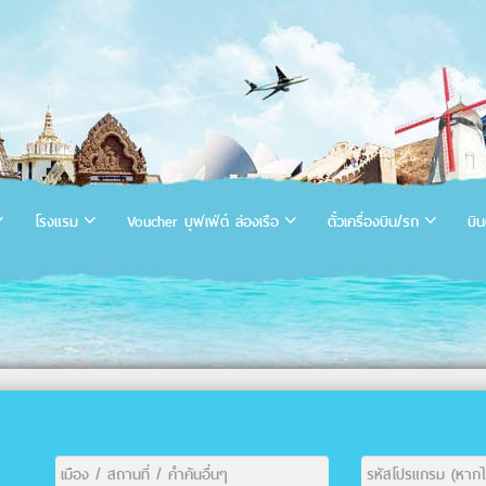
โรงแรม
Voucher บุฟเฟ่ต์ ล่องเรือ
ตั๋วเครื่องบิน/รถ
บิน