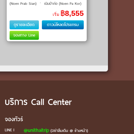
(Noen Prab Sian) ㆍ เนินป่าก่อ (Noen Pa Kor)
ㆍ เนินเสือโคร่ง (Noen Suea Khrong) ㆍ เนิน
฿
8,555
เริ่ม
มรณะ (Noen Morana) ㆍ ลานสนภูสอย
ดูรายละเอียด
ดาวน์โหลดโปรแกรม
จองทาง Line
บริการ Call Center
จองทัวร์
@unithaitrip
LINE I
(อย่าลืมเติม @ ข้างหน้า)