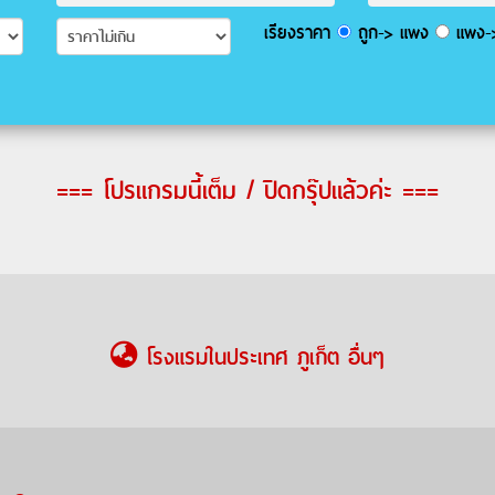
เรียงราคา
ถูก-> แพง
แพง->
=== โปรแกรมนี้เต็ม / ปิดกรุ๊ปแล้วค่ะ ===
โรงแรมในประเทศ ภูเก็ต อื่นๆ