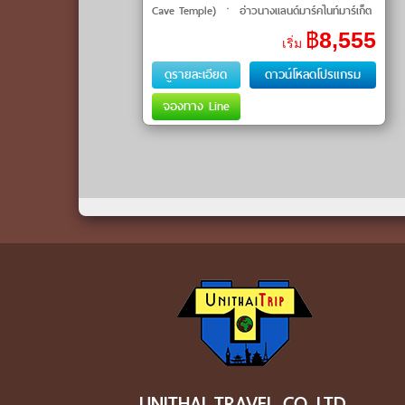
Cave Temple) ㆍ อ่าวนางแลนด์มาร์คไนท์มาร์เก็ต
(Ao Nang Landmark Night Market) ㆍ คลอง
฿
8,555
เริ่ม
หรูด คลองน้ำใส (Khlong Root Clear Water Ca
ดูรายละเอียด
ดาวน์โหลดโปรแกรม
จองทาง Line
UNITHAI TRAVEL CO.,LTD.