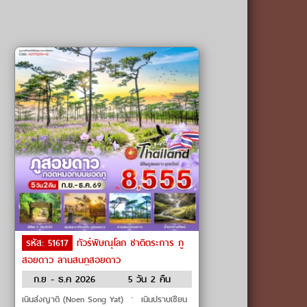
รหัส: 51617
ทัวร์พิษณุโลก ชาติตระการ ภู
สอยดาว ลานสนภูสอยดาว
ก.ย - ธ.ค 2026
5 วัน 2 คืน
เนินส่งญาติ (Noen Song Yat) ㆍ เนินปราบเซียน