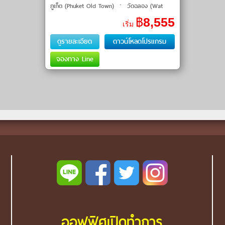
ภูเก็ต (Phuket Old Town) ㆍ วัดฉลอง (Wat
Chalong) ㆍ แหลมพรหมเทพ (Promthep Cape)
฿
8,555
เริ่ม
ㆍ จุดชมวิวเขารัง (Khao Rang Viewpoint) �
ดูรายละเอียด
ดาวน์โหลดโปรแกรม
จองทาง Line
ออฟฟิศเปิดทำการ