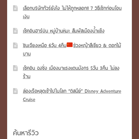
เลือกบริษัททัวร์ยังไง ไม่ให้ถูกหลอก!! 7 วิธีเช็กก่อนโอน
เงิน
เช็คอินฮาร์บิน หมู่บ้านหิมะ สัมผัสเมืองน้ำแข็ง
ซินเจียงเหนือ 6วัน 4คืน
ช่วงหญ้าสีเขียว & ดอกไม้
บาน
เช็คอิน ฉงชิ่ง เมืองมาแรงแดนมังกร 5วัน 3คืน ไม่ลง
ร้าน
ล่องเรือหลุดเข้าไปในโลก “ดิสนีย์” Disney Adventure
Cruise
ค้นหารีวิว