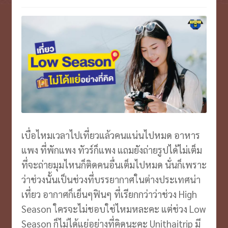
VOUCHER บุฟเฟ่ต์ ล่องเรือ
Expand
menu
child
ตั๋วเครื่องบิน/รถ
Expand
menu
child
บินตรงเชียงใหม่
menu
ประกันเ/ไวไฟ/เล้านจ์
Expand
child
รีวิว
Expand
menu
child
ประวัติบริษัท
Expand
menu
เบื่อไหมเวลาไปเที่ยวแล้วคนแน่นไปหมด อาหาร
child
แพง ที่พักแพง ทัวร์ก็แพง แถมยังถ่ายรูปได้ไม่เต็ม
menu
ที่จะถ่ายมุมไหนก็ติดคนอื่นเต็มไปหมด นั่นก็เพราะ
ว่าช่วงนั้นเป็นช่วงที่บรรยากาศในต่างประเทศน่า
เที่ยว อากาศก็เย็นๆฟินๆ ที่เรียกกว่าว่าช่วง High
Season ใครจะไม่ชอบใช่ไหมหละคะ แต่ช่วง Low
Season ก็ไม่ได้แย่อย่างที่คิดนะคะ Unithaitrip มี