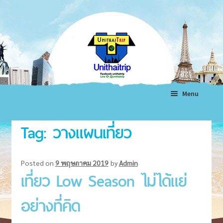
Skip
Skip
to
to
navigation
content
Menu
หน้าแรก
Tag:
วางแผนเที่ยว
ทัวร์ต่างประเทศ
Expand
child
ทัวร์ในประเทศ
Expand
Posted on
9 พฤษภาคม 2019
by
Admin
menu
เที่ยว Low Season ไม่ได้แย่
child
แพ็คเกจทัวร์
Expand
menu
child
อย่างที่คิด
โรงแรม
Expand
menu
child