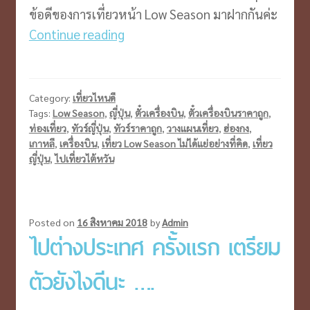
ข้อดีของการเที่ยวหน้า Low Season มาฝากกันค่ะ
เที่ยว
Continue reading
Low
Season
ไม่
Category:
เที่ยวไหนดี
ได้
Tags:
Low Season
,
ญี่ปุ่น
,
ตั๋วเครื่องบิน
,
ตั๋วเครื่องบินราคาถูก
,
ท่องเที่ยว
,
ทัวร์ญี่ปุ่น
,
ทัวร์ราคาถูก
,
วางแผนเที่ยว
,
ฮ่องกง
,
แย่
เกาหลี
,
เครื่องบิน
,
เที่ยว Low Season ไม่ได้แย่อย่างที่คิด
,
เที่ยว
อย่าง
ญี่ปุ่น
,
ไปเที่ยวไต้หวัน
ที่
คิด
Posted on
16 สิงหาคม 2018
by
Admin
ไปต่างประเทศ ครั้งแรก เตรียม
ตัวยังไงดีนะ ….