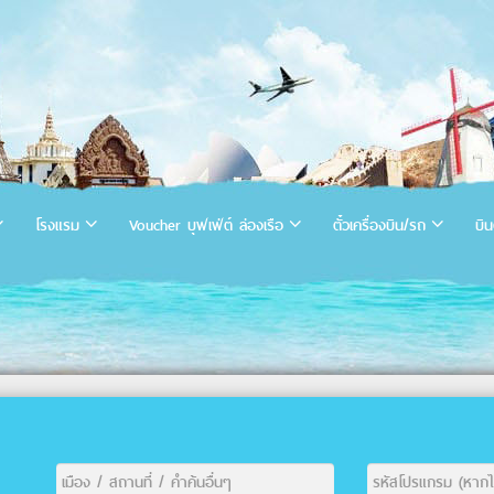
โรงแรม
Voucher บุฟเฟ่ต์ ล่องเรือ
ตั๋วเครื่องบิน/รถ
บิน