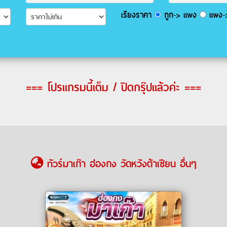
เรียงราคา
ถูก-> แพง
แพง->
=== โปรแกรมนี้เต็ม / ปิดกรุ๊ปแล้วค่ะ ===
ทัวร์มาเก๊า ฮ่องกง วัดหวังต้าเซียน อื่นๆ