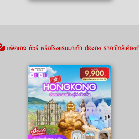
แพ็คเกจ ทัวร์ หรือโรงแรมมาเก๊า ฮ่องกง ราคาใกล้เคียงก