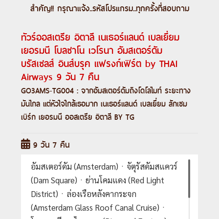
สำคัญ!! กรุณาแจ้ง..
รหัสโปรแกรม
..ทุกครั้งที่สอบถาม
ทัวร์ออสเตรีย อิตาลี เนเธอร์แลนด์ เบลเยี่ยม
เยอรมนี โบลซาโน เวโรนา อัมสเตอร์ดัม
บรัสเซลส์ อินส์บรุค แฟรงก์เฟิร์ต by THAI
Airways 9 วัน 7 คืน
GO3AMS-TG004 : จากอัมสเตอร์ดัมถึงโดโลไมท์ ระยะทาง
มันไกล แต่หัวใจใกล้เธอมาก เนเธอร์แลนด์ เบลเยี่ยม ลักเซม
เบิร์ก เยอรมนี ออสเตรีย อิตาลี BY TG
9 วัน 7 คืน
อัมสเตอร์ดัม (Amsterdam)ㆍจัตุรัสดัมสแควร์
(Dam Square)ㆍย่านโคมแดง (Red Light
District)ㆍล่องเรือหลังคากระจก
(Amsterdam Glass Roof Canal Cruise)ㆍ