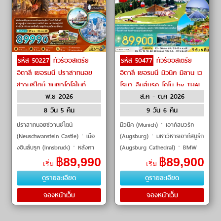
รหัส 50227
ทัวร์ออสเตรีย
รหัส 50477
ทัวร์ออสเตรีย
อิตาลี เยอรมนี ปราสาทนอย
อิตาลี เยอรมนี มิวนิค มิลาน เว
ชวานซไตน์ ขุนเขาโดโลไมท์
โรนา อินส์บรุค โคโม by THAI
พ.ย 2026
ส.ค - ต.ค 2026
เมืองเวนิส by Singapore
Airways
Airlines
8 วัน 5 คืน
9 วัน 6 คืน
ปราสาทนอยชวานซไตน์
มิวนิค (Munich)ㆍเอาก์สบวร์ก
(Neuschwanstein Castle)ㆍเมือ
(Augsburg)ㆍมหาวิหารเอาก์สบูร์ก
งอินส์บรุค (Innsbruck)ㆍหลังคา
(Augsburg Cathedral)ㆍBMW
ทองคำ (Golden Roof)ㆍถนนมา
Welt (BMW Welt)ㆍพระราชวังนิ
฿
89,990
฿
89,900
เริ่ม
เริ่ม
เรียเทเรซ่า (Maria-Theresien-
มเฟนบูร์ก (Nymphenburg
ดูรายละเอียด
ดูรายละเอียด
Strasse)ㆍเมืองออร์ติ�
Palace)ㆍจัตุรัสมาเรี
จองหน้าเว็บ
จองหน้าเว็บ