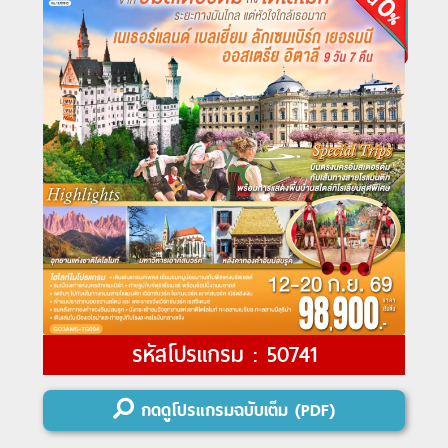
รหัสโปรแกรม : 50741
กดดูโปรแกรมฉบับเต็ม (PDF)