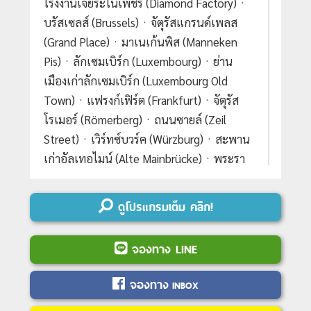
โรงงานเจียระไนเพชร (Diamond Factory)ㆍ
บรัสเซลส์ (Brussels)ㆍจัตุรัสแกรนด์เพลส
(Grand Place)ㆍมาเนเก้นพิส (Manneken
Pis)ㆍลักเซมเบิร์ก (Luxembourg)ㆍย่าน
เมืองเก่าลักเซมเบิร์ก (Luxembourg Old
Town)ㆍแฟรงก์เฟิร์ต (Frankfurt)ㆍจัตุรัส
โรเมอร์ (Römerberg)ㆍถนนซายล์ (Zeil
Street)ㆍเวิร์ทซ์บวร์ค (Würzburg)ㆍสะพาน
เก่าอัลเทอไมน์ (Alte Mainbrücke)ㆍพระรา
ชวังเวิร์ทซ์บวร์ค เรสซิเดนซ์ (Würzburg
Residence)ㆍโรเทนบวร์ก อ็อบ เดอร์ เทา
ดูโปรแกรมเต็ม คลิก!
เบอร์ (Rothenburg ob der Tauber)ㆍเพลิน
ไลน์ (Plönlein)ㆍดิงเคิลส์บืล (Dinkelsbühl)ㆍ
จองทาง LINE
เนิร์ดลิงเงิน (Nördlingen)ㆍเอาก์สบวร์ก
(Augsburg)ㆍมหาวิหารเอาก์สบวร์ก
จองทาง
INBOX
(Augsburg Cathedral)ㆍโบสถ์วิสเคียร์เชอ