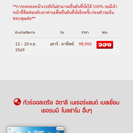
ลป์ดิซุสเซ่-ทะเลสาบคาเรซซา-เวโรน่า-โรง
**การกดจองหน้าเวปยังไม่สามารถยืนยันที่นั่งได้ 100% จะมีเจ้า
ละครโรมันกลางแจ้ง-เบรสเซีย
หน้าที่ติดต่อกลับหาท่านเพื่อยืนยันที่นั่งอีกครั้ง ก่อนชำระเงิน
Day 8 :
เบรสเซีย-สนามบินมาร์เพนซา
ขอบคุณค่ะ**
Day 9 :
สนามบินสุวรรณภูมิ
ช่วงวันเดินทาง
วัน
ราคา
จอง
---อ่านรายละเอียดเพิ่มเติม---
12 – 20 ก.ย
เสาร์ - อาทิตย์
98,900
2569
ทัวร์ออสเตรีย อิตาลี เนเธอร์แลนด์ เบลเยี่ยม
เยอรมนี โบลซาโน อื่นๆ