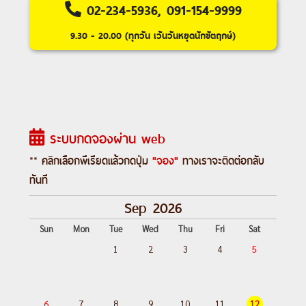
(Wieskirche)ㆍปราสาทนอยชวานสไตน์
02-234-5936, 091-154-9999
(Neuschwanstein Castle)ㆍอินส์บรูค
9.30 - 20.00 (ทุกวัน เว้นวันหยุดนักขัตฤกษ์)
(Innsbruck)ㆍหลังคาทองคำ (Golden Roof)
ㆍอุทยานแห่งชาติโดโลไมท์ (Dolomites)ㆍ
ทะเลสาบมิสุริน่า (Lake Misurina)ㆍทะเล
สาบเบรียส (Lake Braies)ㆍซานตาแมดดา
เลนา (Santa Maddalena)ㆍโบลซาโน
ระบบกดจองผ่าน web
(Bolzano)ㆍยอดเขาแอลป์ดิซุสเซ่ (Alpe di
Siusi)ㆍทะเลสาบคาเรซซา (Lake Carezza)
** คลิกเลือกพีเรียดแล้วกดปุ่ม
"จอง"
ทางเราจะติดต่อกลับ
ㆍเวโรนา (Verona)ㆍโรงละครโรมันกลาง
ทันที
แจ้ง (Verona Arena)ㆍเบรสชา (Brescia)
Sep 2026
Sun
Mon
Tue
Wed
Thu
Fri
Sat
Day 1 :
สนามบินสุวรรณภูมิ-สนามบิน
1
2
3
4
5
อัมสเตอร์ดัม-จัตุรัสดัมสแควร์-ย่านโคมแดง
Day 2 :
อัมสเตอร์ดัม-ล่องเรือหลังคากระจก-
โรงงานเจียระไนเพชร-บรัสเซลส์-จัตุรัสแก
6
7
8
9
10
11
12