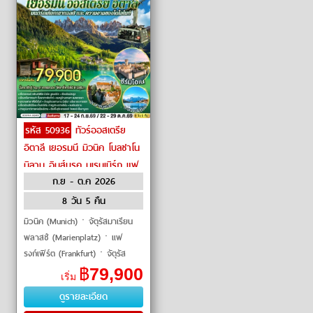
รหัส 50936
ทัวร์ออสเตรีย
อิตาลี เยอรมนี มิวนิค โบลซาโน
มิลาน อินส์บรุค นูเรมเบิร์ก แฟ
ก.ย - ต.ค 2026
รงก์เฟิร์ต by Singapore
Airlines
8 วัน 5 คืน
มิวนิค (Munich)ㆍจัตุรัสมาเรียน
พลาสซ์ (Marienplatz)ㆍแฟ
รงก์เฟิร์ต (Frankfurt)ㆍจัตุรัส
โรเมอร์ (Römerberg)ㆍนูเรมเบิร์ก
฿
79,900
เริ่ม
(Nuremberg)ㆍเขตเมืองเก่า
ดูรายละเอียด