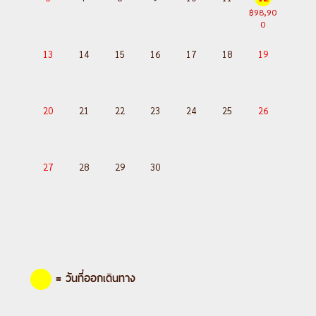
รนด์เพลส-มาเนเก้นพิส
฿98,90
Day 3 :
บรัสเซลส์-ลักเซมเบิร์ก-ย่านเมือง
0
เก่า-แฟรงค์เฟิร์ต- จัตุรัสโรเมอร์-ถนนซายล์
13
14
15
16
17
18
19
Day 4 :
แฟรงค์เฟิร์ต-เวิร์ทซ์บวร์ค-สะพาน
เก่าอัลเทอไมน์-เข้าชมพระราชวังเวิร์ทซ์บวร์ค
เรสซิเดนซ์-โรเทนบวร์ค ออบ เดอร์ เทาเบอร์-
20
21
22
23
24
25
26
เพลินไลน์-ดิงเคิลส์บูล-เนิร์ดลิงเงิน-เอาคส์
บวร์ค
Day 5 :
เอาคส์บวร์ค-มหาวิหารเอาค์สบวร์ก-
27
28
29
30
เข้าชมโบสถ์วิสเคียร์เชอ-เข้าชมปราสาทนอย
ชวานสไตน์-อินนส์บรูค-มื้อค่ำพร้อมทิโรเลียน
โชว์
Day 6 :
อินนส์บรูค-หลังคาทองคำ-อุทยาน
แห่งชาติโดโลไมท์-ทะเลสาบมิสุริน่า-ทะเล
= วันที่ออกเดินทาง
สาบเบรียส-ซานตามาดดาเลน่า-โบลซาโน่
Day 7 :
โบลซาโน่-กระเช้าสู่ยอดเขาแอ