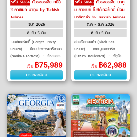
รหัส 51284
ทัวร์จอร์เจีย ทบิลิ
รหัส 51846
ทัวร์จอร์เจีย บาทู
ซี คาซเบกี้ บาทูมี by Turkish
มี่ คาซเบกี้ โบสถ์เกอร์เกตี้ ป้อม
Airlines
นาริคาล่า by Turkish Airlines
ธ.ค 2026
ต.ค - ธ.ค 2026
8 วัน 5 คืน
8 วัน 5 คืน
โบสถ์เกอร์เกตี้ (Gergeti Trinity
ล่องเรือทะเลดำ (Black Sea
Church) ㆍ ป้อมปราการนาริกาลา
Cruise) ㆍ เดอะบูเลอวาร์ด
(Narikala Fortress) ㆍ วิหารสเว
(Batumi Boulevard) ㆍ จัตุรัส
ติสโคเวลี (Svetitskhoveli
เปียซซ่า (Piazza Square) ㆍ
฿
75,989
฿
62,988
เริ่ม
เริ่ม
Cathedral) ㆍ ถ้ำโพรมีธีอุส
อนุสาวรีย์เมเดีย (Medea Statue)
ดูรายละเอียด
ดูรายละเอียด
(Prometheus Cave) ㆍ �
ㆍ อาลีและนีโน