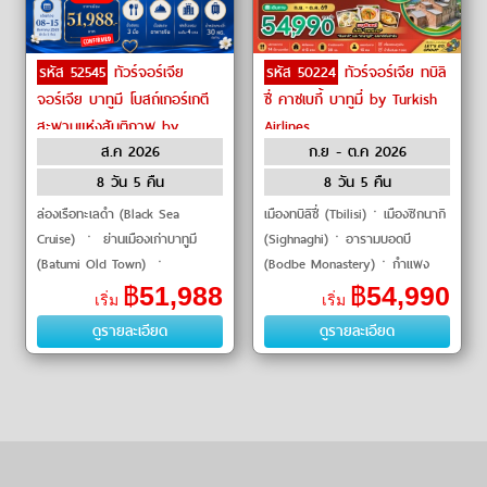
รหัส 52545
ทัวร์จอร์เจีย
รหัส 50224
ทัวร์จอร์เจีย ทบิลิ
จอร์เจีย บาทูมี โบสถ์เกอร์เกตี
ซี่ คาซเบกี้ บาทูมี่ by Turkish
สะพานแห่งสันติภาพ by
Airlines
ส.ค 2026
ก.ย - ต.ค 2026
Turkish Airlines
8 วัน 5 คืน
8 วัน 5 คืน
ล่องเรือทะเลดำ (Black Sea
เมืองทบิลิซี่ (Tbilisi)ㆍเมืองซิกนากิ
Cruise) ㆍ ย่านเมืองเก่าบาทูมี
(Sighnaghi)ㆍอารามบอดบี
(Batumi Old Town) ㆍ
(Bodbe Monastery)ㆍกำแพง
อัลฟาเบททาวเวอร์ (Alphabet
เมืองโบราณ (Sighnaghi Wall)ㆍ
฿
51,988
฿
54,990
เริ่ม
เริ่ม
Tower) ㆍ อนุสรณ์แห่งความรัก
เมืองควาเรลี (Kvareli)ㆍลิ้มรส
ดูรายละเอียด
ดูรายละเอียด
อาลีและนีโ
ไวน์�