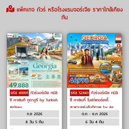
แพ็คเกจ ทัวร์ หรือโรงแรมจอร์เจีย ราคาใกล้เคียง
กัน
รหัส 49991
ทัวร์จอร์เจีย ทบิลิ
รหัส 52443
ทัวร์จอร์เจีย ทบิลิ
ชิ คาซเบกี กูดาอูรี by Turkish
ซี่ คาซเบกี้ โบสถ์เกอร์เกตี้
Airlines
สะพานแห่งสันติภาพ by Air
ก.ย 2026
ต.ค - ธ.ค 2026
Astana
8 วัน 5 คืน
6 วัน 4 คืน