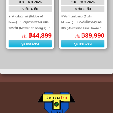
ต.ค - ธ.ค 2026
ก.ย - พ.ย 2026
Arabia
by GULF AIR
5 วัน 4 คืน
8 วัน 6 คืน
สะพานสันติภาพ (Bridge of
พิพิธภัณฑ์สตาลิน (Stalin
Peace) ㆍ อนุสาวรีย์พระแม่แห่ง
Museum) · เมืองถ้ำโบราณอุปลิส
จอร์เจีย (Mother of Georgia) ㆍ
ซิเค (Uplistsikhe Cave Town) ·
ป้อมนาริคาล่า (Narikala Fortress)
ป้อมอนานูรี (Ananuri Fortress) ·
฿
44,899
฿
39,990
เริ่ม
เริ่ม
ㆍ โรงอาบน้ำโบราณอาบานูบ�
อ่างเก็บน้ำชินวาลี (Zhinvali
ดูรายละเอียด
ดูรายละเอียด
Reservoir) ·