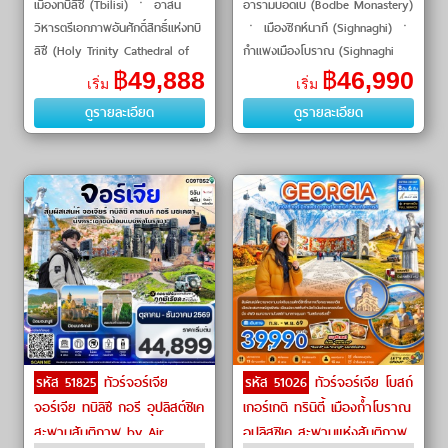
เมืองทบิลิชิ (Tbilisi) ㆍ อาสน
อารามบอดเบ (Bodbe Monastery)
วิหารตรีเอกภาพอันศักดิ์สิทธิ์แห่งทบิ
ㆍ เมืองซิกห์นากี (Sighnaghi) ㆍ
ลิซี (Holy Trinity Cathedral of
กำแพงเมืองโบราณ (Sighnaghi
Tbilisi) ㆍ โบสถ์เมเตคี (Metekhi
City Wall) ㆍ โรงไวน์คาเรบา
฿
49,888
฿
46,990
เริ่ม
เริ่ม
Church) ㆍ ป้อมปรา
(Kvareli Wine Cave) ㆍ ทะเล
ดูรายละเอียด
ดูรายละเอียด
สาบโลโปต้า (Lopota L
รหัส 51825
ทัวร์จอร์เจีย
รหัส 51026
ทัวร์จอร์เจีย โบสถ์
จอร์เจีย ทบิลิซี กอรี อุปลิสต์ชิเค
เกอร์เกติ ทรินิตี้ เมืองถ้ำโบราณ
สะพานสันติภาพ by Air
อุปลิสซิเค สะพานแห่งสันติภาพ