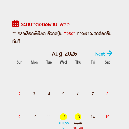
หมู่บ้านประมงเจิ้งปิน-ซีเหมินติง
Day 4 :
ร้านสร้อยสุขภาพ
GERMANIUM
-
ระบบกดจองผ่าน web
DUTY FREE-วัดหลงซาน-ถนนหวาซี-MITSUI
OUTLET-สนามบินนานาชาติเถาหยวน-
** คลิกเลือกพีเรียดแล้วกดปุ่ม
"จอง"
ทางเราจะติดต่อกลับ
สนามบินสุวรรณภูมิ
ทันที
Aug 2026
Next
---อ่านรายละเอียดเพิ่มเติม---
Sun
Mon
Tue
Wed
Thu
Fri
Sat
1
2
3
4
5
6
7
8
9
10
11
12
13
14
15
฿10,99
12,999
9
฿8,99