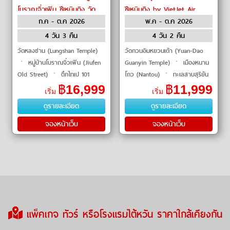
โบราณจิ่วเฟิน ซีเหมินติง วัด
ซีเหมินติง by VietJet Air
ก.ค - ต.ค 2026
พ.ค - ต.ค 2026
หลงซาน by Starlux Airlines
4 วัน 3 คืน
4 วัน 2 คืน
วัดหลงซาน (Lungshan Temple)
วัดกวนอิมหยวนเต้า (Yuan-Dao
ㆍ หมู่บ้านโบราณจิ่วเฟิน (Jiufen
Guanyin Temple) ㆍ เมืองหนาน
Old Street) ㆍ ตึกไทเป 101
โถว (Nantou) ㆍ ทะเลสาบสุริยัน
(Taipei 101) ㆍ สะพานต้าซี (Daxi
จันทรา (Sun Moon Lake) ㆍ วัด
฿
16,999
฿
11,999
เริ่ม
เริ่ม
Bridge) ㆍ สวนดอกไม้บ้านพัก
พระถังซัมจั๋ง (Xuanzang Temple)
ดูรายละเอียด
ดูรายละเอียด
เจียงไค�
ㆍ วัดเห�
จองหน้าเว็บ
จองหน้าเว็บ
แพ็คเกจ ทัวร์ หรือโรงแรมไต้หวัน ราคาใกล้เคียงกัน