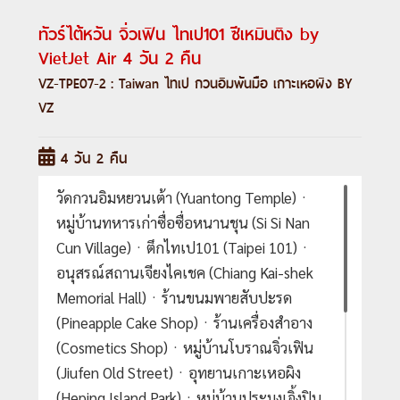
ทัวร์ไต้หวัน จิ่วเฟิน ไทเป101 ซีเหมินติง by
VietJet Air 4 วัน 2 คืน
VZ-TPE07-2 : Taiwan ไทเป กวนอิมพันมือ เกาะเหอผิง BY
VZ
4 วัน 2 คืน
วัดกวนอิมหยวนเต้า (Yuantong Temple)ㆍ
หมู่บ้านทหารเก่าซื่อซื่อหนานชุน (Si Si Nan
Cun Village)ㆍตึกไทเป101 (Taipei 101)ㆍ
อนุสรณ์สถานเจียงไคเชค (Chiang Kai-shek
Memorial Hall)ㆍร้านขนมพายสับปะรด
(Pineapple Cake Shop)ㆍร้านเครื่องสำอาง
(Cosmetics Shop)ㆍหมู่บ้านโบราณจิ่วเฟิน
(Jiufen Old Street)ㆍอุทยานเกาะเหอผิง
(Heping Island Park)ㆍหมู่บ้านประมงเจิ้งปิน