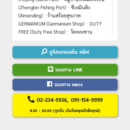
(Zhengbin Fishing Port)ㆍซีเหมินติง
(Ximending)ㆍร้านสร้อยสุขภาพ
GERMANIUM (Germanium Shop)ㆍDUTY
FREE (Duty Free Shop)ㆍวัดหลงซาน
(Lungshan Temple)ㆍถนนหวาซี (Huaxi
Street Night Market)ㆍMITSUI OUTLET
ดูโปรแกรมเต็ม คลิก!
(Mitsui Outlet Park)#เที่ยวเต็มไม่มีวันอิสระ
จองทาง LINE
Day 1 :
สนามบินสุวรรณภูมิ
Day 2 :
สนามบินนานาชาติเถาหยวน-วัดกวน
จองทาง
INBOX
อิมหยวนเต้า(รูปปั้นเจ้าแม่กวนอิมพันมือ)-
หมู่บ้านทหารเก่าซื่อซื่อหนานชุน-ตึก
02-234-5936, 091-154-9999
ไทเป101 (
ไม่รวมบัตรขึ้นตึกชั้น 89
)-อนุสรณ์
9.30 - 20.00 (ทุกวัน เว้นวันหยุดนักขัตฤกษ์)
สถานเจียงไคเชค-
ร้านขนมพายสับปะรด
Day 3 :
ร้านเครื่องสำอาง
-หมู่บ้านโบราณจิ่ว
เฟิน-อุทยานเกาะเหอผิง(
รวมค่าเข้าชม
)-