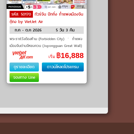
รหัส: 50170
ทัวร์จีน ปักกิ่ง กำแพงเมืองจีน
กู้กง by VietJet Air
ก.ค - ต.ค 2026
5 วัน 3 คืน
พระราชวังต้องห้าม (Forbidden City) ㆍ กำแพง
เมืองจีนด่านจีหยงกวน (Juyongguan Great Wall)
ㆍ จัตุรัสเทียนอันเหมิน (Tiananmen Square) ㆍ
฿
16,888
เริ่ม
ถนนหวังฝูจิ่ง
ดูรายละเอียด
ดาวน์โหลดโปรแกรม
จองทาง Line