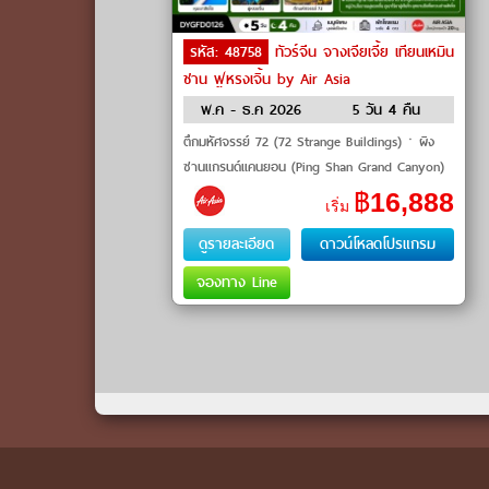
รหัส: 48758
ทัวร์จีน จางเจียเจี้ย เทียนเหมิน
ชาน ฟูหรงเจิ้น by Air Asia
พ.ค - ธ.ค 2026
5 วัน 4 คืน
ตึกมหัศจรรย์ 72 (72 Strange Buildings)ㆍผิง
ซานแกรนด์แคนยอน (Ping Shan Grand Canyon)
ㆍหมู่บ้านโบราณฟูหรงเจิ้น (Furong Ancient
฿
16,888
เริ่ม
Town)ㆍยอดเขาเทียนเหมินชาน (
ดูรายละเอียด
ดาวน์โหลดโปรแกรม
จองทาง Line