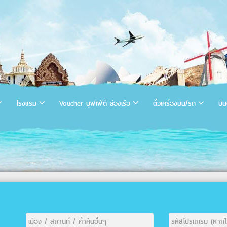
โรงแรม
Voucher บุฟเฟ่ต์ ล่องเรือ
ตั๋วเครื่องบิน/รถ
บิน