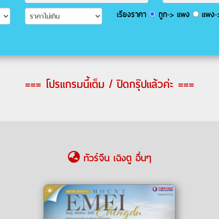
เรียงราคา
ถูก-> แพง
แพง->
=== โปรแกรมนี้เต็ม / ปิดกรุ๊ปแล้วค่ะ ===
ทัวร์จีน เฉิงตู อื่นๆ