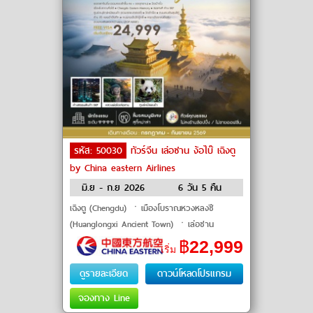
รหัส: 50030
ทัวร์จีน เล่อซาน ง้อไบ๊ เฉิงตู
by China eastern Airlines
มิ.ย - ก.ย 2026
6 วัน 5 คืน
เฉิงตู (Chengdu) ㆍเมืองโบราณหวงหลงซี
(Huanglongxi Ancient Town) ㆍเล่อซาน
(Leshan) ㆍหลวงพ่อโตเล่อซาน (Leshan Giant
฿
22,999
เริ่ม
Buddha) ㆍง้อไบ๊ (Emeishan) ㆍยอดเขาจินติ่ง (J
ดูรายละเอียด
ดาวน์โหลดโปรแกรม
จองทาง Line