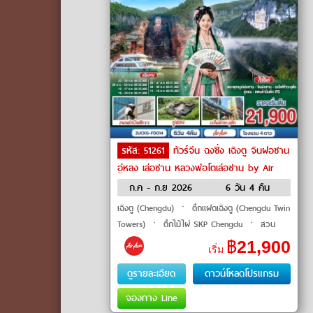
รหัส: 51261
ทัวร์จีน ฉงชิ่ง เฉิงตู จินฝอซาน
อู่หลง เล่อซาน หลวงพ่อโตเล่อซาน by Air
Asia
ก.ค - ก.ย 2026
6 วัน 4 คืน
เฉิงตู (Chengdu) ㆍ ตึกแฝดเฉิงตู (Chengdu Twin
Towers) ㆍ ตึกไม้ไผ่ SKP Chengdu ㆍ สวน
MANHUA (Manhua Manor) ㆍ วัดต้าสือ (Daci
฿
21,900
เริ่ม
Temple) ㆍ ถนนคนเดินชุนชีลู่ (Chunxi Road) ㆍ
ตึ�
ดูรายละเอียด
ดาวน์โหลดโปรแกรม
จองทาง Line