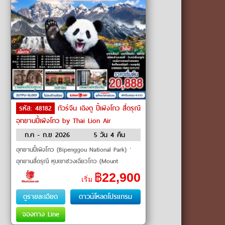
รหัส: 48182
ทัวร์จีน เฉิงตู ปี้เผิงโกว สี่ดรุณี
อุทยานปี้เผิงโกว by Thai Lion Air
ก.ค - ก.ย 2026
5 วัน 4 คืน
อุทยานปี้เผิงโกว (Bipenggou National Park)ㆍ
อุทยานสี่ดรุณี หุบเขาซวงเฉียวโกว (Mount
Siguniang – Shuangqiaogou)ㆍศูนย์อนุรักษ์หมี
฿
22,900
เริ่ม
แพนด้า (Chengdu Panda Base)ㆍ
ดูรายละเอียด
ดาวน์โหลดโปรแกรม
จองทาง Line