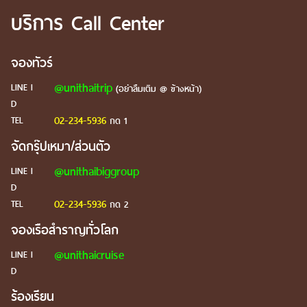
บริการ Call Center
จองทัวร์
@unithaitrip
LINE I
(อย่าลืมเติม @ ข้างหน้า)
D
02-234-5936
TEL
กด 1
จัดกรุ๊ปเหมา/ส่วนตัว
@unithaibiggroup
LINE I
D
02-234-5936
TEL
กด 2
จองเรือสำราญทั่วโลก
@unithaicruise
LINE I
D
ร้องเรียน