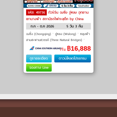
รหัส: 49736
ทัวร์จีน ฉงชิ่ง อู่หลง อุทยาน
เขานางฟ้า สถานีรถไฟทะลุตึก by China
southern Airlines
ก.ค - ต.ค 2026
5 วัน 3 คืน
ฉงชิ่ง (Chongqing)ㆍอู่หลง (Wulong)ㆍหลุมฟ้า
สามสะพานสวรรค์ (Three Natural Bridges)ㆍ
อุทยานเขานางฟ้า (Fairy Mountain)ㆍตึกขุยซิง
฿
16,888
เริ่ม
(Kuixing Building)ㆍสถานีรถไฟทะ
ดูรายละเอียด
ดาวน์โหลดโปรแกรม
จองทาง Line