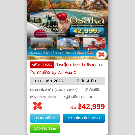
รหัส: 50656
ทัวร์ญี่ปุ่น โอซาก้า ชิราคาวา
โกะ คามิโคจิ by Air Asia X
ต.ค - พ.ย 2026
7 วัน 4 คืน
ปราสาทโอซาก้า (Osaka Castle) ㆍ วัดคิโยมิซึ
(Kiyomizu-dera) ㆍ หมู่บ้านชิราคาวาโกะ
(Shirakawa-go) ㆍ อุทยานคามิโคจิ (Kamikochi)
฿
42,999
เริ่ม
ㆍ ชินจูกุ (Shinjuku) #เที่ย�
ดูรายละเอียด
ดาวน์โหลดโปรแกรม
จองทาง Line