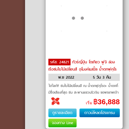
รหัส: 24821
ทัวร์ญี่ปุ่น โตเกียว ฟูจิ ล่อง
เรือชมใบไม้เปลี่ยนสี อุโมงค์เมเปิ้ล น้ำตกฟุคุโร
ดะ by Air Asia X
พ.ย 2022
5 วัน 3 คืน
ไฮไลท์!! ชมใบไม้เปลี่ยนสี ณ น้ำตกฟุคุโรดะ น้ำตกที่
มีชื่อเสียงที่สุด ชม สะพานแขวนริวจิน ขอพรเทพเจ้า
ณ ศาลเจ้
฿
36,888
เริ่ม
ดูรายละเอียด
ดาวน์โหลดโปรแกรม
จองทาง Line