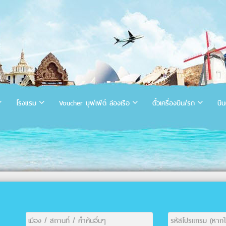
โรงแรม
Voucher บุฟเฟ่ต์ ล่องเรือ
ตั๋วเครื่องบิน/รถ
บิน