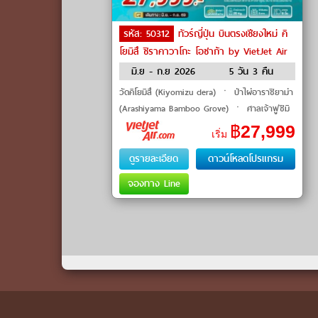
รหัส: 50312
ทัวร์ญี่ปุ่น บินตรงเชียงใหม่ คิ
โยมิสึ ชิราคาวาโกะ โอซาก้า by VietJet Air
มิ.ย - ก.ย 2026
5 วัน 3 คืน
วัดคิโยมิสึ (Kiyomizu dera) ㆍ ป่าไผ่อาราชิยาม่า
(Arashiyama Bamboo Grove) ㆍ ศาลเจ้าฟูชิมิ
อินาริ (Fushimi Inari Shrine) ㆍ หมู่บ้านชิราคาวา
฿
27,999
เริ่ม
โกะ (Shirakawago Village
ดูรายละเอียด
ดาวน์โหลดโปรแกรม
จองทาง Line