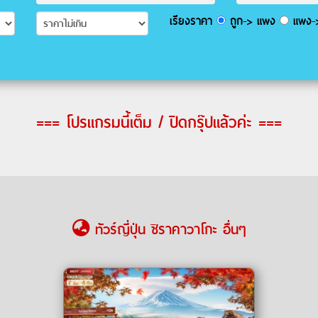
เรียงราคา
ถูก-> แพง
แพง->
=== โปรแกรมนี้เต็ม / ปิดกรุ๊ปแล้วค่ะ ===
ทัวร์ญี่ปุ่น ชิราคาวาโกะ อื่นๆ