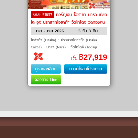
รหัส: 51837
ทัวร์ญี่ปุ่น โอซาก้า นารา เกียว
โต อุจิ ปราสาทโอซาก้า วัดโทไดจิ วัดทองคิน
คะคุจิ by Air Asia X
ก.ย - ต.ค 2026
5 วัน 3 คืน
โอซาก้า (Osaka)ㆍปราสาทโอซาก้า (Osaka
Castle)ㆍนารา (Nara)ㆍวัดโทไดจิ (Todaiji
Temple)ㆍสวนกวางนารา (Nara Park)ㆍภูเขาวา
฿
27,919
เริ่ม
กากุสะ (Mt. Wakakusa Rest Shelter)ㆍเกียวโต
(K
ดูรายละเอียด
ดาวน์โหลดโปรแกรม
จองทาง Line