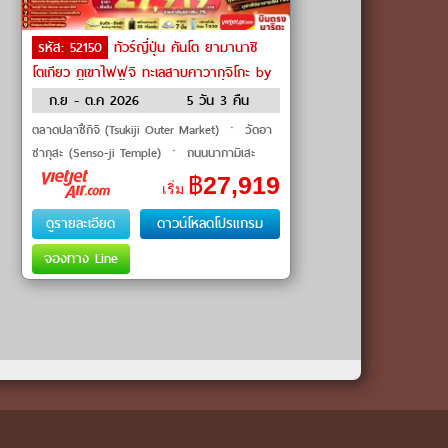
รหัส: 52150
ทัวร์ญี่ปุ่น คันโต ยามานาชิ
โตเกียว ภูเขาไฟฟูจิ ทะเลสาบคาวากุจิโกะ by
VietJet Air
ก.ย - ต.ค 2026
5 วัน 3 คืน
ตลาดปลาซึกิจิ (Tsukiji Outer Market) ㆍ วัดอา
ซากุสะ (Senso-ji Temple) ㆍ ถนนนากามิเสะ
(Nakamise Street) ㆍ โตเกียวสกายทรี (Tokyo
฿
27,919
เริ่ม
Skytree) ㆍ ทะเลสาบคาวากุจิโกะ
ดูรายละเอียด
ดาวน์โหลดโปรแกรม
จองทาง Line