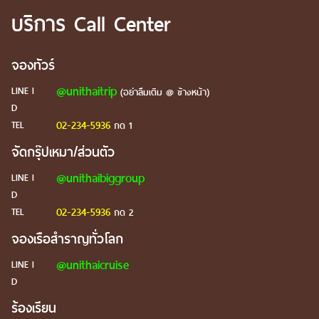
บริการ Call Center
จองทัวร์
@unithaitrip
LINE I
(อย่าลืมเติม @ ข้างหน้า)
D
02-234-5936
TEL
กด 1
จัดกรุ๊ปเหมา/ส่วนตัว
@unithaibiggroup
LINE I
D
02-234-5936
TEL
กด 2
จองเรือสำราญทั่วโลก
@unithaicruise
LINE I
D
ร้องเรียน