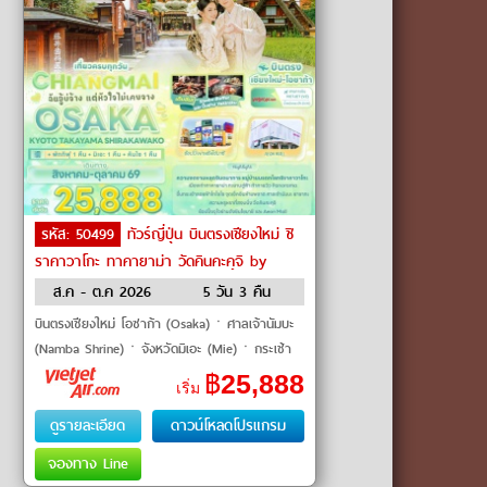
รหัส: 50499
ทัวร์ญี่ปุ่น บินตรงเชียงใหม่ ชิ
ราคาวาโกะ ทาคายาม่า วัดคินคะคุจิ by
VietJet Air
ส.ค - ต.ค 2026
5 วัน 3 คืน
บินตรงเชียงใหม่ โอซาก้า (Osaka)ㆍศาลเจ้านัมบะ
(Namba Shrine)ㆍจังหวัดมิเอะ (Mie)ㆍกระเช้า
ลอยฟ้าโกไซโช (Gozaisho Ropeway)ㆍจังหวัดกิ
฿
25,888
เริ่ม
ฟุ (Gifu)ㆍA
ดูรายละเอียด
ดาวน์โหลดโปรแกรม
จองทาง Line