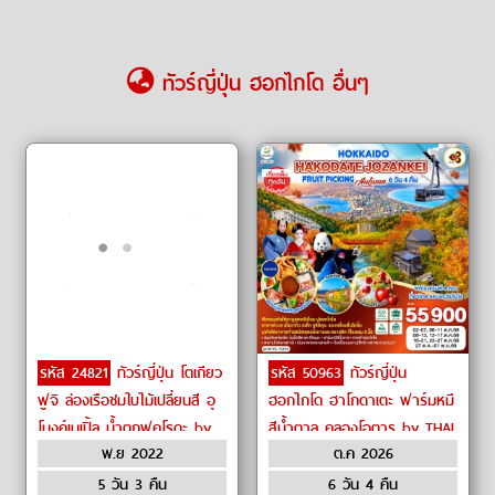
ทัวร์ญี่ปุ่น ฮอกไกโด อื่นๆ
รหัส 24821
ทัวร์ญี่ปุ่น โตเกียว
รหัส 50963
ทัวร์ญี่ปุ่น
ฟูจิ ล่องเรือชมใบไม้เปลี่ยนสี อุ
ฮอกไกโด ฮาโกดาเตะ ฟาร์มหมี
โมงค์เมเปิ้ล น้ำตกฟุคุโรดะ by
สีน้ำตาล คลองโอตารุ by THAI
พ.ย 2022
ต.ค 2026
Air Asia X
Airways
5 วัน 3 คืน
6 วัน 4 คืน