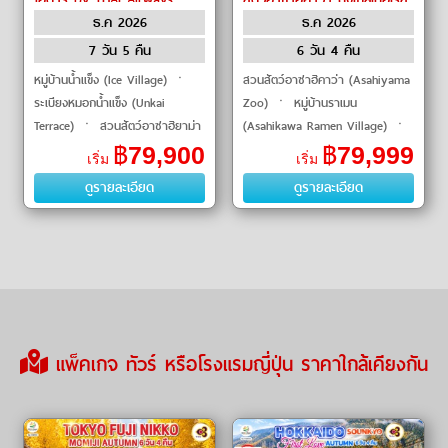
ธ.ค 2026
ธ.ค 2026
by THAI Airways
7 วัน 5 คืน
6 วัน 4 คืน
หมู่บ้านน้ำแข็ง (Ice Village) ㆍ
สวนสัตว์อาซาฮิคาว่า (Asahiyama
ระเบียงหมอกน้ำแข็ง (Unkai
Zoo) ㆍ หมู่บ้านราเมน
Terrace) ㆍ สวนสัตว์อาซาฮิยาม่า
(Asahikawa Ramen Village) ㆍ
(Asahiyama Zoo) ㆍ คลองโอตา
ศาลเจ้าคามิกาว่า (Kamikawa
฿
79,900
฿
79,999
เริ่ม
เริ่ม
รุ (Otaru Canal) ㆍ โรงงานช็อก
Shrine) ㆍ ชิกิไซโนะโอกะ
ดูรายละเอียด
ดูรายละเอียด
โ�
(Shikisai no Oka) ㆍ นิงเกิ�
แพ็คเกจ ทัวร์ หรือโรงแรมญี่ปุ่น ราคาใกล้เคียงกัน