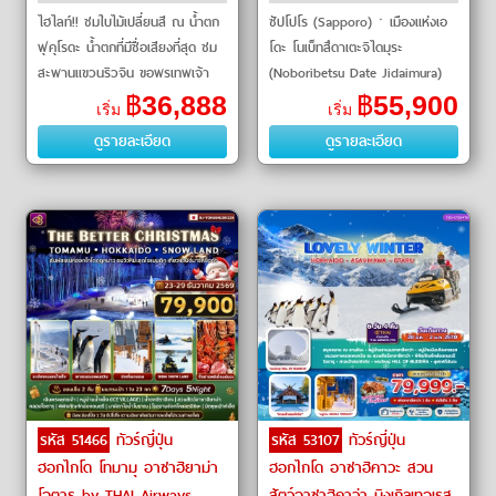
ไฮไลท์!! ชมใบไม้เปลี่ยนสี ณ น้ำตก
ซัปโปโร (Sapporo)ㆍเมืองแห่งเอ
ฟุคุโรดะ น้ำตกที่มีชื่อเสียงที่สุด ชม
โดะ โนเบ็ทสึดาเตะจิไดมุระ
สะพานแขวนริวจิน ขอพรเทพเจ้า
(Noboribetsu Date Jidaimura)
ณ ศาลเจ้
ㆍเมืองฮาโกดาเตะ (Hakodate)ㆍ
฿
36,888
฿
55,900
เริ่ม
เริ่ม
จุดชมวิวเมืองฮาโกดาเตะ (Moun
ดูรายละเอียด
ดูรายละเอียด
รหัส 51466
ทัวร์ญี่ปุ่น
รหัส 53107
ทัวร์ญี่ปุ่น
ฮอกไกโด โทมามุ อาซาฮิยาม่า
ฮอกไกโด อาซาฮิคาวะ สวน
โอตารุ by THAI Airways
สัตว์อาซาฮิคาว่า นิงเกิลเทอเรส