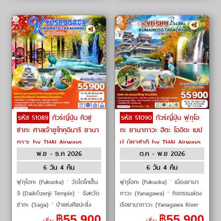
รหัส 51089
ทัวร์ญี่ปุ่น คิวชู
รหัส 51090
ทัวร์ญี่ปุ่น ฟุกุโอ
ซากะ ศาลเจ้ายูโทคุอินาริ ยานา
กะ ยานากาวะ ฮิตะ โออิตะ เบป
กาวะ by THAI Airways
ปุ มิยาซากิ by THAI Airways
พ.ย - ธ.ค 2026
ต.ค - พ.ย 2026
6 วัน 4 คืน
6 วัน 4 คืน
ฟุกุโอกะ (Fukuoka)ㆍวัดไดโคเซ็น
ฟุกุโอกะ (Fukuoka)ㆍเมืองยานา
จิ (Daikōzenji Temple)ㆍจังหวัด
กาวะ (Yanagawa)ㆍกิจกรรมล่อง
ซากะ (Saga)ㆍป่าแห่งศิลปะสิ่ง
เรือยานากาวะ (Yanagawa River
แวดล้อม (Forest of
Cruise)ㆍเมืองฮิตะ (Hita)ㆍลิต
฿
55,900
฿
55,900