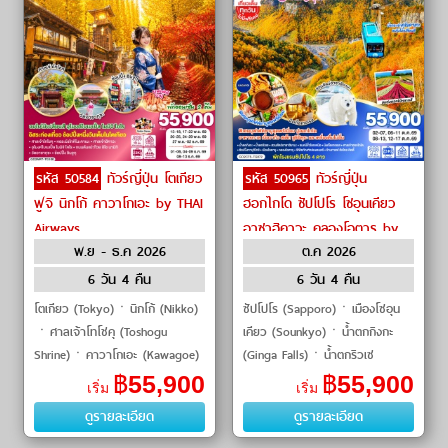
รหัส 50584
ทัวร์ญี่ปุ่น โตเกียว
รหัส 50965
ทัวร์ญี่ปุ่น
ฟูจิ นิกโก้ คาวาโกเอะ by THAI
ฮอกไกโด ซัปโปโร โซอุนเคียว
Airways
อาซาฮิคาวะ คลองโอตารุ by
พ.ย - ธ.ค 2026
ต.ค 2026
THAI Airways
6 วัน 4 คืน
6 วัน 4 คืน
โตเกียว (Tokyo)ㆍนิกโก้ (Nikko)
ซัปโปโร (Sapporo)ㆍเมืองโซอุน
ㆍศาลเจ้าโทโชคุ (Toshogu
เคียว (Sounkyo)ㆍน้ำตกกิงกะ
Shrine)ㆍคาวาโกเอะ (Kawagoe)
(Ginga Falls)ㆍน้ำตกริวเซ
ㆍหอระฆังโทคิโนะคาเนะ (Toki no
(Ryusei Falls)ㆍกระเช้าคุโรดาเกะ
฿
55,900
฿
55,900
เริ่ม
เริ่ม
Kane)ㆍศาลเจ้าฮิคาวะ (Hikawa
(Kurodake Ropeway)ㆍเมืองอา
ดูรายละเอียด
ดูรายละเอียด
Shrine)ㆍทะ�
ซาฮิคาว�