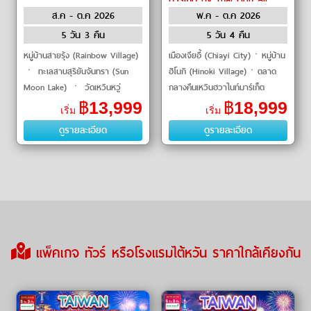
ส.ค - ต.ค 2026
พ.ค - ต.ค 2026
5 วัน 3 คืน
5 วัน 4 คืน
หมู่บ้านสายรุ้ง (Rainbow Village)
เมืองเจียอี้ (Chiayi City)ㆍหมู่บ้าน
ㆍ ทะเลสาบสุริยันจันทรา (Sun
ฮิโนกิ (Hinoki Village)ㆍตลาด
Moon Lake) ㆍ วัดเหวินหวู่
กลางคืนเหวินฮวาไนท์มาร์เก็ต
(Wenwu Temple) ㆍ ตึกไทเป 101
(Wenhua Road Night Market)
฿
13,999
฿
18,999
เริ่ม
เริ่ม
(Taipei 101) ㆍ หมู่บ้านโบราณ
ㆍชิมชาอู่หลง (Oolong Tea
ดูรายละเอียด
ดูรายละเอียด
จิ่ว�
Tasting – ร�
แพ็คเกจ ทัวร์ หรือโรงแรมไต้หวัน ราคาใกล้เคียงกัน