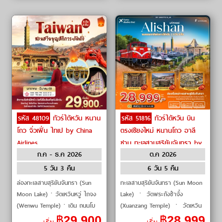
รหัส 48109
ทัวร์ไต้หวัน หนาน
รหัส 51816
ทัวร์ไต้หวัน บิน
โถว จิ่วเฟิ่น ไทเป by China
ตรงเชียงใหม่ หนานโถว อาลี
Airlines
ซาน ทะเลสาบสุริยันจันทรา by
ก.ค - ธ.ค 2026
ต.ค 2026
Starlux Airlines
5 วัน 3 คืน
6 วัน 5 คืน
ล่องทะเลสาบสุริยันจันทรา (Sun
ทะเลสาบสุริยันจันทรา (Sun Moon
Moon Lake)ㆍวัดเหวินหวู่ ไถจง
Lake) ㆍ วัดพระถังซำจั๋ง
(Wenwu Temple)ㆍเดิน ถนนโบ
(Xuanzang Temple) ㆍ วัดเหวิน
ราณจิ่วเฟิ่น (Jiufen Old Street)
หวู่ (Wenwu Temple) ㆍ อุทยาน
฿
29,900
฿
28,999