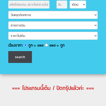
เรียงราคา
ถูก-> แพง
แพง-> ถูก
=== โปรแกรมนี้เต็ม / ปิดกรุ๊ปแล้วค่ะ ===