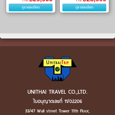
เริ่ม
เริ่ม
ㆍชม ตึกไทเป 101 (Taipei 101)ㆍ
แห่งชาติอาลีซาน (Alishan
ดูรายละเอียด
ดูรายละเอียด
ถ่�
National Scenic Area)
UNITHAI TRAVEL CO.,LTD.
ใบอนุญาตเลขที่ 11/02206
33/47 Wall street Tower 11th Floor,