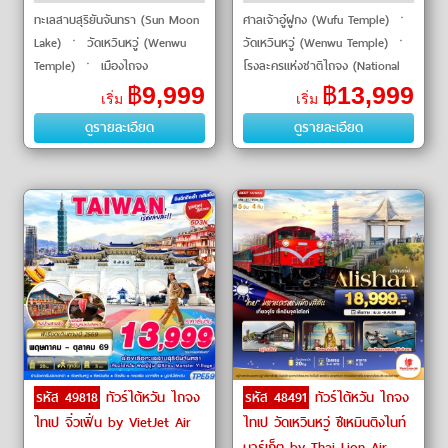
ทะเลสาบสุริยันจันทรา (Sun Moon
ศาลเจ้าอู๋ฝูกง (Wufu Temple) ㆍ
Lake) ㆍ วัดเหวินหวู่ (Wenwu
วัดเหวินหวู่ (Wenwu Temple) ㆍ
Temple) ㆍ เมืองไถจง
โรงละครแห่งชาติไถจง (National
(Taichung) ㆍ ท่าเรือประมงเจิ้งปิน
Taichung Theater) ㆍ วัดเว่ย
฿
9,999
฿
13,999
เริ่ม
เริ่ม
(Zhengbin Fishing Port) ㆍ
เทียน (Weitian Temple) ㆍ วัด
ดูรายละเอียด
ดูรายละเอียด
หมู่บ้านโบ�
เสียไห่เ�
รหัส 49818
ทัวร์ไต้หวัน ไถจง
รหัส 48491
ทัวร์ไต้หวัน ไถจง
ไทเป จิ่วเฟิ่น by VietJet Air
ไทเป วัดเหวินหวู่ ซีเหมินติงไนท์
มาร์เก็ต by Thai Lion Air