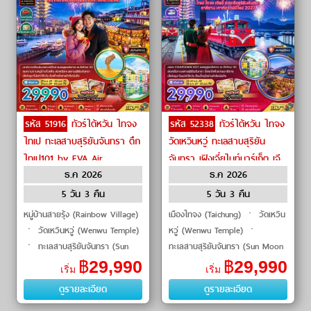
รหัส 51916
ทัวร์ไต้หวัน ไทจง
รหัส 52338
ทัวร์ไต้หวัน ไทจง
ไทเป ทะเลสาบสุริยันจันทรา ตึก
วัดเหวินหวู่ ทะเลสาบสุริยัน
ไทเป101 by EVA Air
จันทรา เฝิงเจี่ยไนท์มาร์เก็ต เจี
ธ.ค 2026
ธ.ค 2026
ยอี้ by EVA Air
5 วัน 3 คืน
5 วัน 3 คืน
หมู่บ้านสายรุ้ง (Rainbow Village)
เมืองไทจง (Taichung) ㆍ วัดเหวิน
ㆍ วัดเหวินหวู่ (Wenwu Temple)
หวู่ (Wenwu Temple) ㆍ
ㆍ ทะเลสาบสุริยันจันทรา (Sun
ทะเลสาบสุริยันจันทรา (Sun Moon
Moon Lake) ㆍ เกาะลาลู (Lalu
Lake) ㆍ เกาะลาลู (Lalu Island)
฿
29,990
฿
29,990
เริ่ม
เริ่ม
Island) ㆍ หมู่บ้านโบราณไฉหง�
ㆍ เฝิงเจี่ยไนท์มาร์เก็ต (Fengjia
ดูรายละเอียด
ดูรายละเอียด
Nigh