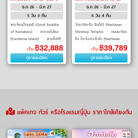
ธ.ค 26 - มี.ค 27
ธ.ค 26 - มี.ค 27
Asia X
5 วัน 3 คืน
6 วัน 4 คืน
พระใหญ่ไดบุตสึ (Great Buddha
วัดนาริตะซัง ชินโชจิ (Naritasan
of Kamakura) ㆍ เกาะเอโนชิมะ
Shinshoji Temple) ㆍ ถนนนาริตะ
(Enoshima Island) ㆍ สวนโออิชิ
ซัง โอะโมะเทะซังโด (Naritasan
ปาร์ค (Oishi Park) ㆍ ฟูจิเท็นส
Omotesando) ㆍ ย่านคาวาโกเอะ
฿
32,888
฿
39,789
เริ่ม
เริ่ม
โนว์รีสอร์ท (Fujiten Snow Resort)
(Kawagoe) ㆍ หอระฆังโทคิ
ดูรายละเอียด
ดูรายละเอียด
ㆍ วัดอาซ�
โนะค�
แพ็คเกจ ทัวร์ หรือโรงแรมญี่ปุ่น ราคาใกล้เคียงกัน