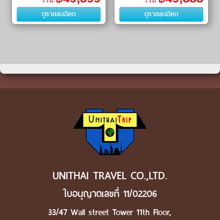
เริ่ม
เริ่ม
รอว์เบอร์รี (Strawberry Picking)
Canal)ㆍเครื่องแก้วโอตารุ (Otaru
ดูรายละเอียด
ดูรายละเอียด
ㆍ มิตซุยเอาต์เล็ต (Mitsui Outl
Glass)ㆍโจซังเ�
UNITHAI TRAVEL CO.,LTD.
ใบอนุญาตเลขที่ 11/02206
33/47 Wall street Tower 11th Floor,