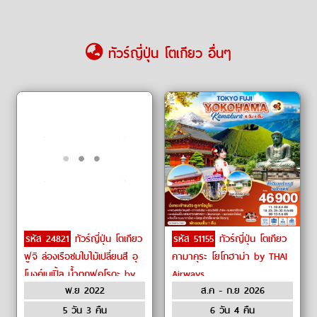
ทัวร์ญี่ปุ่น โตเกียว อื่นๆ
รหัส 24821
ทัวร์ญี่ปุ่น โตเกียว
รหัส 51155
ทัวร์ญี่ปุ่น โตเกียว
ฟูจิ ล่องเรือชมใบไม้เปลี่ยนสี อุ
คามาคุระ โยโกฮาม่า by THAI
โมงค์เมเปิ้ล น้ำตกฟุคุโรดะ by
Airways
พ.ย 2022
ส.ค - ก.ย 2026
Air Asia X
5 วัน 3 คืน
6 วัน 4 คืน