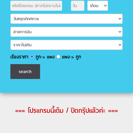
เรียงราคา
ถูก-> แพง
แพง-> ถูก
=== โปรแกรมนี้เต็ม / ปิดกรุ๊ปแล้วค่ะ ===