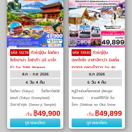
รหัส 51278
ทัวร์ญี่ปุ่น โตเกียว
รหัส 51930
ทัวร์ญี่ปุ่น
โยโกฮาม่า โอซาก้า อุจิ นาโก
ฮอกไกโด อาซาฮิกาว่า นิงเกิ้ล
ย่า by THAI Airways
เทอเรส คลองโอตารุ by Air
ส.ค - ก.ย 2026
ธ.ค 2026
Asia X
6 วัน 4 คืน
6 วัน 4 คืน
โตเกียว (Tokyo) ㆍ โตเกียวดิสนีย์
หมู่บ้านนิงเกิ้ลเทอเรส (Ningle
แลนด์ (Tokyo Disneyland) ㆍ
Terrace) ㆍ ลานสกีชิกิไซ โนะ
วัดอาซากุสะ (Senso-ji Temple)
โอกะ (Shikisai no Oka Snow
ㆍ อิออนมอลล์ นาริตะ (AEON
Activity Area) ㆍ สวนสัตว์อาซา
฿
49,900
฿
49,899
เริ่ม
เริ่ม
Mall Narita) ㆍ โยโกฮาม่า
ฮิยาม่า (Asahiyama Zoo) ㆍ
ดูรายละเอียด
ดูรายละเอียด
(Yokohama) ㆍ MINATO MIRAI
โรงงานช็อกโ