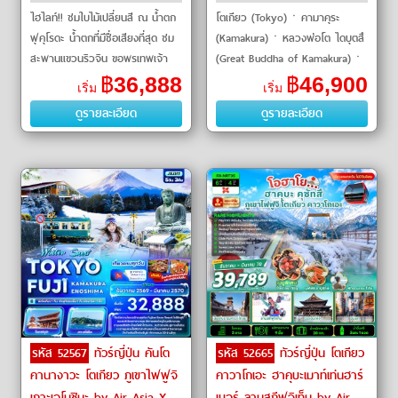
ไฮไลท์!! ชมใบไม้เปลี่ยนสี ณ น้ำตก
โตเกียว (Tokyo)ㆍคามาคุระ
ฟุคุโรดะ น้ำตกที่มีชื่อเสียงที่สุด ชม
(Kamakura)ㆍหลวงพ่อโต ไดบุตสึ
สะพานแขวนริวจิน ขอพรเทพเจ้า
(Great Buddha of Kamakura)ㆍ
ณ ศาลเจ้
เกาะเอโนชิมะ (Enoshima Island)
฿
36,888
฿
46,900
เริ่ม
เริ่ม
ㆍภูเขาโอมูโระ (Mount Omuro)
ดูรายละเอียด
ดูรายละเอียด
ㆍกระเช้าภูเขาโ�
รหัส 52567
ทัวร์ญี่ปุ่น คันโต
รหัส 52665
ทัวร์ญี่ปุ่น โตเกียว
คานางาวะ โตเกียว ภูเขาไฟฟูจิ
คาวาโกเอะ ฮาคุบะเมาท์เท่นฮาร์
เกาะเอโนชิมะ by Air Asia X
เบอร์ ลานสกีฟูจิเท็น by Air