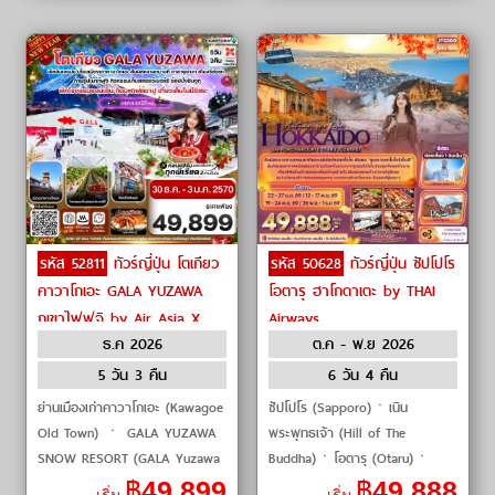
รหัส 52811
ทัวร์ญี่ปุ่น โตเกียว
รหัส 50628
ทัวร์ญี่ปุ่น ซัปโปโร
คาวาโกเอะ GALA YUZAWA
โอตารุ ฮาโกดาเตะ by THAI
ภูเขาไฟฟูจิ by Air Asia X
Airways
ธ.ค 2026
ต.ค - พ.ย 2026
5 วัน 3 คืน
6 วัน 4 คืน
ย่านเมืองเก่าคาวาโกเอะ (Kawagoe
ซัปโปโร (Sapporo)ㆍเนิน
Old Town) ㆍ GALA YUZAWA
พระพุทธเจ้า (Hill of The
SNOW RESORT (GALA Yuzawa
Buddha)ㆍโอตารุ (Otaru)ㆍ
Snow Resort) ㆍ กิจกรรมเก็บสต
คลองสายวัฒนธรรมโอตารุ (Otaru
฿
49,899
฿
49,888