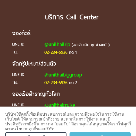
บริการ Call Center
จองทัวร์
@unithaitrip
LINE ID
(อย่าลืมเติม @ ข้างหน้า)
02-234-5936
TEL
กด 1
จัดกรุ๊ปเหมา/ส่วนตัว
@unithaibiggroup
LINE ID
02-234-5936
TEL
กด 2
จองเรือสำราญทั่วโลก
@unithaicruise
LINE ID
บริษัทใช้คุกกี้เพื่อเพิ่มประสบการณ์และความพึงพอใจในการใช้งาน
ร้องเรียน
เว็บไซต์ ให้สามารถเข้าถึงง่าย สะดวกในการใช้งาน และมี
ประสิทธิภาพยิ่งขึ้น การกด “ยอมรับ” ถือว่าคุณได้อนุญาตให้เราใช้คุกกี้
@unithaicare
LINE ID
ตามนโยบายคุกกี้ของบริษัท
จองทัวร
TEL