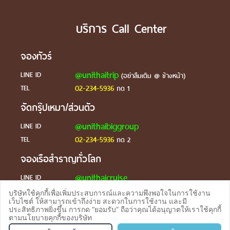
บริการ Call Center
จองทัวร์
@unithaitrip
LINE ID
(อย่าลืมเติม @ ข้างหน้า)
02-234-5936
TEL
กด 1
จัดกรุ๊ปเหมา/ส่วนตัว
@unithaibiggroup
LINE ID
02-234-5936
TEL
กด 2
จองเรือสำราญทั่วโลก
@unithaicruise
LINE ID
บริษัทใช้คุกกี้เพื่อเพิ่มประสบการณ์และความพึงพอใจในการใช้งาน
ร้องเรียน
เว็บไซต์ ให้สามารถเข้าถึงง่าย สะดวกในการใช้งาน และมี
ประสิทธิภาพยิ่งขึ้น การกด “ยอมรับ” ถือว่าคุณได้อนุญาตให้เราใช้คุกกี้
@unithaicare
LINE ID
ตามนโยบายคุกกี้ของบริษัท
จองทัวร
TEL