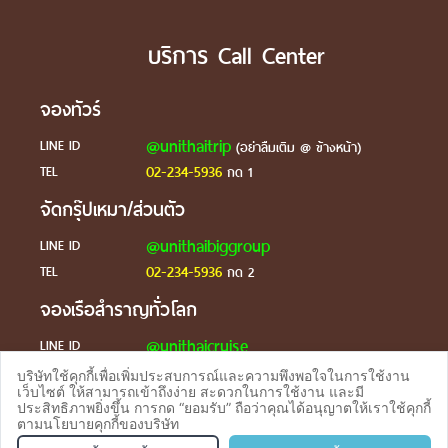
บริการ Call Center
จองทัวร์
@unithaitrip
LINE ID
(อย่าลืมเติม @ ข้างหน้า)
02-234-5936
TEL
กด 1
จัดกรุ๊ปเหมา/ส่วนตัว
@unithaibiggroup
LINE ID
02-234-5936
TEL
กด 2
จองเรือสำราญทั่วโลก
@unithaicruise
LINE ID
บริษัทใช้คุกกี้เพื่อเพิ่มประสบการณ์และความพึงพอใจในการใช้งาน
ร้องเรียน
เว็บไซต์ ให้สามารถเข้าถึงง่าย สะดวกในการใช้งาน และมี
ประสิทธิภาพยิ่งขึ้น การกด “ยอมรับ” ถือว่าคุณได้อนุญาตให้เราใช้คุกกี้
@unithaicare
LINE ID
ตามนโยบายคุกกี้ของบริษัท
จองทัวร
TEL