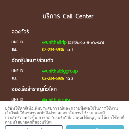
บริการ Call Center
จองทัวร์
@unithaitrip
LINE ID
(อย่าลืมเติม @ ข้างหน้า)
02-234-5936
TEL
กด 1
จัดกรุ๊ปเหมา/ส่วนตัว
@unithaibiggroup
LINE ID
02-234-5936
TEL
กด 2
จองเรือสำราญทั่วโลก
@unithaicruise
LINE ID
บริษัทใช้คุกกี้เพื่อเพิ่มประสบการณ์และความพึงพอใจในการใช้งาน
ร้องเรียน
เว็บไซต์ ให้สามารถเข้าถึงง่าย สะดวกในการใช้งาน และมี
ประสิทธิภาพยิ่งขึ้น การกด “ยอมรับ” ถือว่าคุณได้อนุญาตให้เราใช้คุกกี้
@unithaicare
LINE ID
ตามนโยบายคุกกี้ของบริษัท
จองทัวร
TEL