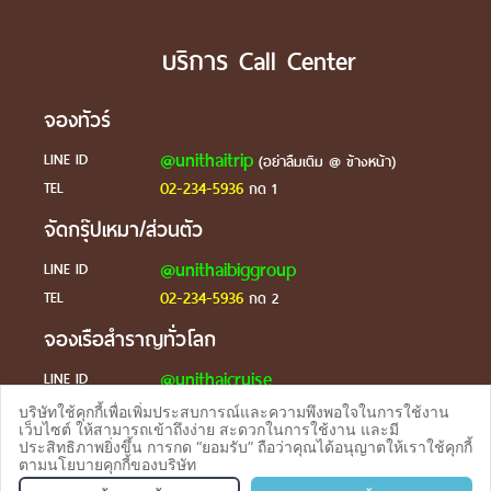
บริการ Call Center
จองทัวร์
@unithaitrip
LINE ID
(อย่าลืมเติม @ ข้างหน้า)
02-234-5936
TEL
กด 1
จัดกรุ๊ปเหมา/ส่วนตัว
@unithaibiggroup
LINE ID
02-234-5936
TEL
กด 2
จองเรือสำราญทั่วโลก
@unithaicruise
LINE ID
บริษัทใช้คุกกี้เพื่อเพิ่มประสบการณ์และความพึงพอใจในการใช้งาน
ร้องเรียน
เว็บไซต์ ให้สามารถเข้าถึงง่าย สะดวกในการใช้งาน และมี
ประสิทธิภาพยิ่งขึ้น การกด “ยอมรับ” ถือว่าคุณได้อนุญาตให้เราใช้คุกกี้
@unithaicare
LINE ID
ตามนโยบายคุกกี้ของบริษัท
จองทัวร
TEL