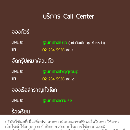
บริการ Call Center
จองทัวร์
@unithaitrip
LINE ID
(อย่าลืมเติม @ ข้างหน้า)
02-234-5936
TEL
กด 1
จัดกรุ๊ปเหมา/ส่วนตัว
@unithaibiggroup
LINE ID
02-234-5936
TEL
กด 2
จองเรือสำราญทั่วโลก
@unithaicruise
LINE ID
ร้องเรียน
@unithaicare
LINE ID
บริษัทใช้คุกกี้เพื่อเพิ่มประสบการณ์และความพึงพอใจในการใช้งาน
เว็บไซต์ ให้สามารถเข้าถึงง่าย สะดวกในการใช้งาน และมี