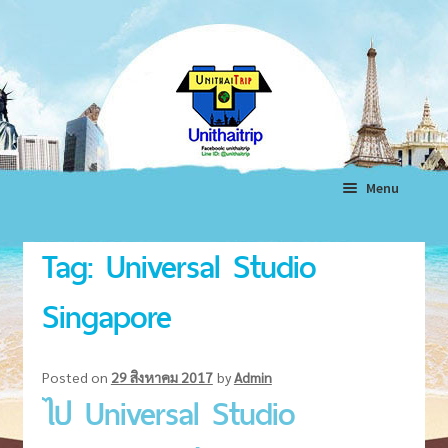
Skip
Skip
to
to
navigation
content
Menu
หน้าแรก
Tag:
Universal Studio
ทัวร์ต่างประเทศ
Expand
Singapore
child
ทัวร์ในประเทศ
Expand
menu
child
แพ็คเกจทัวร์
Expand
menu
Posted on
29 สิงหาคม 2017
by
Admin
child
ไป Universal Studio
โรงแรม
Expand
menu
child