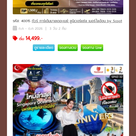
รหัส: 40015
ทัวร์ การ์เด้นบายเดอะเบย์ ยูนิเวอร์แซล เมอร์ไลอ้อน by Scoot
ก.ค - ต.ค 2026 | 3 วัน 2 คืน
14,499.-
เริ่ม
ดูรายละเอียด
จองทางเวบ
จองทาง Line