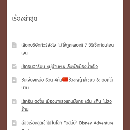
เรื่องล่าสุด
เลือกบริษัททัวร์ยังไง ไม่ให้ถูกหลอก!! 7 วิธีเช็กก่อนโอน
เงิน
เช็คอินฮาร์บิน หมู่บ้านหิมะ สัมผัสเมืองน้ำแข็ง
ซินเจียงเหนือ 6วัน 4คืน
ช่วงหญ้าสีเขียว & ดอกไม้
บาน
เช็คอิน ฉงชิ่ง เมืองมาแรงแดนมังกร 5วัน 3คืน ไม่ลง
ร้าน
ล่องเรือหลุดเข้าไปในโลก “ดิสนีย์” Disney Adventure