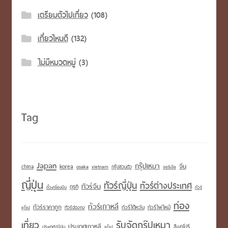
เตรียมตัวไปเที่ยว
(108)
เที่ยวไหนดี
(132)
ไม่มีหมวดหมู่
(3)
Tag
Japan
กรุ๊ปเหมา
korea
จีน
china
osaka
vietnam
กรุ๊ปส่วนตัว
จอร์เจีย
ญี่ปุ่น
ทัวร์ญี่ปุ่น
ทัวร์ต่างประเทศ
ทัวร์จีน
ตุรกี
ตั๋วเครื่องบิน
ทัวร์
ท่อง
ทัวร์เกาหลี
ทัวร์ราคาถูก
ทัวร์ไต้หวัน
ทัวร์ไฟไหม้
ทัวร์ฮ่องกง
ยุโรป
เที่ยว
รับจัดกรุ๊ปเหมา
ประเทศเกาหลี
สิงคโปร์
ประเทศญี่ปุ่น
ยุโรป