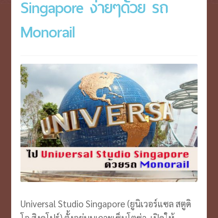
Singapore ง่ายๆด้วย รถ
VOUCHER บุฟเฟ่ต์ ล่องเรือ
Expand
menu
child
Monorail
ตั๋วเครื่องบิน/รถ
Expand
menu
child
บินตรงเชียงใหม่
menu
ประกันเ/ไวไฟ/เล้านจ์
Expand
child
รีวิว
Expand
menu
child
ประวัติบริษัท
Expand
menu
child
menu
Universal Studio Singapore (ยูนิเวอร์แซล สตูดิ
โอ สิงคโปร์) ตั้งอยู่บนเกาะเซ็นโตซ่า เปิดให้