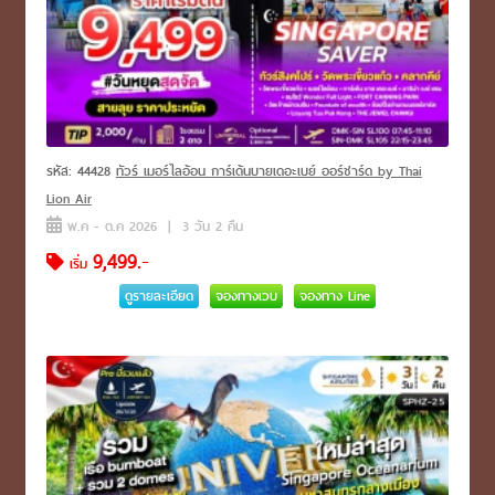
รหัส: 44428
ทัวร์ เมอร์ไลอ้อน การ์เด้นบายเดอะเบย์ ออร์ชาร์ด by Thai
Lion Air
พ.ค - ต.ค 2026 | 3 วัน 2 คืน
9,499.-
เริ่ม
ดูรายละเอียด
จองทางเวบ
จองทาง Line