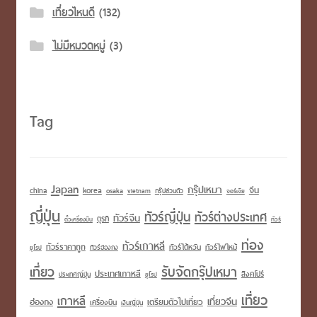
เที่ยวไหนดี
(132)
ไม่มีหมวดหมู่
(3)
Tag
Japan
กรุ๊ปเหมา
korea
จีน
china
osaka
vietnam
กรุ๊ปส่วนตัว
จอร์เจีย
ญี่ปุ่น
ทัวร์ญี่ปุ่น
ทัวร์ต่างประเทศ
ทัวร์จีน
ตุรกี
ตั๋วเครื่องบิน
ทัวร์
ท่อง
ทัวร์เกาหลี
ทัวร์ราคาถูก
ทัวร์ไต้หวัน
ทัวร์ไฟไหม้
ทัวร์ฮ่องกง
ยุโรป
เที่ยว
รับจัดกรุ๊ปเหมา
ประเทศเกาหลี
สิงคโปร์
ประเทศญี่ปุ่น
ยุโรป
เที่ยว
เกาหลี
เที่ยวจีน
เตรียมตัวไปเที่ยว
ฮ่องกง
เครื่องบิน
เงินญี่ปุ่น