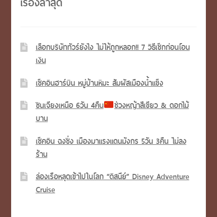
เรื่องล่าสุด
เลือกบริษัททัวร์ยังไง ไม่ให้ถูกหลอก!! 7 วิธีเช็กก่อนโอน
เงิน
เช็คอินฮาร์บิน หมู่บ้านหิมะ สัมผัสเมืองน้ำแข็ง
ซินเจียงเหนือ 6วัน 4คืน
ช่วงหญ้าสีเขียว & ดอกไม้
บาน
เช็คอิน ฉงชิ่ง เมืองมาแรงแดนมังกร 5วัน 3คืน ไม่ลง
ร้าน
ล่องเรือหลุดเข้าไปในโลก “ดิสนีย์” Disney Adventure
Cruise