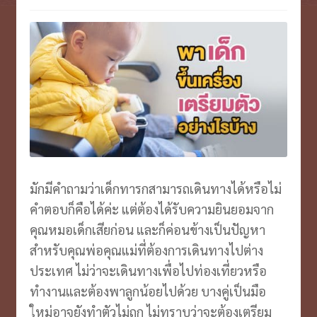
VOUCHER บุฟเฟ่ต์ ล่องเรือ
Expand
menu
child
ตั๋วเครื่องบิน/รถ
Expand
menu
child
บินตรงเชียงใหม่
menu
ประกันเ/ไวไฟ/เล้านจ์
Expand
child
รีวิว
Expand
menu
child
ประวัติบริษัท
Expand
menu
มักมีคำถามว่าเด็กทารกสามารถเดินทางได้หรือไม่
child
คำตอบก็คือได้ค่ะ แต่ต้องได้รับความยินยอมจาก
menu
คุณหมอเด็กเสียก่อน และก็ค่อนข้างเป็นปัญหา
สำหรับคุณพ่อคุณแม่ที่ต้องการเดินทางไปต่าง
ประเทศ ไม่ว่าจะเดินทางเพื่อไปท่องเที่ยวหรือ
ทำงานและต้องพาลูกน้อยไปด้วย บางคู่เป็นมือ
ใหม่อาจยังทำตัวไม่ถูก ไม่ทราบว่าจะต้องเตรียม