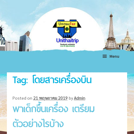
Skip
Skip
to
to
navigation
content
Menu
หน้าแรก
Tag:
โดยสารเครื่องบิน
ทัวร์ต่างประเทศ
Expand
child
ทัวร์ในประเทศ
Expand
Posted on
21 พฤษภาคม 2019
by
Admin
menu
พาเด็กขึ้นเครื่อง เตรียม
child
แพ็คเกจทัวร์
Expand
menu
child
ตัวอย่างไรบ้าง
โรงแรม
Expand
menu
child