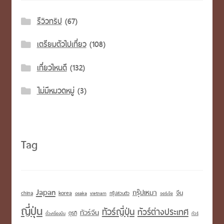
รีวิวทริป
(67)
เตรียมตัวไปเที่ยว
(108)
เที่ยวไหนดี
(132)
ไม่มีหมวดหมู่
(3)
Tag
Japan
กรุ๊ปเหมา
korea
จีน
china
osaka
vietnam
กรุ๊ปส่วนตัว
จอร์เจีย
ญี่ปุ่น
ทัวร์ญี่ปุ่น
ทัวร์ต่างประเทศ
ทัวร์จีน
ตุรกี
ตั๋วเครื่องบิน
ทัวร์