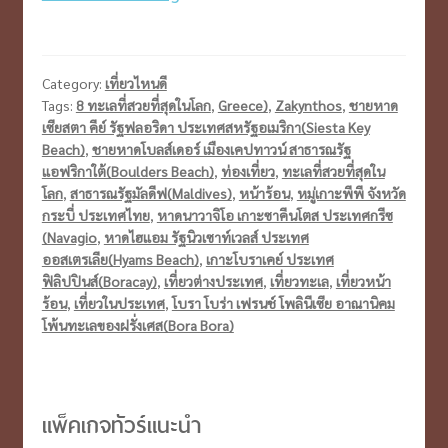
ถ่าย
รูป
สวยๆ
Category:
เที่ยวไหนดี
กับ
Tags:
8 ทะเลที่สวยที่สุดในโลก
,
Greece)
,
Zakynthos
,
ชายหาด
เซียสตา คีย์ รัฐฟลอริดา ประเทศสหรัฐอเมริกา(Siesta Key
8
Beach)
,
ชายหาดโบลส์เดอร์ เมืองเคปทาวน์ สาธารณรัฐ
ทะเล
แอฟริกาใต้(Boulders Beach)
,
ท่องเที่ยว
,
ทะเลที่สวยที่สุดใน
ที่
โลก
,
สาธารณรัฐมัลดีฟ(Maldives)
,
หน้าร้อน
,
หมู่เกาะพีพี จังหวัด
กระบี่ ประเทศไทย
,
หาดนาวาจิโอ เกาะซาคีนโตส ประเทศกรีซ
สวย
(Navagio
,
หาดไฮแอม รัฐนิวเซาท์เวลส์ ประเทศ
ที่สุด
ออสเตรเลีย(Hyams Beach)
,
เกาะโบราเคย์ ประเทศ
ใน
ฟิลิปปินส์(Boracay)
,
เที่ยวต่างประเทศ
,
เที่ยวทะเล
,
เที่ยวหน้า
ร้อน
,
เที่ยวในประเทศ
,
โบรา โบร่า เฟรนช์ โพลินีเซีย อาณานิคม
โลก
โพ้นทะเลของฝรั่งเศส(Bora Bora)
แพ็คเกจทัวร์แนะนำ