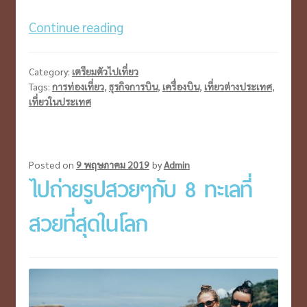
ธุรกิจ
Continue reading
การ
บิน
Category:
เตรียมตัวไปเที่ยว
ขาดทุน
Tags:
การท่องเที่ยว
,
ธุรกิจการบิน
,
เครื่องบิน
,
เที่ยวต่างประเทศ
,
เที่ยวในประเทศ
ครั้ง
ใหญ่
ที่สุด
ใน
Posted on
9 พฤษภาคม 2019
by
Admin
ไปถ่ายรูปสวยๆกับ 8 ทะเลที่
ประวัติศาสตร์
สวยที่สุดในโลก