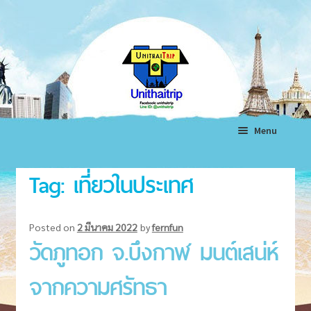
Skip
Skip
to
to
navigation
content
Menu
หน้าแรก
Tag:
เที่ยวในประเทศ
ทัวร์ต่างประเทศ
Expand
child
ทัวร์ในประเทศ
Expand
Posted on
2 มีนาคม 2022
by
fernfun
menu
วัดภูทอก จ.บึงกาฬ มนต์เสน่ห์
child
แพ็คเกจทัวร์
Expand
menu
child
จากความศรัทธา
โรงแรม
Expand
menu
child