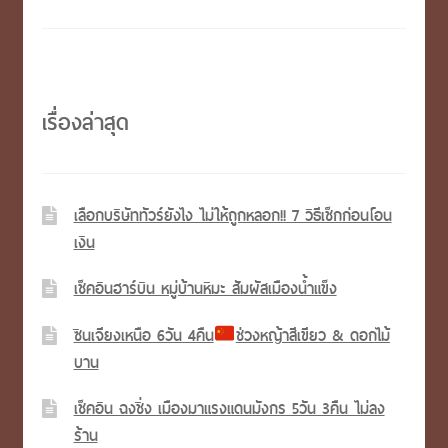
เรื่องล่าสุด
เลือกบริษัททัวร์ยังไง ไม่ให้ถูกหลอก!! 7 วิธีเช็กก่อนโอน
เงิน
เช็คอินฮาร์บิน หมู่บ้านหิมะ สัมผัสเมืองน้ำแข็ง
ซินเจียงเหนือ 6วัน 4คืน
ช่วงหญ้าสีเขียว & ดอกไม้
บาน
เช็คอิน ฉงชิ่ง เมืองมาแรงแดนมังกร 5วัน 3คืน ไม่ลง
ร้าน