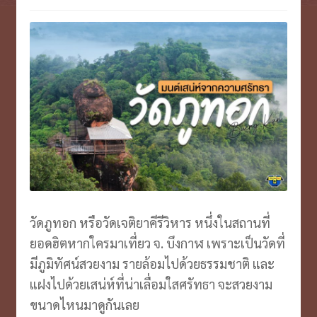
VOUCHER บุฟเฟ่ต์ ล่องเรือ
Expand
menu
child
ตั๋วเครื่องบิน/รถ
Expand
menu
child
บินตรงเชียงใหม่
menu
ประกันเ/ไวไฟ/เล้านจ์
Expand
child
รีวิว
Expand
menu
child
ประวัติบริษัท
Expand
menu
child
menu
วัดภูทอก หรือวัดเจติยาคีรีวิหาร หนึ่งในสถานที่
ยอดฮิตหากใครมาเที่ยว จ. บึงกาฬ เพราะเป็นวัดที่
มีภูมิทัศน์สวยงาม รายล้อมไปด้วยธรรมชาติ และ
แฝงไปด้วยเสน่ห์ที่น่าเลื่อมใสศรัทธา จะสวยงาม
ขนาดไหนมาดูกันเลย