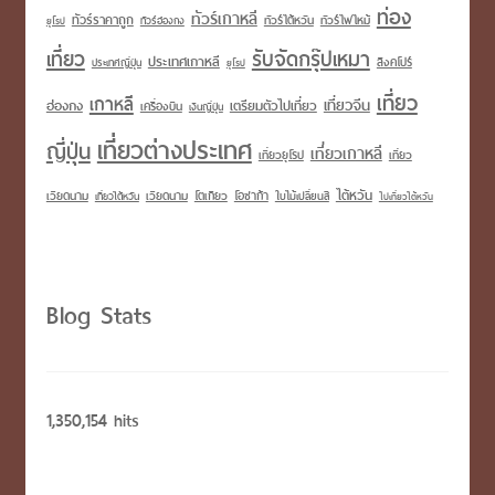
ท่อง
ทัวร์เกาหลี
ทัวร์ราคาถูก
ทัวร์ไต้หวัน
ทัวร์ไฟไหม้
ทัวร์ฮ่องกง
ยุโรป
เที่ยว
รับจัดกรุ๊ปเหมา
ประเทศเกาหลี
สิงคโปร์
ประเทศญี่ปุ่น
ยุโรป
เที่ยว
เกาหลี
เที่ยวจีน
เตรียมตัวไปเที่ยว
ฮ่องกง
เครื่องบิน
เงินญี่ปุ่น
เที่ยวต่างประเทศ
ญี่ปุ่น
เที่ยวเกาหลี
เที่ยวยุโรป
เที่ยว
ไต้หวัน
เวียดนาม
โอซาก้า
เวียดนาม
โตเกียว
เที่ยวไต้หวัน
ใบไม้เปลี่ยนสี
ไปเที่ยวไต้หวัน
Blog Stats
1,350,154 hits