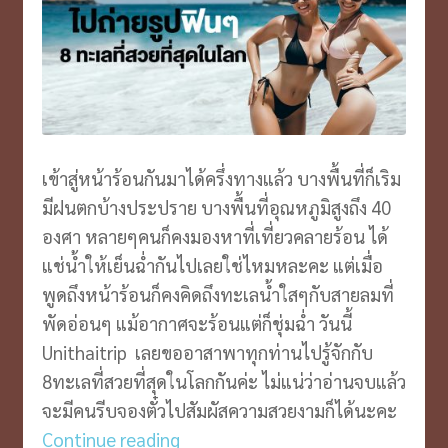
เข้าสู่หน้าร้อนกันมาได้ครึ่งทางแล้ว บางพื้นที่ก็เริม
มีฝนตกบ้างประปราย บางพื้นที่อุณหภูมิสูงถึง 40
องศา หลายๆคนก็คงมองหาที่เที่ยวคลายร้อน ได้
แช่น้ำให้เย็นฉ่ำกันไปเลยใช่ไหมหละคะ แต่เมื่อ
พูดถึงหน้าร้อนก็คงคิดถึงทะเลน้ำใสๆกับสายลมที่
พัดอ่อนๆ แม้อากาศจะร้อนแต่ก็ชุ่มฉ่ำ วันนี้
Unithaitrip เลยขออาสาพาทุกท่านไปรู้จักกับ
8ทะเลที่สวยที่สุดในโลกกันค่ะ ไม่แน่ว่าอ่านจบแล้ว
จะมีคนรีบจองตั๋วไปสัมผัสความสวยงามก็ได้นะคะ
ไป
Continue reading