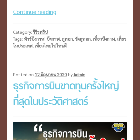
วัด
Continue reading
ภู
ทอก
Category:
รีวิวทริป
จ.บึงกาฬ
Tags:
ทัวร์บึงกาฬ
,
บึงกาฬ
,
ภูทอก
,
วัดภูทอก
,
เที่ยวบึงกาฬ
,
เที่ยว
ในประเทศ
,
เที่ยวไทยไปไหนดี
มนต์
เสน่ห์
จาก
ความ
Posted on
12 มิถุนายน 2020
by
Admin
ธุรกิจการบินขาดทุนครั้งใหญ่
ศรัทธา
ที่สุดในประวัติศาสตร์