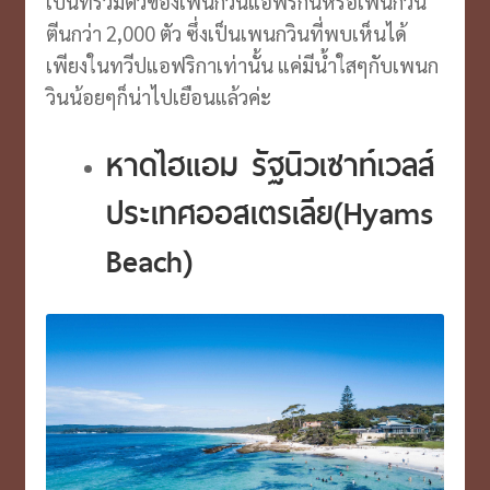
เป็นที่รวมตัวของเพนกวินแอฟริกันหรือเพนกวิน
ตีนกว่า 2,000 ตัว ซึ่งเป็นเพนกวินที่พบเห็นได้
เพียงในทวีปแอฟริกาเท่านั้น แค่มีน้ำใสๆกับเพนก
วินน้อยๆก็น่าไปเยือนแล้วค่ะ
หาดไฮแอม รัฐนิวเซาท์เวลส์
ประเทศออสเตรเลีย(Hyams
Beach)