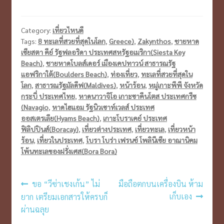
Category:
เที่ยวไหนดี
Tags:
8 ทะเลที่สวยที่สุดในโลก
,
Greece)
,
Zakynthos
,
ชายหาด
เซียสตา คีย์ รัฐฟลอริดา ประเทศสหรัฐอเมริกา(Siesta Key
Beach)
,
ชายหาดโบลส์เดอร์ เมืองเคปทาวน์ สาธารณรัฐ
แอฟริกาใต้(Boulders Beach)
,
ท่องเที่ยว
,
ทะเลที่สวยที่สุดใน
โลก
,
สาธารณรัฐมัลดีฟ(Maldives)
,
หน้าร้อน
,
หมู่เกาะพีพี จังหวัด
กระบี่ ประเทศไทย
,
หาดนาวาจิโอ เกาะซาคีนโตส ประเทศกรีซ
(Navagio
,
หาดไฮแอม รัฐนิวเซาท์เวลส์ ประเทศ
ออสเตรเลีย(Hyams Beach)
,
เกาะโบราเคย์ ประเทศ
ฟิลิปปินส์(Boracay)
,
เที่ยวต่างประเทศ
,
เที่ยวทะเล
,
เที่ยวหน้า
ร้อน
,
เที่ยวในประเทศ
,
โบรา โบร่า เฟรนช์ โพลินีเซีย อาณานิคม
โพ้นทะเลของฝรั่งเศส(Bora Bora)
เมนู
Previous
Next
ขอ “วีซ่าเชงเก้น” ไม่
มือถือตกบนเครื่องบิน ห้าม
post:
post:
เก็บเอง
ยาก เตรียมเอกสารให้ครบก็
นำทาง
ผ่านฉลุย