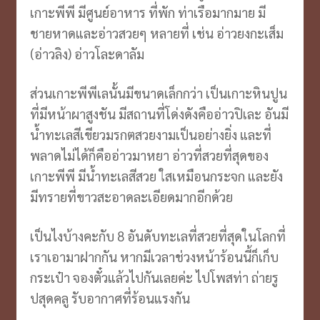
เกาะพีพี มีศูนย์อาหาร ที่พัก ท่าเรือมากมาย มี
ชายหาดและอ่าวสวยๆ หลายที่ เช่น อ่าวยงกะเส็ม
(อ่าวลิง) อ่าวโละดาลัม
ส่วนเกาะพีพีเลนั้นมีขนาดเล็กกว่า เป็นเกาะหินปูน
ที่มีหน้าผาสูงชัน มีสถานที่โด่งดังคืออ่าวปิเละ อันมี
น้ำทะเลสีเขียวมรกตสวยงามเป็นอย่างยิ่ง และที่
พลาดไม่ได้ก็คืออ่าวมาหยา อ่าวที่สวยที่สุดของ
เกาะพีพี มีน้ำทะเลสีสวย ใสเหมือนกระจก และยัง
มีทรายที่ขาวสะอาดละเอียดมากอีกด้วย
เป็นไงบ้างคะกับ 8 อันดับทะเลที่สวยที่สุดในโลกที่
เราเอามาฝากกัน หากมีเวลาช่วงหน้าร้อนนี้ก็เก็บ
กระเป๋า จองตั๋วแล้วไปกันเลยค่ะ ไปโพสท่า ถ่ายรู
ปสุดคลู รับอากาศที่ร้อนแรงกัน