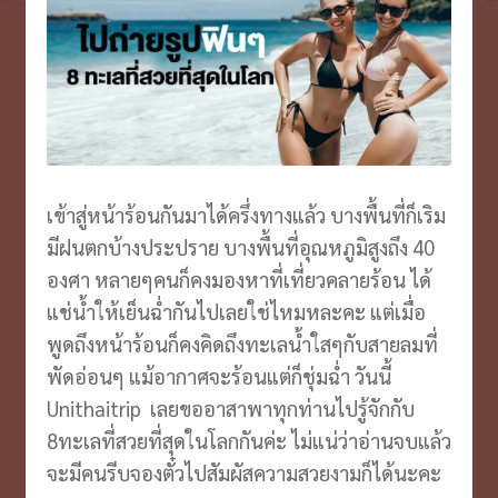
VOUCHER บุฟเฟ่ต์ ล่องเรือ
Expand
menu
child
ตั๋วเครื่องบิน/รถ
Expand
menu
child
บินตรงเชียงใหม่
menu
ประกันเ/ไวไฟ/เล้านจ์
Expand
child
เข้าสู่หน้าร้อนกันมาได้ครึ่งทางแล้ว บางพื้นที่ก็เริม
รีวิว
Expand
menu
มีฝนตกบ้างประปราย บางพื้นที่อุณหภูมิสูงถึง 40
child
ประวัติบริษัท
Expand
องศา หลายๆคนก็คงมองหาที่เที่ยวคลายร้อน ได้
menu
child
แช่น้ำให้เย็นฉ่ำกันไปเลยใช่ไหมหละคะ แต่เมื่อ
menu
พูดถึงหน้าร้อนก็คงคิดถึงทะเลน้ำใสๆกับสายลมที่
พัดอ่อนๆ แม้อากาศจะร้อนแต่ก็ชุ่มฉ่ำ วันนี้
Unithaitrip เลยขออาสาพาทุกท่านไปรู้จักกับ
8ทะเลที่สวยที่สุดในโลกกันค่ะ ไม่แน่ว่าอ่านจบแล้ว
จะมีคนรีบจองตั๋วไปสัมผัสความสวยงามก็ได้นะคะ