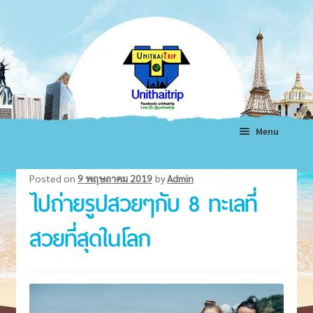
Skip
Skip
to
to
navigation
content
Menu
หน้าแรก
Posted on
9 พฤษภาคม 2019
by
Admin
ไปถ่ายรูปสวยๆกับ 8 ทะเลที่
ทัวร์ต่างประเทศ
Expand
child
ทัวร์ในประเทศ
Expand
สวยที่สุดในโลก
menu
child
แพ็คเกจทัวร์
Expand
menu
child
โรงแรม
Expand
menu
child