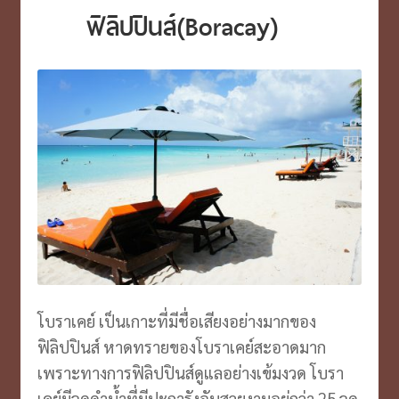
ฟิลิปปินส์(Boracay)
โบราเคย์ เป็นเกาะที่มีชื่อเสียงอย่างมากของ
ฟิลิปปินส์ หาดทรายของโบราเคย์สะอาดมาก
เพราะทางการฟิลิปปินส์ดูแลอย่างเข้มงวด โบรา
เคย์มีจุดดำน้ำที่มีปะการังอันสวยงามอยู่กว่า 25 จุด