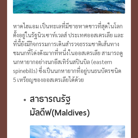
หาดไฮแอม เป็นทะเลที่มีชายหาดขาวที่สุดในโลก
ตั้งอยู่ในรัฐนิวเซาท์เวลส์ ประเทศออสเตรเลีย และ
ที่นี้ยังมีกิจกรรมการเดินสำรวจธรรมชาติเส้นทาง
ชมนกที่โด่งดังมากที่หนึ่งในออสเตรเลีย สามารถดู
นกหายากอย่างนกอีสเทิร์นสปินบิล (eastern
spinebills) ซึ่งเป็นนกหายากที่อยู่บนธนบัตรชนิด
5 เหรียญของออสเตรเลียได้ด้วย
สาธารณรัฐ
มัลดีฟ(Maldives)