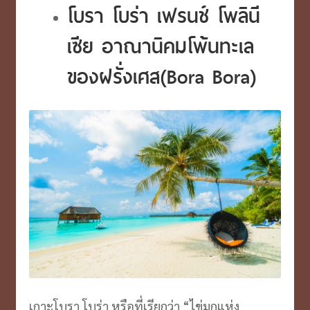
โบรา โบร่า เฟรนช์ โพลินี
เซีย อาณานิคมโพ้นทะเล
ของฝรั่งเศส(Bora Bora)
เกาะโบรา โบร่า หรือที่เรียกว่า “ไข่มุกแห่ง