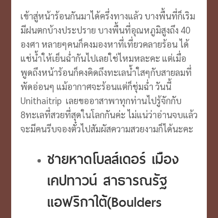
เข้าสู่หน้าร้อนกันมาได้ครึ่งทางแล้ว บางพื้นที่ก็เริม
มีฝนตกบ้างประปราย บางพื้นที่อุณหภูมิสูงถึง 40
องศา หลายๆคนก็คงมองหาที่เที่ยวคลายร้อน ได้
แช่น้ำให้เย็นฉ่ำกันไปเลยใช่ไหมหละคะ แต่เมื่อ
พูดถึงหน้าร้อนก็คงคิดถึงทะเลน้ำใสๆกับสายลมที่
พัดอ่อนๆ แม้อากาศจะร้อนแต่ก็ชุ่มฉ่ำ วันนี้
Unithaitrip เลยขออาสาพาทุกท่านไปรู้จักกับ
8ทะเลที่สวยที่สุดในโลกกันค่ะ ไม่แน่ว่าอ่านจบแล้ว
จะมีคนรีบจองตั๋วไปสัมผัสความสวยงามก็ได้นะคะ
ชายหาดโบลส์เดอร์ เมือง
เคปทาวน์ สาธารณรัฐ
แอฟริกาใต้(Boulders