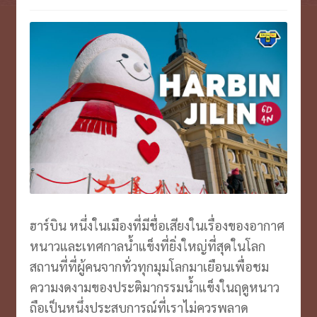
VOUCHER บุฟเฟ่ต์ ล่องเรือ
Expand
menu
child
ตั๋วเครื่องบิน/รถ
Expand
menu
child
บินตรงเชียงใหม่
menu
ประกันเ/ไวไฟ/เล้านจ์
Expand
child
รีวิว
Expand
menu
child
ประวัติบริษัท
Expand
menu
child
menu
ฮาร์บิน หนึ่งในเมืองที่มีชื่อเสียงในเรื่องของอากาศ
หนาวและเทศกาลน้ำแข็งที่ยิ่งใหญ่ที่สุดในโลก
สถานที่ที่ผู้คนจากทั่วทุกมุมโลกมาเยือนเพื่อชม
ความงดงามของประติมากรรมน้ำแข็งในฤดูหนาว
ถือเป็นหนึ่งประสบการณ์ที่เราไม่ควรพลาด