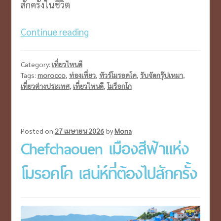
สักครั้งในชีวิต
Morocco
Continue reading
โม
รอค
Category:
เที่ยวไหนดี
โค
Tags:
morocco
,
ท่องเที่ยว
,
ทัวร์โมรอคโค
,
รับจัดกรุ๊ปเหมา
,
เที่ยวต่างประเทศ
,
เที่ยวไหนดี
,
โมร็อกโก
ดิน
แดน
มนต์
ขลัง
Posted on
27 เมษายน 2026
by
Mona
Chefchaouen เมืองสีฟ้าแห่ง
แห่ง
แอฟริกา
โมรอคโค เสน่ห์ที่ต้องไปสักครั้ง
เหนือ