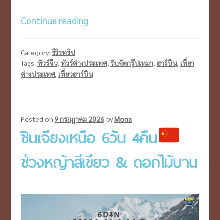
เช็ค
Continue reading
อิน
ฮาร์
Category:
รีวิวทริป
บิน
Tags:
ทัวร์จีน
,
ทัวร์ต่างประเทศ
,
รับจัดกรุ๊ปเหมา
,
ฮาร์บิน
,
เที่ยว
ต่างประเทศ
,
เที่ยวฮาร์บิน
หมู่บ้าน
หิมะ
สัมผัส
เมือง
Posted on
9 กรกฎาคม 2026
by
Mona
ซินเจียงเหนือ 6วัน 4คืน
น้ำ
แข็ง
ช่วงหญ้าสีเขียว & ดอกไม้บาน