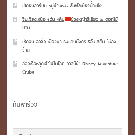
เช็คอินฮาร์บิน หมู่บ้านหิมะ สัมผัสเมืองน้ำแข็ง
ซินเจียงเหนือ 6วัน 4คืน
ช่วงหญ้าสีเขียว & ดอกไม้
บาน
เช็คอิน ฉงชิ่ง เมืองมาแรงแดนมังกร 5วัน 3คืน ไม่ลง
ร้าน
ล่องเรือหลุดเข้าไปในโลก “ดิสนีย์” Disney Adventure
Cruise
ค้นหารีวิว
ค้นหา