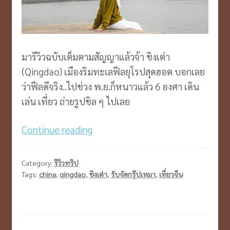
มารีวิวฉบับเต็มตามสัญญาแล้วจ้า ชิงเต่า
(Qingdao) เมืองริมทะเลฟีลยุโรปสุดฮอต บอกเลย
ว่าฟีลดีจริง..ไปช่วง พ.ย.ก็หนาวแล้ว 6 องศา เดิน
เล่น เที่ยว ถ่ายรูปชิล ๆ ไปเลย
ชิง
Continue reading
เต่า
Qingdao
Category:
รีวิวทริป
6วัน
Tags:
china
,
qingdao
,
ชิงเต่า
,
รับจัดกรุ๊ปเหมา
,
เที่ยวจีน
5คืน
คลาส
สิคฟีล