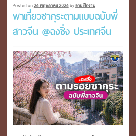
ที่
Posted on
26 พฤษภาคม 2026
by
อาย ฝึกงาน
พาเที่ยวซากุระตามแบบฉบับพี่
ต้อง
ไป
สาวจีน @ฉงชิ่ง ประเทศจีน
ซัก
ครั้ง!