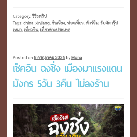
น
เจียง
Category:
รีวิวทริป
เหนือ
Tags:
china
,
xinjiang
,
ซินเจียง
,
ท่องเที่ยว
,
ทัวร์จีน
,
รับจัดกรุ๊ป
เหมา
,
เที่ยวจีน
,
เที่ยวต่างประเทศ
6วัน
4คืน
ช่วง
Posted on
8 กรกฎาคม 2026
by
Mona
เช็คอิน ฉงชิ่ง เมืองมาแรงแดน
หญ้า
สี
มังกร 5วัน 3คืน ไม่ลงร้าน
เขียว
&
ดอกไม้
บาน