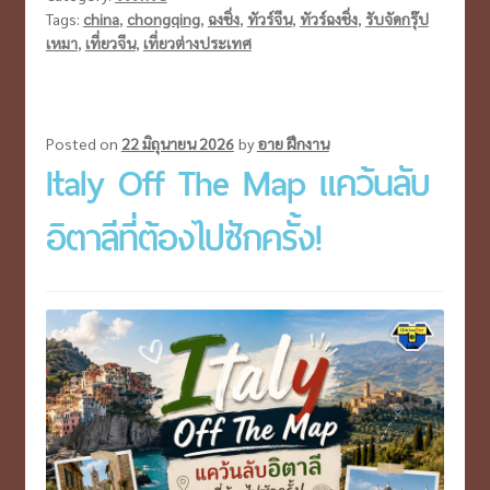
เมือง
Tags:
china
,
chongqing
,
ฉงชิ่ง
,
ทัวร์จีน
,
ทัวร์ฉงชิ่ง
,
รับจัดกรุ๊ป
เหมา
,
เที่ยวจีน
,
เที่ยวต่างประเทศ
มา
แรง
แดน
มังกร
Posted on
22 มิถุนายน 2026
by
อาย ฝึกงาน
Italy Off The Map แคว้นลับ
5วัน
3คืน
อิตาลีที่ต้องไปซักครั้ง!
ไม่
ลง
ร้าน