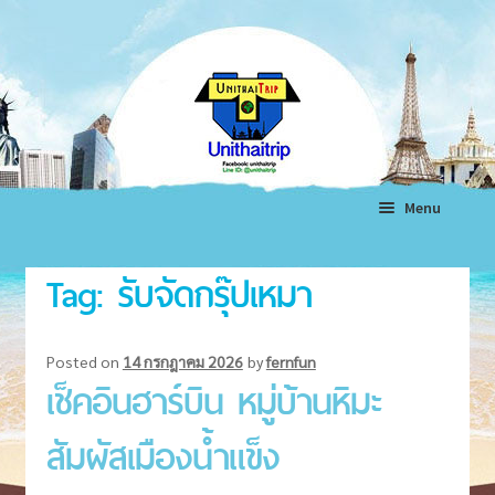
Skip
Skip
to
to
navigation
content
Menu
หน้าแรก
Tag:
รับจัดกรุ๊ปเหมา
ทัวร์ต่างประเทศ
Expand
child
ทัวร์ในประเทศ
Expand
Posted on
14 กรกฎาคม 2026
by
fernfun
menu
เช็คอินฮาร์บิน หมู่บ้านหิมะ
child
แพ็คเกจทัวร์
Expand
menu
child
สัมผัสเมืองน้ำแข็ง
โรงแรม
Expand
menu
child