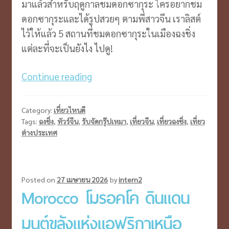
มาแล้วสำหรับฤดูกาลชมดอกซากุระ ใครอยากชม
ดอกซากุระและได้รูปสวยๆ ตามพี่สาวจีน เราลิสต์
ไว้ให้แล้ว 5 สถานที่ชมดอกซากุระในเมืองฉงชิ่ง
แต่ละที่จะเป็นยังไง ไปดู!
พา
Continue reading
เที่ยว
ซากุระ
Category:
เที่ยวไหนดี
ตาม
Tags:
ฉงชิ่ง
,
ทัวร์จีน
,
รับจัดกรุ๊ปเหมา
,
เที่ยวจีน
,
เที่ยวฉงชิ่ง
,
เที่ยว
ต่างประเทศ
แบบ
ฉบับ
พี่
สาว
Posted on
27 เมษายน 2026
by
intern2
Morocco โมรอคโค ดินแดน
จีน
@ฉงชิ่ง
มนต์ขลังแห่งแอฟริกาเหนือ
ประเทศ