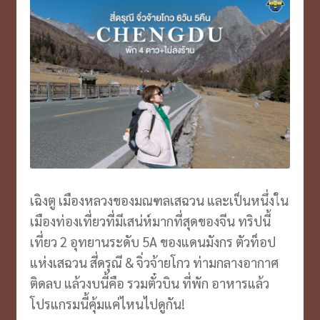
เฉิงตู เมืองหลวงของมณฑลเสฉวน และเป็นหนึ่งใน
เมืองท่องเที่ยวที่มีเสน่ห์มากที่สุดของจีน ทริปนี้
เที่ยว 2 อุทยานระดับ 5A ของแดนมังกร ตัวท็อป
แห่งเสฉวน สี่ดรุณี & จิ่วจ้ายโกว ท่ามกลางอากาศ
ติดลบ แล้วงบนี้คือ รวมตั๋วบิน ที่พัก อาหารแล้ว
โปรแกรมนี้คุ้มแค่ไหนไปดูกัน!