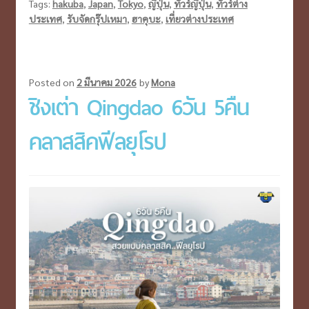
คุบะ
Tags:
hakuba
,
Japan
,
Tokyo
,
ญี่ปุ่น
,
ทัวร์ญี่ปุ่น
,
ทัวร์ต่าง
ประเทศ
,
รับจัดกรุ๊ปเหมา
,
ฮาคุบะ
,
เที่ยวต่างประเทศ
6วัน
4คืน
วิว
หลัก
Posted on
2 มีนาคม 2026
by
Mona
ชิงเต่า Qingdao 6วัน 5คืน
ล้าน..ท่ามกลาง
หุบเขา
คลาสสิคฟีลยุโรป