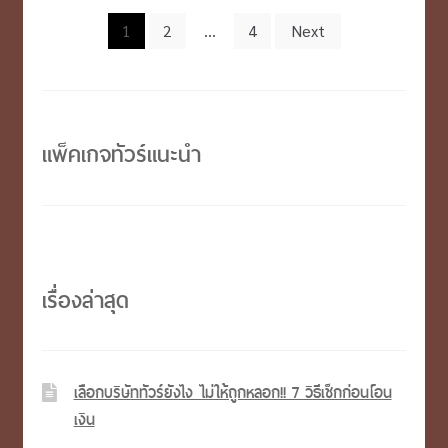
ยุโรป
Posts
1
2
…
4
Next
pagination
แพ็คเกจทัวร์แนะนำ
เรื่องล่าสุด
เลือกบริษัททัวร์ยังไง ไม่ให้ถูกหลอก!! 7 วิธีเช็กก่อนโอน
เงิน