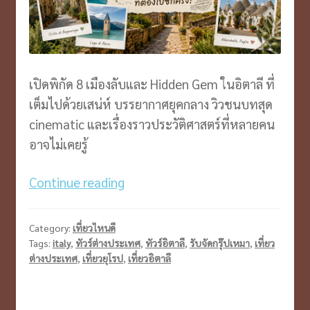
เปิดพิกัด 8 เมืองลับและ Hidden Gem ในอิตาลี ที่
เต็มไปด้วยเสน่ห์ บรรยากาศยุคกลาง วิวชนบทสุด
cinematic และเรื่องราวประวัติศาสตร์ที่หลายคน
อาจไม่เคยรู้
Italy
Continue reading
Off
The
Category:
เที่ยวไหนดี
Map
Tags:
italy
,
ทัวร์ต่างประเทศ
,
ทัวร์อิตาลี
,
รับจัดกรุ๊ปเหมา
,
เที่ยว
ต่างประเทศ
,
เที่ยวยุโรป
,
เที่ยวอิตาลี
แคว้น
ลับ
อิตาลี