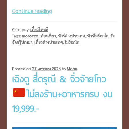
Chefchaouen
Continue reading
เมือง
สี
Category:
เที่ยวไหนดี
ฟ้า
Tags:
morocco
,
ท่องเที่ยว
,
ทัวร์ต่างประเทศ
,
ทัวร์โมร็อกโก
,
รับ
จัดกรุ๊ปเหมา
,
เที่ยวต่างประเทศ
,
โมร็อกโก
แห่ง
โม
รอค
โค
Posted on
27 เมษายน 2026
by
Mona
เฉิงตู สี่ดรุณี & จิ่วจ้ายโกว
เสน่ห์
ที่
ไม่ลงร้าน+อาหารครบ งบ
ต้อง
ไป
19,999.-
สัก
ครั้ง