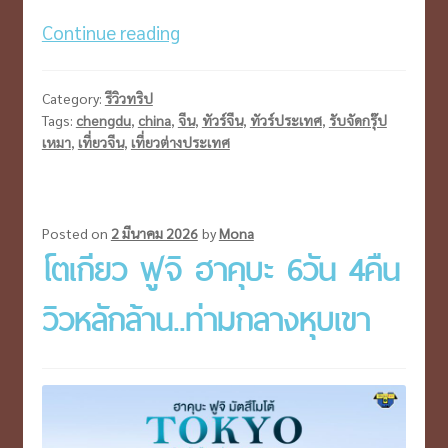
เฉิง
Continue reading
ตู
สี่
Category:
รีวิวทริป
ดรุณี
Tags:
chengdu
,
china
,
จีน
,
ทัวร์จีน
,
ทัวร์ประเทศ
,
รับจัดกรุ๊ป
เหมา
,
เที่ยวจีน
,
เที่ยวต่างประเทศ
&
จิ่ว
จ้า
ยโกว
Posted on
2 มีนาคม 2026
by
Mona
โตเกียว ฟูจิ ฮาคุบะ 6วัน 4คืน
ไม่
วิวหลักล้าน..ท่ามกลางหุบเขา
ลง
ร้าน+อาหาร
ครบ
งบ
19,999.-