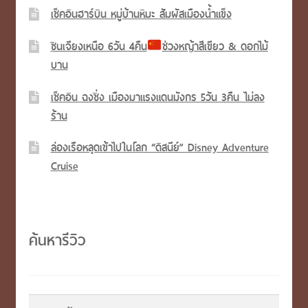
เช็คอินฮาร์บิน หมู่บ้านหิมะ สัมผัสเมืองน้ำแข็ง
ซินเจียงเหนือ 6วัน 4คืน
ช่วงหญ้าสีเขียว & ดอกไม้
บาน
เช็คอิน ฉงชิ่ง เมืองมาแรงแดนมังกร 5วัน 3คืน ไม่ลง
ร้าน
ล่องเรือหลุดเข้าไปในโลก “ดิสนีย์” Disney Adventure
Cruise
ค้นหารีวิว
ค้นหา