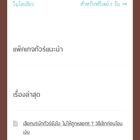
post:
post:
สำหรับฟรีเดย์ 1 วัน
ในโตเกียว
นำทาง
เรื่อง
แพ็คเกจทัวร์แนะนำ
เรื่องล่าสุด
เลือกบริษัททัวร์ยังไง ไม่ให้ถูกหลอก!! 7 วิธีเช็กก่อนโอน
เงิน