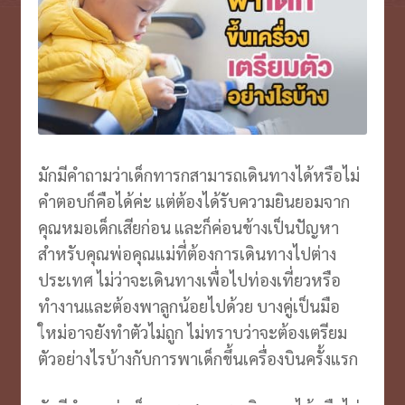
VOUCHER บุฟเฟ่ต์ ล่องเรือ
Expand
menu
child
ตั๋วเครื่องบิน/รถ
Expand
menu
child
บินตรงเชียงใหม่
menu
ประกันเ/ไวไฟ/เล้านจ์
Expand
child
มักมีคำถามว่าเด็กทารกสามารถเดินทางได้หรือไม่
รีวิว
Expand
menu
คำตอบก็คือได้ค่ะ แต่ต้องได้รับความยินยอมจาก
child
ประวัติบริษัท
Expand
คุณหมอเด็กเสียก่อน และก็ค่อนข้างเป็นปัญหา
menu
child
สำหรับคุณพ่อคุณแม่ที่ต้องการเดินทางไปต่าง
menu
ประเทศ ไม่ว่าจะเดินทางเพื่อไปท่องเที่ยวหรือ
ทำงานและต้องพาลูกน้อยไปด้วย บางคู่เป็นมือ
ใหม่อาจยังทำตัวไม่ถูก ไม่ทราบว่าจะต้องเตรียม
ตัวอย่างไรบ้างกับการพาเด็กขึ้นเครื่องบินครั้งแรก