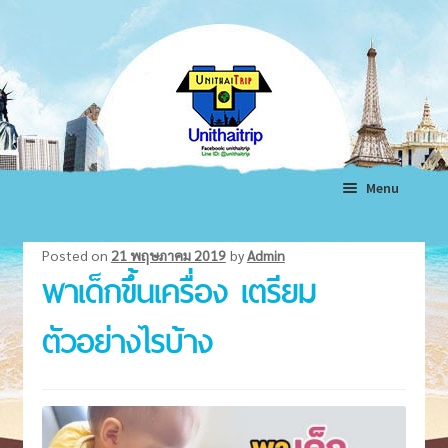
Skip
Skip
to
to
navigation
content
Menu
หน้าแรก
Posted on
21 พฤษภาคม 2019
by
Admin
พาเด็กขึ้นเครื่อง เตรียม
ทัวร์ต่างประเทศ
Expand
child
ทัวร์ในประเทศ
Expand
ตัวอย่างไรบ้าง
menu
child
แพ็คเกจทัวร์
Expand
menu
child
โรงแรม
Expand
menu
child