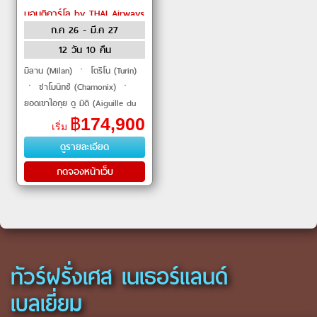
มอนติคาร์โล by THAI Airways
ก.ค 26 - มี.ค 27
12 วัน 10 คืน
มิลาน (Milan) ㆍ โตริโน (Turin)
ㆍ ชาโมนิกซ์ (Chamonix) ㆍ
ยอดเขาไอกุย ดู มิดิ (Aiguille du
Midi) ㆍ ยอดเขามองบลองค์
฿
174,900
เริ่ม
(Mont Blanc) ㆍ อีวัวร์ (Yvoire)
ดูรายละเอียด
ㆍ แอนน์ซี (
กดจองหน้าเว็บ
ทัวร์ฝรั่งเศส เนเธอร์แลนด์
เบลเยี่ยม