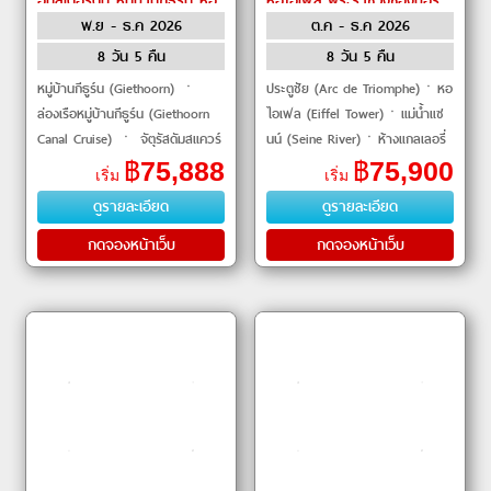
อัมสเตอร์ดัม หมู่บ้านกีธูร์น หอ
หอไอเฟล พระราชวังช็องบอร์
พ.ย - ธ.ค 2026
ต.ค - ธ.ค 2026
ไอเฟล by Emirates
มงต์แซงต์มิเชล บรัสเซลส์
อัมสเตอร์ดัม by Emirates
8 วัน 5 คืน
8 วัน 5 คืน
หมู่บ้านกีธูร์น (Giethoorn) ㆍ
ประตูชัย (Arc de Triomphe)ㆍหอ
ล่องเรือหมู่บ้านกีธูร์น (Giethoorn
ไอเฟล (Eiffel Tower)ㆍแม่น้ำแซ
Canal Cruise) ㆍ จัตุรัสดัมสแควร์
นน์ (Seine River)ㆍห้างแกลเลอรี่
(Dam Square) ㆍ พระราชวังหล
ลาฟาแยตต์ (Galleries Lafayette)
฿
75,888
฿
75,900
เริ่ม
เริ่ม
วงอัมสเตอร์ดั�
ㆍพระราชวังช็องบอร์ (Château
ดูรายละเอียด
ดูรายละเอียด
de Chambord)
กดจองหน้าเว็บ
กดจองหน้าเว็บ