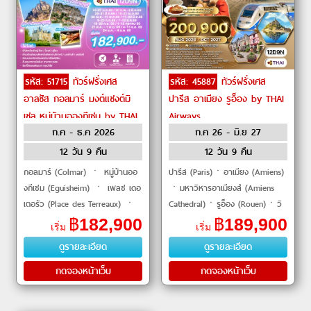
รหัส: 51715
ทัวร์ฝรั่งเศส
รหัส: 45887
ทัวร์ฝรั่งเศส
อาลซัส กอลมาร์ มงต์แซงต์มิ
ปารีส อาเมียง รูอ็อง by THAI
เชล หมู่บ้านอองกีเชม by THAI
Airways
ก.ค - ธ.ค 2026
ก.ค 26 - มิ.ย 27
Airways
12 วัน 9 คืน
12 วัน 9 คืน
กอลมาร์ (Colmar) ㆍ หมู่บ้านออ
ปารีส (Paris)ㆍอาเมียง (Amiens)
งกีเชม (Eguisheim) ㆍ เพลซ เดอ
ㆍมหาวิหารอาเมียงส์ (Amiens
เตอรัว (Place des Terreaux) ㆍ
Cathedral)ㆍรูอ็อง (Rouen)ㆍวิ
ศาลากลางเมืองลียง (Hôtel de
หารนอทเตอดัม เดอ รูอ็อง
฿
182,900
฿
189,900
เริ่ม
เริ่ม
Ville de Lyon) ㆍ โรงละครโอ
(Cathédrale Notre-Dame de
ดูรายละเอียด
ดูรายละเอียด
เปร่าแห่
Rouen)ㆍเอ็ตเรตัต (É
กดจองหน้าเว็บ
กดจองหน้าเว็บ