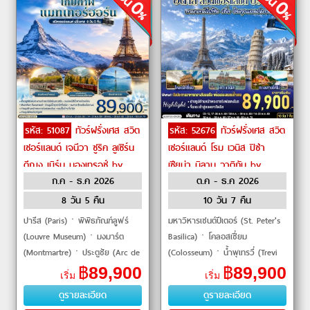
รหัส: 51087
ทัวร์ฝรั่งเศส สวิต
รหัส: 52676
ทัวร์ฝรั่งเศส สวิต
เซอร์แลนด์ เจนีวา ซูริค ลูเซิร์น
เซอร์แลนด์ โรม เวนิส ปิซ่า
ดีฌง เบิร์น มองเทรอซ์ by
เซียน่า มิลาน วาติกัน by
ก.ค - ธ.ค 2026
ต.ค - ธ.ค 2026
Singapore Airlines
Emirates
8 วัน 5 คืน
10 วัน 7 คืน
ปารีส (Paris)ㆍพิพิธภัณฑ์ลูฟร์
มหาวิหารเซนต์ปีเตอร์ (St. Peter's
(Louvre Museum)ㆍมงมาร์ต
Basilica)ㆍโคลอสเซี่ยม
(Montmartre)ㆍประตูชัย (Arc de
(Colosseum)ㆍน้ำพุเทรวี่ (Trevi
Triomphe)ㆍหอไอเฟล (Eiffel
Fountain)ㆍสะพานถอนหายใจ
฿
89,900
฿
89,900
เริ่ม
เริ่ม
Tower)ㆍล่องเรือแม่น้ำแซนน์
(Bridge of Sighs)ㆍจัตุรัสซา
ดูรายละเอียด
ดูรายละเอียด
(Seine River Cruise)ㆍห้�
นมาร์โค (St.