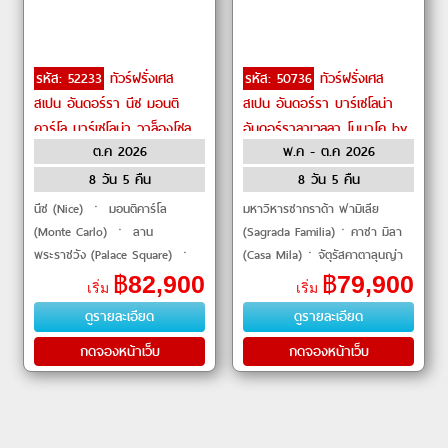
รหัส: 52233
ทัวร์ฝรั่งเศส
รหัส: 50736
ทัวร์ฝรั่งเศส
สเปน อันดอร์รา นีซ มอนติ
สเปน อันดอร์รา บาร์เซโลน่า
คาร์โล บาร์เซโลน่า วาล็องโซล
อันดอร์ราลาเวลลา โมนาโค by
ต.ค 2026
พ.ค - ต.ค 2026
สะพานปงต์ดูการ์ มอนต์เซอร์รัต
Qatar Airways
by Qatar Airways
8 วัน 5 คืน
8 วัน 5 คืน
นีซ (Nice) ㆍ มอนติคาร์โล
มหาวิหารซากราด้า ฟามิเลีย
(Monte Carlo) ㆍ ลาน
(Sagrada Familia)ㆍคาซา มิลา
พระราชวัง (Palace Square) ㆍ
(Casa Mila)ㆍจัตุรัสคาตาลุนญ่า
วิหาร (Cathedral) ㆍ คาสิโน
(Plaça de Catalunya)ㆍมอนต์
฿
82,900
฿
79,900
เริ่ม
เริ่ม
(Casino) ㆍ โรงแรมเดอะปารีส
เซอร์รัต (Montserrat)ㆍมหาวิหาร
ดูรายละเอียด
ดูรายละเอียด
(Hotel de Paris) ㆍ เมืองเก่านีซ
ซาน�
(O
กดจองหน้าเว็บ
กดจองหน้าเว็บ