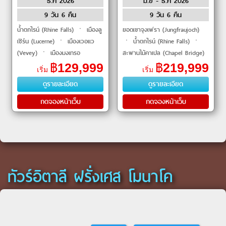
ธ.ค 2026
มิ.ย - ธ.ค 2026
9 วัน 6 คืน
9 วัน 6 คืน
น้ำตกไรน์ (Rhine Falls) ㆍ เมืองลู
ยอดเขาจุงเฟรา (Jungfraujoch)
เซิร์น (Lucerne) ㆍ เมืองเวอแว
ㆍ น้ำตกไรน์ (Rhine Falls) ㆍ
(Vevey) ㆍ เมืองมงเทรอ
สะพานไม้คาเปล (Chapel Bridge)
(Montreux) ㆍ Glacier 3000
ㆍ พระราชวังแวร์ซาย (Palace of
฿
129,999
฿
219,999
เริ่ม
เริ่ม
(Glacier 3000) ㆍ อินเทอร์ลาเคน
Versailles) ㆍ ล่องเรือแม่น้ำแซน
ดูรายละเอียด
ดูรายละเอียด
(Interlaken) ㆍ ยอดเขา�
(Seine
กดจองหน้าเว็บ
กดจองหน้าเว็บ
ทัวร์อิตาลี ฝรั่งเศส โมนาโค