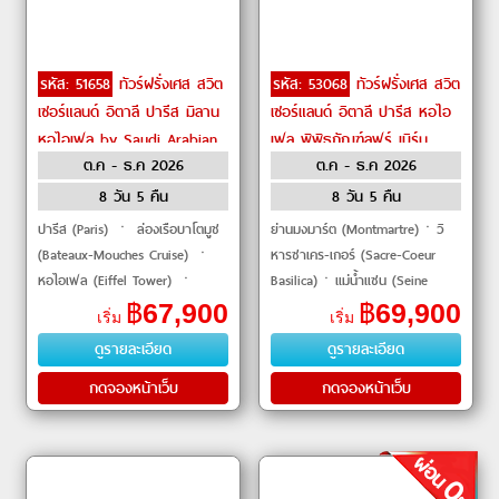
รหัส: 51658
ทัวร์ฝรั่งเศส สวิต
รหัส: 53068
ทัวร์ฝรั่งเศส สวิต
เซอร์แลนด์ อิตาลี ปารีส มิลาน
เซอร์แลนด์ อิตาลี ปารีส หอไอ
หอไอเฟล by Saudi Arabian
เฟล พิพิธภัณฑ์ลูฟร์ เบิร์น
ต.ค - ธ.ค 2026
ต.ค - ธ.ค 2026
Airlines
ยอดเขาเฟียสต์ มิลาน by
Emirates
8 วัน 5 คืน
8 วัน 5 คืน
ปารีส (Paris) ㆍ ล่องเรือบาโตมูช
ย่านมงมาร์ต (Montmartre)ㆍวิ
(Bateaux-Mouches Cruise) ㆍ
หารซาเคร-เกอร์ (Sacre-Coeur
หอไอเฟล (Eiffel Tower) ㆍ
Basilica)ㆍแม่น้ำแซน (Seine
ประตูชัย (Arc de Triomphe) ㆍ
River)ㆍห้างสรรพสินค้าแกลเลอรี
฿
67,900
฿
69,900
เริ่ม
เริ่ม
พิพิธภัณฑ์ลูฟร์ (Louvre Museum)
ลาฟาแยตต์ (Galeries Lafayette)
ดูรายละเอียด
ดูรายละเอียด
ㆍ เจนีวา (Geneva) ㆍ น้ำ�
ㆍประตูช
กดจองหน้าเว็บ
กดจองหน้าเว็บ