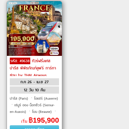
รหัส: 49638
ทัวร์ฝรั่งเศส
ปารีส พิพิธภัณฑ์ลูฟร์ การ์กา
ซอน by THAI Airways
ก.ค 26 - เม.ย 27
12 วัน 10 คืน
ปารีส (Paris) ㆍโอแซร์ (Auxerre)
ㆍเซมูร์ ออง น็อกซัวร์ (Semur-
en-Auxois) ㆍโบน (Beaune) ㆍ
เส้นทาง Route des Grands Crus
฿
195,900
เริ่ม
(Route des Grands Crus) ㆍ