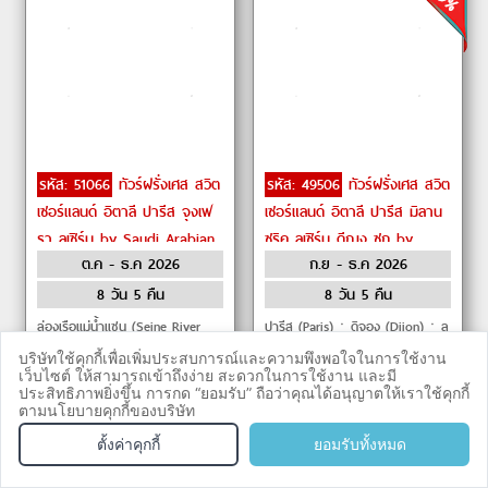
รหัส: 51066
ทัวร์ฝรั่งเศส สวิต
รหัส: 49506
ทัวร์ฝรั่งเศส สวิต
เซอร์แลนด์ อิตาลี ปารีส จุงเฟ
เซอร์แลนด์ อิตาลี ปารีส มิลาน
รา ลูเซิร์น by Saudi Arabian
ซูริค ลูเซิร์น ดีฌง ซูก by
ต.ค - ธ.ค 2026
ก.ย - ธ.ค 2026
Airlines
Emirates
8 วัน 5 คืน
8 วัน 5 คืน
ล่องเรือแม่น้ำแซน (Seine River
ปารีส (Paris)ㆍดิจอง (Dijon)ㆍลู
Cruise) ㆍ พระราชวังแวร์ซายส์
เซิร์น (Lucerne)ㆍซุก (Zug)ㆍ
บริษัทใช้คุกกี้เพื่อเพิ่มประสบการณ์และความพึงพอใจในการใช้งาน
(Palace of Versailles) ㆍ กระเช้า
ซูริค (Zurich)ㆍเลาเทอร์บรุนเน่น
เว็บไซต์ ให้สามารถเข้าถึงง่าย สะดวกในการใช้งาน และมี
ประสิทธิภาพยิ่งขึ้น การกด “ยอมรับ” ถือว่าคุณได้อนุญาตให้เราใช้คุกกี้
ไอเกอร์เอ็กซ์เพรส (Eiger Express)
(Lauterbrunnen)ㆍอินเทอร์ลาเกน
฿
69,988
฿
72,900
ตามนโยบายคุกกี้ของบริษัท
เริ่ม
เริ่ม
ㆍ สะพานไม้ชาเปล (Chapel
(Interlaken)ㆍมิลาน (Milan)ㆍ
จองทัวร
TEL
ดูรายละเอียด
ดูรายละเอียด
ตั้งค่าคุกกี้
ยอมรับทั้งหมด
ย่านมง
กดจองหน้าเว็บ
กดจองหน้าเว็บ