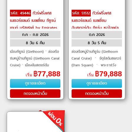
รหัส: 49446
ทัวร์ฝรั่งเศส
รหัส: 51512
ทัวร์ฝรั่งเศส
เนเธอร์แลนด์ เบลเยี่ยม กีธูรน์
เนเธอร์แลนด์ เบลเยี่ยม
เกนต์ บรัสเซลส์ by Emirates
อัมสเตอร์ดัม กีธูร์น หอไอเฟล
ก.ค - ก.ย 2026
ต.ค 2026
by Emirates
8 วัน 6 คืน
8 วัน 5 คืน
เมืองกีธูรน์ (Giethoorn)ㆍล่องเรือ
ล่องเรือหมู่บ้านกีธูร์น (Giethoorn
ชมหมู่บ้านกีธูรน์ (Giethoorn Canal
Canal Cruise) ㆍ จัตุรัสดัมสแควร์
Cruise)ㆍเมืองอัมสเตอร์ดัม
(Dam Square) ㆍ พระราชวัง
(Amsterdam)ㆍจัตุรัสดัมสแควร์
หลวงอัมสเตอร์ดัม (Royal Palace
฿
77,888
฿
79,888
เริ่ม
เริ่ม
(Dam Square)ㆍพระรา�
Amsterdam) ㆍ หมู่บ้านกั
ดูรายละเอียด
ดูรายละเอียด
กดจองหน้าเว็บ
กดจองหน้าเว็บ