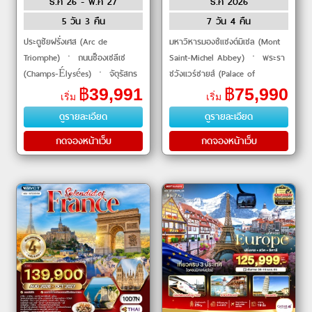
ธ.ค 26 - พ.ค 27
ธ.ค 2026
5 วัน 3 คืน
7 วัน 4 คืน
ประตูชัยฝรั่งเศส (Arc de
มหาวิหารมองซ์แซงต์มิเชล (Mont
Triomphe) ㆍ ถนนช็องเซลีเซ
Saint-Michel Abbey) ㆍ พระรา
(Champs-Élysées) ㆍ จัตุรัสทร
ชวังแวร์ซายส์ (Palace of
อกาเดโร (Trocadéro) ㆍ หอไอ
Versailles) ㆍ ล่องเรือแม่น้ำแซน
฿
39,991
฿
75,990
เริ่ม
เริ่ม
เฟล (Eiffel Tower) ㆍ มหาวิหา
(Seine River Cruise) ㆍ พิพิธ
ดูรายละเอียด
ดูรายละเอียด
รนอร์ทเทรอดา�
ภัณฑ์ลูฟ�
กดจองหน้าเว็บ
กดจองหน้าเว็บ