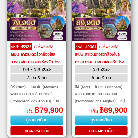
รหัส: 45923
ทัวร์ฝรั่งเศส
รหัส: 49064
ทัวร์ฝรั่งเศส
สเปน ลาเวนเดอร์วาล็องโซล
สเปน ลาเวนเดอร์วาล็องโซล
การ์กาซอน มอนต์เซอร์รัต by
การ์กาซอน มอนต์เซอร์รัต by
ก.ค - ธ.ค 2026
ธ.ค 2026
Qatar Airways
Qantas Airways
8 วัน 5 คืน
8 วัน 5 คืน
นีซ (Nice)ㆍโมนาโค (Monaco)ㆍ
นีซ (Nice)ㆍโมนาโค (Monaco)ㆍ
พรอมเมอนาด เดส์ อองเกลส์
พรอมเมอนาด เดส์ อองเกลส์
(Promenade des Anglais)ㆍหมู่
(Promenade des Anglais)ㆍหมู่
บ้านมูสติเยแซงก์ มารี (Moustiers-
บ้านมูสติเยแซงก์ มารี (Moustiers-
฿
79,900
฿
89,900
เริ่ม
เริ่ม
Sainte-Marie)ㆍวาล็องโซล
Sainte-Marie)ㆍวาล็องโซล
ดูรายละเอียด
ดูรายละเอียด
(Valensole Lavender Fields)
(Valensole Lavender Fields)
กดจองหน้าเว็บ
กดจองหน้าเว็บ