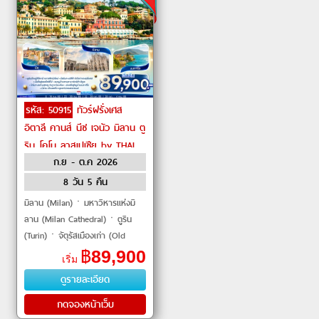
รหัส: 50915
ทัวร์ฝรั่งเศส
อิตาลี คานส์ นีซ เจนัว มิลาน ตู
ริน โคโม ลาสเปเซีย by THAI
ก.ย - ต.ค 2026
Airways
8 วัน 5 คืน
มิลาน (Milan)ㆍมหาวิหารแห่งมิ
ลาน (Milan Cathedral)ㆍตูริน
(Turin)ㆍจัตุรัสเมืองเก่า (Old
Town Square)ㆍม็องตง
฿
89,900
เริ่ม
(Menton)ㆍนีซ (Nice)ㆍคานส์
ดูรายละเอียด
(Cannes)ㆍหมู่บ้านเอ�
กดจองหน้าเว็บ