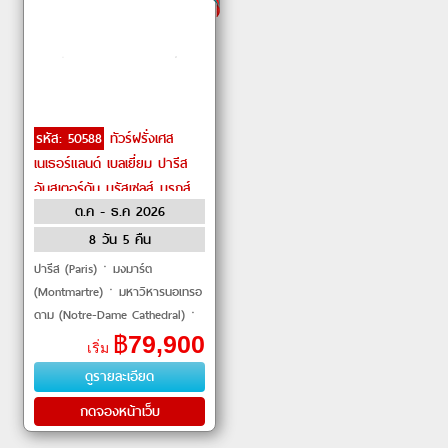
รหัส: 50588
ทัวร์ฝรั่งเศส
เนเธอร์แลนด์ เบลเยี่ยม ปารีส
อัมสเตอร์ดัม บรัสเซลส์ บรูกส์
ต.ค - ธ.ค 2026
by THAI Airways
8 วัน 5 คืน
ปารีส (Paris)ㆍมงมาร์ต
(Montmartre)ㆍมหาวิหารนอเทรอ
ดาม (Notre-Dame Cathedral)ㆍ
พิพิธภัณฑ์ลูฟวร์ (Louvre
฿
79,900
เริ่ม
Museum)ㆍห้างซามาริแทน (La
ดูรายละเอียด
Samaritaine)ㆍประตูชัย (Arc de
T
กดจองหน้าเว็บ