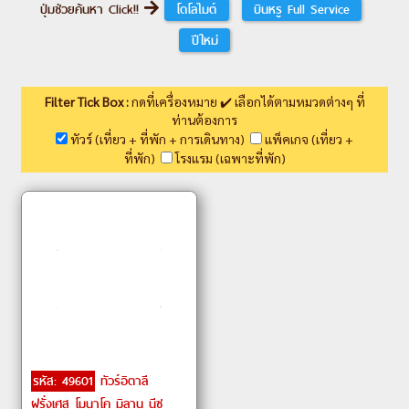
ปุ่มช่วยค้นหา Click!!
โดโลไมต์
บินหรู Full Service
ปีใหม่
Filter Tick Box :
กดที่เครื่องหมาย ✔️ เลือกได้ตามหมวดต่างๆ ที่
ท่านต้องการ
ทัวร์ (เที่ยว + ที่พัก + การเดินทาง)
แพ็คเกจ (เที่ยว +
ที่พัก)
โรงแรม (เฉพาะที่พัก)
รหัส: 49601
ทัวร์อิตาลี
ฝรั่งเศส โมนาโค มิลาน นีซ