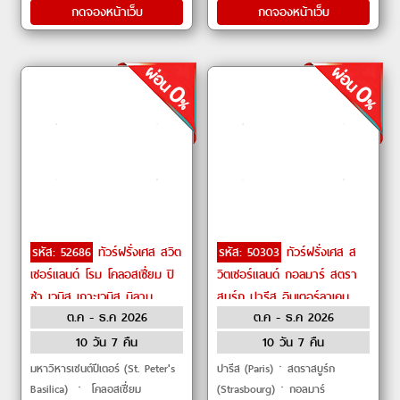
กดจองหน้าเว็บ
กดจองหน้าเว็บ
รหัส: 52686
ทัวร์ฝรั่งเศส สวิต
รหัส: 50303
ทัวร์ฝรั่งเศส ส
เซอร์แลนด์ โรม โคลอสเซี่ยม ปิ
วิตเซอร์แลนด์ กอลมาร์ สตรา
ซ่า เวนิส เกาะเวนิส มิลาน
สบูร์ก ปารีส อินเตอร์ลาเคน
ต.ค - ธ.ค 2026
ต.ค - ธ.ค 2026
ปารีส ลูเซิร์น by Emirates
ซียง ซูริค ลูเซิร์น เซอร์แมท by
THAI Airways
10 วัน 7 คืน
10 วัน 7 คืน
มหาวิหารเซนต์ปีเตอร์ (St. Peter's
ปารีส (Paris)ㆍสตราสบูร์ก
Basilica) ㆍ โคลอสเซี่ยม
(Strasbourg)ㆍกอลมาร์