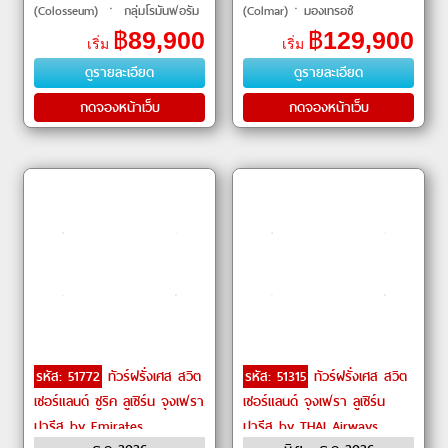
(Colosseum) ㆍ กลุ่มโรมันฟอรัม
(Colmar)ㆍมองเทรอซ์
(Roman Forum) ㆍ น้ำพุเทรวี่
(Montreux)ㆍซิยง (Sion)ㆍเซ
฿
89,900
฿
129,900
เริ่ม
เริ่ม
(Trevi Fountain) ㆍ มหาวิหาร
อร์แมท (Zermatt)ㆍอินเตอร์ลาเคน
ดูรายละเอียด
ดูรายละเอียด
ซานตาม�
(Interlaken)ㆍซูริค (Zurich)ㆍซุก
(Zu
กดจองหน้าเว็บ
กดจองหน้าเว็บ
รหัส: 51772
ทัวร์ฝรั่งเศส สวิต
รหัส: 51315
ทัวร์ฝรั่งเศส สวิต
เซอร์แลนด์ ซูริค ลูเซิร์น จุงเฟรา
เซอร์แลนด์ จุงเฟรา ลูเซิร์น
ปารีส by Emirates
ปารีส by THAI Airways