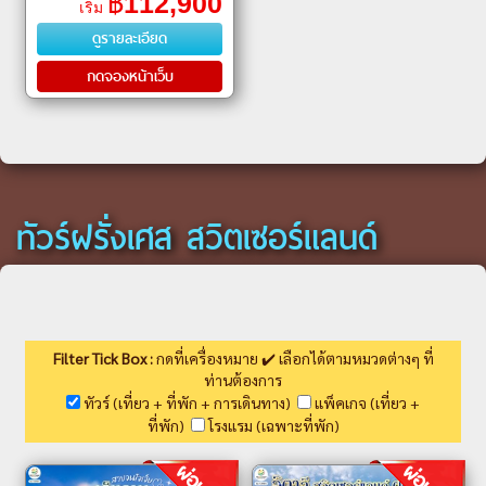
฿
112,900
เริ่ม
ㆍพรอมเมอนาด เดส์ อองเกลส์
ดูรายละเอียด
(Promenade des Anglais)ㆍ�
กดจองหน้าเว็บ
ทัวร์ฝรั่งเศส สวิตเซอร์แลนด์
Filter Tick Box :
กดที่เครื่องหมาย ✔️ เลือกได้ตามหมวดต่างๆ ที่
ท่านต้องการ
ทัวร์ (เที่ยว + ที่พัก + การเดินทาง)
แพ็คเกจ (เที่ยว +
ที่พัก)
โรงแรม (เฉพาะที่พัก)