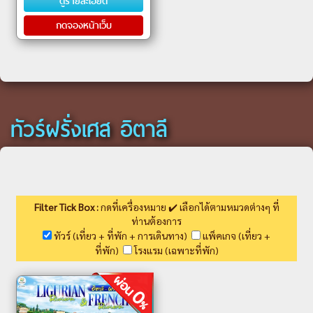
ดูรายละเอียด
แหล่งผลิตไวน์ Cote d’Or (Cote
d’Or Wine
กดจองหน้าเว็บ
ทัวร์ฝรั่งเศส อิตาลี
Filter Tick Box :
กดที่เครื่องหมาย ✔️ เลือกได้ตามหมวดต่างๆ ที่
ท่านต้องการ
ทัวร์ (เที่ยว + ที่พัก + การเดินทาง)
แพ็คเกจ (เที่ยว +
ที่พัก)
โรงแรม (เฉพาะที่พัก)