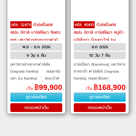
รหัส: 52479
ทัวร์ฝรั่งเศส
รหัส: 45410
ทัวร์ฝรั่งเศส
สเปน อิตาลี บาร์เซโลนา ชิงเคว
สเปน อิตาลี บาร์เซโลนา หมู่บ้า
เทเร่ มหาวิหารซากราดาฟามี
นอัลไกดา ป้อมคาวัวร์ by
พ.ย - ธ.ค 2026
ส.ค 2026
เลีย ทะเลสาบโคโม by
Qatar Airways
Emirates
9 วัน 6 คืน
10 วัน 7 คืน
มหาวิหารซากราดาฟามีเลีย
บาร์เซโลนา (Barcelona), มหาวิหาร
(Sagrada Familia) ㆍ ถนนลารัม
ซากราด้า ฟามิเลียร์ (Sagrada
บลา (La Rambla) ㆍ ชมระบำฟ
Familia), ถนนลารัมบลา
ลาเมงโก (Flamenco Show) ㆍ
(Larambla), ปัลมา เดอ มายอร์กา
฿
99,900
฿
168,900
เริ่ม
เริ่ม
เมืองจิโรนา (Girona) ㆍ เมืองแปร์
(Palma de Mallorca), หมู่บ้านอัล
ดูรายละเอียด
ดูรายละเอียด
ปิญอง (Perp
ไก
กดจองหน้าเว็บ
กดจองหน้าเว็บ