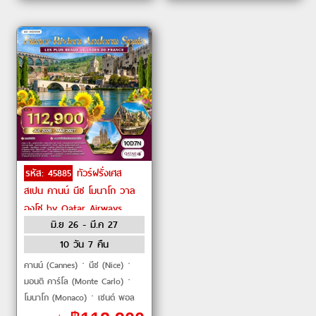
รหัส: 45885
ทัวร์ฝรั่งเศส
สเปน คานน์ นีซ โมนาโก วาล
องโซ by Qatar Airways
มิ.ย 26 - มี.ค 27
10 วัน 7 คืน
คานน์ (Cannes)ㆍนีซ (Nice)ㆍ
มอนติ คาร์โล (Monte Carlo)ㆍ
โมนาโก (Monaco)ㆍเซนต์ พอล
เดอ วองซ์ (Saint-Paul de Vence)