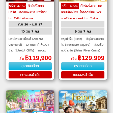
รหัส: 47957
ทัวร์ฝรั่งเศส
รหัส: 49582
ทัวร์ฝรั่งเศส หอ
ปารีส มองแซงมิเชล แวร์ซาย
เอนเมืองปีซา โคลอสเซียม พระ
by THAI Airways
ราชวังแวร์ซายส์ by Qatar
ก.ค 26 - มิ.ย 27
Airways
10 วัน 7 คืน
9 วัน 7 คืน
มหาวิหารอาเมียงส์ (Amiens
กรุงปารีส (Paris)ㆍจัตุรัสทรอกาเด
Cathedral)ㆍเอทเทรทาท์ หินงวง
โร (Trocadero Square)ㆍล่องเรือ
ช้าง (Étretat Cliffs)ㆍมองแซ
แม่น้ำแซน (Seine River Cruise)ㆍ
งมิเชล (Mont-Saint-Michel)ㆍ
ประตูชัยอาร์กเดอทรียงฟ์ (Arc de
฿
119,900
฿
129,999
เริ่ม
เริ่ม
พระราชวังแวร์ซายน์ (Palace of
Triomphe)ㆍพิพิธภัณฑ
ดูรายละเอียด
ดูรายละเอียด
Versailles)ㆍล่อ
กดจองหน้าเว็บ
กดจองหน้าเว็บ