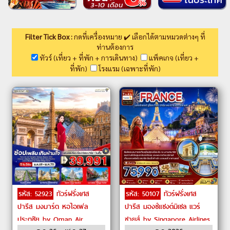
Filter Tick Box :
กดที่เครื่องหมาย ✔️ เลือกได้ตามหมวดต่างๆ ที่
ท่านต้องการ
ทัวร์ (เที่ยว + ที่พัก + การเดินทาง)
แพ็คเกจ (เที่ยว +
ที่พัก)
โรงแรม (เฉพาะที่พัก)
รหัส: 52923
ทัวร์ฝรั่งเศส
รหัส: 50107
ทัวร์ฝรั่งเศส
ปารีส มงมาร์ต หอไอเฟล
ปารีส มองซ์แซงต์มิเชล แวร์
ประตูชัย by Oman Air
ซายส์ by Singapore Airlines