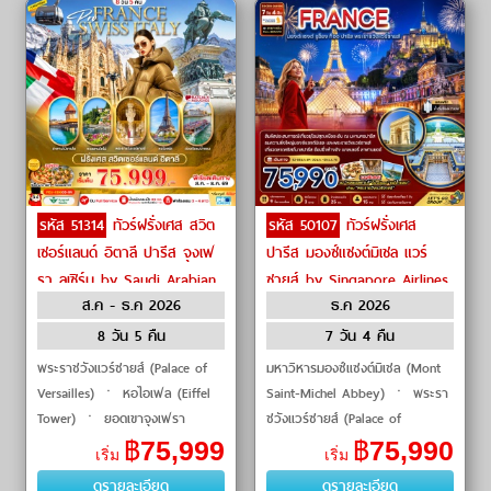
รหัส 51314
ทัวร์ฝรั่งเศส สวิต
รหัส 50107
ทัวร์ฝรั่งเศส
เซอร์แลนด์ อิตาลี ปารีส จุงเฟ
ปารีส มองซ์แซงต์มิเชล แวร์
รา ลูเซิร์น by Saudi Arabian
ซายส์ by Singapore Airlines
ส.ค - ธ.ค 2026
ธ.ค 2026
Airlines
8 วัน 5 คืน
7 วัน 4 คืน
พระราชวังแวร์ซายส์ (Palace of
มหาวิหารมองซ์แซงต์มิเชล (Mont
Versailles) ㆍ หอไอเฟล (Eiffel
Saint-Michel Abbey) ㆍ พระรา
Tower) ㆍ ยอดเขาจุงเฟรา
ชวังแวร์ซายส์ (Palace of
(Jungfraujoch) ㆍ สะพานไม้ชา
Versailles) ㆍ ล่องเรือแม่น้ำแซน
฿
75,999
฿
75,990
เริ่ม
เริ่ม
เปล (Chapel Bridge) ㆍ มหา
(Seine River Cruise) ㆍ พิพิธ
ดูรายละเอียด
ดูรายละเอียด