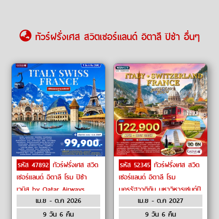
ทัวร์ฝรั่งเศส สวิตเซอร์แลนด์ อิตาลี ปิซ่า อื่นๆ
รหัส 47892
ทัวร์ฝรั่งเศส สวิต
รหัส 52345
ทัวร์ฝรั่งเศส สวิต
เซอร์แลนด์ อิตาลี โรม ปิซ่า
เซอร์แลนด์ อิตาลี โรม
เวนิส by Qatar Airways
นครรัฐวาติกัน มหาวิหารเซนต์ปี
เม.ย - ต.ค 2026
เม.ย - ต.ค 2027
เตอร์ โคลอสเซียม น้ำพุเทรวี
หอเอนปิซ่า by Qatar Airways
9 วัน 6 คืน
9 วัน 6 คืน