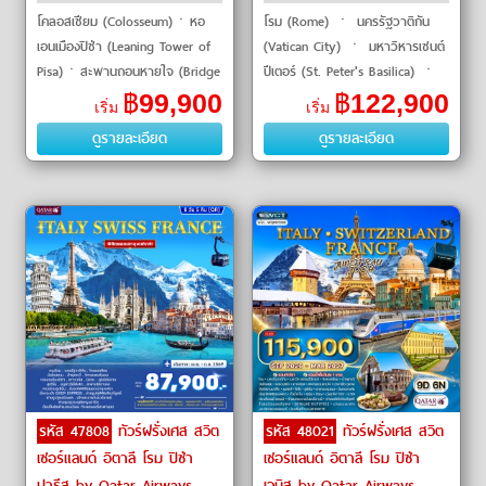
โคลอสเซียม (Colosseum)ㆍหอ
โรม (Rome) ㆍ นครรัฐวาติกัน
เอนเมืองปิซ่า (Leaning Tower of
(Vatican City) ㆍ มหาวิหารเซนต์
Pisa)ㆍสะพานถอนหายใจ (Bridge
ปีเตอร์ (St. Peter's Basilica) ㆍ
of Sighs)ㆍมหาวิหารดูโอโม่ มิ
โคลอสเซียม (Colosseum) ㆍ
฿
99,900
฿
122,900
เริ่ม
เริ่ม
ลาน (Duomo di Milano)ㆍยอด
น้ำพุเทรวี (Trevi Fountain) ㆍ
ดูรายละเอียด
ดูรายละเอียด
เขาจุงเฟรา (
บันไดสเปน (Span
รหัส 47808
ทัวร์ฝรั่งเศส สวิต
รหัส 48021
ทัวร์ฝรั่งเศส สวิต
เซอร์แลนด์ อิตาลี โรม ปิซ่า
เซอร์แลนด์ อิตาลี โรม ปิซ่า
ปารีส by Qatar Airways
เวนิส by Qatar Airways