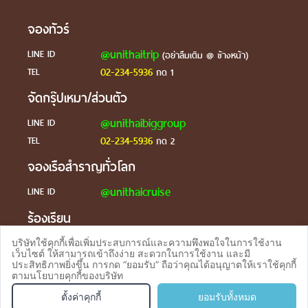
จองทัวร์
@unithaitrip
LINE ID
(อย่าลืมเติม @ ข้างหน้า)
02-234-5936
TEL
กด 1
จัดกรุ๊ปเหมา/ส่วนตัว
@unithaibiggroup
LINE ID
02-234-5936
TEL
กด 2
จองเรือสำราญทั่วโลก
@unithaicruise
LINE ID
ร้องเรียน
@unithaicare
LINE ID
บริษัทใช้คุกกี้เพื่อเพิ่มประสบการณ์และความพึงพอใจในการใช้งาน
เว็บไซต์ ให้สามารถเข้าถึงง่าย สะดวกในการใช้งาน และมี
ประสิทธิภาพยิ่งขึ้น การกด “ยอมรับ” ถือว่าคุณได้อนุญาตให้เราใช้คุกกี้
ตามนโยบายคุกกี้ของบริษัท
จองทัวร
TEL
ตั้งค่าคุกกี้
ยอมรับทั้งหมด
บริการตอบรับผ่าน Line