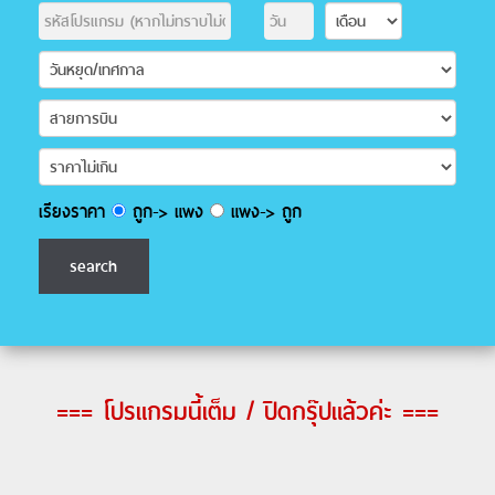
เรียงราคา
ถูก-> แพง
แพง-> ถูก
=== โปรแกรมนี้เต็ม / ปิดกรุ๊ปแล้วค่ะ ===