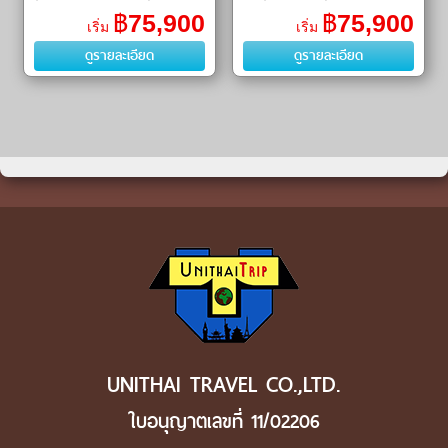
ซาเครเกอร์ (Sacré-Cœur
ลาฟาแยตต์ (Galleries Lafayette)
฿
75,900
฿
75,900
เริ่ม
เริ่ม
Basilica)ㆍล่องเรือแม่น้ำแซน
ㆍพระราชวังช็องบอร์ (Château
ดูรายละเอียด
ดูรายละเอียด
(Seine River Cruise)ㆍห้างแกล
de Chambord)
ลอ�
UNITHAI TRAVEL CO.,LTD.
ใบอนุญาตเลขที่ 11/02206