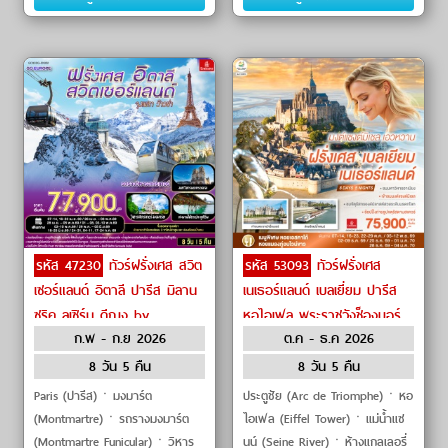
วิหารดูโอโม่มิลา�
ภัณฑ์ลูฟ�
รหัส 47230
ทัวร์ฝรั่งเศส สวิต
รหัส 53093
ทัวร์ฝรั่งเศส
เซอร์แลนด์ อิตาลี ปารีส มิลาน
เนเธอร์แลนด์ เบลเยี่ยม ปารีส
ซูริค ลูเซิร์น ดีฌง by
หอไอเฟล พระราชวังช็องบอร์
ก.พ - ก.ย 2026
ต.ค - ธ.ค 2026
Emirates
มงต์แซงต์มิเชล บรัสเซลส์
อัมสเตอร์ดัม by Emirates
8 วัน 5 คืน
8 วัน 5 คืน
Paris (ปารีส)ㆍมงมาร์ต
ประตูชัย (Arc de Triomphe)ㆍหอ
(Montmartre)ㆍรถรางมงมาร์ต
ไอเฟล (Eiffel Tower)ㆍแม่น้ำแซ
(Montmartre Funicular)ㆍวิหาร
นน์ (Seine River)ㆍห้างแกลเลอรี่