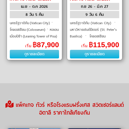
เม.ย - ต.ค 2026
ก.ย 26 - มี.ค 27
8 วัน 5 คืน
9 วัน 6 คืน
นครรัฐวาติกัน (Vatican City)ㆍ
นครรัฐวาติกัน (Vatican City) ㆍ
โคลอสเซียม (Colosseum)ㆍหอเอน
มหาวิหารเซนต์ปีเตอร์ (St. Peter's
เมืองปิซ่า (Leaning Tower of Pisa)
Basilica) ㆍ โคลอสเซียม
ㆍมหาวิหารดูโอ
(Colosseum) ㆍ น้ำพุเทรวี (Trevi
฿
87,900
฿
115,900
เริ่ม
เริ่ม
โม่ (Duomo di Milano)ㆍพระรา
Fountain) ㆍ บันไดสเปน
ดูรายละเอียด
ดูรายละเอียด
ชวังแวร์�
(Spanish Steps) ㆍ หอ
แพ็คเกจ ทัวร์ หรือโรงแรมฝรั่งเศส สวิตเซอร์แลนด์
อิตาลี ราคาใกล้เคียงกัน