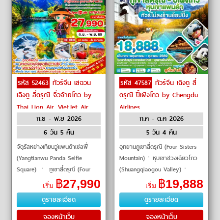
รหัส 52463
ทัวร์จีน เสฉวน
รหัส 47587
ทัวร์จีน เฉิงตู สี่
เฉิงตู สี่ดรุณี จิ่วจ้ายโกว by
ดรุณี ปี้เผิงโกว by Chengdu
Thai Lion Air, VietJet Air
Airlines
ก.ย - พ.ย 2026
ก.ค - ต.ค 2026
6 วัน 5 คืน
5 วัน 4 คืน
จัตุรัสหย่างเทียนวู่แพนด้าเซลฟี่
อุทยานภูเขาสี่ดรุณี (Four Sisters
(Yangtianwu Panda Selfie
Mountain)ㆍหุบเขาชวงเฉียวโกว
Square) ㆍ ภูเขาสี่ดรุณี (Four
(Shuangqiaogou Valley)ㆍ
Girls Mountain) ㆍ อุทยานหุบเขา
อุทยานปี้เผิงโกว (Bipenggou)ㆍ
฿
27,990
฿
19,888
เริ่ม
เริ่ม
ชวงเฉียวโกว (Shuangqiaogou
ทะเลสาบราชามังกร (Dragon King
ดูรายละเอียด
ดูรายละเอียด
Valley) ㆍ อ
Lake)ㆍทะ
จองหน้าเว็บ
จองหน้าเว็บ