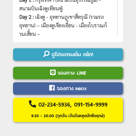
สนามบินเฉิงตูเทียนฟู่
Day 2 :
เฉิงตู - อุทยานภูเขาสี่ดรุณี (รวมรถ
อุทยาน) – เมืองตูเจียงเอี้ยน - เมืองโบราณก้
วนเสี้ยน –
สะพานหนานเฉียว – ชมการแสดงน้ำตาสีฟ้า
Blue Tears
ดูโปรแกรมเต็ม คลิก!
Day 3 :
เมืองตูเจียงเอี้ยน -เมืองหลี่เสี้ยน -
อุทยานปี้เผิงโกว (รวมรถอุทยาน) – ทะเลสาบ
จองทาง LINE
ราชามังกร ทะเลสาบปันหยาง –น้ำตกไป่หลง
- เมืองเม่าเซี่ยน
จองทาง
INBOX
Day 4 :
เมืองเม่าเซี่ยน – อุทยานสวรรค์ภูผา
หิมะการ์เซีย (รวมรถอุทยาน) - นั่งกระเช้าต๋ากู่
02-234-5936, 091-154-9999
ปิงชวน – ทะเลสาบต๋ากู่ - เมืองตูเจียงเอี้ยน
9.30 - 20.00 (ทุกวัน เว้นวันหยุดนักขัตฤกษ์)
– จัตุรัสหยางเทียนหวู่+รูปปั้นแพนด้าเซลฟี่
Day 5 :
ร้านหนังสือจงซู่เก๋อ - เมืองเฉิงตู –