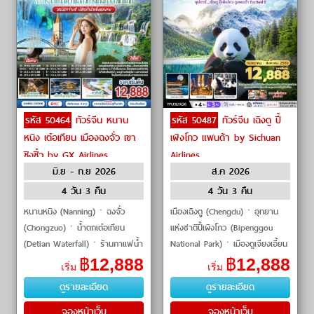
รหัส 50464
ทัวร์จีน หนาน
รหัส 50487
ทัวร์จีน เฉิงตู ปี้
หนิง เต๋อเทียน เมืองฉงจั่ว เขา
เผิงโกว แพนด้า by Sichuan
ชิงซิ๋ว by GX Airlines
Airlines
มิ.ย - ก.ย 2026
ส.ค 2026
4 วัน 3 คืน
4 วัน 3 คืน
หนานหนิง (Nanning)ㆍฉงจั่ว
เมืองเฉิงตู (Chengdu)ㆍอุทยาน
(Chongzuo)ㆍน้ำตกเต๋อเทียน
แห่งชาติปี้เผิงโกว (Bipenggou
(Detian Waterfall)ㆍร้านกาแฟน้ำ
National Park)ㆍเมืองตูเจียงเอี้ยน
ตกเต๋อเทียน (Detian Waterfall
(Dujiangyan)ㆍสะพานหนานเฉียว
฿
12,888
฿
12,888
เริ่ม
เริ่ม
Café)ㆍถ้ำน้ำแข็งหลงกง
(Nanqiao Bridge)ㆍหุบเขาแ
ดูรายละเอียด
ดูรายละเอียด
(Longgong Ice Cave)ㆍเ�
จองหน้าเว็บ
จองหน้าเว็บ