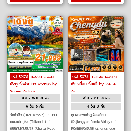
รหัส 52631
ทัวร์จีน เสฉวน
รหัส 50781
ทัวร์จีน เฉิงตู ตู
เฉิงตู จิ่วจ้ายโกว หวงหลง by
เจียงเยี่ยน จิ๋นหลี่ by VietJet
Spring Airlines
Air
ก.ย - พ.ย 2026
พ.ค - ก.ย 2026
6 วัน 5 คืน
4 วัน 3 คืน
วัดต้าฉือ (Daci Temple) ㆍ ถนน
หุบเขาแพนด้าตูเจียงเยี่ยน
คนเดินไท่กู๋หลี่ (Taikoo Li) ㆍ
(Dujiangyan Panda Valley) ㆍ
ถนนคนเดินชุนซีลู่ (Chunxi Road)
ห้องสมุดจงซูเก๋อ (Zhongshuge