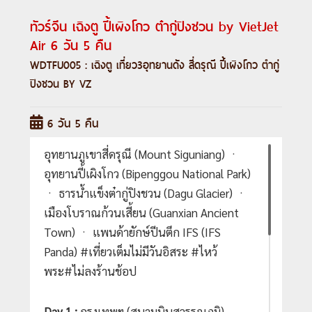
ทัวร์จีน เฉิงตู ปี้เผิงโกว ต๋ากู่ปิงชวน by VietJet
Air 6 วัน 5 คืน
WDTFU005 : เฉิงตู เที่ยว3อุทยานดัง สี่ดรุณี ปี้เผิงโกว ตำกู่
ปิงชวน BY VZ
6 วัน 5 คืน
อุทยานภูเขาสี่ดรุณี (Mount Siguniang) ㆍ
อุทยานปี้เผิงโกว (Bipenggou National Park)
ㆍ ธารน้ำแข็งต๋ากู่ปิงชวน (Dagu Glacier) ㆍ
เมืองโบราณก้วนเสี้ยน (Guanxian Ancient
Town) ㆍ แพนด้ายักษ์ปีนตึก IFS (IFS
Panda) #เที่ยวเต็มไม่มีวันอิสระ #ไหว้
พระ#ไม่ลงร้านช้อป
Day 1 :
กรุงเทพฯ (สนามบินสุวรรณภูมิ) -