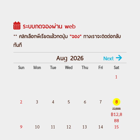
ถนนคนเดินชุนซูลี่ – แพนด้ายักษ์ปีนตึก IFS -
วัดต้าฉือ – ถนนไท่กูหลี่ – Chengdu Global
ระบบกดจองผ่าน web
Center – น้ำพุไม้ไผ่ SKP – ตึกแฝด
Day 6 :
เฉิงตู - เมืองโบราณลั่วไต้ - ถนน
** คลิกเลือกพีเรียดแล้วกดปุ่ม
"จอง"
ทางเราจะติดต่อกลับ
โบราณซอยกว้างซอยแคบ - ร้าน POP MART
ทันที
–
Aug 2026
Next
สนามบินเฉิงตูเทียนฟู่ - สนามบินสุวรรณภูมิ
Sun
Mon
Tue
Wed
Thu
Fri
Sat
(กรุงเทพฯ)
1
---อ่านรายละเอียดเพิ่มเติม---
2
3
4
5
6
7
8
22,888
฿12,8
88
9
10
11
12
13
14
15