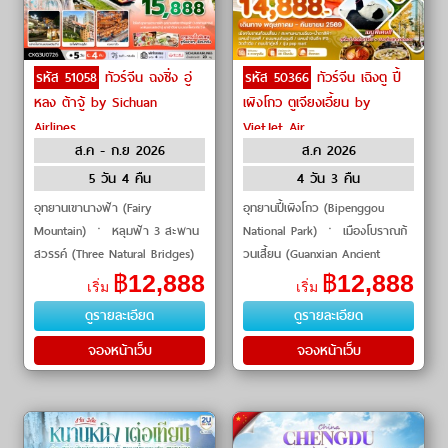
รหัส 51058
ทัวร์จีน ฉงชิ่ง อู่
รหัส 50366
ทัวร์จีน เฉิงตู ปี้
หลง ต้าจู้ by Sichuan
เผิงโกว ตูเจียงเอี้ยน by
Airlines
VietJet Air
ส.ค - ก.ย 2026
ส.ค 2026
5 วัน 4 คืน
4 วัน 3 คืน
อุทยานเขานางฟ้า (Fairy
อุทยานปี้เผิงโกว (Bipenggou
Mountain) ㆍ หลุมฟ้า 3 สะพาน
National Park) ㆍ เมืองโบราณก้
สวรรค์ (Three Natural Bridges)
วนเสี้ยน (Guanxian Ancient
ㆍ ผาหินแกะสลักต้าจู้ (Dazu
Town) ㆍ สะพานหนานเฉียว
฿
12,888
฿
12,888
เริ่ม
เริ่ม
Rock Carvings) ㆍ หงหยาต้ง
(Nanqiao Bridge) ㆍ ถนนชุนซีลู่
ดูรายละเอียด
ดูรายละเอียด
(Hongyadong) ㆍ ถ้ำฝูหรง�
(Chunxi Road) ㆍ แพนด้�
จองหน้าเว็บ
จองหน้าเว็บ