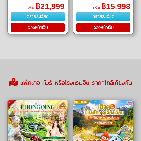
ㆍ แพนด้ายักษ์ปีนตึก IFS (IFS
Library) ㆍ ถนนโบราณจิ๋นหลี่
฿
21,999
฿
15,998
เริ่ม
เริ่ม
Giant Panda) ㆍ ภูเขาสี่ดร�
(Jinli Ancient Street) ㆍ แพนด้า
ดูรายละเอียด
ดูรายละเอียด
ยักษ์ปีน�
จองหน้าเว็บ
จองหน้าเว็บ
แพ็คเกจ ทัวร์ หรือโรงแรมจีน ราคาใกล้เคียงกัน