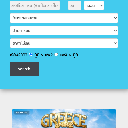
เรียงราคา
ถูก-> แพง
แพง-> ถูก