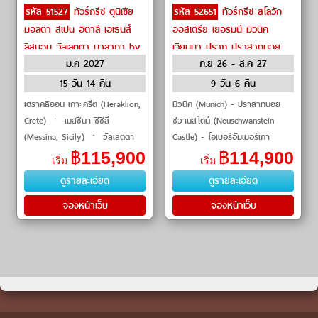
รหัส 51527
ทัวร์กรีซ ตุนิเซีย
รหัส 52651
ทัวร์กรีซ สโลวัก
มอลตา สเปน อิตาลี เอเธนส์
ออสเตรีย เยอรมนี มิวนิค
ลิสบอน วัลเลตตา มาลากา by
เวียนนา ปราก ปราสาทนอย
ม.ค 2027
ก.ย 26 - ส.ค 27
เรือสำราญ / Cruise
ชวานสไตน์ หมู่บ้านฮัลล์สตัทท์
เชสกี้คลุมล๊อฟ by THAI
15 วัน 14 คืน
9 วัน 6 คืน
Airways
เฮราคลิออน เกาะครีต (Heraklion,
มิวนิค (Munich) - ปราสาทนอย
Crete) ㆍ เมสซีนา ซิซิลี
ชวานสไตน์ (Neuschwanstein
(Messina, Sicily) ㆍ วัลเลตตา
Castle) - โอเบอร์อัมเมอร์เกา
(Valletta) ㆍ ลา กูเลตต์ (La
(Oberammergau) - โรเซนไฮม์
฿
115,900
฿
114,900
เริ่ม
เริ่ม
Goulette) ㆍ ปัลมา เด มายอร์กา
(Rosenheim) - หมู่บ้านฮัลล์สตัทท์
ดูรายละเอียด
ดูรายละเอียด
(Palma de Mallorca) ㆍ
(Hallstatt Villag
จองหน้าเว็บ
จองหน้าเว็บ