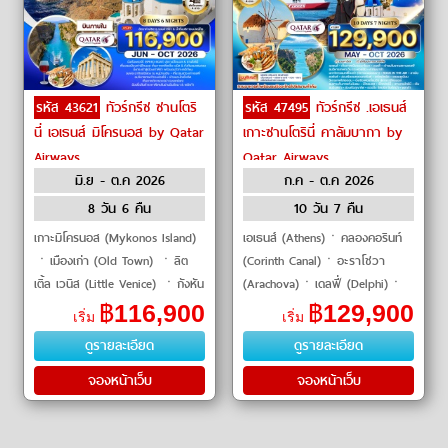
รหัส 43621
ทัวร์กรีซ ซานโตริ
รหัส 47495
ทัวร์กรีซ .เอเธนส์
นี่ เอเธนส์ มิโครนอส by Qatar
เกาะซานโตรินี่ คาลัมบากา by
Airways
Qatar Airways
มิ.ย - ต.ค 2026
ก.ค - ต.ค 2026
8 วัน 6 คืน
10 วัน 7 คืน
เกาะมิโครนอส (Mykonos Island)
เอเธนส์ (Athens)ㆍคลองคอรินท์
ㆍเมืองเก่า (Old Town) ㆍลิต
(Corinth Canal)ㆍอะราโชวา
เติ้ล เวนิส (Little Venice) ㆍกังหัน
(Arachova)ㆍเดลฟี่ (Delphi)ㆍ
ลม แห่ง มิโคนอส (Mykonos
คาลัมบากา (Kalambaka)ㆍแมทธี
฿
116,900
฿
129,900
เริ่ม
เริ่ม
Windmills) ㆍเกาะซานโตรินี่
โอร่า / มหาวิหารบนยอดเขา
ดูรายละเอียด
ดูรายละเอียด
(Santorini Isla
(Meteora Monasteries)�
จองหน้าเว็บ
จองหน้าเว็บ