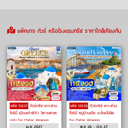
แพ็คเกจ ทัวร์ หรือโรงแรมกรีซ ราคาใกล้เคียงกัน
รหัส 51237
ทัวร์กรีซ เกาะซาน
รหัส 51239
ทัวร์กรีซ เกาะซาน
โตรินี่ เมืองเก่าฟิร่า วิหารพาเธ
โตรินี่ หมู่บ้านเอีย อะโครโปลิส
นอน by Qatar Airways
by Qatar Airways
เม.ย 2027
พ.ย 26 - มี.ค 27