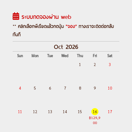
ช้อปปิ้งจัตุรัสซินตักม่า
Day 5 :
เอเธนส์-อะโครโพลิส-แหลมซูเนี่ยน-
ระบบกดจองผ่าน web
วิหารเทพโปเซดอน-
ทานอาหารค่ำพร้อมชมวิ
วอะโครโปลิสยามค่ำคืน
** คลิกเลือกพีเรียดแล้วกดปุ่ม
"จอง"
ทางเราจะติดต่อกลับ
Day 6 :
เอเธนส์-นั่งเรือเฟอรรี่ชมวิวสู่เกากะมิ
ทันที
โครนอส-ชมเกาะเก็บภาพกังหันลม-
พิเศษ“ซี
Oct 2026
ฟู้ดดินเนอร์”
Sun
Mon
Tue
Wed
Thu
Fri
Sat
Day 7 :
มิโครนอส-เรือเฟอร์รี่-เกาะซานโตริ
1
2
3
นี่-เอีย-ชมเมือง
Day 8 :
ซานโตรินี-ชมวิวหมู่บ้านฟิร่า-ล่องเรือ
ภูเขาไฟ-บินภายในสู่กรุงเอเธนส์
4
5
6
7
8
9
10
Day 9 :
เอเธนส์-เก็บภาพสนามกีฬาแพนเอ
เธียเนียน-สนามบินเอเธนส์
Day 10 :
กรุงเทพมหานคร
11
12
13
14
15
16
17
฿129,9
00
---อ่านรายละเอียดเพิ่มเติม---