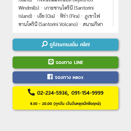
Windmills)ㆍเกาะซานโตรินี (Santorini
Island)ㆍเอีย (Oia)ㆍฟิร่า (Fira)ㆍภูเขาไฟ
ซานโตรินี (Santorini Volcano)ㆍสนามกีฬา
แพนเอเธียเนียน (Panathenaic
Stadium)#เที่ยวเต็มไม่มีวันอิสระ#มีบิน
ดูโปรแกรมเต็ม คลิก!
ภายในประเทศ
จองทาง LINE
Day 1 :
กรุงเทพฯ-อาบูดาบี(เอมิเรตส์)
Day 2 :
เอเธนส์-เก็บภาพเมืองอะราโชวา-เดล
จองทาง
INBOX
ฟี่-ชมเมืองเก่า-เข้าชมโบราณสถานเดลฟี-ชม
วิหารเทพตะวัน(อะพอลโล่)-คาลัมบาก้า
02-234-5936, 091-154-9999
Day 3 :
คาลัมบาก้า-มหาวิหารแมทธีโด
9.30 - 20.00 (ทุกวัน เว้นวันหยุดนักขัตฤกษ์)
อร่า(วิหารบนยอดเขา)-ROCK IN THE AIR-
ลาเมีย
Day 4 :
ลาเมีย-คอรินธ์-เอเธนส์-ชมเมือง-