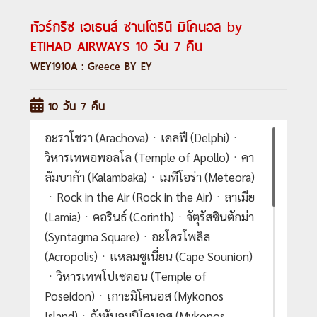
ทัวร์กรีซ เอเธนส์ ซานโตรินี มิโคนอส by
ETIHAD AIRWAYS 10 วัน 7 คืน
WEY1910A : Greece BY EY
10 วัน 7 คืน
อะราโชวา (Arachova)ㆍเดลฟี (Delphi)ㆍ
วิหารเทพอพอลโล (Temple of Apollo)ㆍคา
ลัมบาก้า (Kalambaka)ㆍเมทีโอร่า (Meteora)
ㆍRock in the Air (Rock in the Air)ㆍลาเมีย
(Lamia)ㆍคอรินธ์ (Corinth)ㆍจัตุรัสซินตักม่า
(Syntagma Square)ㆍอะโครโพลิส
(Acropolis)ㆍแหลมซูเนี่ยน (Cape Sounion)
ㆍวิหารเทพโปเซดอน (Temple of
Poseidon)ㆍเกาะมิโคนอส (Mykonos
Island)ㆍกังหันลมมิโคนอส (Mykonos