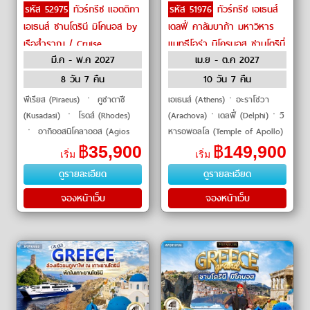
รหัส 52975
ทัวร์กรีซ แอตติกา
รหัส 51976
ทัวร์กรีซ เอเธนส์
เอเธนส์ ซานโตรินี มิโคนอส by
เดลฟี่ คาลัมบาก้า มหาวิหาร
เรือสำราญ / Cruise
แมทธีโอร่า มิโครนอส ซานโตรินี่
มี.ค - พ.ค 2027
เม.ย - ต.ค 2027
อะโครโพลิส by Qatar
Airways
8 วัน 7 คืน
10 วัน 7 คืน
พีเรียส (Piraeus) ㆍ คูซาดาซี
เอเธนส์ (Athens)ㆍอะราโชวา
(Kusadasi) ㆍ โรดส์ (Rhodes)
(Arachova)ㆍเดลฟี่ (Delphi)ㆍวิ
ㆍ อากิออสนิโคลาออส (Agios
หารอพอลโล (Temple of Apollo)
Nikolaos) ㆍ ซานโตรินี
ㆍคาลัมบาก้า (Kalambaka)ㆍ
฿
35,900
฿
149,900
เริ่ม
เริ่ม
(Santorini) ㆍ มิโคนอส
มหาวิหารแมทธีโอร่า (Meteora)ㆍ
ดูรายละเอียด
ดูรายละเอียด
(Mykonos) ㆍ มิลอส (Milos)
คลองคอรินธ�
#เที่ยว�
จองหน้าเว็บ
จองหน้าเว็บ