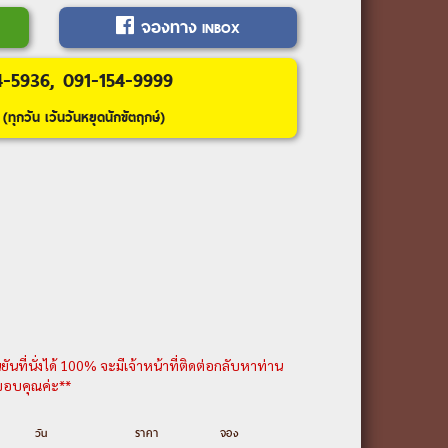
จองทาง
INBOX
บคาวากุจิโกะ-กิจกรรม ชงชาญี่ปุ่น-
-เมืองฟูจิโนะมิยะ-วัดไทเซคิจิ- เมืองนา
4-5936, 091-154-9999
(ทุกวัน เว้นวันหยุดนักขัตฤกษ์)
เปลี่ยนสี เมืองโอบาระ-ชมใบไม้
เมืองอุจิ-วัดเบียวโดอิน-ถนนสายชา
ถานที่ต่าง ๆ ในโอซาก้า
หรือ
ซื้อทัวร์
S JAPAN
-อิออน มอลล์ ริงกุ เซ็นนัน-โอซาก้า
สนามบินสุวรรณภูมิ)
ยละเอียดเพิ่มเติม---
นที่นั่งได้ 100% จะมีเจ้าหน้าที่ติดต่อกลับหาท่าน
น ขอบคุณค่ะ**
วัน
ราคา
จอง