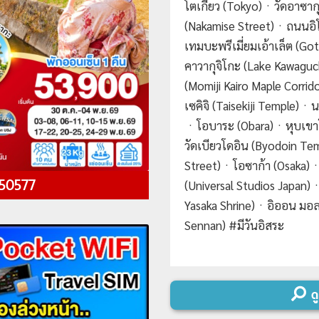
โตเกียว (Tokyo)ㆍวัดอาซาก
(Nakamise Street)ㆍถนนอิโ
เทมบะพรีเมี่ยมเอ้าเล็ต (
คาวากุจิโกะ (Lake Kawaguch
(Momiji Kairo Maple Corri
เซคิจิ (Taisekiji Temple)
ㆍโอบาระ (Obara)ㆍหุบเขาโค
วัดเบียวโดอิน (Byodoin T
Street)ㆍโอซาก้า (Osaka)ㆍย
 50577
(Universal Studios Japan
Yasaka Shrine)ㆍอิออน มอลล์
Sennan) #มีวันอิสระ
Day 1 :
กรุงเทพฯ (สนามบินส
Day 2 :
โตเกียว (สนามบินฮา
ดู
เสะ- ถนนใบแป๊ะก๊วย อิโชนาม