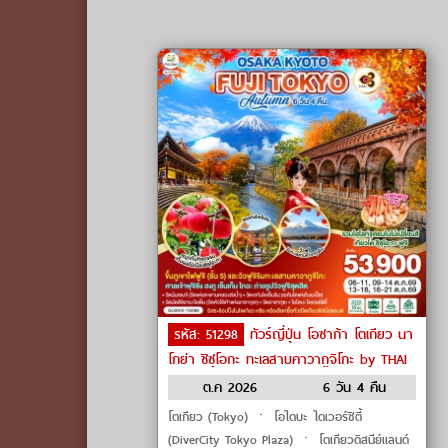
รหัส: 51298
ทัวร์ญี่ปุ่น โอซาก้า โตเกียว นา
โกย่า ชิซุโอกะ ทะเลสาบคาวากูจิโกะ by THAI
Airways
ต.ค 2026
6 วัน 4 คืน
โตเกียว (Tokyo) ㆍ โอไดบะ ไดเวอร์ซิตี้
(DiverCity Tokyo Plaza) ㆍ โตเกียวดิสนีย์แลนด์