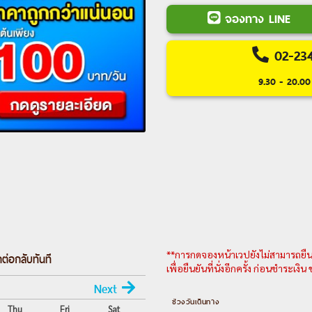
น้ำแร่ธรรมชาติ-
บุฟเฟ่ ขาปู
จองทาง LINE
Day 3 :
ชมวิวฟูจิ ริมทะเลสา
อุโมงค์ใบเมเปิ้ล โมมิจิ ไคโร
02-23
โกย่า-ช้อปปิ้งซาคาเอะ
9.30 - 20.00 
Day 4 :
ชมซากุระพร้อมใบไม้
เปลี่ยนสี ณ หุบเขาโครังเค-
เขียว-โอซาก้า
Day 5 :
อิสระท่องเที่ยวตามส
เสริม UNIVERSAL STUDIO
Day 6 :
ศาลเจ้านัมบะ ยาซากะ
(สนามบินคันไซ)-กรุงเทพฯ (
---อ่านรา
**การกดจองหน้าเวปยังไม่สามารถยืนยั
ต่อกลับทันที
เพื่อยืนยันที่นั่งอีกครั้ง ก่อนชำระเงิ
Next
ช่วงวันเดินทาง
Thu
Fri
Sat