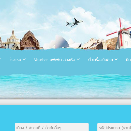
โรงแรม
Voucher บุฟเฟ่ต์ ล่องเรือ
ตั๋วเครื่องบิน/รถ
บิน