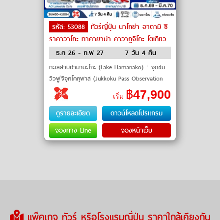
รหัส: 53088
ทัวร์ญี่ปุ่น นาโกย่า อาตามิ ชิ
ราคาวาโกะ ทาคายาม่า คาวากูจิโกะ โตเกียว
by Air Asia X
ธ.ค 26 - ก.พ 27
7 วัน 4 คืน
ทะเลสาบฮามานะโกะ (Lake Hamanako)ㆍจุดชม
วิวฟูจิจุคโคคุพาส (Jukkoku Pass Observation
Deck)ㆍแม่น้ำอิโตะกาวะ (Itogawa River)ㆍศาล
฿
47,900
เริ่ม
เจ้าคิโนะมิยะ (Kinomiya Shrine)�
ดูรายละเอียด
ดาวน์โหลดโปรแกรม
จองทาง Line
จองหน้าเว็บ
แพ็คเกจ ทัวร์ หรือโรงแรมญี่ปุ่น ราคาใกล้เคียงกัน