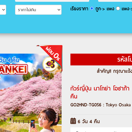
เรียงราคา
ถูก-> แพง
แพง->
รหัสโ
สำคัญ!! กรุณาแจ้ง
ทัวร์ญี่ปุ่น นาโกย่า โอซาก
คืน
GO2HND-TG056 : Tokyo Osaka 
6 วัน 4 คืน