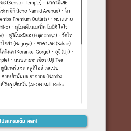
ุซะ (Sensoji Temple)ㆍนากามิเสะ
ชนามิกิ (Icho Namiki Avenue)ㆍโก
Gotemba Premium Outlets)ㆍทะเลสาบ
iko)ㆍอุโมงค์ใบเมเปิ้ล โมมิจิ ไคโร
dor)ㆍฟูจิโนะมิยะ (Fujinomiya)ㆍวัดไท
ㆍนาโกย่า (Nagoya)ㆍซาคาเอะ (Sakae)
รังเค (Korankei Gorge)ㆍอุจิ (Uji)ㆍ
emple)ㆍถนนสายชาเขียว (Uji Tea
ูนิเวอร์แซล สตูดิโอส์ เจแปน
)ㆍศาลเจ้านัมบะ ยาซากะ (Namba
 ริงกุ เซ็นนัน (AEON Mall Rinku
ุวรรณภูมิ)-โตเกียว (สนามบินฮาเนดะ)
เนดะ)-วัดอาซากุซะ-ช้อปปิ้งนากามิ
โปรแกรมเต็ม คลิก!
ิกิ-โกเทมบะพรีเมี่ยมเอ้าเล็ต-แช่