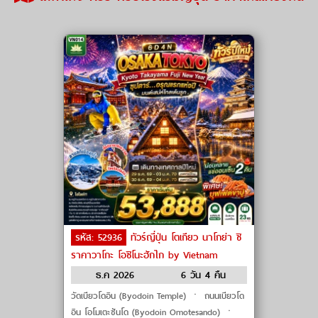
รหัส: 52936
ทัวร์ญี่ปุ่น โตเกียว นาโกย่า ชิ
ราคาวาโกะ โอชิโนะฮักไก by Vietnam
Airlines
ธ.ค 2026
6 วัน 4 คืน
วัดเบียวโดอิน (Byodoin Temple) ㆍ ถนนเบียวโด
อิน โอโมเตะซันโด (Byodoin Omotesando) ㆍ