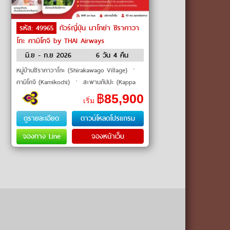
รหัส: 49965
ทัวร์ญี่ปุ่น นาโกย่า ชิราคาวา
โกะ คามิโคจิ by THAI Airways
มิ.ย - ก.ย 2026
6 วัน 4 คืน
หมู่บ้านชิราคาวาโกะ (Shirakawago Village) ㆍ
คามิโคจิ (Kamikochi) ㆍ สะพานกัปปะ (Kappa
Bridge) ㆍ ปราสาทอินุยามะ (Inuyama Castle)
฿
85,900
เริ่ม
ㆍ วัดอาซากุสะ (Asakusa Temple) #เที
ดูรายละเอียด
ดาวน์โหลดโปรแกรม
จองทาง Line
จองหน้าเว็บ