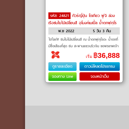
รหัส: 24821
ทัวร์ญี่ปุ่น โตเกียว ฟูจิ ล่อง
เรือชมใบไม้เปลี่ยนสี อุโมงค์เมเปิ้ล น้ำตกฟุคุโร
ดะ by Air Asia X
พ.ย 2022
5 วัน 3 คืน
ไฮไลท์!! ชมใบไม้เปลี่ยนสี ณ น้ำตกฟุคุโรดะ น้ำตกที่
มีชื่อเสียงที่สุด ชม สะพานแขวนริวจิน ขอพรเทพเจ้า
ณ ศาลเจ้
฿
36,888
เริ่ม
ดูรายละเอียด
ดาวน์โหลดโปรแกรม
จองทาง Line
จองหน้าเว็บ