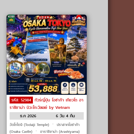
รหัส: 52984
ทัวร์ญี่ปุ่น โอซาก้า เกียวโต อา
ราชิยาม่า บิวะโกะวัลเลย์ by Vietnam
Airlines
ธ.ค 2026
6 วัน 4 คืน
วัดโทไดจิ (Todaiji Temple) ㆍ ปราสาทโอซาก้า
(Osaka Castle) ㆍ อาราชิยาม่า (Arashiyama)