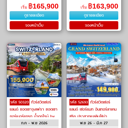
(Bellinzona)ㆍปราสาทเบลลิน
(Lake Lugano)ㆍFoxTown
฿
165,900
฿
163,900
เริ่ม
เริ่ม
โซนา (Castles of Bellinzona)ㆍ
Outletㆍโคโม่ (Como)ㆍ
ดูรายละเอียด
ดูรายละเอียด
ทะเลสาบโคโม (Lake Como)�
ทะเลสาบโคโม่ (Lake Como)ㆍเบล
ลาจิ
จองหน้าเว็บ
จองหน้าเว็บ
รหัส 50320
ทัวร์สวิตเซอร์
รหัส 52693
ทัวร์สวิตเซอร์
แลนด์ ยอดเขาจุงเฟรา ยอดเขา
แลนด์ เซอร์แมท อินเทอร์ลาเคน
กอร์เนอร์แกรต น้ำตกไรน์ by
ซูริค ปราสาทเบลลินโซน่า
ก.ค - พ.ย 2026
พ.ย 26 - มี.ค 27
THAI Airways
ทะเลสาบโคโม่ ยอดเขาแมทเท