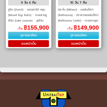
อร์ฮอร์น by THAI Airways
9 วัน 6 คืน
10 วัน 7 คืน
ซูริค (Zurich)ㆍยอดเขาริกิ คลุม
มิลาโน (Milano) - เบลลินโซน่า
(Mount Rigi Kulm)ㆍทะเลสาบลู
(Bellinzona) - ปราสาทเบลลินโซน่า
เซิร์น (Lake Lucerne)ㆍลูเซิร์น
(Bellinzona Castle) - ทะเลสาบลูก
(Lucerne)ㆍคูร์ (Chur)ㆍรถไฟ
าโน่ (Lake Lugano) - ฟ็อกซ์ทาวน์
฿
155,900
฿
149,900
เริ่ม
เริ่ม
สายเบอร์นินา เอ็กซ์เพรส (Bernin
เอาท์เล็ท (FoxTown Outlet) -
ดูรายละเอียด
ดูรายละเอียด
โค�
จองหน้าเว็บ
จองหน้าเว็บ