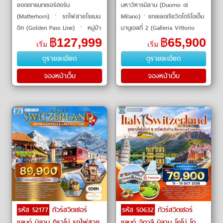
ยอดเขาแมทเธอร์ฮอร์น
มหาวิหารมิลาน (Duomo di
(Matterhorn) ㆍ รถไฟสายโรแมน
Milano)ㆍแกลเลอเรียวิตโตริโอเอ็ม
ติก (Golden Pass Line) ㆍ หมู่บ้า
มานูเอลที่ 2 (Galleria Vittorio
นมูร์แรง (Murren Village) ㆍ
Emanuele II)ㆍโรงละครลาสกาลา
฿
127,999
฿
65,900
เริ่ม
เริ่ม
ยอดเขาทิตลิส (Titlis) ㆍ สะพาน
(Teatro alla Scala)ㆍอนุสาว
ดูรายละเอียด
ดูรายละเอียด
ไม้คาเปล
รีย์เลโ
จองหน้าเว็บ
จองหน้าเว็บ
รหัส 52177
ทัวร์สวิตเซอร์
รหัส 50632
ทัวร์สวิตเซอร์
แลนด์ มิลาน ทิราโน่ รถไฟสาย
แลนด์ อิตาลี มิลาน โคโม่ โด