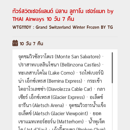
ทัวร์สวิตเซอร์แลนด์ มิลาน ลูกาโน เซอร์แมท by
THAI Airways 10 วัน 7 คืน
WTG1110Y : Grand Switzerland Winter Frozen BY TG
10 วัน 7 คืน
จุดชมวิวซัลวาโตเร (Monte San Salvatore)ㆍ
ปราสาทเบลลินโซนา (Bellinzona Castles)ㆍ
ทะเลสาบโคโม (Lake Como)ㆍรถไฟเบอร์นิ
น่า เอ็กซ์เพรส (Bernina Express)ㆍกระเช้า
ไดอาโวเลซซ่า (Diavolezza Cable Car)ㆍกลา
เซียร์ เอ็กซ์เพรส (Glacier Express)ㆍอเล็ตช์
อารีนา (Aletsch Arena)ㆍจุดชมวิวธารน้ำแข็ง
อเล็ตช์ (Aletsch Glacier Viewpoint)ㆍยอด
เขาแมทเทอร์ฮอร์น (Matterhorn)ㆍน้ำพุเจ็ด
โด (Jet d’Eau)ㆍเก้าอี้สามขา (Broken Chair)