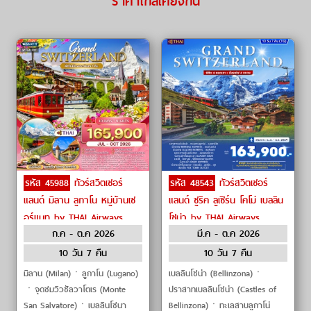
ราคาใกล้เคียงกัน
รหัส 45988
ทัวร์สวิตเซอร์
รหัส 48543
ทัวร์สวิตเซอร์
แลนด์ มิลาน ลูกาโน หมู่บ้านเซ
แลนด์ ซูริค ลูเซิร์น โคโม่ เบลลิน
อร์แมท by THAI Airways
โซน่า by THAI Airways
ก.ค - ต.ค 2026
มี.ค - ต.ค 2026
10 วัน 7 คืน
10 วัน 7 คืน
มิลาน (Milan)ㆍลูกาโน (Lugano)
เบลลินโซน่า (Bellinzona)ㆍ
ㆍจุดชมวิวซัลวาโตเร (Monte
ปราสาทเบลลินโซน่า (Castles of
San Salvatore)ㆍเบลลินโซนา
Bellinzona)ㆍทะเลสาบลูกาโน่