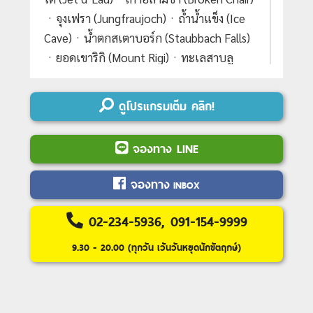
ㆍจุงเฟรา (Jungfraujoch)ㆍถ้ำน้ำแข็ง (Ice
Cave)ㆍน้ำตกสเตาบอร์ก (Staubbach Falls)
ㆍยอดเขาริกิ (Mount Rigi)ㆍทะเลสาบลู
เซิร์น (Lake Lucerne)ㆍน้ำตกไรน์ (Rhine
Falls)#เที่ยวเต็มไม่มีวันอิสระ
ดูโปรแกรมเต็ม คลิก!
Day 1 :
ท่าอากาศยานสุวรรณภูมิ-มิลาน
จองทาง LINE
Day 2 :
มิลาน-ลูกาโน-นั่งรถรางสู่จุดชมวิวซัล
วาโตเร(Unseen)-เบลลินโซนา-ชมปราสาท
จองทาง
INBOX
เบลลินโซนา-ล่องเรือทะเลสาบโคโม-เมืองทิ
ราโน
02-234-5936, 091-154-9999
Day 3 :
ทิราโน-
นั่งรถไฟเบอร์นิน่า
9.30 - 20.00 (ทุกวัน เว้นวันหยุดนักขัตฤกษ์)
เอ็กซ์เพรส(มรดกโลก)
-กระเช้าไดอาโวเลซ
ซ่า-คูร์/บาด รากาซ
Day 4 :
คูร์-หมู่บ้านอันเดอร์แมท
นั่งรถไฟ