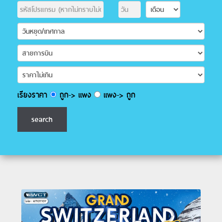
เรียงราคา
ถูก-> แพง
แพง-> ถูก