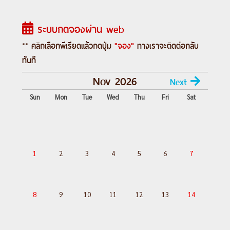
ขบวนคลาสสิคเส้นทางกลาเซียร์ เอ็กซ์เพรส
-
เฟียช-อเล็ตช์ อารีนา-นั่งกระเช้าสู่จุดชมวิว
ระบบกดจองผ่าน web
ธารน้ำแข็งอเล็ตช์-บริค
Day 5 :
บริค-เซอร์แมท-ชมยอดเขาแมทเท
** คลิกเลือกพีเรียดแล้วกดปุ่ม
"จอง"
ทางเราจะติดต่อกลับ
อร์ฮอร์น-ซียง
ทันที
Day 6 :
ซียง-มองค์เทรอซ์-เจนีวา-ชมน้ำพุเจ็ด
Nov 2026
Next
โด-เก้าอี้สามขา-ชมเมืองโลซานน์-เบิร์น(เมือง
Sun
Mon
Tue
Wed
Thu
Fri
Sat
เก่า)
Day 7 :
เบิร์น-นั่งรถไฟพิชิตจุงเฟรา-ถ้ำน้ำ
แข็ง-เลาเทอบรุนเนน-น้ำตกสเตาบอร์ก-อิน
เทอลาเคน-ซูริค
1
2
3
4
5
6
7
Day 8 :
ซูริค-นั่งรถไฟขึ้นยอดเขาริกิ-ล่องเรือ
ทะเลสาบลูเซิร์น-ชมเมืองลูเซิร์น-ชมเมือง
ซูริค
8
9
10
11
12
13
14
Day 9 :
ซูริค-ชมน้ำตกไรน์-เดินทางกลับ
Day 10 :
ท่าอากาศยานสุวรรณภูมิ