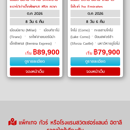
เบอร์นิน่าเอ็กซ์เพรส ซูริค ยอด
โลไมท์ by Emirates
ต.ค 2026
ต.ค 2026
เขาริกิ ลูเซิร์น by ETIHAD
AIRWAYS
8 วัน 6 คืน
8 วัน 6 คืน
เมืองมิลาน (Milan) ㆍ เมืองทิราโน่
โคโม่ (Como)ㆍทะเลสาบโคโม่
(Tirano) ㆍ รถไฟสายเบอร์นิน่า
(Lake Como)ㆍป้อมสฟอร์ซ่า
เอ็กซ์เพรส (Bernina Express) ㆍ
(Sforza Castle)ㆍมหาวิหารดูโอโม่
เมืองซูริค (Zurich) ㆍ ยอดเขาริกิ
(Duomo di Milano)ㆍสวิตเซอร์
฿
89,900
฿
79,900
เริ่ม
เริ่ม
(Mount Rigi) ㆍ เมื�
แลนด์ (Switzerland)ㆍไดอาโวเลส
ดูรายละเอียด
ดูรายละเอียด
ซ่า (Diavol
จองหน้าเว็บ
จองหน้าเว็บ
แพ็คเกจ ทัวร์ หรือโรงแรมสวิตเซอร์แลนด์ อิตาลี