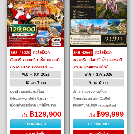
รหัส 48020
ทัวร์สโลวัก
รหัส 42669
ทัวร์สโลวัก
ฮังการี ออสเตรีย เช็ก เยอรมนี
ออสเตรีย ฮังการี เช็ก เยอรมนี
มิวนิค ปราก บูดาเปสต์ by
มิวนิค นอยชวานชไตน์
พ.ย - ธ.ค 2026
พ.ค - ธ.ค 2026
THAI Airways
ฮัลล์ทัทท์ by Qatar Airways
10 วัน 7 คืน
9 วัน 6 คืน
ปราสาทนอยชวานสไตน์
ปราสาทนอยชวานชไตน์
(Neuschwanstein Castle) ㆍ
(Neuschwanstein Castle) ㆍ
เมืองเก่าคริสต์มาส มาร์เก็ตปราก
ยอดเขาซุกสปิตเซ่ (Zugspitze) ㆍ
(Prague Christmas Market) ㆍ
หมู่บ้านฮัลล์ทัทท์ (Hallstatt) ㆍ สะ
฿
129,900
฿
99,999
เริ่ม
เริ่ม
คริสต์มาส มาร์เก็ตบราติสลาวา
พานชาลส์ (Charles Bridge) ㆍ
ดูรายละเอียด
ดูรายละเอียด
(Bratislava
พระราชวัง�