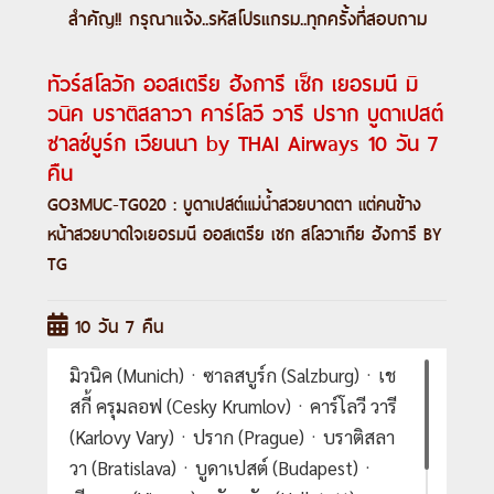
สำคัญ!! กรุณาแจ้ง..
รหัสโปรแกรม
..ทุกครั้งที่สอบถาม
ทัวร์สโลวัก ออสเตรีย ฮังการี เช็ก เยอรมนี มิ
วนิค บราติสลาวา คาร์โลวี วารี ปราก บูดาเปสต์
ซาลซ์บูร์ก เวียนนา by THAI Airways 10 วัน 7
คืน
GO3MUC-TG020 : บูดาเปสต์แม่น้ำสวยบาดตา แต่คนข้าง
หน้าสวยบาดใจเยอรมนี ออสเตรีย เชก สโลวาเกีย ฮังการี BY
TG
10 วัน 7 คืน
มิวนิค (Munich)ㆍซาลสบูร์ก (Salzburg)ㆍเช
สกี้ ครุมลอฟ (Cesky Krumlov)ㆍคาร์โลวี วารี
(Karlovy Vary)ㆍปราก (Prague)ㆍบราติสลา
วา (Bratislava)ㆍบูดาเปสต์ (Budapest)ㆍ