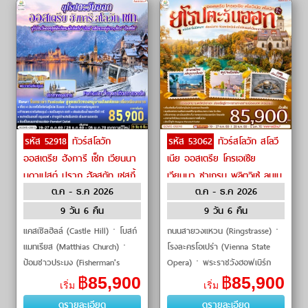
รหัส 52918
ทัวร์สโลวัก
รหัส 53062
ทัวร์สโลวัก สโลวี
ออสเตรีย ฮังการี เช็ก เวียนนา
เนีย ออสเตรีย โครเอเชีย
บูดาเปสต์ ปราก ฮัลสตัท เชสกี้
เวียนนา ซาเกรบ พลิตวิเซ่ ลุบเบ
ต.ค - ธ.ค 2026
ต.ค - ธ.ค 2026
ครุมลอฟ พระราชวังเชินบรุนน์
ลียนา ฮัลสตัท บราติสลาวา by
by Austrian Airlines
Austrian Airlines
9 วัน 6 คืน
9 วัน 6 คืน
แคสเซิลฮิลล์ (Castle Hill)ㆍโบสถ์
ถนนสายวงแหวน (Ringstrasse)ㆍ
แมทเรียส (Matthias Church)ㆍ
โรงละครโอเปร่า (Vienna State
ป้อมชาวประมง (Fisherman's
Opera)ㆍพระราชวังฮอฟเบิร์ก
Bastion)ㆍล่องเรือแม่น้ำดานูบ
(Hofburg Palace)ㆍถนนคาร์นท์
฿
85,900
฿
85,900
เริ่ม
เริ่ม
(Danube River Cruise)ㆍพานด
เนอร์ (Karntnerstrasse)ㆍร้านสวา
ดูรายละเอียด
ดูรายละเอียด