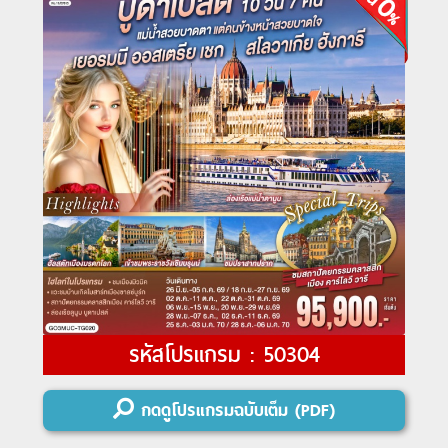
รหัสโปรแกรม : 50304
กดดูโปรแกรมฉบับเต็ม (PDF)