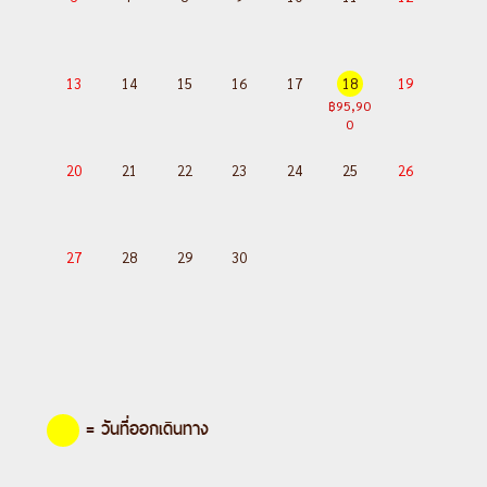
บ
Day 7 :
บูดาเปสต์-Parndorf Outlet-
เวียนนา-เข้าชมพระราชวังเชินบรุนน์-ถนน
13
14
15
16
17
18
19
คาร์ทเนอร์
฿95,90
0
Day 8 :
เวียนนา-ฮัลสตัท-ซาลสบูร์ก-
Designer Outlet Salzburg
20
21
22
23
24
25
26
Day 9 :
ซาลสบูร์ก-สนามบินมิวนิค
Day 10 :
สนามบินสุวรรณภูมิ
27
28
29
30
---อ่านรายละเอียดเพิ่มเติม---
= วันที่ออกเดินทาง