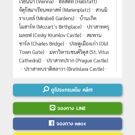
เวียนนา (Vienna)ㆍฮัลสตัท (Hallstatt)ㆍ
จัตุรัสมาเรียนพลาสท์ (Marienplatz)ㆍสวนมิ
ราเบลล์ (Mirabell Gardens)ㆍบ้านเกิด
โมสาร์ท (Mozart’s Birthplace)ㆍปราสาทครุ
มลอฟ (Cesky Krumlov Castle)ㆍสะพาน
ชาร์ล (Charles Bridge)ㆍประตูเมืองเก่า (Old
Town Gate)ㆍมหาวิหารเซนต์วิตุส (St. Vitus
Cathedral)ㆍปราสาทปราก (Prague Castle)
ㆍปราสาทบราติสลาวา (Bratislava Castle)ㆍ
เมืองเก่าบราติสลาวา (Bratislava Old Town)
ㆍโบสถ์แมทเธียส (Matthias Church)ㆍป้อม
ดูโปรแกรมเต็ม คลิก!
ชาวประมง (Fisherman’s Bastion)ㆍแม่น้ำ
ดานูบ (Danube River)ㆍParndorf Outlet
จองทาง LINE
(Designer Outlet Parndorf)ㆍพระราชวังเชิ
นบรุนน์ (Schonbrunn Palace)ㆍถนนคาร์ท
จองทาง
INBOX
เนอร์ (Karntner Strasse)ㆍDesigner Outlet