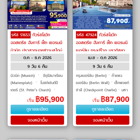
รหัส 51653
ทัวร์สโลวัก
รหัส 47924
ทัวร์สโลวัก
ออสเตรีย ฮังการี เช็ก เยอรมนี
ออสเตรีย ฮังการี เช็ก เยอรมนี
มิวนิก ปราสาทนอยชวานสไตน์
เบอร์ลิน กรุงปร๊าก บราติสลา
ต.ค - ธ.ค 2026
เม.ย - ต.ค 2026
ฮัลล์สตัทท์ by Emirates
วา by Qantas Airways
9 วัน 6 คืน
9 วัน 6 คืน
มิวนิก (Munich) ㆍ จัตุรัสมาเรียน
กรุงเบอร์ลิน (Berlin)ㆍกำแพง
(Marienplatz) ㆍ โบสถ์เซนต์ปี
เบอร์ลิน (Berlin Wall)ㆍเช็คพอยท์
เตอร์ (St. Peter's Church) ㆍ
ชาลี (Checkpoint Charlie)ㆍมหา
ปราสาทนอยชวานสไตน์
วิหารเบอร์ลิน (Berlin Cathedral)
฿
95,900
฿
87,900
เริ่ม
เริ่ม
(Neuschwanstein Castle) ㆍ
ㆍประตูบรันเดนบวร์ค
ดูรายละเอียด
ดูรายละเอียด
ทะเลสาบวูล์ฟกัง (
(Brandenbur
จองหน้าเว็บ
จองหน้าเว็บ