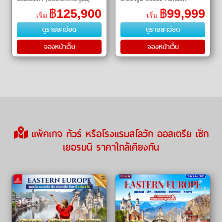
ปราสาทนอยชวานสไตน์
Outlet
฿
125,900
฿
99,999
เริ่ม
เริ่ม
(Neuschwanstein Castle)ㆍมหาวิ
ดูรายละเอียด
ดูรายละเอียด
หารเอททั�
จองหน้าเว็บ
จองหน้าเว็บ
แพ็คเกจ ทัวร์ หรือโรงแรมสโลวัก ออสเตรีย เช็ก
เยอรมนี ราคาใกล้เคียงกัน