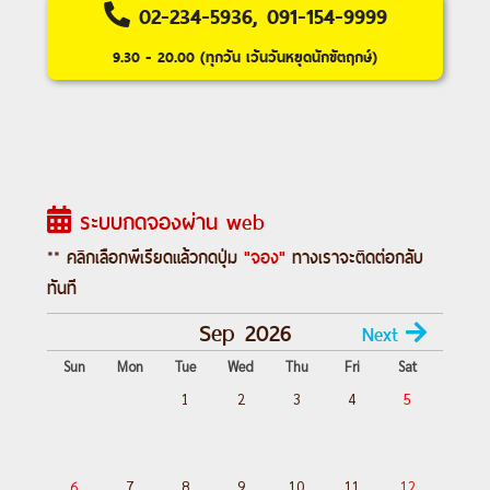
Salzburg (Designer Outlet Salzburg)
02-234-5936, 091-154-9999
9.30 - 20.00 (ทุกวัน เว้นวันหยุดนักขัตฤกษ์)
Day 1 :
สนามบินสุวรรณภูมิ
Day 2 :
สนามบินมิวนิค-จัตุรัสมาเรียน
พลาสท์-ซาลสบูร์ก-สวนมิราเบลล์-บ้านเกิด
โมสาร์ท
Day 3 :
ซาลสบูร์ก-เชสกี้ ครุมลอฟ-ถ่ายรูป
ระบบกดจองผ่าน web
ปราสาทครุมลอฟ-คาร์โลวี วารี
Day 4 :
คาร์โลวี วารี ชมเมืองคาร์โรวี วารี-
** คลิกเลือกพีเรียดแล้วกดปุ่ม
"จอง"
ทางเราจะติดต่อกลับ
ปราก-สะพานชาร์ล-ประตูเมืองเก่า-มหา
ทันที
วิหารเซนต์วิตุส
Sep 2026
Next
Day 5 :
ปราก-เข้าชมปราสาทแห่งปราก-บรา
Sun
Mon
Tue
Wed
Thu
Fri
Sat
ติสลาวา-ถ่ายรูปกับปราสาทบราติสลาวา-ชม
1
2
3
4
5
เมืองเก่าบราติสลาวา
Day 6 :
บราติสลาวา-บูดาเปสต์-โบสถ์
แมทเธียส-ป้อมชาวประมง-ล่องเรือแม่น้ำดานู
6
7
8
9
10
11
12