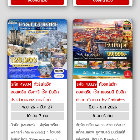
จองหน้าเว็บ
จองหน้าเว็บ
รหัส 49334
ทัวร์สโลวัก
รหัส 43329
ทัวร์สโลวัก
ออสเตรีย ฮังการี เช็ก มิวนิค
ออสเตรีย เช็ก เยอรมนี มิวนิค
ปราสาทนอยชวานสไตน์
ปราก เวียนนา by Emirates
พ.ย 26 - มี.ค 27
มิ.ย - ธ.ค 2026
ฮัลล์สตัทท์ by Lufthansa,
Austrian Airlines
10 วัน 7 คืน
8 วัน 6 คืน
มิวนิค (Munich)ㆍจัตุรัสมาเรียน
จัตุรัสมาเรียนพลาส ซาลบวร์ก เซ
พลาสท์ (Marienplatz)ㆍโอเบอร์
สกี้คลุมลอฟ บูดาเปสต์ มนต์เสน่ห์
อัมเมอร์เกา (Oberammergau)ㆍ
แห่งดาบูบ ช้อปปิ้ง Parndorf