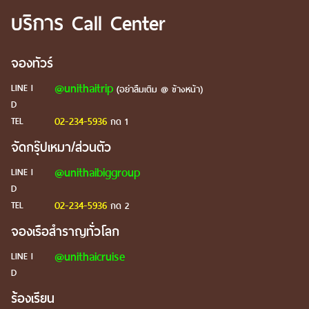
บริการ Call Center
จองทัวร์
@unithaitrip
LINE I
(อย่าลืมเติม @ ข้างหน้า)
D
02-234-5936
TEL
กด 1
จัดกรุ๊ปเหมา/ส่วนตัว
@unithaibiggroup
LINE I
D
02-234-5936
TEL
กด 2
จองเรือสำราญทั่วโลก
@unithaicruise
LINE I
D
ร้องเรียน