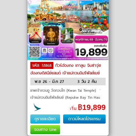
รหัส: 51868
ทัวร์ฮ่องกง เกาลูน จิมซาจุ่ย
ฮ่องกงดิสนีย์แลนด์ เจ้าแม่กวนอิมรีพัลส์เบย์
by Cathay Pacific
พ.ย 26 - มี.ค 27
3 วัน 2 คืน
เทพเจ้ากวนอู วัดกวนไท (Kwan Tai Temple) ㆍ
เจ้าแม่กวนอิมรีพัลส์เบย์ (Repulse Bay Tin Hau
Statue) ㆍ อเวนิว ออฟ สตาร์ (Avenue of
฿
19,899
เริ่ม
Stars) ㆍ ฮ่องกงดิสนีย์แ�
ดูรายละเอียด
ดาวน์โหลดโปรแกรม
จองทาง Line