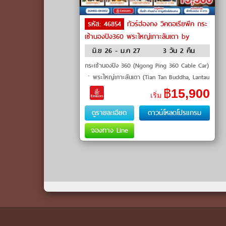
รหัส: 46854
ทัวร์ฮ่องกง วิคตอเรียพีค กระ
เช้านองปิง360 พระใหญ่เกาะลันเตา by
Emirates
มิ.ย 26 - ม.ค 27
3 วัน 2 คืน
กระเช้านองปิง 360 (Ngong Ping 360 Cable Car)
ㆍพระใหญ่เกาะลันเตา (Tian Tan Buddha, Lantau
Island)ㆍห้างซิตี้เกต เอาท์เล็ท (Citygate Outlets)
฿
15,900
เริ่ม
ㆍวิคตอเรียพีค (Victoria Peak)�
ดูรายละเอียด
ดาวน์โหลดโปรแกรม
จองทาง Line