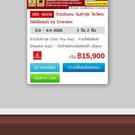
รหัส: 46936
ทัวร์ฮ่องกง จิมซาจุ่ย ไหว้พระ
ดิสนีย์แลนด์ by Emirates
มิ.ย - ธ.ค 2026
3 วัน 2 คืน
ย่านจิมซาจุ่ย (Tsim Sha Tsui)ㆍหาดรีพัลส์เบย์
(Repulse Bay)ㆍวัดเจ้าแม่กวนอิมฮองฮำ (Kwun
Yam Temple Hung Hom)ㆍวัดหลินฟ้า (Lin Fa
฿
15,900
เริ่ม
Temple)ㆍโรงงานจิวเวลร�
ดูรายละเอียด
ดาวน์โหลดโปรแกรม
จองทาง Line