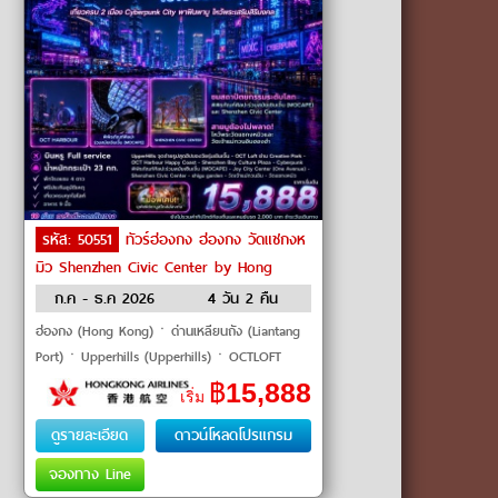
รหัส: 50551
ทัวร์ฮ่องกง ฮ่องกง วัดแชกงห
มิว Shenzhen Civic Center by Hong
Kong Airlines
ก.ค - ธ.ค 2026
4 วัน 2 คืน
ฮ่องกง (Hong Kong)ㆍด่านเหลียนถัง (Liantang
Port)ㆍUpperhills (Upperhills)ㆍOCTLOFT
(OCT Loft Creative Culture Park)ㆍแฮปปี้ โคสต์
฿
15,888
เริ่ม
(Happy Coast)ㆍศูนย์วัฒนธรรมอ่าวเซินเจิ้น
(Shenzhen
ดูรายละเอียด
ดาวน์โหลดโปรแกรม
จองทาง Line