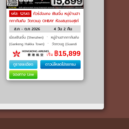
รหัส: 52543
ทัวร์ฮ่องกง เซินเจิ้น หมู่บ้านฮา
กกากันเคิง วัดกวนอู OHBAY ห้องสมุดจงซูเก๋
อ ตลาดตงเหมิน by Hong Kong Airlines
ส.ค - ต.ค 2026
4 วัน 2 คืน
เมืองเซินเจิ้น (Shenzhen) ㆍ หมู่บ้านฮากกากันเคิง
(Gankeng Hakka Town) ㆍ วัดกวนอู (Guandi
Temple) ㆍ OH BAY (OH BAY) ㆍ ห้องสมุดจง
฿
15,899
เริ่ม
ซูเก๋อ (Zhongshuge Bookstore) ㆍ ตลาดต
ดูรายละเอียด
ดาวน์โหลดโปรแกรม
จองทาง Line