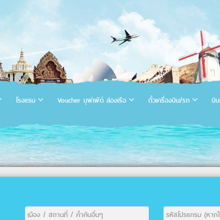
โรงแรม
Voucher บุฟเฟ่ต์ ล่องเรือ
ตั๋วเครื่องบิน/รถ
บิน