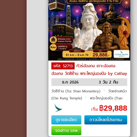
รหัส: 52713
ทัวร์ฮ่องกง เกาะฮ่องกง
ฮ่องกง วัดซีซ้าน พระใหญ่นองปิง by Cathay
Pacific
ธ.ค 2026
3 วัน 2 คืน
วัดซีซ้าน (Tsz Shan Monastery) ㆍ วัดแชกงหมิว
(Che Kung Temple) ㆍ พระใหญ่นองปิง (Tian
Tan Buddha) ㆍ กระเช้านองปิง 360 (Ngong
฿
29,888
เริ่ม
Ping 360) ㆍ ซิตี้เกทเอาท์เล็ท (Citygate Ou
ดูรายละเอียด
ดาวน์โหลดโปรแกรม
จองทาง Line