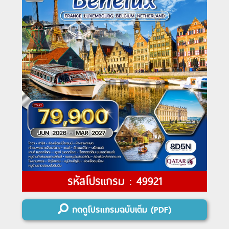
รหัสโปรแกรม : 49921
กดดูโปรแกรมฉบับเต็ม (PDF)