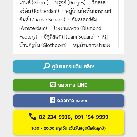
เกนต์ (Ghent) ㆍบรูจจ์ (Bruges) ㆍร็อตเต
อร์ดัม (Rotterdam) ㆍหมู่บ้านกังหันลมซานส
คันส์ (Zaanse Schans) ㆍอัมสเตอร์ดัม
(Amsterdam) ㆍโรงงานเพชร (Diamond
Factory) ㆍจัตุรัสแดม (Dam Square) ㆍหมู่
บ้านกีธูร์น (Giethoorn) ㆍหมู่บ้านชาวประมง
โวลันดัม (Volendam)#เที่ยวเต็มไม่มีวันอิสระ
ดูโปรแกรมเต็ม คลิก!
Day 1 :
กรุงเทพฯ(สุวรรณภูมิ)-โดฮา
Day 2 :
โดฮา-ปารีส-ชมเมือง-ล่องเรือแม่น้ำ
จองทาง LINE
แซนน์-ห้างลาฟาแยต
Day 3 :
ปารีส-เข้าชมพระราชวังแวร์ซาย-แรง
จองทาง
INBOX
ส์-ชมเมือง
Day 4 :
แรงส์-ลักเซมเบิร์ก-ชมเมือง-บรัสส
02-234-5936, 091-154-9999
เซล-ชมเมือง-จัตุรัสแกรนด์เพลส-หนู่น้อย
9.30 - 20.00 (ทุกวัน เว้นวันหยุดนักขัตฤกษ์)
แมนาคินพิส