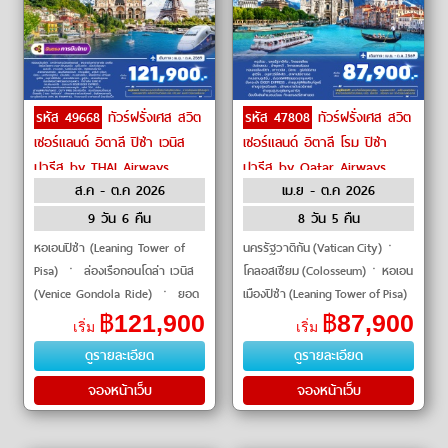
รหัส 49668
ทัวร์ฝรั่งเศส สวิต
รหัส 47808
ทัวร์ฝรั่งเศส สวิต
เซอร์แลนด์ อิตาลี ปิซ่า เวนิส
เซอร์แลนด์ อิตาลี โรม ปิซ่า
ปารีส by THAI Airways
ปารีส by Qatar Airways
ส.ค - ต.ค 2026
เม.ย - ต.ค 2026
9 วัน 6 คืน
8 วัน 5 คืน
หอเอนปิซ่า (Leaning Tower of
นครรัฐวาติกัน (Vatican City)ㆍ
Pisa) ㆍ ล่องเรือกอนโดล่า เวนิส
โคลอสเซียม (Colosseum)ㆍหอเอน
(Venice Gondola Ride) ㆍ ยอด
เมืองปิซ่า (Leaning Tower of Pisa)
เขาจุงเฟรา (Jungfraujoch) ㆍ
ㆍมหาวิหารดูโอ
฿
121,900
฿
87,900
เริ่ม
เริ่ม
พิพิธภัณฑ์ลูฟวร์ (Louvre
โม่ (Duomo di Milano)ㆍพระรา
ดูรายละเอียด
ดูรายละเอียด
Museum) ㆍ หอไอเฟล
ชวังแวร์�
จองหน้าเว็บ
จองหน้าเว็บ