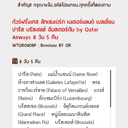
สำคัญ!! กรุณาแจ้ง..
รหัสโปรแกรม
..ทุกครั้งที่สอบถาม
ทัวร์ฝรั่งเศส ลักเซมเบิร์ก เนเธอร์แลนด์ เบลเยี่ยม
ปารีส บรัสเซลส์ อัมสเตอร์ดัม by Qatar
Airways 8 วัน 5 คืน
WTQR0408P : Beneluxe BY QR
8 วัน 5 คืน
ปารีส (Paris) ㆍแม่น้ำแซนน์ (Seine River) ㆍ
ห้างลาฟาแยต (Galeries Lafayette) ㆍพระ
ราชวังแวร์ซาย (Palace of Versailles) ㆍแรงส์
(Reims) ㆍลักเซมเบิร์ก (Luxembourg) ㆍ
บรัสสเซล (Brussels) ㆍจัตุรัสแกรนด์เพลส
(Grand Place) ㆍหนู่น้อยแมนาคินพิส
(Manneken Pis) ㆍบรัสเซลส์ (Brussels) ㆍ