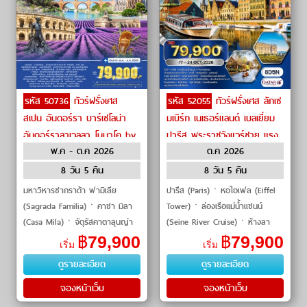
รหัส 50736
ทัวร์ฝรั่งเศส
รหัส 52055
ทัวร์ฝรั่งเศส ลักเซ
สเปน อันดอร์รา บาร์เซโลน่า
มเบิร์ก เนเธอร์แลนด์ เบลเยี่ยม
อันดอร์ราลาเวลลา โมนาโค by
ปารีส พระราชวังแวร์ซาย แรง
พ.ค - ต.ค 2026
ต.ค 2026
Qatar Airways
ส์ ลักเซมเบิร์ก บรัสเซลส์ เกนต์
บรูจจ์ ร็อตเตอร์ดัม by Qatar
8 วัน 5 คืน
8 วัน 5 คืน
Airways
มหาวิหารซากราด้า ฟามิเลีย
ปารีส (Paris)ㆍหอไอเฟล (Eiffel
(Sagrada Familia)ㆍคาซา มิลา
Tower)ㆍล่องเรือแม่น้ำแซนน์
(Casa Mila)ㆍจัตุรัสคาตาลุนญ่า
(Seine River Cruise)ㆍห้างลา
(Plaça de Catalunya)ㆍมอนต์
ฟาแยต (Galeries Lafayette)ㆍ
฿
79,900
฿
79,900
เริ่ม
เริ่ม
เซอร์รัต (Montserrat)ㆍมหาวิหาร
พระราชวังแวร์ซาย (Versailles
ดูรายละเอียด
ดูรายละเอียด
ซาน�
Palace)ㆍเมืองแรง�
จองหน้าเว็บ
จองหน้าเว็บ