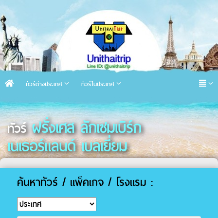
ทัวร์ต่างประเทศ
ทัวร์ในประเทศ
ฝรั่งเศส ลักเซมเบิร์ก
ทัวร์
เนเธอร์แลนด์ เบลเยี่ยม
ค้นหาทัวร์ / แพ็คเกจ / โรงแรม :