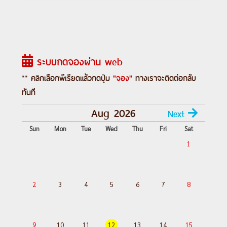
Day 5 :
บรัสเซลส์-เกนต์(มรดกโลก)-
บรูจจ์(มรดกโลก)-ร็อตเต
อร์ดัม(เนเธอร์แลนด์)
Day 6 :
ร็อตเตอร์ดัม-หมู่บ้านกังหันลมซานส
ระบบกดจองผ่าน web
คันส์-ชมกรุงอัมสเตอร์ดัม-
ล่องเรือหลังคา
กระจก
-โรงงานเพชร-จัตุรัสแดม
** คลิกเลือกพีเรียดแล้วกดปุ่ม
"จอง"
ทางเราจะติดต่อกลับ
Day 7 :
อัมสเตอรดัม-หมู่บ้านกีธูร์น-ล่องเรือ
ทันที
ชมเมือง-หมู่บ้านชาวประมงโวลันดัม-สนาม
Aug 2026
Next
บินอัมสเตอร์ดัม-โดฮา
Sun
Mon
Tue
Wed
Thu
Fri
Sat
Day 8 :
โดฮา-สนามบินสุวรรณภูมิ
1
---อ่านรายละเอียดเพิ่มเติม---
2
3
4
5
6
7
8
9
10
11
12
13
14
15