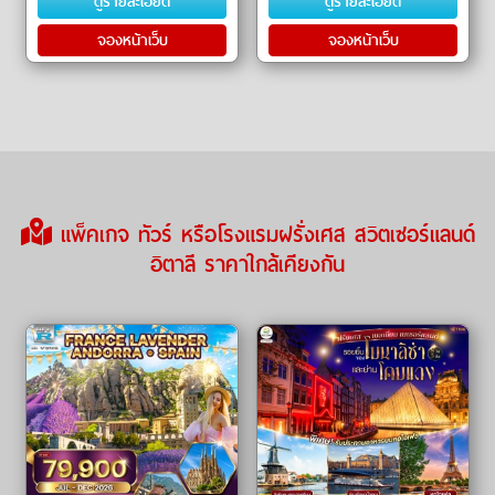
ดูรายละเอียด
ดูรายละเอียด
Hall) ㆍ
Versailles) ㆍ หอไ
จองหน้าเว็บ
จองหน้าเว็บ
แพ็คเกจ ทัวร์ หรือโรงแรมฝรั่งเศส สวิตเซอร์แลนด์
อิตาลี ราคาใกล้เคียงกัน