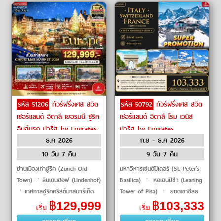
รหัส 51206
ทัวร์ฝรั่งเศส สวิต
รหัส 50792
ทัวร์ฝรั่งเศส สวิต
เซอร์แลนด์ อิตาลี เยอรมนี ซูริค
เซอร์แลนด์ อิตาลี โรม เวนิส
อินส์บรุค ปารีส by Emirates
ปารีส by Emirates
ธ.ค 2026
ก.ย - ธ.ค 2026
10 วัน 7 คืน
9 วัน 7 คืน
ย่านเมืองเก่าซูริค (Zurich Old
มหาวิหารเซนต์ปีเตอร์ (St. Peter’s
Town) ㆍลินเดนฮอฟ (Lindenhof)
Basilica) ㆍ หอเอนปิซ่า (Leaning
ㆍเทศกาลซูริคคริสต์มาสมาร์เก็ต
Tower of Pisa) ㆍ ยอดเขาซิลธ
(Zurich Christmas Markets 2026)
อร์น (Schilthorn) ㆍ พระรา
฿
129,999
฿
103,333
เริ่ม
เริ่ม
ㆍศาลากลางวาดุซ (Vaduz Town
ชวังแวร์ซายส์ (Palace of