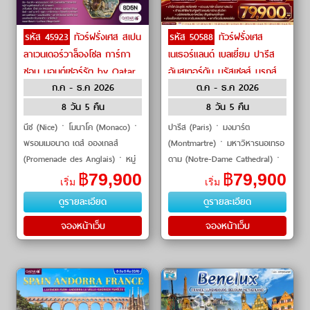
รหัส 45923
ทัวร์ฝรั่งเศส สเปน
รหัส 50588
ทัวร์ฝรั่งเศส
ลาเวนเดอร์วาล็องโซล การ์กา
เนเธอร์แลนด์ เบลเยี่ยม ปารีส
ซอน มอนต์เซอร์รัต by Qatar
อัมสเตอร์ดัม บรัสเซลส์ บรูกส์
ก.ค - ธ.ค 2026
ต.ค - ธ.ค 2026
Airways
by THAI Airways
8 วัน 5 คืน
8 วัน 5 คืน
นีซ (Nice)ㆍโมนาโค (Monaco)ㆍ
ปารีส (Paris)ㆍมงมาร์ต
พรอมเมอนาด เดส์ อองเกลส์
(Montmartre)ㆍมหาวิหารนอเทรอ
(Promenade des Anglais)ㆍหมู่
ดาม (Notre-Dame Cathedral)ㆍ
บ้านมูสติเยแซงก์ มารี (Moustiers-
พิพิธภัณฑ์ลูฟวร์ (Louvre
฿
79,900
฿
79,900
เริ่ม
เริ่ม
Sainte-Marie)ㆍวาล็องโซล
Museum)ㆍห้างซามาริแทน (La
ดูรายละเอียด
ดูรายละเอียด
(Valensole Lavender Fields)
Samaritaine)ㆍประตูชัย (Arc de
T
จองหน้าเว็บ
จองหน้าเว็บ