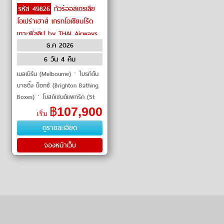
รหัส 49826
ทัวร์ออสเตรเลีย
โอเปร่าเฮาส์ เกรทโอเชียนโร้ด
เกาะฟิลลิป by THAI Airways
ธ.ค 2026
6 วัน 4 คืน
เมลเบิร์น (Melbourne)ㆍไบรท์ตัน
บาธติ้ง บ็อกซ์ (Brighton Bathing
Boxes)ㆍโบสถ์เซนต์แพทริค (St
Patrick's Cathedral)ㆍสถานีรถไฟ
฿
107,900
เริ่ม
Flinders (Flinders Street Station)
ดูรายละเอียด
ㆍช้อปปิ้ง
จองหน้าเว็บ