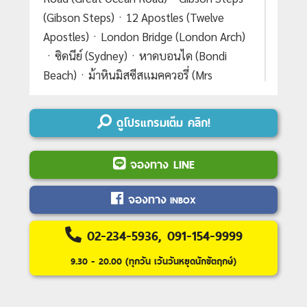
(Gibson Steps)ㆍ12 Apostles (Twelve
Apostles)ㆍLondon Bridge (London Arch)
ㆍซิดนีย์ (Sydney)ㆍหาดบอนได (Bondi
Beach)ㆍม้าหินมิสซีสแมคควอรี่ (Mrs
Macquarie's Chair)ㆍย่านเดอะร๊อค (The
Rocks)ㆍล่องเรือชมอ่าวซิดนีย์ (Sydney
ดูโปรแกรมเต็ม คลิก!
Harbour Cruise)ㆍอุทยานแห่งชาติบลูเมาท์
เท่นส์ (Blue Mountains National Park)ㆍ
จองทาง LINE
SCENIC WORLD (Scenic World)ㆍเขาสาม
อนงค์ (Three Sisters)ㆍห้าง Q.V.B (Queen
จองทาง
INBOX
Victoria Building)#เที่ยวเต็มไม่มีวันอิสระ
02-234-5936, 091-154-9999
Day 1 :
กรุงเทพฯ – ซิดนีย์(แวะเปลี่ยนเครื่อง)
9.30 - 20.00 (ทุกวัน เว้นวันหยุดนักขัตฤกษ์)
- เมลเบิร์น
Day 2 :
เมลเบิร์น - ชมเมือง – สวนฟิตซ์รอย -
กระท่อมกัปตันคุ้ก - ช้อปปิ้งย่านใจกลางเมือง