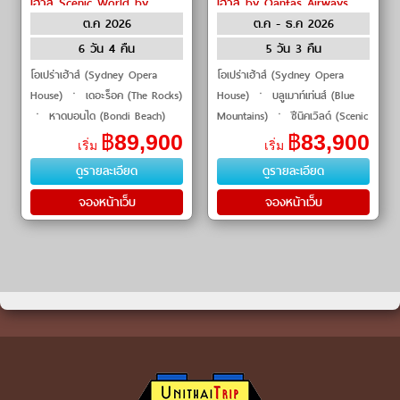
เฮ้าส์ Scenic World by
เฮ้าส์ by Qantas Airways
ต.ค 2026
ต.ค - ธ.ค 2026
Qantas Airways
6 วัน 4 คืน
5 วัน 3 คืน
โอเปร่าเฮ้าส์ (Sydney Opera
โอเปร่าเฮ้าส์ (Sydney Opera
House) ㆍ เดอะร็อค (The Rocks)
House) ㆍ บลูเมาท์เท่นส์ (Blue
ㆍ หาดบอนได (Bondi Beach)
Mountains) ㆍ ซีนิคเวิลด์ (Scenic
ㆍ ม้าหินของมิสซิสแม็คควอรี่ (Mrs
World) ㆍ หาดบอนได (Bondi
฿
89,900
฿
83,900
เริ่ม
เริ่ม
Macquarie's Chair) ㆍ อ่าวซิดนีย์
Beach) ㆍ ล่องเรืออ่าวซิดนีย์
ดูรายละเอียด
ดูรายละเอียด
(Sydney Harbo
(Sydney Harbour C
จองหน้าเว็บ
จองหน้าเว็บ