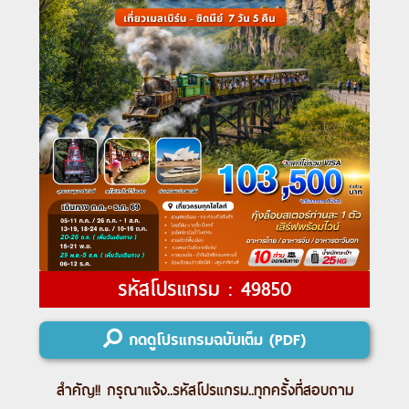
รหัสโปรแกรม : 49850
กดดูโปรแกรมฉบับเต็ม (PDF)
สำคัญ!! กรุณาแจ้ง..
รหัสโปรแกรม
..ทุกครั้งที่สอบถาม