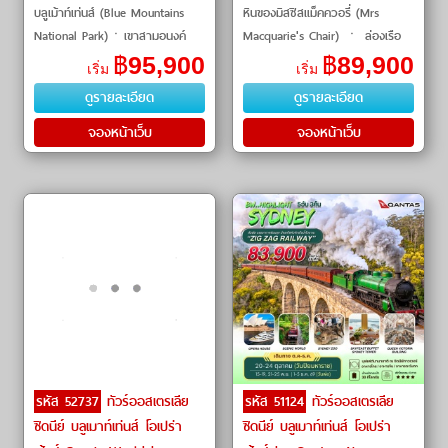
บลูเม้าท์เท่นส์ (Blue Mountains
หินของมิสซิสแม็คควอรี่ (Mrs
National Park)ㆍเขาสามอนงค์
Macquarie's Chair) ㆍ ล่องเรือ
(Three Sisters)ㆍScenic World
ชมอ่าวซิดนีย์ (Sydney Harbour
฿
95,900
฿
89,900
เริ่ม
เริ่ม
(Scenic World)ㆍหาดบอนได
Cruise) ㆍ เดอะร็อค (The Rocks)
ดูรายละเอียด
ดูรายละเอียด
(Bondi Beach)ㆍอ่าวซิด�
ㆍ โอเปรา�
จองหน้าเว็บ
จองหน้าเว็บ
รหัส 52737
ทัวร์ออสเตรเลีย
รหัส 51124
ทัวร์ออสเตรเลีย
ซิดนีย์ บลูเมาท์เท่นส์ โอเปร่า
ซิดนีย์ บลูเมาท์เท่นส์ โอเปร่า