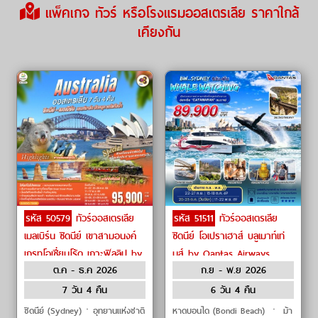
แพ็คเกจ ทัวร์ หรือโรงแรมออสเตรเลีย ราคาใกล้
เคียงกัน
รหัส 50579
ทัวร์ออสเตรเลีย
รหัส 51511
ทัวร์ออสเตรเลีย
เมลเบิร์น ซิดนีย์ เขาสามอนงค์
ซิดนีย์ โอเปราเฮาส์ บลูเมาท์เท่
เกรทโอเชี่ยนโร้ด เกาะฟิลลิป by
นส์ by Qantas Airways
ต.ค - ธ.ค 2026
ก.ย - พ.ย 2026
THAI Airways
7 วัน 4 คืน
6 วัน 4 คืน
ซิดนีย์ (Sydney)ㆍอุทยานแห่งชาติ
หาดบอนได (Bondi Beach) ㆍ ม้า