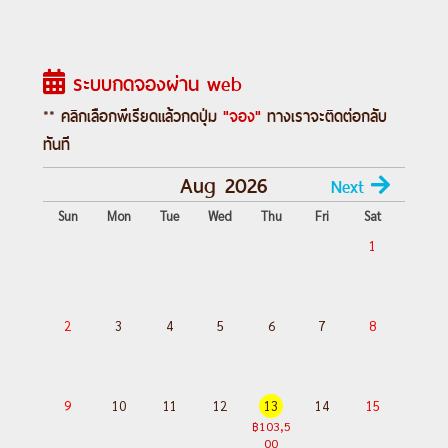
Day 3 :
เมลเบิร์น – รถไฟจักรไอน้ำโบราณ –
สวนสัตว์พื้นเมือง – ชมนกเพนกวินที่เกาะฟิล
ระบบกดจองผ่าน web
ลิป (พร้อมทานกุ้งล๊อบสเตอร์ ท่านละ 1 ตัว
เสิร์ฟพร้อมไวน์รสเยี่ยม)
** คลิกเลือกพีเรียดแล้วกดปุ่ม
"จอง"
ทางเราจะติดต่อกลับ
Day 4 :
เมลเบิร์น – Great Ocean Road (ครึ่ง
ทันที
สาย) - Gibson Steps – 12 APOSTLES -
Aug 2026
Next
London Bridge - เมลเบิร์น
Sun
Mon
Tue
Wed
Thu
Fri
Sat
Day 5 :
เมลเบิร์น - (บินภายใน) - ซิดนีย์ – ชม
1
เมือง – หาดบอนได – ม้าหินมิสซีสแมคควอรี่
– ย่านเดอะร๊อค –ล่องเรือชมอ่าวซิดนีย์(พร้อม
อาหารค่ำบนเรือ)
2
3
4
5
6
7
8
Day 6 :
ซิดนีย์ – อุทยานแห่งชาติบลูเมาท์เท่
นส์ – SCENIC WORLD – เขาสามอนงค์ –
ช้อปปิ้งย่านใจกลางเมือง - ห้าง Q.V.B
9
10
11
12
13
14
15
Day 7 :
ซิดนีย์ – กรุงเทพฯ
฿103,5
00