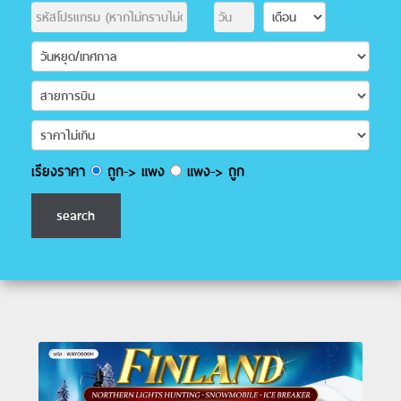
เรียงราคา
ถูก-> แพง
แพง-> ถูก