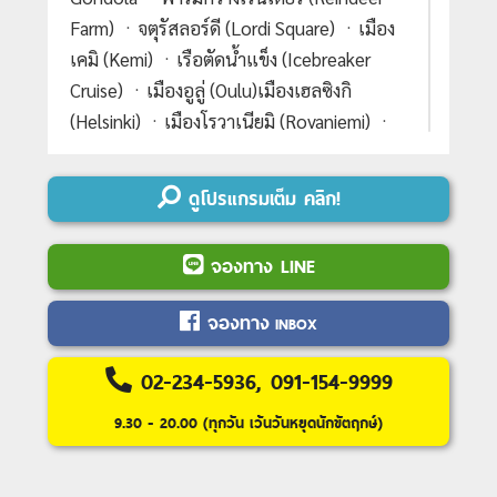
Farm) ㆍจตุรัสลอร์ดี (Lordi Square) ㆍเมือง
เคมิ (Kemi) ㆍเรือตัดน้ำแข็ง (Icebreaker
Cruise) ㆍเมืองอูลู่ (Oulu)เมืองเฮลซิงกิ
(Helsinki) ㆍเมืองโรวาเนียมิ (Rovaniemi) ㆍ
หมู่บ้านซานตาคลอส (Santa Claus Village)
ㆍเมืองซาริสเซลก้า (Saariselkä) ㆍเมืองอิ
ดูโปรแกรมเต็ม คลิก!
วาโล (Ivalo) ㆍเมืองเคิร์คเนส (Kirkenes) ㆍ
กิจกรรม King Crab Safari ㆍโรงแรมน้ำแข็ง
จองทาง LINE
(Ice Hotel) ㆍฟาร์มสุนัขฮัสกี้ (Husky Farm)
ㆍเมืองคิติร่า (Kittilä) ㆍหมู่บ้านเลวี่ (Levi) ㆍ
จองทาง
INBOX
กระเช้า Levi Gondola ㆍฟาร์มกวางเรนเดียร์
(Reindeer Farm) ㆍจตุรัสลอร์ดี (Lordi
02-234-5936, 091-154-9999
Square) ㆍเมืองเคมิ (Kemi) ㆍเรือตัดน้ำแข็ง
9.30 - 20.00 (ทุกวัน เว้นวันหยุดนักขัตฤกษ์)
(Icebreaker Cruise) ㆍเมืองอูลู่ (Oulu)เมือง
เฮลซิงกิ (Helsinki) ㆍเมืองโรวาเนียมิ
(Rovaniemi) ㆍหมู่บ้านซานตาคลอส (Santa