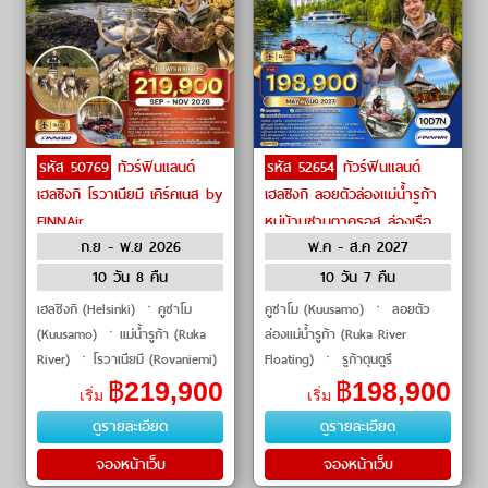
รหัส 50769
ทัวร์ฟินแลนด์
รหัส 52654
ทัวร์ฟินแลนด์
เฮลซิงกิ โรวาเนียมี เคิร์คเนส by
เฮลซิงกิ ลอยตัวล่องแม่น้ำรูก้า
FINNAir
หมู่บ้านซานตาครอส ล่องเรือ
ก.ย - พ.ย 2026
พ.ค - ส.ค 2027
ทะเลสาบอินารี by FINNAir
10 วัน 8 คืน
10 วัน 7 คืน
เฮลซิงกิ (Helsinki) ㆍคูซาโม
คูซาโม (Kuusamo) ㆍ ลอยตัว
(Kuusamo) ㆍแม่น้ำรูก้า (Ruka
ล่องแม่น้ำรูก้า (Ruka River
River) ㆍโรวาเนียมี (Rovaniemi)
Floating) ㆍ รูก้าตุนตูรี
ㆍฟาร์มสุนัขฮัสกี้ (Husky Farm)
(Rukatunturi) ㆍ รูก้าโคสเตอร์
฿
219,900
฿
198,900
เริ่ม
เริ่ม
ㆍเกาะโคติซารี (Kotisaari Island)
(Ruka Coaster) ㆍ รูก้าซิปไลน์
ดูรายละเอียด
ดูรายละเอียด
ㆍกิจ
(Ruka Zipline) ㆍ โร�
จองหน้าเว็บ
จองหน้าเว็บ