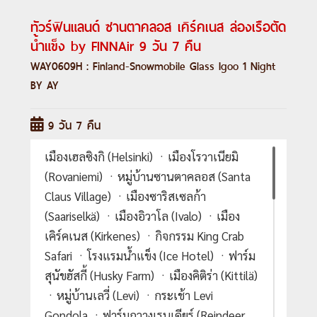
ทัวร์ฟินแลนด์ ซานตาคลอส เคิร์คเนส ล่องเรือตัด
น้ำแข็ง by FINNAir 9 วัน 7 คืน
WAY0609H : Finland-Snowmobile Glass Igoo 1 Night
BY AY
9 วัน 7 คืน
เมืองเฮลซิงกิ (Helsinki) ㆍเมืองโรวาเนียมิ
(Rovaniemi) ㆍหมู่บ้านซานตาคลอส (Santa
Claus Village) ㆍเมืองซาริสเซลก้า
(Saariselkä) ㆍเมืองอิวาโล (Ivalo) ㆍเมือง
เคิร์คเนส (Kirkenes) ㆍกิจกรรม King Crab
Safari ㆍโรงแรมน้ำแข็ง (Ice Hotel) ㆍฟาร์ม
สุนัขฮัสกี้ (Husky Farm) ㆍเมืองคิติร่า (Kittilä)
ㆍหมู่บ้านเลวี่ (Levi) ㆍกระเช้า Levi
Gondola ㆍฟาร์มกวางเรนเดียร์ (Reindeer