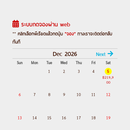
Claus Village) ㆍเมืองซาริสเซลก้า
(Saariselkä) ㆍเมืองอิวาโล (Ivalo) ㆍเมือง
ระบบกดจองผ่าน web
เคิร์คเนส (Kirkenes) ㆍกิจกรรม King Crab
Safari ㆍโรงแรมน้ำแข็ง (Ice Hotel) ㆍฟาร์ม
** คลิกเลือกพีเรียดแล้วกดปุ่ม
"จอง"
ทางเราจะติดต่อกลับ
สุนัขฮัสกี้ (Husky Farm) ㆍเมืองคิติร่า (Kittilä)
ทันที
ㆍหมู่บ้านเลวี่ (Levi) ㆍกระเช้า Levi
Dec 2026
Next
Gondola ㆍฟาร์มกวางเรนเดียร์ (Reindeer
Sun
Mon
Tue
Wed
Thu
Fri
Sat
Farm) ㆍจตุรัสลอร์ดี (Lordi Square) ㆍเมือง
เคมิ (Kemi) ㆍเรือตัดน้ำแข็ง (Icebreaker
1
2
3
4
5
฿219,9
Cruise) ㆍเมืองอูลู่ (Oulu)#เที่ยวเต็มไม่มีวัน
00
อิสระ
6
7
8
9
10
11
12
Day 1 :
สนามบินสุวรรณภูมิ – เฮลซิงกิ – โรวา
เนียมิ
13
14
15
16
17
18
19
Day 2 :
เมืองโรวาเนียมิ – เข้าชมหมู่บ้านซาน
ตา คลอส – เก็บภาพคู่คุณลุงซานต้า – ซาริส