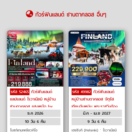
ทัวร์ฟินแลนด์ ซานตาคลอส อื่นๆ
รหัส 52465
ทัวร์ฟินแลนด์
รหัส 49982
ทัวร์ฟินแลนด์
แลปแลนด์ โรวาเนียมิ หมู่บ้าน
หมู่บ้านซานตาคลอส จัตุรัส
ซานตาคลอส แสงเหนือ by
เทียนอันเหมิน พระราชวังต้อง
ธ.ค 2026
มี.ค - เม.ย 2027
Emirates
ห้าม by FINNAir
10 วัน 6 คืน
9 วัน 6 คืน
โบสถ์เทมเพลียวคิโอ
เฮลซิงกิ (Helsinki)ㆍโรวาเนียมิ