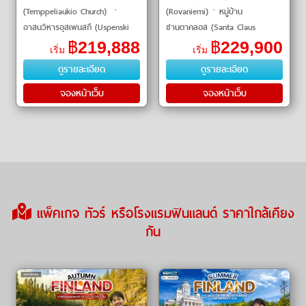
(Temppeliaukio Church) ㆍ
(Rovaniemi)ㆍหมู่บ้าน
อาสนวิหารอุสเพนสกี (Uspenski
ซานตาคลอส (Santa Claus
Cathedral) ㆍ อนุสาวรีย์ซิเบลิอุส
Village)ㆍซาริสเซลก้า
฿
219,888
฿
229,900
เริ่ม
เริ่ม
(Sibelius Monument) ㆍ จัตุรัส
(Saariselka)ㆍอิวาโล (Ivalo)ㆍ
ดูรายละเอียด
ดูรายละเอียด
วุฒิสภาเฮลซ�
เคิร์คเนส (Kirkenes)ㆍฟาร์มสุ�
จองหน้าเว็บ
จองหน้าเว็บ
แพ็คเกจ ทัวร์ หรือโรงแรมฟินแลนด์ ราคาใกล้เคียง
กัน