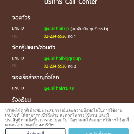
บริการ Call Center
จองทัวร์
@unithaitrip
LINE ID
(อย่าลืมเติม @ ข้างหน้า)
02-234-5936
TEL
กด 1
จัดกรุ๊ปเหมา/ส่วนตัว
@unithaibiggroup
LINE ID
02-234-5936
TEL
กด 2
จองเรือสำราญทั่วโลก
@unithaicruise
LINE ID
ร้องเรียน
@unithaicare
LINE ID
บริษัทใช้คุกกี้เพื่อเพิ่มประสบการณ์และความพึงพอใจในการใช้งาน
เว็บไซต์ ให้สามารถเข้าถึงง่าย สะดวกในการใช้งาน และมี
ประสิทธิภาพยิ่งขึ้น การกด “ยอมรับ” ถือว่าคุณได้อนุญาตให้เราใช้คุกกี้
ตามนโยบายคุกกี้ของบริษัท
จองทัวร
TEL
ตั้งค่าคุกกี้
ยอมรับทั้งหมด