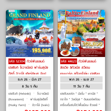
รหัส 52304
ทัวร์ฟินแลนด์
รหัส 44623
ทัวร์ฟินแลนด์
เฮลซิงกิ โรวาเนียมิ ฟาร์มสุนัข
ลัตเวีย ลิทัวเนีย สวีเดน
ฮัสกี้ อิวาโล่ เคียร์คิเนส จับปู
เดนมาร์ค สต๊อกโฮล์ม เฮลซิงบ
ธ.ค 26 - มี.ค 27
พ.ค 26 - เม.ย 27
ยักษ์ โรงแรมหิมะ by FINNAir
อร์ก ทาลลินน์ by THAI
Airways
8 วัน 5 คืน
11 วัน 7 คืน
เฮลซิงกิ (Helsinki) ㆍ โรวาเนียมิ
เฮลซิงบอร์ก * มัลโม * เคานัส *
(Rovaniemi) ㆍ ฟาร์มสุนัขฮัสกี้
ทราไก * วิลนีอุส * ดินเนอร์พร้อม
(Husky Farm) ㆍ อิวาโล่ (Ivalo)
เครื่องดื่มชมโชว์พื้นเมือง ซัวเลย์ *
ㆍ เคียร์คิเนส (Kirkenes) ㆍ ชม
ฟิลส์รันดาเล