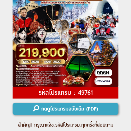
รหัสโปรแกรม : 49761
กดดูโปรแกรมฉบับเต็ม (PDF)
สำคัญ!! กรุณาแจ้ง..
รหัสโปรแกรม
..ทุกครั้งที่สอบถาม