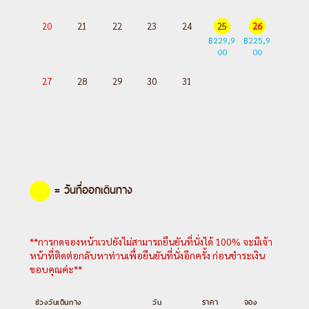
เซลก้า (อิวาโล)
20
21
22
23
24
25
26
Day 3 :
อิวาโล – เคิร์คเนส – นั่งรถลากสโนว์
฿229,9
฿225,9
00
00
โมบิล – กิจกรรมจับปูยักษ์ KING CRAB
SAFARI – เมนูพิเศษ...ปูยักษ์ – เข้าชมโรงแรม
27
28
29
30
31
น้ำแข็ง
Day 4 :
อิวาโล – ฟาร์มสุนัขฮัสกี้ (สุนัขลาก
เลื่อน) – ขับรถสโนว์โมบิล
Day 5 :
อิวาโล – เมืองคิติร่า – ชมเมืองเก่าหมู่
บ้านเลวี่ – นั่งกระเช้าชมวิว (Levi 2000
= วันที่ออกเดินทาง
Gondoli)
Day 6 :
เลวี่ – ฟาร์มกวางเรน
เดียร์(ลากเลื่อน) – โรวาเนียมิ – ช้อปปิ้ง ณ จตุ
รัสลอร์ดี – เข้าพักโรงแรมกระจก (Glass
**การกดจองหน้าเวปยังไม่สามารถยืนยันที่นั่งได้ 100% จะมีเจ้า
Igloo)
หน้าที่ติดต่อกลับหาท่านเพื่อยืนยันที่นั่งอีกครั้ง ก่อนชำระเงิน
Day 7 :
โรวาเนียมิ – เมืองเคมิ – ล่องเรือตัด
ขอบคุณค่ะ**
น้ำแข็ง (Ice breaker) – อูลู่
ช่วงวันเดินทาง
วัน
ราคา
จอง
Day 8 :
สนามบินอูลู่ – สนามบินเฮลซิงกิ – ชม