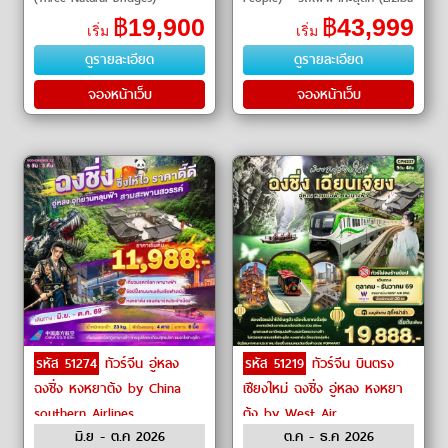
สะพานธรรมชาติสามแห่ง (Three
Station)ㆍถนนคนเดินเจี่ยฟ่างเป่ย
฿
19,900
฿
43,999
เริ่ม
เริ่ม
Natural Bridges Scenic Area)
(Jiefangbei Pedestrian Street)
ดูรายละเอียด
ดูรายละเอียด
ㆍ ลำธารใต้ดินผูฮวา (Puhua
ㆍเรือสำราญเซ
Undergro
จองหน้าเว็บ
จองหน้าเว็บ
รหัส 51274
ทัวร์จีน อู่หลง
รหัส 51219
ทัวร์จีน บินตรง
ฉงชิ่ง หงหยาต้ง by China
เชียงใหม่ ฉงชิ่ง อู่หลง หงหยา
southern Airlines
ต้ง by West Air
มิ.ย - ต.ค 2026
ต.ค - ธ.ค 2026