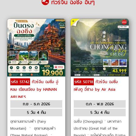
ทัวร์จีน ฉงชิ่ง อื่นๆ
รหัส 51742
ทัวร์จีน ฉงชิ่ง อู่
รหัส 50718
ทัวร์จีน ฉงชิ่ง
หลง เฉียนเจียง by HAINAN
เฟิงตู อี๋ชาง by Air Asia
AIRLINES
ก.ย - ธ.ค 2026
ต.ค - พ.ย 2026
5 วัน 4 คืน
5 วัน 4 คืน
อุทยานเขานางฟ้า (Fairy
ฉงชิ่ง (Chongqing)ㆍมหาศาลา
Mountain) ㆍ อุทยานหลุมฟ้า
ประชาคม (Great Hall of the
(Three Natural Bridges) ㆍ
People)ㆍรถไฟฟ้าทะลุตึก (Liziba