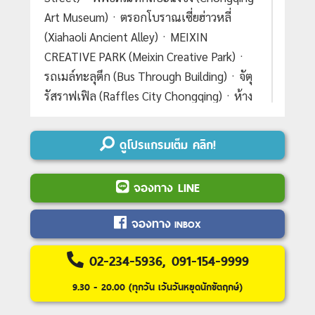
Art Museum)ㆍตรอกโบราณเซี่ยฮ่าวหลี่
(Xiahaoli Ancient Alley)ㆍMEIXIN
CREATIVE PARK (Meixin Creative Park)ㆍ
รถเมล์ทะลุตึก (Bus Through Building)ㆍจัตุ
รัสราฟเฟิล (Raffles City Chongqing)ㆍห้าง
The Ring Mall (The Ring Mall)ㆍอุทยาน
หลุมฟ้า (Three Natural Bridges / Wulong
ดูโปรแกรมเต็ม คลิก!
Karst)ㆍอุทยานเขานางฟ้า (Fairy Mountain
National Forest Park) #ไม่ลงร้านช้อป
จองทาง LINE
#พัก4ดาว
จองทาง
INBOX
Day 1 :
กรุงเทพฯ (สุวรรณภูมิ)
Day 2 :
กรุงเทพฯ (สุวรรณภูมิ)-ฉงชิ่ง (สนาม
02-234-5936, 091-154-9999
บินฉงชิ่งเจียงเป่ย)-ฉงชิ่ง-ตึกขุยซิง-สถานี
9.30 - 20.00 (ทุกวัน เว้นวันหยุดนักขัตฤกษ์)
รถไฟทะลุตึก-หงหยาต้ง
OPTIONAL TOUR:
ล่องเรือแม่น้ำเหลี่ยงเจียง