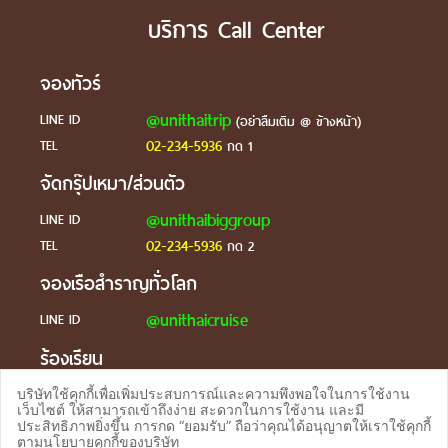
บริการ Call Center
จองทัวร์
@unithaitrip
LINE ID
(อย่าลืมเติม @ ข้างหน้า)
02-234-5936
TEL
กด 1
จัดกรุ๊ปเหมา/ส่วนตัว
@unithaibiggroup
LINE ID
02-234-5936
TEL
กด 2
จองเรือสำราญทั่วโลก
@unithaicruise
LINE ID
ร้องเรียน
@unithaicare
LINE ID
บริษัทใช้คุกกี้เพื่อเพิ่มประสบการณ์และความพึงพอใจในการใช้งาน
เว็บไซต์ ให้สามารถเข้าถึงง่าย สะดวกในการใช้งาน และมี
ประสิทธิภาพยิ่งขึ้น การกด “ยอมรับ” ถือว่าคุณได้อนุญาตให้เราใช้คุกกี้
ตามนโยบายคุกกี้ของบริษัท