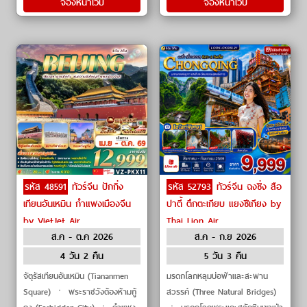
จองหน้าเว็บ
จองหน้าเว็บ
รหัส 48591
ทัวร์จีน ปักกิ่ง
รหัส 52793
ทัวร์จีน ฉงชิ่ง สือ
เทียนอันเหมิน กำแพงเมืองจีน
ปาตี้ ตึกตะเกียบ แยงซีเกียง by
by VietJet Air
Thai Lion Air
ส.ค - ต.ค 2026
ส.ค - ก.ย 2026
4 วัน 2 คืน
5 วัน 3 คืน
จัตุรัสเทียนอันเหมิน (Tiananmen
มรดกโลกหลุมบ่อฟ้าและสะพาน
Square) ㆍ พระราชวังต้องห้ามกู้
สวรรค์ (Three Natural Bridges)