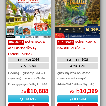
รหัส 46614
ทัวร์จีน เฉิงตู สี่
รหัส 50662
ทัวร์จีน ฉงชิ่ง อู่
ดรุณี ซวงเฉียวโกว by
หลง สิบแปดบันได by
Chengdu Airlines
ส.ค - ต.ค 2026
ก.ย - ธ.ค 2026
4 วัน 3 คืน
4 วัน 3 คืน
เมืองเฉิงตูㆍภูเขาสี่ดรุณี (Mount
อุทยานหลุมฟ้าสะพานสวรรค์
Siguniang)ㆍหุบเขาซวงเฉียวโกว
(Three Natural Bridges) ㆍ
(Shuangqiaogou Valley)ㆍเมือง
ระเบียงกระจก (Glass Skywalk)
ตูเจียงเอี้ยน (Dujiangyan)ㆍร้าน
ㆍ เมืองโบราณสิบแปดบันได
฿
10,888
฿
10,399
เริ่ม
เริ่ม
ยาสมุนไพรจีนㆍร้
(Eighteen Steps) ㆍ สัมผัสเบียร์
ดูรายละเอียด
ดูรายละเอียด
ชิงเต่า