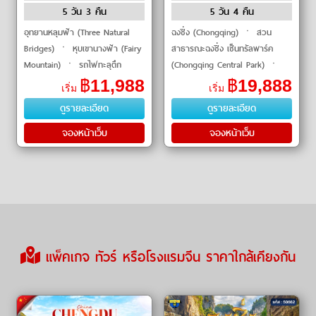
5 วัน 3 คืน
5 วัน 4 คืน
อุทยานหลุมฟ้า (Three Natural
ฉงชิ่ง (Chongqing) ㆍ สวน
Bridges) ㆍ หุบเขานางฟ้า (Fairy
สาธารณะฉงชิ่ง เซ็นทรัลพาร์ค
Mountain) ㆍ รถไฟทะลุตึก
(Chongqing Central Park) ㆍ
(Liziba Train) ㆍ หงหยาต้ง
เฉียนเจียง (Qianjiang) ㆍ สวน
฿
11,988
฿
19,888
เริ่ม
เริ่ม
(Hongyadong) ㆍ ถนนคนเดิน
ALICE (Alice Park) ㆍ แม่น้ำใต้
ดูรายละเอียด
ดูรายละเอียด
เจี่ยฟางเป่ย (Jiefangbei Ped
ดินภูฮัวรวมล่�
จองหน้าเว็บ
จองหน้าเว็บ
แพ็คเกจ ทัวร์ หรือโรงแรมจีน ราคาใกล้เคียงกัน