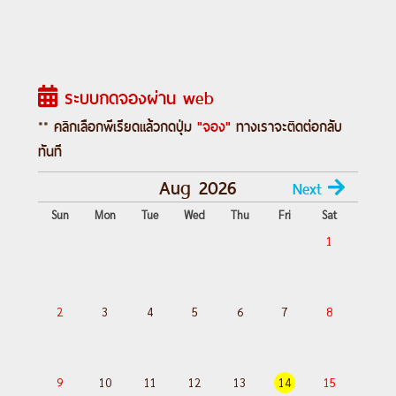
Day 3 :
ตรอกบันได 18 ขั้น-ถนนคนเดินเจี่ย
ฟ่างเป่ย-อาคารพิพิธภัณฑ์ศิลปะฉงชิ่ง-ตรอก
โบราณเซี่ยฮ่าวหลี่
ระบบกดจองผ่าน web
Day 4 :
อิสระกิจกรรมเต็มวัน
OPTIONAL TOUR: 1 DAY TRIP หลุมฟ้า +
** คลิกเลือกพีเรียดแล้วกดปุ่ม
"จอง"
ทางเราจะติดต่อกลับ
เขานางฟ้า
ทันที
Day 5 :
MEIXIN CREATIVE PARK-เช็คอิน
Aug 2026
Next
รถเมล์ทะลุตึก-จัตุรัสราฟเฟิล-ห้าง THE
Sun
Mon
Tue
Wed
Thu
Fri
Sat
RING MALL-ฉงชิ่ง (สนามบินฉงชิ่งเจียงเป่ย)-
1
กรุงเทพฯ (สุวรรณภูมิ)
---อ่านรายละเอียดเพิ่มเติม---
2
3
4
5
6
7
8
9
10
11
12
13
14
15