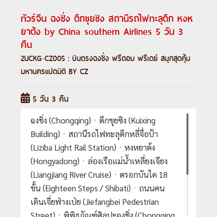
ทัวร์จีน ฉงชิ่ง ตึกขุยซิง สถานีรถไฟทะลุตึก หงห
ยาต้ง by China southern Airlines 5 วัน 3
คืน
2UCKG-CZ005 : บินตรงฉงชิ่ง ฟรีดอม ฟรีเดย์ สนุกสุดคุ้ม
มหานครแปดมิติ BY CZ
5 วัน 3 คืน
ฉงชิ่ง (Chongqing)ㆍตึกขุยซิง (Kuixing
Building)ㆍสถานีรถไฟทะลุตึกหลี่จื่อป้า
(Liziba Light Rail Station)ㆍหงหยาต้ง
(Hongyadong)ㆍล่องเรือแม่น้ำเหลี่ยงเจียง
(Liangjiang River Cruise)ㆍตรอกบันได 18
ขั้น (Eighteen Steps / Shibati)ㆍถนนคน
เดินเจี่ยฟ่างเป่ย (Jiefangbei Pedestrian
Street)ㆍพิพิธภัณฑ์ศิลปะฉงชิ่ง (Chongqing