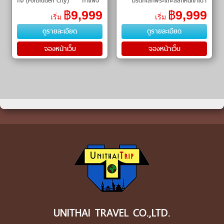
กง (Forbidden City) ㆍ กำแพง
ㆍ มรดกโลกพระแกะสลักหินเขาเป่า
เมืองจีน ด่านจูหยงกวน
ติ่งซาน (Baodingshan Rock
฿
9,999
฿
9,999
เริ่ม
เริ่ม
(Juyongguan Great Wall) ㆍ
Carvings) ㆍ สวนสัตว์ฉงชิ่ง
ดูรายละเอียด
ดูรายละเอียด
สนามกีฬ�
จองหน้าเว็บ
จองหน้าเว็บ
UNITHAI TRAVEL CO.,LTD.