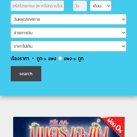
เรียงราคา
ถูก-> แพง
แพง-> ถูก