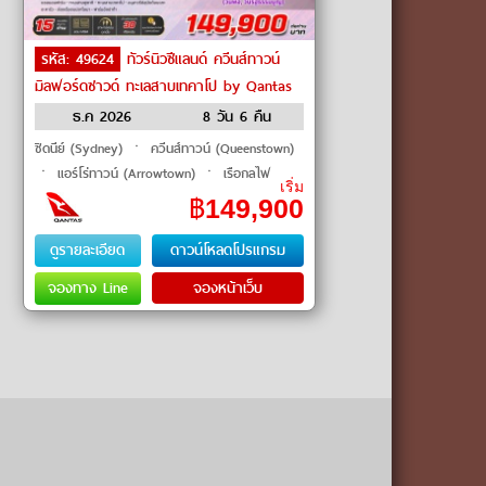
รหัส: 49624
ทัวร์นิวซีแลนด์ ควีนส์ทาวน์
มิลฟอร์ดซาวด์ ทะเลสาบเทคาโป by Qantas
Airways
ธ.ค 2026
8 วัน 6 คืน
ซิดนีย์ (Sydney) ㆍ ควีนส์ทาวน์ (Queenstown)
ㆍ แอร์โร่ทาวน์ (Arrowtown) ㆍ เรือกลไฟ
เริ่ม
โบราณทีเอสเอสเอิร์นสลอว์ (TSS Earnslaw
฿
149,900
Steamship) ㆍ วอลเตอร์พีค�
ดูรายละเอียด
ดาวน์โหลดโปรแกรม
จองทาง Line
จองหน้าเว็บ