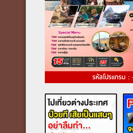
รหัสโปรแกรม :