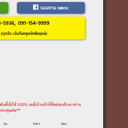
นเรืองแสงไวโตโม (Waitomo Glowworm
จองทาง
INBOX
ระ
4-5936, 091-154-9999
(ทุกวัน เว้นวันหยุดนักขัตฤกษ์)
ช - ชมเมือง
ถไฟสายทรานซ์ อัลไพน์ –เกรย์เมาท์ -
เซฟ กลาเซียร์ – ฟ๊อกซ์ กลาเซียร์ –
L TOUR* - HELICOPTER
ต้นวานากา - PUZZLING WORLD –
วน์ - ควีนส์ทาวน์*OPTIONAL TOUR*
UMPING
งเรือ TSS EARNSLAW & WALTER PEARK
นที่นั่งได้ 100% จะมีเจ้าหน้าที่ติดต่อกลับหาท่าน
้ากอนโดล่าสู่ ยอดเขาบ๊อบส์ พีค - เล่น
น ขอบคุณค่ะ**
อร์ด ซาวน์ (รับประทานอาหารบนเรือ)–
วัน
ราคา
จอง