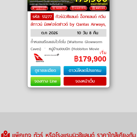
รหัส: 51277
ทัวร์นิวซีแลนด์ อ็อกแลนด์ ควีน
ส์ทาวน์ มิลฟอร์ดซาวด์ by Qantas Airways,
Air New Zealand
ต.ค 2026
10 วัน 8 คืน
ถ้ำหนอนเรืองแสงไวโตโม (Waitomo Glowworm
Caves) ㆍ หมู่บ้านฮอบบิท (Hobbiton Movie
เริ่ม
Set) ㆍ มิลฟอร์ดซาวด์ (Milford Sound) ㆍ
฿
179,900
ยอดเขาบ็อบพีค (Bob's Peak) ㆍ ทะเลสาบ�
ดูรายละเอียด
ดาวน์โหลดโปรแกรม
จองทาง Line
จองหน้าเว็บ
แพ็คเกจ ทัวร์ หรือโรงแรมนิวซีแลนด์ ราคาใกล้เคียงกัน