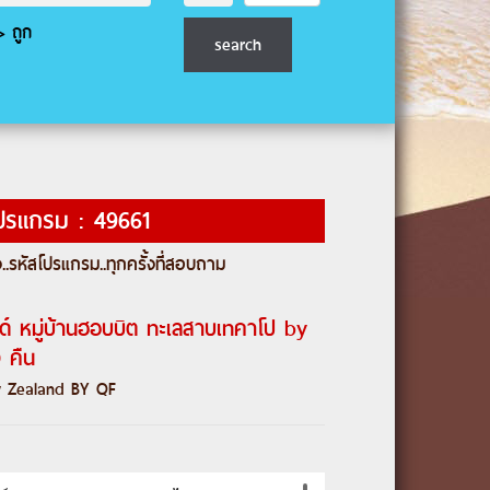
 ถูก
ปรแกรม : 49661
..
รหัสโปรแกรม
..ทุกครั้งที่สอบถาม
วด์ หมู่บ้านฮอบบิต ทะเลสาบเทคาโป by
 คืน
 Zealand BY QF