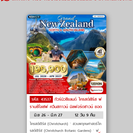
รหัส: 43537
ทัวร์นิวซีแลนด์ ไครสต์เชิร์ส ฟ
รานซ์โจเซฟ ควีนสทาวน์ มิลฟอร์ดซาวน์ ยอด
เขาเมาท์กุ๊ก โรโตรัว by Qantas Airways, Air
มิ.ย 26 - มี.ค 27
12 วัน 9 คืน
New Zealand
ไครสต์เชิร์ส (Christchurch)ㆍสวนพฤกษศาสตร์ไค
รสต์เชิร์ช (Christchurch Botanic Gardens)ㆍฟ