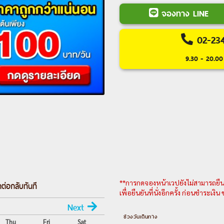
Valley Springs) ㆍถ้ำหนอ
จองทาง LINE
Caves)#เที่ยวเต็มไม่มีวันอิส
02-23
Day 1 :
กรุงเทพฯ – ซิดนีย์
9.30 - 20.00 
Day 2 :
ซิดนีย์ – ไครสต์เชิร์
Day 3 :
ไครสต์เชิร์ช – นั่งร
แซนตี้ทาวน์ – โฮกิตะกะ
Day 4 :
โฮกิตะกะ – ฟรานส์โจ
ทะเลสาบวานากา*OPTIONA
Day 5 :
ทะเลสาบวานากา – 
KINROSS WINERYแอร์โร่ทา
– JETBOATING, BUNGY J
Day 6 :
ควีนส์ทาวน์ – นั่
**การกดจองหน้าเวปยังไม่สามารถยืนยั
ต่อกลับทันที
FARM – ช้อปปิ้ง – นั่งกระเช
เพื่อยืนยันที่นั่งอีกครั้ง ก่อนชำระเงิ
ลูจ
Next
Day 7 :
ควีนส์ทาวน์ – มิลฟ
ช่วงวันเดินทาง
Thu
Fri
Sat