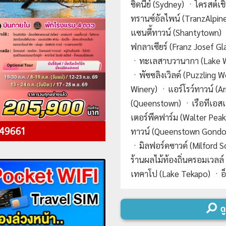
ซิดนีย์ (Sydney) ㆍไครสต์เ
ทรานซ์อัลไพน์ (TranzAlpin
แซนตี้ทาวน์ (Shantytown) 
ฟกลาเซียร์ (Franz Josef Gla
ㆍทะเลสาบวานากา (Lake W
ㆍพัซซลิงเวิลด์ (Puzzling W
Winery) ㆍแอร์โรว์ทาวน์ (A
(Queenstown) ㆍเรือทีเอสเ
เตอร์พีคฟาร์ม (Walter Pe
 49661
ทาวน์ (Queenstown Gondol
ㆍมิลฟอร์ดซาวด์ (Milford 
ร้านผลไม้ท้องถิ่นครอมเวลล
เทคาโป (Lake Tekapo) ㆍ
ทาวเวอร์ (Sky Tower Auckl
Movie Set) ㆍโรโตรัว (Roto
ดู
Puia Maori Cultural Centre