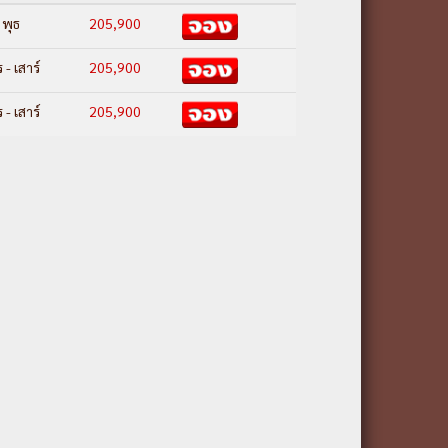
 พุธ
205,900
วลล์ -ร้านผลไม้ท้องถิ่น – ทะเลสาบเท
 - เสาร์
205,900
ภายใน) - อ็อคแลนด์ - ชมเมือง - หอ
 - เสาร์
205,900
านฮ๊อบบิต – โรโตรัว – ศูนย์วัฒนธรรม
ัลเล่ย์ สปริงส์–ถ้ำหนอนเรียงแสงไวโต
์ – กรุงเทพฯ
ยละเอียดเพิ่มเติม---