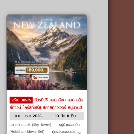
รหัส: 38575
ทัวร์นิวซีแลนด์ อ๊อคแลนด์ ควีน
ส์ทาวน์ ไคร์สท์เชิร์ช สกายทาวเวอร์ หมู่บ้านฮ
อบบิท by Qantas Airways
ก.ย - ธ.ค 2026
10 วัน 8 คืน
สกายทาวเวอร์ (Sky Tower) ㆍ หมู่บ้านฮอบบิท
(Hobbiton Movie Set) ㆍ ศูนย์วัฒนธรรมชาว