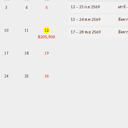
ควีนส์ทาวน์
12 – 23 ก.ย 2569
เสาร์ -
3
4
5
Day 8 :
ควีนส์ทาวน์ – ครอมเ
คาโป - ไครสต์เชิร์ช
13 – 24 ต.ค 2569
อังคาร
Day 9 :
ไครสต์เชิร์ช - (บิน
10
11
12
17 – 28 พ.ย 2569
อังคาร
คอยสกายทาวน์เวอร์
฿205,900
Day10 :
อ็อคแลนด์ – หมู่บ้
เมารีเทปูย่า
17
18
19
Day11 :
โรโตรัว-พาราไดซ์ ว
โม่ -อ๊อคแลนด์ - ช้อปปิ้ง
Day12 :
อ็อคแลนด์ – ซิดนีย
24
25
26
---อ่านรา