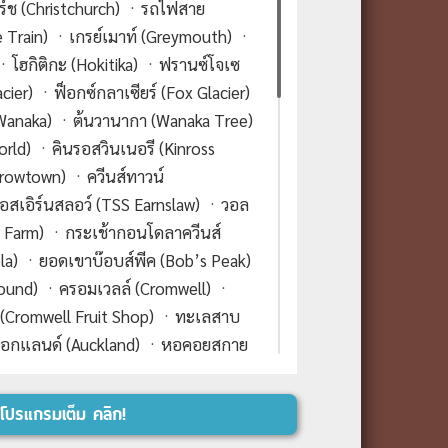
ชิร์ช (Christchurch) ㆍรถไฟสาย
e Train) ㆍเกรย์เมาท์ (Greymouth) ㆍ
ㆍโฮกิติกะ (Hokitika) ㆍฟรานซ์โจเซ
cier) ㆍฟ็อกซ์กลาเซียร์ (Fox Glacier)
anaka) ㆍต้นวานากา (Wanaka Tree)
orld) ㆍคินรอสวินเนอรี (Kinross
rrowtown) ㆍควีนส์ทาวน์
อสเอิร์นสลอว์ (TSS Earnslaw) ㆍวอล
ak Farm) ㆍกระเช้ากอนโดลาควีนส์
a) ㆍยอดเขาบ๊อบส์พีค (Bob’s Peak)
Sound) ㆍครอมเวลล์ (Cromwell) ㆍ
์ (Cromwell Fruit Shop) ㆍทะเลสาบ
อ็อกแลนด์ (Auckland) ㆍหอคอยสกาย
and) ㆍหมู่บ้านฮอบบิต (Hobbiton
rua) ㆍศูนย์วัฒนธรรมเมารีเทปูยา (Te
โปรแกรมเต็ม คลิก!
) ㆍพาราไดซ์วัลเลย์สปริงส์ (Paradise