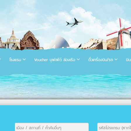
โรงแรม
Voucher บุฟเฟ่ต์ ล่องเรือ
ตั๋วเครื่องบิน/รถ
บิน