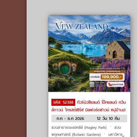
รหัส: 52388
ทัวร์นิวซีแลนด์ โอ๊คแลนด์ ควีน
ส์ทาวน์ ไครสต์เชิร์ช มิลฟอร์ดซาวน์ หมู่บ้านฮ
อบบิท ทะเลสาบเทคาโป by Qantas Airways
ก.ค - ธ.ค 2026
12 วัน 10 คืน
สวนสาธารณะแฮกลีย์ (Hagley Park) ㆍ สวน
พฤกษศาสตร์ (Botanic Gardens) ㆍ มหาวิหาร