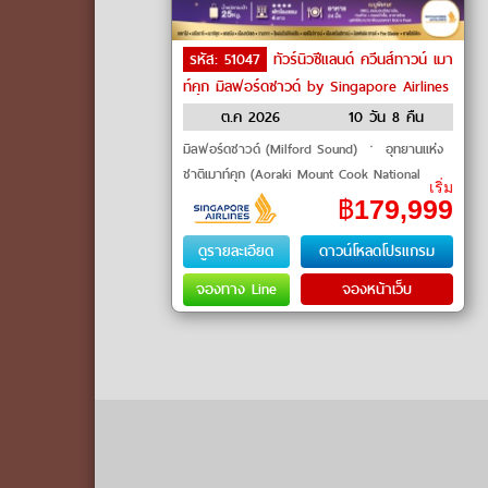
รหัส: 51047
ทัวร์นิวซีแลนด์ ควีนส์ทาวน์ เมา
ท์คุก มิลฟอร์ดซาวด์ by Singapore Airlines
ต.ค 2026
10 วัน 8 คืน
มิลฟอร์ดซาวด์ (Milford Sound) ㆍ อุทยานแห่ง
ชาติเมาท์คุก (Aoraki Mount Cook National
เริ่ม
Park) ㆍ ล่องเรือทะเลสาบธารน้ำแข็งแทสมัน
฿
179,999
(Tasman Glacier Lake Cruise) ㆍ รถ�
ดูรายละเอียด
ดาวน์โหลดโปรแกรม
จองทาง Line
จองหน้าเว็บ