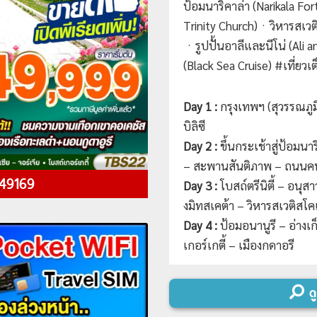
ป้อมนาริคาล่า (Narikala For
Trinity Church)ㆍวิหารสเวติ
ㆍรูปปั้นอาลีและนีโน่ (Ali
(Black Sea Cruise) #เที่ยวเต
Day 1 :
กรุงเทพฯ (สุวรรณภูม
บิลิซี
Day 2 :
ขึ้นกระเช้าสู่ป้อมนา
– สะพานสันติภาพ – ถนนคน
 49169
Day 3 :
โบสถ์ตรีนิตี้ – อนุสา
งมิทสเคต้า – วิหารสเวติสโคเ
Day 4 :
ป้อมอนานูรี – อ่างเก
เกอร์เกตี้ – เมืองกูดาอูรี
Day 5 :
อนุสรณ์สถานรัสเซีย 
ตาลิน – เมืองอัพลีสสิค – เมื
ดู
Day 6 :
ตลาดยามเช้าคูไตซี 