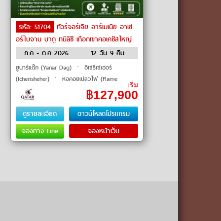
รหัส: 51704
ทัวร์จอร์เจีย อาร์เมเนีย อาเซ
อร์ไบจาน บากู ทบิลิซี เทือกเขาคอเคซัสใหญ่
วิหารเก๊กฮาร์ด by Qatar Airways
ก.ค - ต.ค 2026
12 วัน 9 คืน
ยูนาร์แด๊ก (Yanar Dag) ㆍ อิเชรีเชเฮอร์
(Icherisheher) ㆍ หอคอยเปลวไฟ (Flame
เริ่ม
Towers) ㆍ โกบัสตาน (Gobustan) ㆍ ภูเขาโคลน
฿
127,900
(Mud Volcanoes) ㆍ มัสยิดบิบิเฮบัต (Bibi-H
ดูรายละเอียด
ดาวน์โหลดโปรแกรม
จองทาง Line
จองหน้าเว็บ