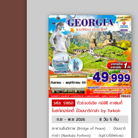
รหัส: 51850
ทัวร์จอร์เจีย ทบิลิซี คาซเบกี้
โบสถ์เกอร์เกตี้ ป้อมนาริคาล่า by Turkish
Airlines
ก.ย - พ.ย 2026
8 วัน 5 คืน
สะพานสันติภาพ (Bridge of Peace) ㆍ ป้อมนาริ
คาล่า (Narikala Fortress) ㆍ อนุสาวรีย์พระแม่