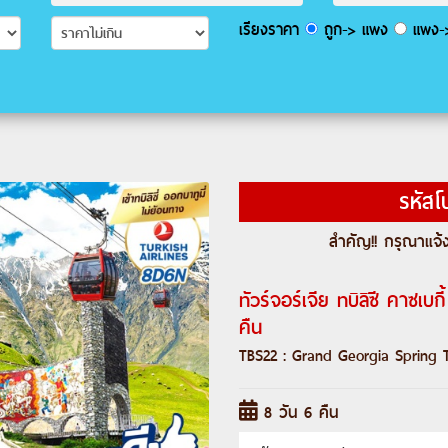
เรียงราคา
ถูก-> แพง
แพง->
รหัสโ
สำคัญ!! กรุณาแจ้ง
ทัวร์จอร์เจีย ทบิลิซี คาซเบก
คืน
TBS22 : Grand Georgia Spring 
8 วัน 6 คืน