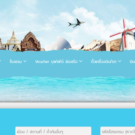
โรงแรม
Voucher บุฟเฟ่ต์ ล่องเรือ
ตั๋วเครื่องบิน/รถ
บิน