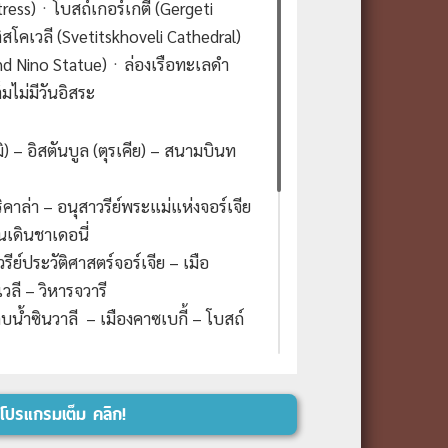
tress)ㆍโบสถ์เกอร์เกตี้ (Gergeti
สโคเวลี (Svetitskhoveli Cathedral)
 and Nino Statue)ㆍล่องเรือทะเลดำ
็มไม่มีวันอิสระ
ิ) – อิสตันบูล (ตุรเคีย) – สนามบินท
ริคาล่า – อนุสาวรีย์พระแม่แห่งจอร์เจีย
เดินชาเดอนี่
วรีย์ประวัติศาสตร์จอร์เจีย – เมือ
วลี – วิหารจวารี
็บน้ำซินวาลี – เมืองคาซเบกี้ – โบสถ์
จอร์เจีย – เมืองกอรี – พิพิทธภัณฑ์ส
องคูไตซี
โปรแกรมเต็ม คลิก!
– น้ำพุแห่งโคลชิส – อารามโมตซาเมตา