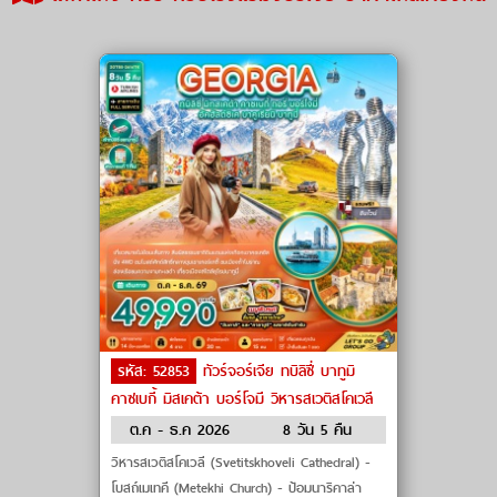
รหัส: 52853
ทัวร์จอร์เจีย ทบิลิซี่ บาทูมิ
คาซเบกี้ มิสเคต้า บอร์โจมี วิหารสเวติสโคเวลี
โบสถ์เกอร์เกตี้ by Turkish Airlines
ต.ค - ธ.ค 2026
8 วัน 5 คืน
วิหารสเวติสโคเวลี (Svetitskhoveli Cathedral) -
โบสถ์เมเทคี (Metekhi Church) - ป้อมนาริคาล่า