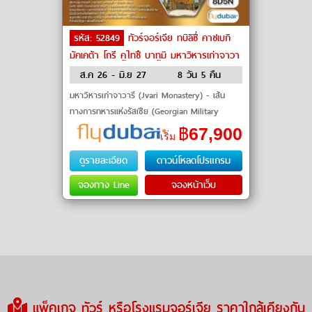
รหัส: 52849
ทัวร์จอร์เจีย ทบิลิซี่ คาซเบกิ
มัคเคต้า โกรี คูไทซึ บาทูมิ มหาวิหารเก่าจาวา
รี ถ้ำโพรมีธีอูส by flydubai
ส.ค 26 - มิ.ย 27
8 วัน 5 คืน
มหาวิหารเก่าจาวารี (Jvari Monastery) - เส้น
ทางการทหารแห่งรัสเซีย (Georgian Military
Highway) - กูดาอูริ (Gudauri) - คาซเบกิ
฿
67,900
เริ่ม
(Kazbegi) - โบสถ์เกอร์เกติทร
ดูรายละเอียด
ดาวน์โหลดโปรแกรม
จองทาง Line
จองหน้าเว็บ
แพ็คเกจ ทัวร์ หรือโรงแรมจอร์เจีย ราคาใกล้เคียงกัน