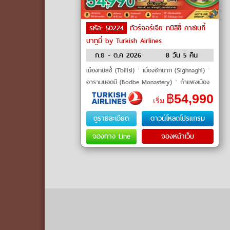
รหัส: 50224
ทัวร์จอร์เจีย ทบิลิซี่ คาซเบกี้
บาทูมี่ by Turkish Airlines
ก.ย - ต.ค 2026
8 วัน 5 คืน
เมืองทบิลิซี่ (Tbilisi)ㆍเมืองซิกนากิ (Sighnaghi)ㆍ
อารามบอดบี (Bodbe Monastery)ㆍกำแพงเมือง
โบราณ (Sighnaghi Wall)ㆍเมืองควาเรลี
฿
54,990
เริ่ม
(Kvareli)ㆍลิ้มรสไวน์�
ดูรายละเอียด
ดาวน์โหลดโปรแกรม
จองทาง Line
จองหน้าเว็บ