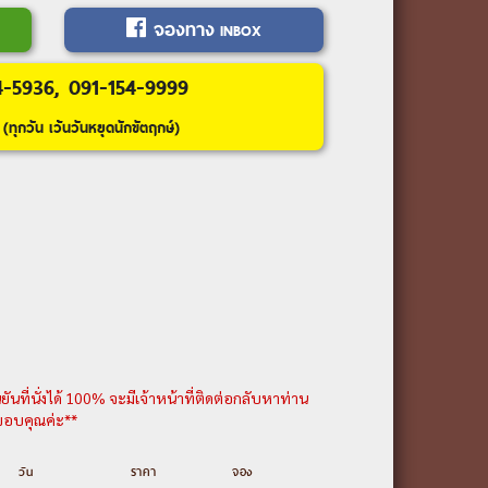
บาทูมี – ล่องเรือในทะเลดำชมอ่าวเมือง
จองทาง
INBOX
รัสเปียเซซ่า – รูปป้ันอาลีและนีโน่ –
4-5936, 091-154-9999
สตันบูล
(ทุกวัน เว้นวันหยุดนักขัตฤกษ์)
ิ)
ยละเอียดเพิ่มเติม---
นที่นั่งได้ 100% จะมีเจ้าหน้าที่ติดต่อกลับหาท่าน
น ขอบคุณค่ะ**
วัน
ราคา
จอง