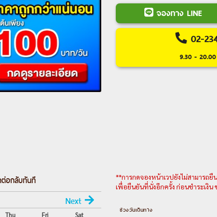
– มหาวิหารบากราติ – เมือง
จองทาง LINE
บาทูมี – ย่านเมืองเก่า – จัตุ
ห้าง GRAND MALL
02-23
Day 7 :
สนามบินบาทูมี – อิ
9.30 - 20.00 
Day 8 :
กรุงเทพฯ (สุวรรณภูม
---อ่านรา
**การกดจองหน้าเวปยังไม่สามารถยืนยั
ต่อกลับทันที
เพื่อยืนยันที่นั่งอีกครั้ง ก่อนชำระเงิ
Next
ช่วงวันเดินทาง
Thu
Fri
Sat