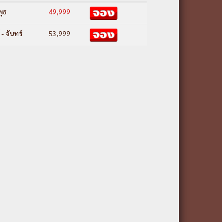
พุธ
49,999
 - จันทร์
53,999