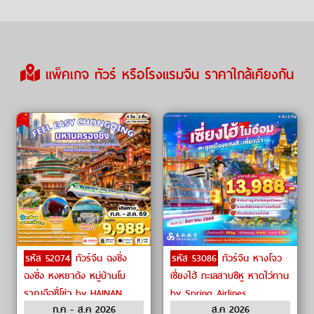
แพ็คเกจ ทัวร์ หรือโรงแรมจีน ราคาใกล้เคียงกัน
รหัส 52074
ทัวร์จีน ฉงชิ่ง
รหัส 53086
ทัวร์จีน หางโจว
ฉงชิ่ง หงหยาต้ง หมู่บ้านโบ
เซี่ยงไฮ้ ทะเลสาบซีหู หาดไว่ทาน
ราณฉือชี่โข่ว by HAINAN
by Spring Airlines
ก.ค - ส.ค 2026
ส.ค 2026
AIRLINES