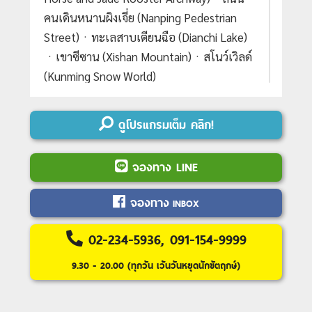
คนเดินหนานผิงเจี่ย (Nanping Pedestrian
Street)ㆍทะเลสาบเตียนฉือ (Dianchi Lake)
ㆍเขาซีซาน (Xishan Mountain)ㆍสโนว์เวิลด์
(Kunming Snow World)
DAY 1 : สนามบินสุวรรณภูมิ - สนามบินคุนห
ดูโปรแกรมเต็ม คลิก!
มิงฉางสุ่ย
DAY 2 : เมืองตงชวน - ภูเขาหิมะเจียวจื่อ - นั่ง
จองทาง LINE
รถแบตเตอรี่ของทางอุทยาน - นั่งกระเช้าไฟ
ฟ้าเจียวจื่อ - ไร่สตรอว์เบอร์รี
จองทาง
INBOX
DAY 3 : เมืองคุนหมิง - ร้านหยกจีน - สวนน้ำ
ตกคุนหมิง - ตำหนักทองจินเตี้ยน - ซุ้มประตู
02-234-5936, 091-154-9999
ม้าทองไก่หยก - ถนนคนเดินหนานผิงเจี่ย
9.30 - 20.00 (ทุกวัน เว้นวันหยุดนักขัตฤกษ์)
DAY 4 : ทะเลสาบเตียนฉือ - สนามบินคุนหมิง
ฉางสุ่ย - สนามบินสุวรรณภูมิ (Option : เขาซี
ซาน หรือ สโนว์เวิลด์)