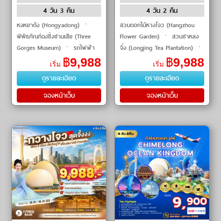
4 วัน 3 คืน
4 วัน 2 คืน
หงหยาต้ง (Hongyadong) ㆍ
สวนดอกไม้หางโจว (Hangzhou
พิพิธภัณฑ์ฉงชิ่งซานเสีย (Three
Flower Garden) ㆍ สวนชาหลง
Gorges Museum) ㆍ รถไฟฟ้า
จิ่ง (Longjing Tea Plantation) ㆍ
ทะลุตึก (Liziba Station) ㆍ จตุ
ทะเลสาบซีหู (West Lake) ㆍ
฿
9,988
฿
9,988
เริ่ม
เริ่ม
รัสมหาศาลาประชาคม (People's
เมืองน้ำถังชี (Tangqi Ancient
ดูรายละเอียด
ดูรายละเอียด
Square) ㆍ หมู่บ
Town) ㆍ หาดไว่ทาน (The
Bund) ㆍ
จองหน้าเว็บ
จองหน้าเว็บ