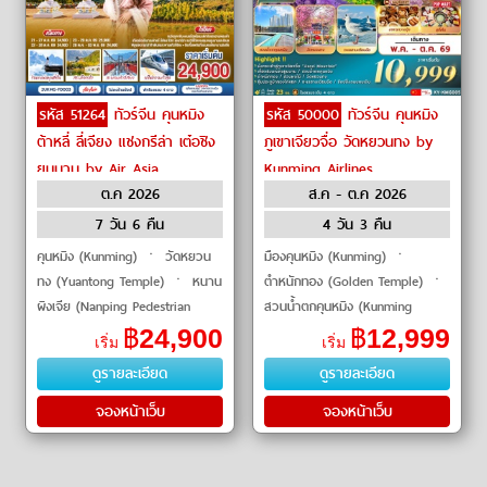
รหัส 51264
ทัวร์จีน คุนหมิง
รหัส 50000
ทัวร์จีน คุนหมิง
ต้าหลี่ ลี่เจียง แชงกรีล่า เต๋อชิง
ภูเขาเจียวจื่อ วัดหยวนทง by
ยูนนาน by Air Asia
Kunming Airlines
ต.ค 2026
ส.ค - ต.ค 2026
7 วัน 6 คืน
4 วัน 3 คืน
คุนหมิง (Kunming) ㆍ วัดหยวน
มืองคุนหมิง (Kunming) ㆍ
ทง (Yuantong Temple) ㆍ หนาน
ตำหนักทอง (Golden Temple) ㆍ
ผิงเจีย (Nanping Pedestrian
สวนน้ำตกคุนหมิง (Kunming
Street) ㆍ ต้าหลี่ (Dali) ㆍ เมือง
Waterfall Park) ㆍ สวนผลไม้
฿
24,900
฿
12,999
เริ่ม
เริ่ม
โบราณต้าหลี่ (Dali Ancient Town)
(Fruit Garden) ㆍ เมืองถ่านเตี้ยน
ดูรายละเอียด
ดูรายละเอียด
ㆍ วัดเจ้าแม่กวน
(Tian Dian) ㆍ ภูเขาเจ�
จองหน้าเว็บ
จองหน้าเว็บ