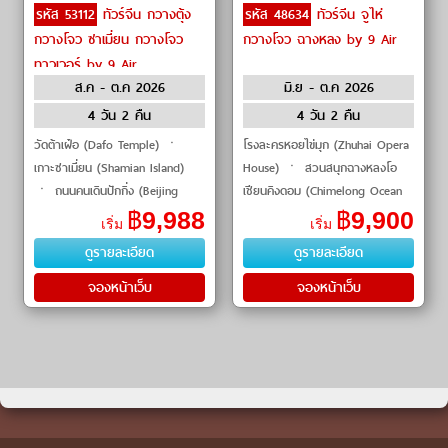
รหัส 53112
ทัวร์จีน กวางตุ้ง
รหัส 48634
ทัวร์จีน จูไห่
กวางโจว ซาเมี่ยน กวางโจว
กวางโจว ฉางหลง by 9 Air
ทาวเวอร์ by 9 Air
ส.ค - ต.ค 2026
มิ.ย - ต.ค 2026
4 วัน 2 คืน
4 วัน 2 คืน
วัดต้าเฝ๋อ (Dafo Temple) ㆍ
โรงละครหอยไข่มุก (Zhuhai Opera
เกาะซาเมี่ยน (Shamian Island)
House) ㆍ สวนสนุกฉางหลงโอ
ㆍ ถนนคนเดินปักกิ่ง (Beijing
เชียนคิงดอม (Chimelong Ocean
Road Pedestrian Street) ㆍ จัตุ
Kingdom) ㆍ กวางเจาทาวน์เวอร์
฿
9,988
฿
9,900
เริ่ม
เริ่ม
รัสฮัวเฉิง (Huacheng Square) ㆍ
(Canton Tower) ㆍ เกาะซาเมี่ยน
ดูรายละเอียด
ดูรายละเอียด
กวางโจวทาวเวอร
(Shamian
จองหน้าเว็บ
จองหน้าเว็บ