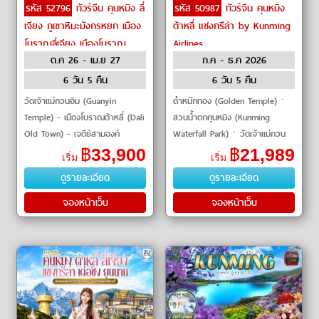
รหัส 52796
ทัวร์จีน คุนหมิง ลี่
รหัส 50987
ทัวร์จีน คุนหมิง
เจียง ภูเขาหิมะมังกรหยก เมือง
ต้าหลี่ แชงกรีล่า by Kunming
โบราณลี่เจียง เมืองโบราณ
Airlines
ต.ค 26 - เม.ย 27
ก.ค - ธ.ค 2026
แชงกรีล่า by THAI Airways
6 วัน 5 คืน
6 วัน 5 คืน
วัดเจ้าแม่กวนอิม (Guanyin
ตำหนักทอง (Golden Temple)ㆍ
Temple) - เมืองโบราณต้าหลี่ (Dali
สวนน้ำตกคุนหมิง (Kunming
Old Town) - เจดีย์สามองค์
Waterfall Park)ㆍวัดเจ้าแม่กวน
(Three Pagodas) - ช่องแคบเสือก
อิม (Guanyin Temple)ㆍเมืองโบ
฿
33,900
฿
21,989
เริ่ม
เริ่ม
ระโจน (Tiger Leaping Gorge) -
ราณต้าหลี่ (Dali Ancient Town)
ดูรายละเอียด
ดูรายละเอียด
เมืองโบรา�
ㆍเจดีย์สามองค์
จองหน้าเว็บ
จองหน้าเว็บ